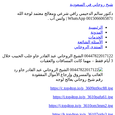
Skip
شيخ روحاني في السعودية
to
content
دكتور سالم الدحيمي راقي شرعي ومعالج معتمد لوجة الله
0015066065871 WhatsApp | واتس آب .
الرئيسية
المدونة
الخدمات
الأسئلة الشائعة
المنتدى الروحاني
00447822017122 الشيخ الروحاني عبد القادر جاو جلب الحبيب خلال
3 أيام فقط – مهما كانت المسافات والعقبات
رقم شيخ روحاني يعالج لوجه
https://c.top4top.io/p_3609m9oc88.jpg
https://i.top4top.io/p_3610pafu61.jpg
https://j.top4top.io/p_3610om3mm2.jpg
https://k.top4top.io/p_36107sidu3.jpg