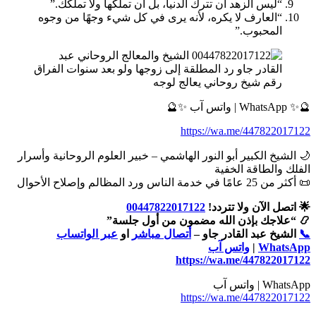
“ليس الزهد أن تترك الدنيا، بل أن تملكها ولا تملكك.”
“العارف لا يكره، لأنه يرى في كل شيء وجهًا من وجوه
المحبوب.”
رقم شيخ روحاني يعالج لوجه
🔮✨ WhatsApp | واتس آب ✨🔮
https://wa.me/447822017122
🌙 الشيخ الكبير أبو النور الهاشمي – خبير العلوم الروحانية وأسرار
الفلك والطاقة الخفية
📜 أكثر من 25 عامًا في خدمة الناس ورد المظالم وإصلاح الأحوال
🌟 اتصل الآن ولا تتردد!
00447822017122
📿 “علاجك بإذن الله مضمون من أول جلسة”
📞
الشيخ عبد القادر جاو –
أتصال مباشر
او
عبر الواتساب
WhatsApp
|
واتس آب
https://wa.me/447822017122
WhatsApp | واتس آب
https://wa.me/447822017122