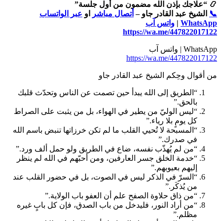
📿 “علاجك بإذن الله مضمون من أول جلسة”
📞
الشيخ عبد القادر جاو –
أتصال مباشر
او
عبر الواتساب
WhatsApp
|
واتس آب
https://wa.me/447822017122
WhatsApp | واتس آب
https://wa.me/447822017122
من أقوال وحِكم الشيخ عبد القادر جاو
“الطريق إلى الله يبدأ حين تصمت عن الناس وتحدّث قلبك
بالحق.”
“ليس الوليّ من يطير في الهواء، بل من يثبت على الصراط
كل يومٍ بلا رياء.”
“المسبحة لا تُحيي القلب ما لم تكن خرزاتها تنبض باسم الله
في صدرك.”
“من لم يُهذّب نفسه، ضاع في الطريق ولو حمل ألف ورد.”
“خدمة الخلق جسر العارفين، ومن أحبّهم في الله لم ينظر
إليهم بعيوبهم.”
“السرّ في الذكر ليس في الصوت، بل في حضور القلب عند
من يُذكَر.”
“من ذاق حلاوة الصفح علم أن العفو باب الولاية.”
“من أراد النور، فليدخل من باب الصدق، فإن كل بابٍ غيره
مظلم.”