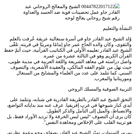
رقم شيخ روحاني يعالج لوجه
النشأة والتعليم
وُلد الشيخ عبد القادر جاو في أسرة سنغالية عريقة عُرفت بالعلم
والتقوى، وكان والده الحاج عمر جاو إمامًا ومربيًا في قريته. تلقّى
الشيخ عبد القادر تعليمه الأولي في الكتاتيب القرآنية، حيث أتمّ حفظ
القرآن الكريم وهو في الثالثة عشرة من عمره.
واصل دراسته في معاهد الشريعة واللغة العربية في مدينة طوبى،
حيث نهل من علوم الفقه المالكي، والعقيدة الأشعرية، والتصوف
السني. كما تتلمذ على عدد من العلماء والمشايخ من السنغال
وموريتانيا والمغرب.
التربية الصوفية والمسلك الروحي
التحق الشيخ عبد القادر بالطريقة القادرية في شبابه، وتتلمذ على
أيدي كبار شيوخها في غرب إفريقيا. عرف عنه منذ بداياته التواضع،
والانضباط، والميل إلى التأمل والذكر الطويل.
كان يرى أن التصوف “ليس لبس الخرقة ولا ترديد الأوراد فقط، بل
هو تربية القلب على الإخلاص ومجاهدة النفس”.
بمرور السنوات، تميّز الشيخ عبد القادر بصفاء روحه وعمق نظرته،