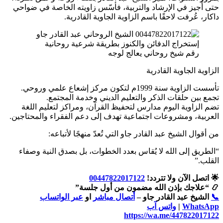
حتى أُجيز في الإرشاد والتربية، فأسّس زاويته الخاصة في ضواحي
داكار، عُرفت لاحقًا باسم الزاوية الجاوية القادرية.
رقم شيخ روحاني يعالج لوجه
الزاوية الجاوية القادرية
تأسست الزاوية سنة 1999م لتكون مركز إشعاع علمي وروحي.
تجمع بين حلقات الذكر والتعليم الديني وخدمة المجتمع.
تضم الزاوية اليوم مدارس لتحفيظ القرآن، ومراكز لتعليم اللغة
العربية، ومشروعات اجتماعية تهدف إلى دعم الفقراء والمحتاجين.
من أقوال الشيخ عبد القادر جاو التي تُعدّ منهجًا لأتباعه:
“الطريق إلى الله لا يُقاس بعدد الخطوات، بل بصدق النية وصفاء
القلب.”
🌟 اتصل الآن ولا تتردد!
00447822017122
📿 “علاجك بإذن الله مضمون من أول جلسة”
📞
الشيخ عبد القادر جاو –
أتصال مباشر
او
عبر الواتساب
WhatsApp
|
واتس آب
https://wa.me/447822017122