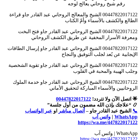
رقم شيخ روحاني يعالج لوجه
00447822017122 الشيخ والمعالج الروحاني عبد القادر جاو قراءة
الطالع والكشف بالأسماء وأمّ الكتاب
00447822017122 الشيخ الروحاني عبد القادر جاو فتح البخت
ومعرفة الأسرار المخفية عن طريق الكشف الروحاني
00447822017122 الشيخ الروحاني عبد القادر جاو إرسال الطاقات
الإيجابية عن بُعد لجلب التوفيق والنجاح
00447822017122 الشيخ الروحاني عبد القادر جاو تقوية الشخصية
وجلب الهيبة والمحبة في القلوب
00447822017122 الشيخ الروحاني عبد القادر جاو خدمة الملوك
الروحانيين والأسماء المباركة لتحقيق الأماني
🌟 اتصل الآن ولا تتردد!
00447822017122
📿 “علاجك بإذن الله مضمون من أول جلسة”
📞
الشيخ عبد القادر جاو –
أتصال مباشر
او
عبر الواتساب
WhatsApp
|
واتس آب
https://wa.me/447822017122
WhatsApp | واتس آب
https://wa.me/447822017122