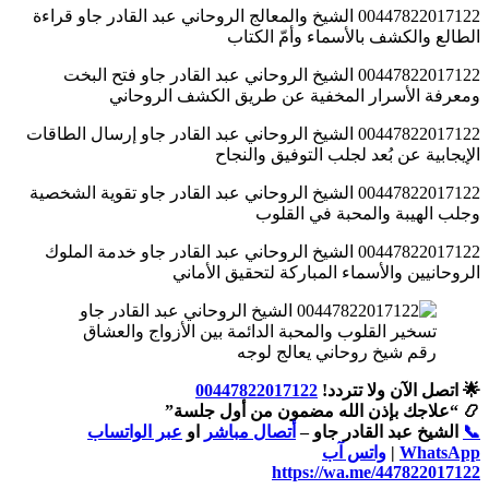
00447822017122 الشيخ والمعالج الروحاني عبد القادر جاو قراءة
الطالع والكشف بالأسماء وأمّ الكتاب
00447822017122 الشيخ الروحاني عبد القادر جاو فتح البخت
ومعرفة الأسرار المخفية عن طريق الكشف الروحاني
00447822017122 الشيخ الروحاني عبد القادر جاو إرسال الطاقات
الإيجابية عن بُعد لجلب التوفيق والنجاح
00447822017122 الشيخ الروحاني عبد القادر جاو تقوية الشخصية
وجلب الهيبة والمحبة في القلوب
00447822017122 الشيخ الروحاني عبد القادر جاو خدمة الملوك
الروحانيين والأسماء المباركة لتحقيق الأماني
رقم شيخ روحاني يعالج لوجه
🌟 اتصل الآن ولا تتردد!
00447822017122
📿 “علاجك بإذن الله مضمون من أول جلسة”
📞
الشيخ عبد القادر جاو –
أتصال مباشر
او
عبر الواتساب
WhatsApp
|
واتس آب
https://wa.me/447822017122