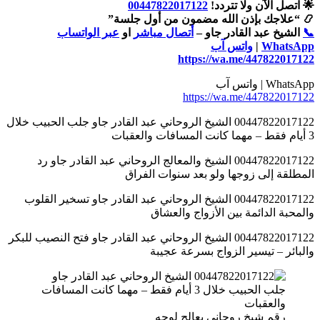
🌟 اتصل الآن ولا تتردد!
00447822017122
📿 “علاجك بإذن الله مضمون من أول جلسة”
📞
الشيخ عبد القادر جاو –
أتصال مباشر
او
عبر الواتساب
WhatsApp
|
واتس آب
https://wa.me/447822017122
WhatsApp | واتس آب
https://wa.me/447822017122
00447822017122 الشيخ الروحاني عبد القادر جاو جلب الحبيب خلال
3 أيام فقط – مهما كانت المسافات والعقبات
00447822017122 الشيخ والمعالج الروحاني عبد القادر جاو رد
المطلقة إلى زوجها ولو بعد سنوات الفراق
00447822017122 الشيخ الروحاني عبد القادر جاو تسخير القلوب
والمحبة الدائمة بين الأزواج والعشاق
00447822017122 الشيخ الروحاني عبد القادر جاو فتح النصيب للبكر
والبائر – تيسير الزواج بسرعة عجيبة
رقم شيخ روحاني يعالج لوجه