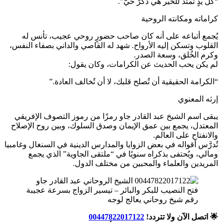
“كل يدٍ تمتد للخير هي ذكرٌ حيّ”.
كراماته ومكانته الروحية
يُجمع أتباعه على أنه كان صاحب حضورٍ روحي عجيب، تأنس له
القلوب وتسكن إليه الأرواح. شهد له القاصي والداني بصفاء النفس،
وكرم الخُلق، وسعة الصدر.
لم يكن يحب الحديث عن الكرامات، وكان يقول:
“الكرامة الحقيقية أن تُصلح قلبك، لا أن تُخالف العادة.”
إرثه المعنوي
يبقى اسم الشيخ عبد القادر جاو رمزًا من رموز التصوف الإفريقي
المعتدل، يجمع بين عمق الإيمان وصدق السلوك، وبين روح الإصلاح
والانفتاح على العالم.
تُدرَّس أقواله في بعض الزوايا والمدارس الدينية في السنغال وغامبيا
ومالي، ويُحتفى بذكراه سنويًا في “ملتقى الجاوية” الذي يجمع
المريدين والعلماء والمحبين من مختلف الدول.
رقم شيخ روحاني يعالج لوجه
🌟 اتصل الآن ولا تتردد!
00447822017122