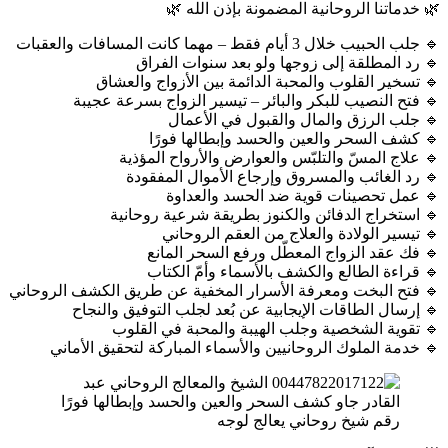
🌿 خدماتنا الروحانية المضمونة بإذن الله 🌿
🔹 جلب الحبيب خلال 3 أيام فقط – مهما كانت المسافات والعقبات
🔹 رد المطلقة إلى زوجها ولو بعد سنوات الفراق
🔹 تسخير القلوب والمحبة الدائمة بين الأزواج والعشاق
🔹 فتح النصيب للبكر والبائر – تيسير الزواج بسرعة عجيبة
🔹 جلب الرزق والمال والقبول في الأعمال
🔹 كشف السحر والعين والحسد وإبطالها فورًا
🔹 علاج المسّ والتلبّس والعوارض والأرواح المؤذية
🔹 رد الغائب والمسروق وإرجاع الأموال المفقودة
🔹 عمل تحصينات قوية ضد الحسد والعداوة
🔹 استخراج الدفائن والكنوز بطريقة شرعية روحانية
🔹 تيسير الولادة والعلاج من العقم الروحاني
🔹 فك عقد الزواج المعطّل ورفع السحر المانع
🔹 قراءة الطالع والكشف بالأسماء وأمّ الكتاب
🔹 فتح البخت ومعرفة الأسرار المخفية عن طريق الكشف الروحاني
🔹 إرسال الطاقات الإيجابية عن بُعد لجلب التوفيق والنجاح
🔹 تقوية الشخصية وجلب الهيبة والمحبة في القلوب
🔹 خدمة الملوك الروحانيين والأسماء المباركة لتحقيق الأماني
رقم شيخ روحاني يعالج لوجه