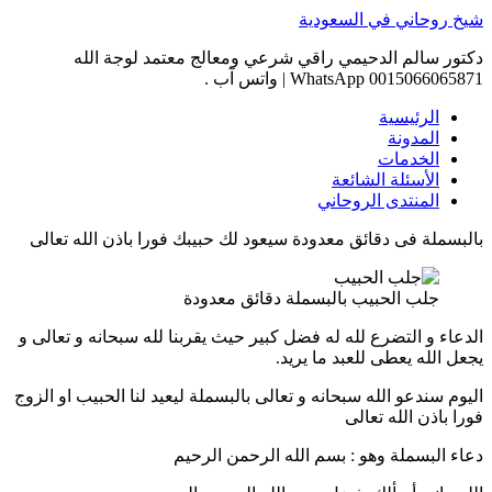
Skip
شيخ روحاني في السعودية
to
content
دكتور سالم الدحيمي راقي شرعي ومعالج معتمد لوجة الله
0015066065871 WhatsApp | واتس آب .
الرئيسية
المدونة
الخدمات
الأسئلة الشائعة
المنتدى الروحاني
بالبسملة فى دقائق معدودة سيعود لك حبيبك فورا باذن الله تعالى
جلب الحبيب بالبسملة دقائق معدودة
الدعاء و التضرع لله له فضل كبير حيث يقربنا لله سبحانه و تعالى و
يجعل الله يعطى للعبد ما يريد.
اليوم سندعو الله سبحانه و تعالى بالبسملة ليعيد لنا الحبيب او الزوج
فورا باذن الله تعالى
دعاء البسملة وهو : بسم الله الرحمن الرحيم