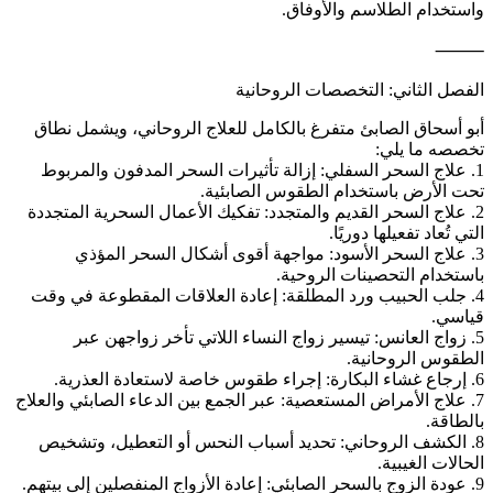
واستخدام الطلاسم والأوفاق.
⸻
الفصل الثاني: التخصصات الروحانية
أبو أسحاق الصابئ متفرغ بالكامل للعلاج الروحاني، ويشمل نطاق
تخصصه ما يلي:
1. علاج السحر السفلي: إزالة تأثيرات السحر المدفون والمربوط
تحت الأرض باستخدام الطقوس الصابئية.
2. علاج السحر القديم والمتجدد: تفكيك الأعمال السحرية المتجددة
التي تُعاد تفعيلها دوريًا.
3. علاج السحر الأسود: مواجهة أقوى أشكال السحر المؤذي
باستخدام التحصينات الروحية.
4. جلب الحبيب ورد المطلقة: إعادة العلاقات المقطوعة في وقت
قياسي.
5. زواج العانس: تيسير زواج النساء اللاتي تأخر زواجهن عبر
الطقوس الروحانية.
6. إرجاع غشاء البكارة: إجراء طقوس خاصة لاستعادة العذرية.
7. علاج الأمراض المستعصية: عبر الجمع بين الدعاء الصابئي والعلاج
بالطاقة.
8. الكشف الروحاني: تحديد أسباب النحس أو التعطيل، وتشخيص
الحالات الغيبية.
9. عودة الزوج بالسحر الصابئي: إعادة الأزواج المنفصلين إلى بيتهم.