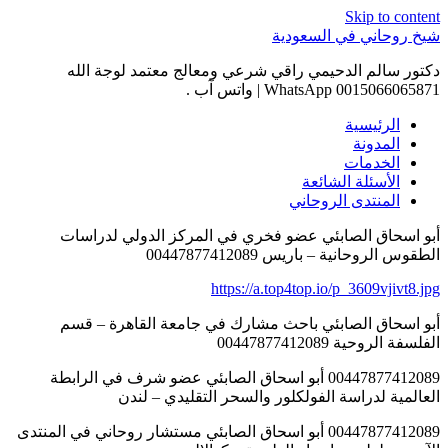
Skip to content
شيخ روحاني في السعودية
دكتور سالم الدحيمي راقي شرعي ومعالج معتمد لوجة الله
0015066065871 WhatsApp | واتس آب .
الرئيسية
المدونة
الخدمات
الأسئلة الشائعة
المنتدى الروحاني
أبو اسحاق الصابئي عضو فخري في المركز الدولي لدراسات
الطقوس الروحانية – باريس 00447877412089
https://a.top4top.io/p_3609vjivt8.jpg
أبو اسحاق الصابئي باحث مشارك في جامعة القاهرة – قسم
الفلسفة الروحية 00447877412089
00447877412089 أبو اسحاق الصابئي عضو شرف في الرابطة
العالمية لدراسة الفولكلور والسحر التقليدي – لندن
00447877412089 أبو اسحاق الصابئي مستشار روحاني في المنتدى