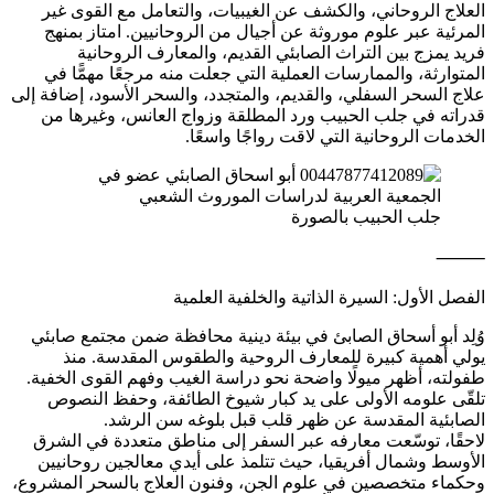
العلاج الروحاني، والكشف عن الغيبيات، والتعامل مع القوى غير
المرئية عبر علوم موروثة عن أجيال من الروحانيين. امتاز بمنهج
فريد يمزج بين التراث الصابئي القديم، والمعارف الروحانية
المتوارثة، والممارسات العملية التي جعلت منه مرجعًا مهمًّا في
علاج السحر السفلي، والقديم، والمتجدد، والسحر الأسود، إضافة إلى
قدراته في جلب الحبيب ورد المطلقة وزواج العانس، وغيرها من
الخدمات الروحانية التي لاقت رواجًا واسعًا.
جلب الحبيب بالصورة
⸻
الفصل الأول: السيرة الذاتية والخلفية العلمية
وُلِد أبو أسحاق الصابئ في بيئة دينية محافظة ضمن مجتمع صابئي
يولي أهمية كبيرة للمعارف الروحية والطقوس المقدسة. منذ
طفولته، أظهر ميولًا واضحة نحو دراسة الغيب وفهم القوى الخفية.
تلقّى علومه الأولى على يد كبار شيوخ الطائفة، وحفظ النصوص
الصابئية المقدسة عن ظهر قلب قبل بلوغه سن الرشد.
لاحقًا، توسّعت معارفه عبر السفر إلى مناطق متعددة في الشرق
الأوسط وشمال أفريقيا، حيث تتلمذ على أيدي معالجين روحانيين
وحكماء متخصصين في علوم الجن، وفنون العلاج بالسحر المشروع،