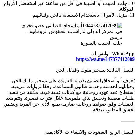
10. جلب الحبيب أو الحبيبة في أقل من ساعة: عبر استحضار الأرواح
الموكلة.
11. تنزيل الأموال: باستخدام الاستعانة بالجن وقبائلهم.
جلب الحبيب بالصورة
WhatsApp | واتس اب
https://wa.me/447877412089
الفصل الثالث: تسخير ملوك وقبائل الجن
يُعرف أبو أسحاق الصابئ بقدرته الفريدة على تسخير ملوك الجن
وقبائلهم لخدمته وخدمة طالبي المساعدة. وفقًا لروايات مريديه،
استطاع عقد عهود روحانية مع كيانات غيبية قوية، مكّنته من تنفيذ
طلبات معقدة وتحقيق نتائج ملموسة خلال فترات قصيرة. وتتم هذه
العمليات وفق ضوابط روحانية صارمة تمنع الأذى عن المريد وتضمن
تحقيق المطلوب بدقة.
⸻
الفصل الرابع: العضويات والانتماءات الأكاديمية