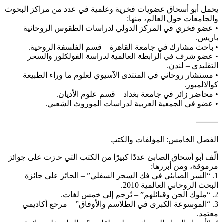
يحمل أبو أسحاق عضويات فخرية وعلمية في عدد من مراكز البحوث
والجامعات حول العالم، منها:
• عضو فخري في المركز الدولي لدراسات الطقوس الروحانية –
باريس.
• باحث مشارك في جامعة القاهرة – قسم الفلسفة الروحية.
• عضو شرف في الرابطة العالمية لدراسة الفولكلور والسحر
التقليدي – لندن.
• مستشار روحاني في المنتدى الآسيوي لعلوم ما وراء الطبيعة –
كوالالمبور.
• محاضر زائر في جامعة بغداد – قسم علوم الأديان.
• عضو في الجمعية العربية لدراسات الموروث الشعبي.
⸻
الفصل الخامس: المؤلفات والكتب
ألّف أبو أسحاق الصابئ عددًا كبيرًا من الكتب التي حازت على جوائز
مرموقة، ومن أبرزها:
1. “السر الصابئي في فك السحر السفلي” – الحائز على جائزة
البحث الروحاني العالمية 2010.
2. “ملوك الجن وقبائلهم” – تُرجم إلى خمس لغات.
3. “الموسوعة الكبرى في الطلاسم والأوفاق” – مرجع أكاديمي
معتمد.