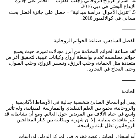
4. “أسرار الزواج الروحاني وجلب القلوب” – الحائز على جائزة
الإبداع البحثي في دبي 2016.
5. “تنزيل الأموال: دراسة ميدانية” – حصل على جائزة أفضل بحث
ميداني في كوالالمبور 2018.
⸻
الفصل السادس: صناعة الخواتم الروحانية
تُعَد صناعة الخواتم المخدّمة من أبرز مجالات تميزه، حيث يصنع
خواتم مطلسمه تُخدم بواسطة أرواح وكيانات غيبية، لتحقيق أغراض
متعددة مثل الحماية، وجلب الرزق، وتيسير الزواج، وجلب القبول،
وحتى النجاح في التجارة.
⸻
الخاتمة
يبقى أبو أسحاق الصابئ شخصية جدلية في الأوساط الأكاديمية
والروحانية، يجمع بين العلم التقليدي والممارسة الميدانية، وله تأثير
واسع في حياة الآلاف من المريدين حول العالم. ومع أن نشاطاته قد
تثير نقاشات متباينة، إلا أن شهرته ومكانته بين كبار المعالجين
الروحانيين تظل ثابتة وراسخة.
أبو اسحاق الصابئي عضو فخري في المركز الدولي لدراسات