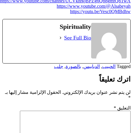
https://www.youtube.com/channel/UCVkhrkjBPZg6Qb8gmfQ8TwA
https://www.youtube.com/@Alsabeyah
https://youtu.be/Vesc0QMBdhw
Spirituality
See Full Bio
Tagged
الحبيب
,
الدبابيس
,
بالصورة
,
جلب
اترك تعليقاً
لن يتم نشر عنوان بريدك الإلكتروني.
الحقول الإلزامية مشار إليها بـ
*
التعليق
*