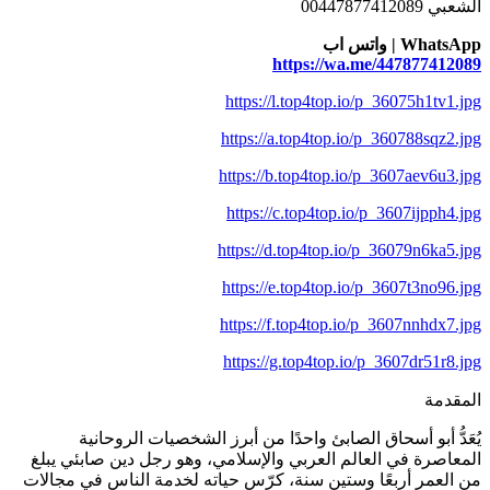
الشعبي 00447877412089
WhatsApp | واتس اب
https://wa.me/447877412089
https://l.top4top.io/p_36075h1tv1.jpg
https://a.top4top.io/p_360788sqz2.jpg
https://b.top4top.io/p_3607aev6u3.jpg
https://c.top4top.io/p_3607ijpph4.jpg
https://d.top4top.io/p_36079n6ka5.jpg
https://e.top4top.io/p_3607t3no96.jpg
https://f.top4top.io/p_3607nnhdx7.jpg
https://g.top4top.io/p_3607dr51r8.jpg
المقدمة
يُعَدُّ أبو أسحاق الصابئ واحدًا من أبرز الشخصيات الروحانية
المعاصرة في العالم العربي والإسلامي، وهو رجل دين صابئي يبلغ
من العمر أربعًا وستين سنة، كرّس حياته لخدمة الناس في مجالات