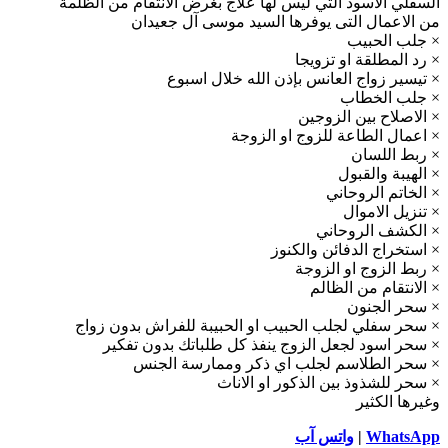
السفلي الاسود التي ليس لها علاج بغرض الانتقام من الظلمة
من الاعمال التى يوفرها السيد موسى آل جعيدان
× جلب الحبيب
× رد المطلقة او تزويجا
× تيسير زواج العانس بإذن الله خلال اسبوع
× جلب الخطاب
× الاصلاح بين الزوجين
× اعمال الطاعة للزوج او الزوجة
× ربط اللسان
× الهيبة والقبول
× الخاتم الروحاني
× تنزيل الاموال
× الكشف الروحاني
× استخراج الدفائن والكنوز
× ربط الزوج او الزوجة
× الانتقام من الظالم
× سحر الجنون
× سحر سفلي لجلب الحبيب او الحبيبة للفراش بدون زواج
× سحر اسود لجعل الزوج ينفذ كل طلباتك بدون تفكير
× سحر الطلاسم لجلب اي ذكر وممارسة الجنس
× سحر للشذوذ بين الذكور او الاناث
وغيرها الكثير
WhatsApp
|
واتس آب