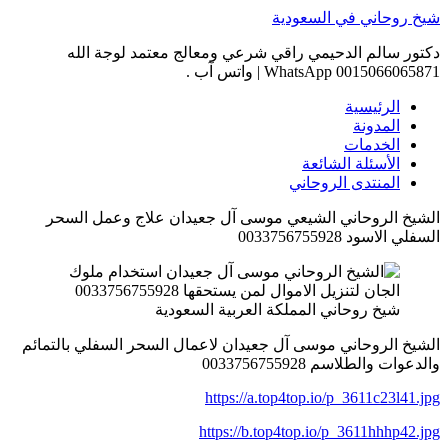
Skip
شيخ روحاني في السعودية
to
content
دكتور سالم الدحيمي راقي شرعي ومعالج معتمد لوجة الله
0015066065871 WhatsApp | واتس آب .
الرئيسية
المدونة
الخدمات
الأسئلة الشائعة
المنتدى الروحاني
الشيخ الروحاني الشيعي موسى آل جعيدان علاج وعمل السحر
السفلي الاسود 0033756755928
شيخ روحاني المملكة العربية السعودية
الشيخ الروحاني موسى آل جعيدان لاعمال السحر السفلي بالتمائم
والدعوات والطلاسم 0033756755928
https://a.top4top.io/p_3611c23l41.jpg
https://b.top4top.io/p_3611hhhp42.jpg