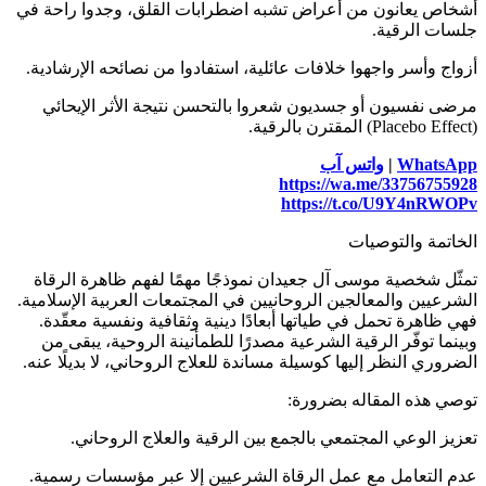
أشخاص يعانون من أعراض تشبه اضطرابات القلق، وجدوا راحة في
جلسات الرقية.
أزواج وأسر واجهوا خلافات عائلية، استفادوا من نصائحه الإرشادية.
مرضى نفسيون أو جسديون شعروا بالتحسن نتيجة الأثر الإيحائي
(Placebo Effect) المقترن بالرقية.
WhatsApp
|
واتس آب
https://wa.me/33756755928
https://t.co/U9Y4nRWOPv
الخاتمة والتوصيات
تمثّل شخصية موسى آل جعيدان نموذجًا مهمًا لفهم ظاهرة الرقاة
الشرعيين والمعالجين الروحانيين في المجتمعات العربية الإسلامية.
فهي ظاهرة تحمل في طياتها أبعادًا دينية وثقافية ونفسية معقّدة.
وبينما توفّر الرقية الشرعية مصدرًا للطمأنينة الروحية، يبقى من
الضروري النظر إليها كوسيلة مساندة للعلاج الروحاني، لا بديلًا عنه.
توصي هذه المقاله بضرورة:
تعزيز الوعي المجتمعي بالجمع بين الرقية والعلاج الروحاني.
عدم التعامل مع عمل الرقاة الشرعيين إلا عبر مؤسسات رسمية.