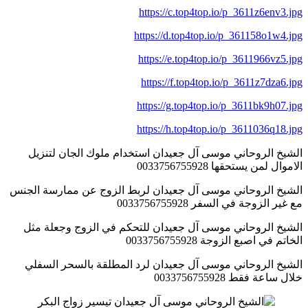
https://c.top4top.io/p_3611z6env3.jpg
https://d.top4top.io/p_361158o1w4.jpg
https://e.top4top.io/p_3611966vz5.jpg
https://f.top4top.io/p_3611z7dza6.jpg
https://g.top4top.io/p_3611bk9h07.jpg
https://h.top4top.io/p_3611036q18.jpg
الشيخ الروحاني موسى آل جعيدان استخدام ملوك الجان لتنزيل
الاموال لمن يستحقها 0033756755928
الشيخ الروحاني موسى آل جعيدان لربط الزوج عن ممارسة الجنس
مع غير الزوجة في السفر 0033756755928
الشيخ الروحاني موسى آل جعيدان للتحكم في الزوج وجعلة مثل
الخاتم في اصبع الزوجة 0033756755928
الشيخ الروحاني موسى آل جعيدان لرد المطلقة بالسحر السفلي
خلال ساعة فقط 0033756755928