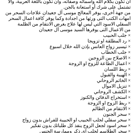
أن تكون بكلام الله وأسمائه وصفاته، وأن تكون باللغة العربية، وألا
تشتمل على شرك أو استعانة بالجن.
من جهة أخرى، يوفر المعالج موسى آل جعيدان علاجات السحر من
امهات الكتب التى ورثها من اجدادة وكما يوفر كافة اعمال السحر
السفلي الاسود التي ليس لها علاج بغرض الانتقام من الظلمة
من الاعمال التى يوفرها السيد موسى آل جعيدان
× جلب الحبيب
× رد المطلقة او تزويجا
× تيسير زواج العانس بإذن الله خلال اسبوع
× جلب الخطاب
× الاصلاح بين الزوجين
× اعمال الطاعة للزوج او الزوجة
× ربط اللسان
× الهيبة والقبول
× الخاتم الروحاني
× تنزيل الاموال
× الكشف الروحاني
× استخراج الدفائن والكنوز
× ربط الزوج او الزوجة
× الانتقام من الظالم
× سحر الجنون
× سحر سفلي لجلب الحبيب او الحبيبة للفراش بدون زواج
× سحر اسود لجعل الزوج ينفذ كل طلباتك بدون تفكير
× سحر الطلاسم لجلب اي ذكر وممارسة الجنس