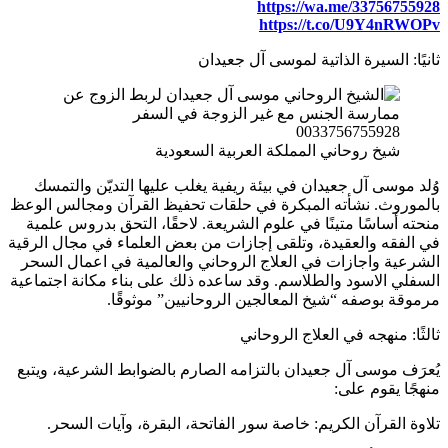
https://wa.me/33756755928
https://t.co/U9Y4nRWOPv
ثانيًا: السيرة الذاتية لموسى آل جعيدان
شيخ روحاني المملكة العربية السعودية
وُلد موسى آل جعيدان في بيئة ريفية يغلب عليها التديّن والتمسك
بالموروث. نشأته المبكرة في حلقات تحفيظ القرآن ومجالس الوعظ
منحته أساسًا متينًا في علوم الشريعة. لاحقًا، التحق بدروس علمية
في الفقه والعقيدة، وتلقى إجازات من بعض العلماء في مجال الرقية
الشرعية واجازات في العلاج الروحاني والعالمية في اعمال السحر
السفلي الاسود والطلاسم. وقد ساعده ذلك على بناء مكانة اجتماعية
مرموقة بوصفه “شيخ المعالجين الروحانيين” موثوقًا.
ثالثًا: منهجه في العلاج الروحاني
يُعرَف موسى آل جعيدان بالتزامه الصارم بالضوابط الشرعية، ويتبع
منهجًا يقوم على:
تلاوة القرآن الكريم: خاصة سور الفاتحة، البقرة، وآيات السحر.