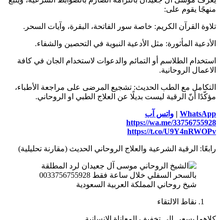
منهجًا يقوم على:
تلاوة القرآن الكريم: خاصة سور الفاتحة، البقرة، وآيات السحر.
الأدعية المأثورة: مثل الأدعية النبوية في التحصين والشفاء.
استخدام الطلاسم أو التمائم والدعوات لاستخدام الجان في كافة
الاعمال الروحانية.
التكامل مع الطب الحديث: تشجيع المرضى على مراجعة الأطباء،
مؤكّدًا أنّ الرقية ليست بديلًا عن العلاج الطبي او الروحاني.
WhatsApp
|
واتس آب
https://wa.me/33756755928
https://t.co/U9Y4nRWOPv
رابعًا: الرقية الشرعية والعلاج الروحاني الحديث (مقارنة تحليلية)
شيخ روحاني المملكة العربية السعودية
نقاط الالتقاء
كلاهما يسعى إلى تخفيف المعاناة الإنسانية.