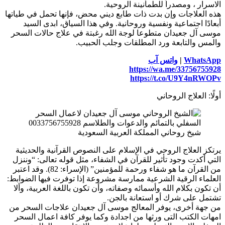
الاسرار ، ومصدراً للطمأنينة الروحية.
هذه العلاجات وإن بدت ذات طابع ديني محض، فإنها تحمل في طياتها
أبعادًا اجتماعية ونفسية وروحانية. وفي هذا السياق، ابدى السيد
موسى آل جعيدان متطوعا لوجة الله رغبتة في علاج حالات السحر
والمس والتابعة ورد المطلقات وجلب الحبيب.
WhatsApp
|
واتس آب
https://wa.me/33756755928
https://t.co/U9Y4nRWOPv
أولًا: العلاج الروحاني
شيخ روحاني المملكة العربية السعودية
يرتكز العلاج الروحي في الإسلام على النصوص القرآنية والحديثية
التي أكدت وجود تأثير للقرآن في الشفاء، مثل قوله تعالى: “وننزل
من القرآن ما هو شفاء ورحمة للمؤمنين” (الإسراء: 82). وقد اعتبر
العلماء الرقية الشرعية ممارسة مشروعة إذا توفرت فيها الضوابط:
أن تكون بكلام الله وأسمائه وصفاته، وأن تكون باللغة العربية، وألا
تشتمل على شرك أو استعانة بالجن.
من جهة أخرى، يوفر المعالج موسى آل جعيدان علاجات السحر من
امهات الكتب التى ورثها من اجدادة وكما يوفر كافة اعمال السحر