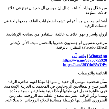
من خلال روايات أتباعه، يُقال إن موسى آل جعيدان نجح في علاج
حالات متنوّعة:
أشخاص يعانون من أعراض تشبه اضطرابات القلق، وجدوا راحة في
جلسات الرقية.
أزواج وأسر واجهوا خلافات عائلية، استفادوا من نصائحه الإرشادية.
مرضى نفسيون أو جسديون شعروا بالتحسن نتيجة الأثر الإيحائي
(Placebo Effect) المقترن بالرقية.
WhatsApp
|
واتس آب
https://wa.me/33756755928
https://t.co/U9Y4nRWOPv
الخاتمة والتوصيات
تمثّل شخصية موسى آل جعيدان نموذجًا مهمًا لفهم ظاهرة الرقاة
الشرعيين والمعالجين الروحانيين في المجتمعات العربية الإسلامية.
فهي ظاهرة تحمل في طياتها أبعادًا دينية وثقافية ونفسية معقّدة.
وبينما توفّر الرقية الشرعية مصدرًا للطمأنينة الروحية، يبقى من
الضروري النظر إليها كوسيلة مساندة للعلاج الروحاني، لا بديلًا عنه.
توصي هذه المقاله بضرورة: