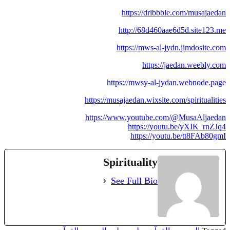
https://dribbble.com/musajaedan
http://68d460aae6d5d.site123.me
https://mws-al-jydn.jimdosite.com
https://jaedan.weebly.com
https://mwsy-al-jydan.webnode.page
https://musajaedan.wixsite.com/spiritualities
https://www.youtube.com/@MusaAljaedan
https://youtu.be/yXIK_rnZJq4
https://youtu.be/tt8FAb80gmI
Spirituality
See Full Bio