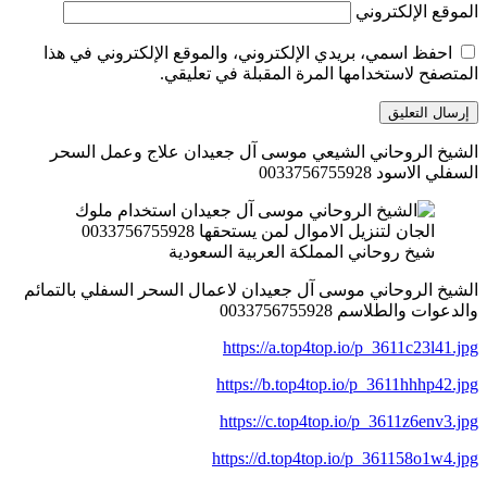
الموقع الإلكتروني
احفظ اسمي، بريدي الإلكتروني، والموقع الإلكتروني في هذا
المتصفح لاستخدامها المرة المقبلة في تعليقي.
الشيخ الروحاني الشيعي موسى آل جعيدان علاج وعمل السحر
السفلي الاسود 0033756755928
شيخ روحاني المملكة العربية السعودية
الشيخ الروحاني موسى آل جعيدان لاعمال السحر السفلي بالتمائم
والدعوات والطلاسم 0033756755928
https://a.top4top.io/p_3611c23l41.jpg
https://b.top4top.io/p_3611hhhp42.jpg
https://c.top4top.io/p_3611z6env3.jpg
https://d.top4top.io/p_361158o1w4.jpg