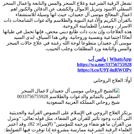
تشغل الرقية الشرعية وعلاج السحر والمس والتابعة واعمال السحر
السفلي الاسود وتنزيل الاموال والكشف عن الدفائن والكنوز اهم
اعمال المعالج موسى آل جعيدان، حيث انها وسيلة للاستشفاء
بالقرآن الكريم والأدعية النبوية والطلاسم والدعوات الشامخات ذات
الاسرار ، ومصدراً للطمأنينة الروحية.
هذه العلاجات وإن بدت ذات طابع ديني محض، فإنها تحمل في طياتها
أبعادًا اجتماعية ونفسية وروحانية. وفي هذا السياق، ابدى السيد
موسى آل جعيدان متطوعا لوجة الله رغبتة في علاج حالات السحر
والمس والتابعة ورد المطلقات وجلب الحبيب.
WhatsApp
|
واتس آب
https://wa.me/33756755928
https://t.co/U9Y4nRWOPv
أولًا: العلاج الروحاني
شيخ روحاني المملكة العربية السعودية
يرتكز العلاج الروحي في الإسلام على النصوص القرآنية والحديثية
التي أكدت وجود تأثير للقرآن في الشفاء، مثل قوله تعالى: “وننزل
من القرآن ما هو شفاء ورحمة للمؤمنين” (الإسراء: 82). وقد اعتبر
العلماء الرقية الشرعية ممارسة مشروعة إذا توفرت فيها الضوابط: