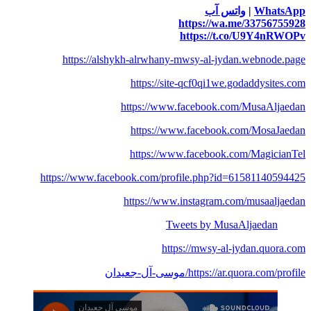
WhatsApp
|
واتس آب
https://wa.me/33756755928
https://t.co/U9Y4nRWOPv
https://alshykh-alrwhany-mwsy-al-jydan.webnode.page
https://site-qcf0qi1we.godaddysites.com
https://www.facebook.com/MusaAljaedan
https://www.facebook.com/MosaJaedan
https://www.facebook.com/MagicianTel
https://www.facebook.com/profile.php?id=61581140594425
https://www.instagram.com/musaaljaedan
Tweets by MusaAljaedan
https://mwsy-al-jydan.quora.com
https://ar.quora.com/profile/موسى-آل-جعيدان