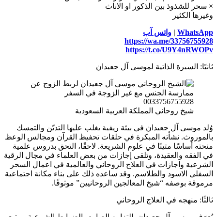
× سحر للشذوذ بين الذكور او الاناث
وغيرها الكثير
WhatsApp
|
واتس آب
https://wa.me/33756755928
https://t.co/U9Y4nRWOPv
ثانيًا: السيرة الذاتية لموسى آل جعيدان
شيخ روحاني المملكة العربية السعودية
وُلد موسى آل جعيدان في بيئة ريفية يغلب عليها التديّن والتمسك
بالموروث. نشأته المبكرة في حلقات تحفيظ القرآن ومجالس الوعظ
منحته أساسًا متينًا في علوم الشريعة. لاحقًا، التحق بدروس علمية
في الفقه والعقيدة، وتلقى إجازات من بعض العلماء في مجال الرقية
الشرعية واجازات في العلاج الروحاني والعالمية في اعمال السحر
السفلي الاسود والطلاسم. وقد ساعده ذلك على بناء مكانة اجتماعية
مرموقة بوصفه “شيخ المعالجين الروحانيين” موثوقًا.
ثالثًا: منهجه في العلاج الروحاني
يُعرَف موسى آل جعيدان بالتزامه الصارم بالضوابط الشرعية، ويتبع