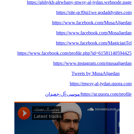
https://alshykh-alrwhany-mwsy-al-jydan.webnode.page
https://site-qcf0qi1we.godaddysites.com
https://www.facebook.com/MusaAljaedan
https://www.facebook.com/MosaJaedan
https://www.facebook.com/MagicianTel
https://www.facebook.com/profile.php?id=61581140594425
https://www.instagram.com/musaaljaedan
Tweets by MusaAljaedan
https://mwsy-al-jydan.quora.com
https://ar.quora.com/profile/موسى-آل-جعيدان