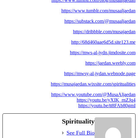
https://www.tumblr.com/blog/musaaljaedan
https://www.tumblr.com/musaaljaedan
https://substack.com/@musaaljaedan
https://dribbble.com/musajaedan
http://68d460aae6d5d.site123.me
https://mws-al-jydn.jimdosite.com
https://jaedan.weebly.com
https://mwsy-al-jydan.webnode.page
https://musajaedan.wixsite.com/spiritualities
https://www.youtube.com/@MusaAljaedan
https://youtu.be/yXIK_rnZJq4
https://youtu.be/tt8FAb80gmI
Spirituality
See Full Bio