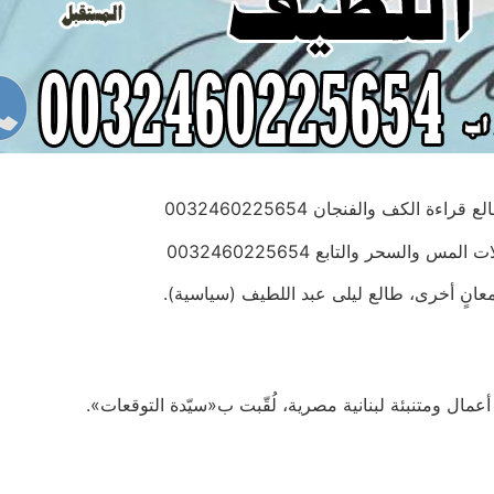
الكف والفنجان 0032460225654
والسحر والتابع 0032460225654
معانٍ أخرى، طالع ليلى عبد اللطيف (سياسية).