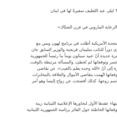
لمتحدة الأمريكية أطلت في برنامج لهون وبس مع
ى دوراً للنائب سليمان فرنجية والوزير السابق جان
 النائب عقاب صقر، مؤكدة مرة جديدة أنّ عبيد سيكون يوماً ما رئيساً للجمهورية
ها لم تخسر وتوقعاتها لم تُخطئ، والمسألة مرتبطة بالوقت.
ة إلى أنّ «الله وحده يعلم بالغيب». عن تقاضي
قعاتها اتُهمت بتقاضي الأموال والعلاقة بالمخابرات
اسم زوجها، كذلك أفصحت عن زواج إليسا وهو أمر
د انتهاء عقدها الأول لتحاورها الإعلامية اللبنانية زينة
تها الخاطئة حول الفائز برئاسة الجمهورية اللبنانية