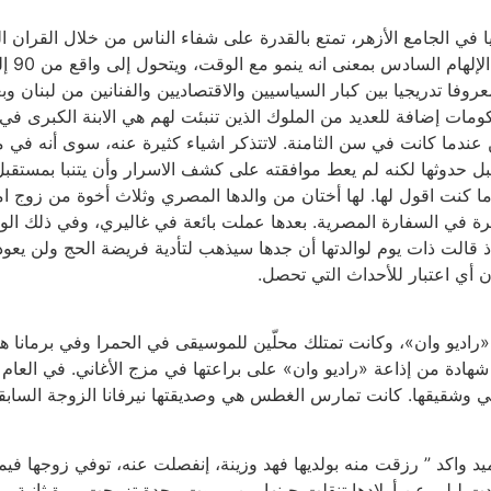
 الجامع الأزهر، تمتع بالقدرة على شفاء الناس من خلال القران الكري
عروفا تدريجيا بين كبار السياسيين والاقتصاديين والفنانين من لبنان
ت إضافة للعديد من الملوك الذين تنبئت لهم هي الابنة الكبرى في أس
ين عندما كانت في سن الثامنة. لاتتذكر اشياء كثيرة عنه، سوى أنه في
ل حدوثها لكنه لم يعط موافقته على كشف الاسرار وأن يتنبا بمستقبل أج
 ما كنت اقول لها. لها أختان من والدها المصري وثلاث أخوة من زوج ا
 في السفارة المصرية. بعدها عملت بائعة في غاليري، وفي ذلك الوق
قالت ذات يوم لوالدتها أن جدها سيذهب لتأدية فريضة الحج ولن يعود.
ن أي اعتبار للأحداث التي تحصل.
مل “DJ” وتحمل شهادة من «راديو وان»، وكانت تمتلك محلّين للموسيقى في الحمرا وف
واكد ” رزقت منه بولديها فهد وزينة، إنفصلت عنه، توفي زوجها فيم