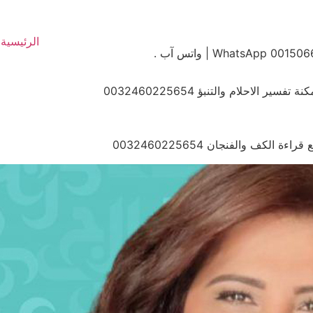
الرئيسية
لكف والفنجان 0032460225654