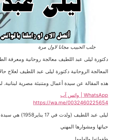
جلب الحبيب مجانا لاول مرة
دكتورة ليلى عبد اللطيف معالجة روحانية ومعرفة الطالع قراءة 
المعالجة الروحانية دكتورة ليلى عبد اللطيف لعلاج حالات المس 
هذه المقالة عن سيدة أعمال ومتنبئة مصرية لبنانية. ل
WhatsApp | واتس آب
https://wa.me/0032460225654
ليلى عبد اللطيف (ولدت في 17 يناير1958) هي سيدة أعمال ومتنبئة لبنانية مصرية، لُقّبت ب«سيّدة التوقعات».
حياتها ومشوارها المهني
طفولتها وإلهامها