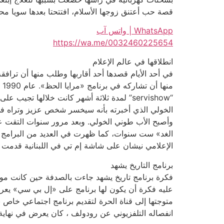
قصة حب أعتنق زوجها الأسلام، افتتحتا بعدها سويا محلاً 
WhatsApp | واتس آب
https://wa.me/0032460225654
انطلاقها في عالم الإعلام
في أحد الأيام قصدها أحد أقاربها وطلب منها أن تر
م
“servishow” لمدة ثلاثة أشهر كانت خلالها ت
الخولي الذي أخبرته بأنه سيخسر شخص عزيز وتراه في
وأصبح الأب طوني الخولي. وبعد مرور سنوات التقت عب
الإعلامي نيشان على شاشة إم تي في اللبنانية قدمت حلقات توقعات 
برنامج التاريخ يشهد
فكرة برنامج تاريخ يشهد جاءت بالصدفة حين كانت 
عليه فكرة أن يكون لها برنامج على «إل بي سي» يعرض ش
انفصاله التلفزيوني عن رودولف ، كان يعرض في نهاية كل