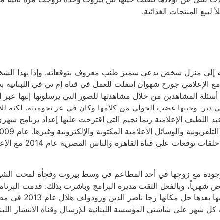
لبيع المنتجات الغذائية.
افقه إلى منزل شخص يدعى سمير طنب معروف بتوقعاته. وإذا بهذا ال
نها أن تشاركه في برنامج «مرايا الحظ». عام 1990 مع الإعلامي جورج شهوان انتقلت للعمل في قنا
جيب على أسئلة المشاهدين من خلال مشاهدتها للصور التي يرسلونها إليها عبر
 دير. وحينها غضب الخولي من كلامها وكان في عز نجوميته، لكنه ل
د اللطيف الإعلامية ريما نجيم التي اقترحت عليها إعداد برنامج شه
على قناة القاهرة والناس المصرية عام 2014 مع الإعلامي طوني خليفة
موجودة مع زوجها في أحد المطاعم في وسط بيروت وفجأة لمحت الشي
هرياً، وبالفعل التقت مديرة البرامج وباشرت بذلك. قدمت البرنامج في 
 شهر على شاشتي المؤسسة اللبنانية للإرسال وقناة الانتشار اللبناني 