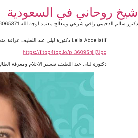
Ski
شيخ روحاني في السعودية
t
conten
دكتور سالم الدحيمي راقي شرعي ومعالج معتمد لوجة الله 0015066065871 WhatsApp | واتس آب .
Leila Abdellatif دكتورة ليلى عبد اللطيف عرافة متمكنة تفسير الاحلام والتنبؤ 0032460225654
https://f.top4top.io/p_36095hjlj7.jpg
دكتورة ليلى عبد اللطيف تفسير الاحلام ومعرفة الطالع قراءة ا