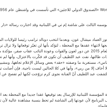
وز العماد ميشال عون، وبعدما انتخب دونالد ترامب رئيسا للولايات ا
نتهاء عقدها مع المحطة ، لتؤكد بأنها لن تغيّر توقعاتها ولا تزال تر
عبيد، وإلهاماتها لا تتحدّد بوقت. وكانت قد تحدثت في العام 2015 عن دور لعون والقوات وعودة
 الردّ على انتقادات طالتها، نفت عبد اللطيف أن تكون قد فكّرت بالاعتزال، وأن
ة الناس»، مستغربة ما وصفته «حقد» بعض وسائل الإعلام تجاهها، ومشير
 لا أخاف إلا من ربي»، وأنها في كلا الحالين ليست ناجية، فإن أصابت تو
كشفت عبد اللطيف أنّ الفنانة نجوى كرم تزوّجت لكنها لم تفصح عن 
ن جديد على شاشة المؤسسة اللبنانية للإرسال بعد توقيعها عقدا جديدا مع المحطة بع
لبرنامج لأن عودتها إلى الشاشة لم تحظ بنسبة مشاهدة عالية لأن توقعا
ليها».