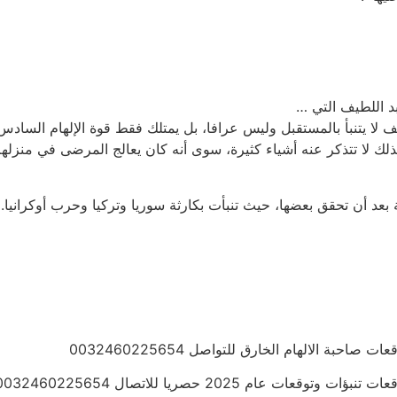
بة الالهام الخارق للتواصل 0032460225654
ام 2025 حصريا للاتصال 0032460225654