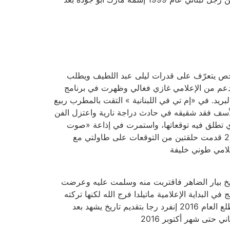
شخص يتعرّف على قدرات ليلى عبد اللطيف ويطلب
ة إم تي في اللبنانية بدعم من الإعلامي غازي فغالي وظهرت في برنامج
 البريد. في «إم تي في اللبنانية » التقت بالمطرب ربيع
لأسف فقد شقيقه في حادث دراجة نارية واعتزل الفن
ري تطلق فيه توقعاتها، واستمرت في إذاعة «صوت
الغد» ست سنوات، كما ظهرت في العديد من البرامج التلفزيونية والوسائل الاعلامية المكتوبة والإلكترونية وغيرها. عام 2009 قدمت حلقتين من التوقعات على طاولتي مع
خ بيار الضاهر فاقتربت منه وسلمت عليه وعرضت
البداية الإعلامية ماتيلدا فرج الله لكنها تركته
متوجتها إلى قناة الحرة لتقديم برنامج اجتماعي خاص بها بعدها حل مكانها رجا ناصر الدين ورودولف هلال عام 2013 في مطلع العام 2016 إنفرد رجا بتقديم تاريخ يشهد بعد
حتى شهر أكتوبر 2016