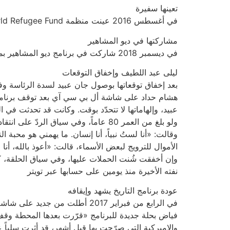
تعينها سفيرة
في أغسطس 2016 عينت منظمة World Refugee Fund «الصندوق الدولي للاجئين» التي تأسست في واشنطن عام 1956 ليلى عبد اللطيف سفيرةً لها في لبنان
مشاركتها في ديو المشاهير
في ديسمبر 2018 شاركت في برنامج ديو المشاهير بموسمه الثالث على شاشة إم تي في اللبنانية وقد اختارت رسالة «دار الرعاية الماروني في فرن الشبّاك»
ليلى عبد اللطيف وإخفاق التوقعات
بعد إخفاق توقعاتها بوصول جان عبيد لسدة الرئاسة وف
هشام حداد على شاشة أل بي سي آي بعد توقف برنامجها لا
ولو بلغ من العمر 80 عاماً، وفي سياق
وقالت: «أنا لستُ نبياً، أنا إنسان. ما يهمني هو محب
الأموال للترويج لبعض الأسماء، قالت: «أعوذ بالله، أنا
وإن أخفقت شُنت الحملات عليها، وفي سياق الحلقة، 
نفته الأخيرة منذ يومين على حسابها عبر تويتر
عودة برنامج التاريخ يشهد وإيقافه
في الرابع من فبراير 2017 أطلت م
فياض بحلة جديدة للبرنامج «قرّرت بعدها المحطة وقف ا
والاميركية التي صرّحت بها قبل أشهر، قد أثرت سلباً ع