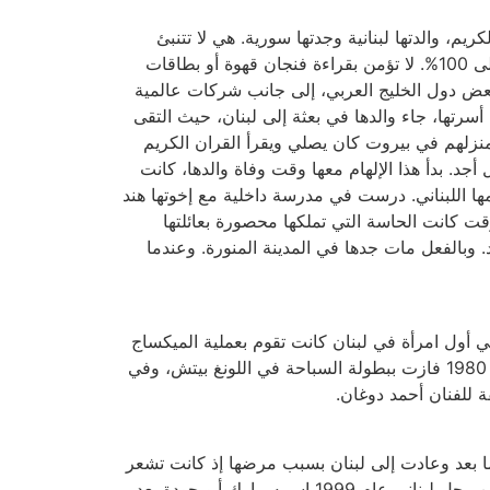
م، والدتها لبنانية وجدتها سورية. هي لا تتنبئ
بالمستقبل وهي ليست عرافة، وانما فقط تمتلك قوى الإلهام السادس بمعنى انه ينمو مع الوقت، ويتحول إلى واقع من 90 إلى 100%. لا تؤمن بقراءة فنجان قهوة أو بطاقات
 وبعض دول الخليج العربي، إلى جانب شركات عالمية
رتها، جاء والدها في بعثة إلى لبنان، حيث التقى
 منزلهم في بيروت كان يصلي ويقرأ القران الكريم
د. بدأ هذا الإلهام معها وقت وفاة والدها، كانت
مها اللبناني. درست في مدرسة داخلية مع إخوتها هند
ت كانت الحاسة التي تملكها محصورة بعائلتها
 وبالفعل مات جدها في المدينة المنورة. وعندما
ي برمانا هي أول امرأة في لبنان كانت تقوم بعملية الميكساج
وتبيع الـكاسيت بسعر 20 إلى 30 دولارا. حصلت على شهادة من إذاعة «راديو وان» على براعتها في مزج الأغاني. في العام 1980 فازت ببطولة السباحة في اللونغ بيتش، وفي
ا بعد وعادت إلى لبنان بسبب مرضها إذ كانت تشعر
بشحنات كهربائية في رأسها خضعت بسببها للعلاج إبتعدت ليلى عن أولادها تنقلت حينها بين بيروت وجدة تزوجت مرة ثانية من رجل لبناني عام 1999 إسمه مارك أبو جودة بعد