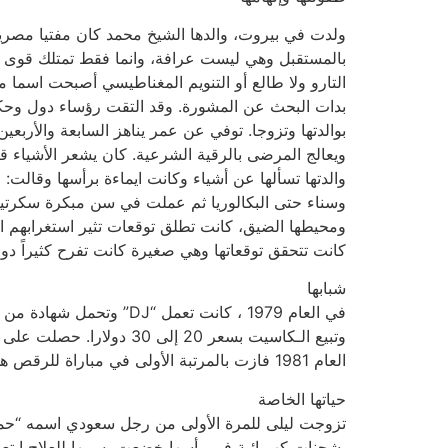
ولدت في بيروت، والدها الشيخ محمد كان مفتيا مصريا في
التارو ولا طالع أو التنويم المغناطيسي أصبحت اسما م
بدات البحث عن المشورة. وقد التقت رؤساء دول وحكوما
بوالدتها وتزوجا. توفي عن عمر يناهز السابعة والأربع
ويعالج المرضى بالرقية الشرعية. كان يشعر الأشياء قب
والدتها تسألها عن أشياء وكانت ايماءة برأسها وقالت:
وسناء حتى البكالوريا ثم عملت في سن مبكرة سكرتيرة
ومحيطها الضيق، كانت تطلق توقعات تثير استغرابهم اذ 
كانت تتحقق توقعاتها وهي صغيرة كانت تفرح كثيراً دو
شبابها
في العام 1979 ، كانت تع
العام 1981 فازت بالمرتبة الأولى في مباراة للرقص هي وشقيقها. كانت تمارس الغطس هي وصديقتها نيرفانا الزوجة السابقة للفنان أحمد دوغان.
حياتها الخاصة
تزوجت ليلى للمرة الأولى من رجل سعودي اسمه “حميد 