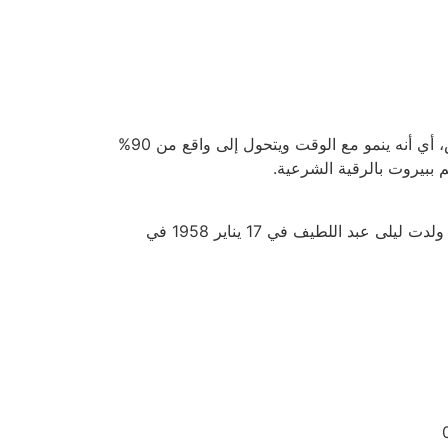
وأشارت وسائل إعلام لبنانية وعربية إلى أن عبد اللطيف لا يتنبأ بالمستقبل وليس عرافا، بل يمتلك فقط قوة الإلهام السادس، أي أنه ينمو مع الوقت ويتحول إلى واقع من 90%
وتزايدت توقعاتها بشكل كبير في الفترة الأخيرة، خاصة بعد أن تحقق بعضها، حيث تنبأت بكارثة سوريا وتركيا وحرب أوكرانيا. ولدت ليلى عبد اللطيف في 17 يناير 1958 في