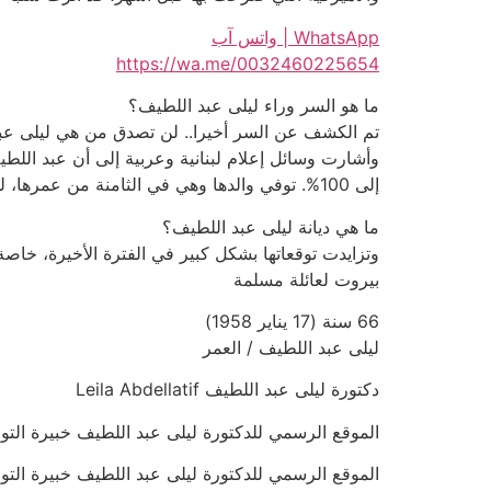
WhatsApp | واتس آب
https://wa.me/0032460225654
ما هو السر وراء ليلى عبد اللطيف؟
إلى 100%. توفي والدها وهي في الثامنة من عمرها، لذلك لا تتذكر عنه أشياء كثيرة، سوى أنه كان يعالج المرضى في منزلهم ببيروت بالرقية الشرعية.
ما هي ديانة ليلى عبد اللطيف؟
بيروت لعائلة مسلمة
66 سنة (17 يناير 1958)
ليلى عبد اللطيف / العمر
دكتورة ليلى عبد اللطيف Leila Abdellatif
الموقع الرسمي للدكتورة ليلى عبد اللطيف خبيرة التوقعات صاح
الموقع الرسمي للدكتورة ليلى عبد اللطيف خبيرة التوقعات تنبؤات وتوقعات ع