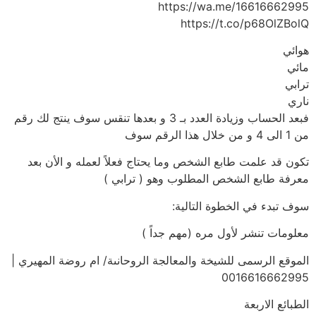
https://wa.me/16616662995
https://t.co/p68OlZBolQ
هوائي
مائي
ترابي
ناري
فبعد الحساب وزيادة العدد بـ 3 و بعدها تنقس سوف ينتج لك رقم
من 1 الى 4 و من خلال هذا الرقم سوف
تكون قد علمت طابع الشخص وما يحتاج فعلاً لعمله و الأن بعد
معرفة طابع الشخص المطلوب وهو ( ترابي )
سوف تبدء في الخطوة التالية:
معلومات تنشر لأول مره (مهم جداً )
الموقع الرسمى للشيخة والمعالجة الروحانىة/ ام روضة المهيري |
0016616662995
الطبائع الاربعة