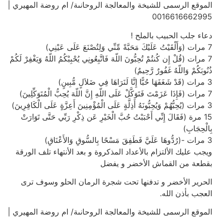
الموقع الرسمى للشيخة والمعالجة الروحانىة/ ام روضة المهيري |
0016616662995
دعاء جلب الحبيب بالملح !
7 مرات (وَأَلْقَيْتُ عَلَيْكَ مَحَبَّةً مِّنِّي وَلِتُصْنَعَ عَلَى عَيْنِي)
7 مرات (قُلْ إِن كُنتُمْ تُحِبُّونَ اللّهَ فَاتَّبِعُونِي يُحْبِبْكُمُ اللّهُ وَيَغْفِرْ لَكُمْ
ذُنُوبَكُمْ وَاللّهُ غَفُورٌ رَّحِيمٌ)
3 مرات (قَدْ شَغَفَهَا حُبًّا إِنَّا لَنَرَاهَا فِي ضَلاَلٍ مُّبِينٍ)
7 مرات (فَإِذَا عَزَمْتَ فَتَوَكَّلْ عَلَى اللّهِ إِنَّ اللّهَ يُحِبُّ الْمُتَوَكِّلِينَ)
3 مرات (يُحِبُّهُمْ وَيُحِبُّونَهُ أَذِلَّةٍ عَلَى الْمُؤْمِنِينَ أَعِزَّةٍ عَلَى الْكَافِرِينَ)
15 مرة (فَقَالَ إِنِّي أَحْبَبْتُ حُبَّ الْخَيْرِ عَن ذِكْرِ رَبِّي حَتَّى تَوَارَتْ
بِالْحِجَابِ)
3 مرات -(رُدُّوهَا عَلَيَّ فَطَفِقَ مَسْحًا بِالسُّوقِ وَالأَعْنَاقِ)
ويجب عليك الألتزام بالأعداد المذكروة و بعد الأنتهاء تلف الورقة
بقطعة من القماش الأخضر و يفضل
الحرير الأخضر و تدفنها تحت شجرة الرمان الحلو وسوف ترى
العجب بأذن الله.
الموقع الرسمى للشيخة والمعالجة الروحانىة/ ام روضة المهيري |