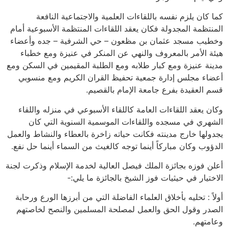
كما كان يلزم نفسه باللقاءات العلمية والاجتماعية النافعة
المنتظمة المجدولة فكان يعقد اللقاءات المنتظمة الأسبوعية أمام
وخطيب مسجد عثمان بن مظعون – حي الشرفية – جده وأعضاء
هيئة الأمر بالمعروف والنهي عن المنكر في عنيزة ومع خطباء
مدينة عنيزة ومع كبار طلابه ومع الطلبة المقيمين في السكن ومع
أعضاء مجلس إدارة جمعية تحفيظ القران الكريم ومع منسوبي
قسم العقيدة بفرع جامعة الإمام بالقصيم.
وكان يعقد اللقاءات العامة كاللقاء الأسبوعي في منزله واللقاء
الشهري في مسجده واللقاءات الموسمية السنوية التي كان
يجدولها خارج مدينته فكانت حياته زاخرة بالعطاء والنشاط والعمل
الدؤوب وكان مباركاً أينما توجه كالغيث من السماء أينما حل نفع.
أعلن فوزه بجائزة الملك فيصل العالية لخدمة الإسلام وذكرت لجنة
الاختيار في حيثيات فوز الشيخ بالجائزة ما يلي:-
أولاً : تحليه بأخلاق العلماء الفاضلة التي من أبرزها الورع ورحابة
الصدر وقول الحق والعمل لمصلحة المسلمين والنصح لخاصتهم
وعامتهم.