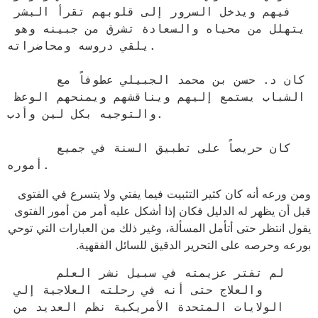
فيهم ويدخل السرور إلى قلوبهم تقرأ البشر 
يتهلل من محياه والسعادة تشرق من جبينه وهو 
يلقي دروسه ومحاضراته.

      كان د. حسن بن محمد الجبيلي عطوفاً مع 
الشباب يستمع إليهم ويناقشهم ويمنحهم الوعظ 
والتوجيه بكل لين وأدب.

      كان حريصاً على تطبيق السنة في جميع 
أموره.
ومن ورعه أنه كان كثير التثبيت فيما يفتي ولا يتسرع في الفتوى
قبل أن يظهر له الدليل فكان إذا أشكل عليه أمر من أمور الفتوى
يقول انتظر حتى أتأمل المسألة، وغير ذلك من العبارات التي توحي
بورعه وحرصه على التحرير الدقيق للسائل الفقهية.
      لم تفتر عزيمته في سبيل نشر العلم 
والعلاج حتى أنه في رحلته العلاجية إلي 
الولايات المتحدة الأمريكية نظم العديد من 