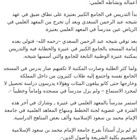
أعماله ونشاطه العلمي:
بدأ التدريس في الجامع الكبير بعنيزة على نطاق ضيق في عهد
شيخه عبد الرحمن السعدي وبعد أن تخرج من المعهد العلمي في
الرياض عين مدرساً في المعهد العلمي بعنيزة.
بعد توفي شيخه عبد الرحمن السعدي –رحمه الله- فتولى بعده
إمامة المسجد بالجامع الكبير في عنيزة والخطابة فيه والتدريس
بمكتبة عنيزة الوطنية التابعة للجامع والتي أسسها شيخه.
ولما كثر الطلبة وصارت المكتبة لا تكفيهم صار يدرس في المسجد
الجامع نفسه واجتمع إليه طلاب كثيرون من داخل المملكة
وخارجها حتى كانو يبلغون المئات وهؤلاء يدرسون دراسة تحصيل لا
لمجرد الاستماع – ولم يزل مدرساً في مسجده وإماماً وخطيباً -.
استمر مدرساً بالمعهد العلمي في عنيزة ـ وشارك في آخر هذه
الفترة في عضوية لجنة الخطط ومنهاج المعاهد العلمية في جامعة
الإمام محمد بن سعود الإسلامية وألف بعض المناهج الدراسية.
ثم لم يزل أستاذاً بفرع جامعة الإمام محمد بن سعود الإسلامية
بالقصيم بكلية الشريعة وأصول الدين-.