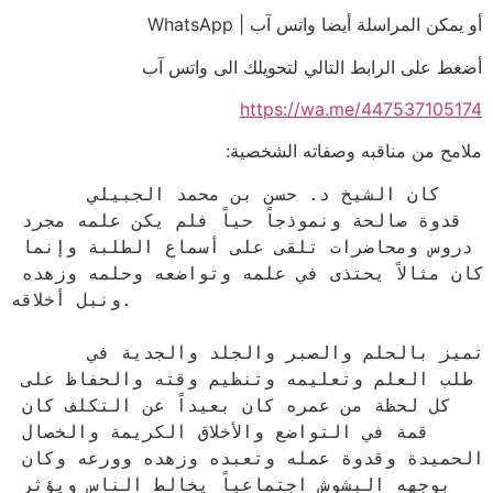
أو يمكن المراسلة أيضا واتس آب | WhatsApp
أضغط على الرابط التالي لتحويلك الى واتس آب
https://wa.me/447537105174
ملامح من مناقبه وصفاته الشخصية:
      كان الشيخ د. حسن بن محمد الجبيلي 
قدوة صالحة ونموذجاً حياً فلم يكن علمه مجرد 
دروس ومحاضرات تلقى على أسماع الطلبة وإنما 
كان مثالاً يحتذى في علمه وتواضعه وحلمه وزهده 
ونبل أخلاقه.

      تميز بالحلم والصبر والجلد والجدية في 
طلب العلم وتعليمه وتنظيم وقته والحفاظ على 
كل لحظة من عمره كان بعيداً عن التكلف كان 
قمة في التواضع والأخلاق الكريمة والخصال 
الحميدة وقدوة عمله وتعبده وزهده وورعه وكان 
بوجهه البشوش اجتماعياً يخالط الناس ويؤثر 