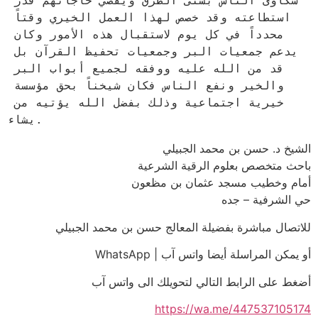
شكاوى الناس بشتى الطرق ويقضي حاجاتهم قدر 
استطاعته وقد خصص لهذا العمل الخيري وقتاً 
محدداً في كل يوم لاستقبال هذه الأمور وكان 
يدعم جمعيات البر وجمعيات تحفيظ القرآن بل 
قد من الله عليه ووفقه لجميع أبواب البر 
والخير ونفع الناس فكان شيخناً بحق مؤسسة 
خيرية اجتماعية وذلك بفضل الله يؤتيه من 
يشاء.
الشيخ د. حسن بن محمد الجبيلي
باحث متخصص بعلوم الرقية الشرعية
أمام وخطيب مسجد عثمان بن مظعون
حي الشرفية – جده
للاتصال مباشرة بفضيلة المعالج حسن بن محمد الجبيلي
أو يمكن المراسلة أيضا واتس آب | WhatsApp
أضغط على الرابط التالي لتحويلك الى واتس آب
https://wa.me/447537105174