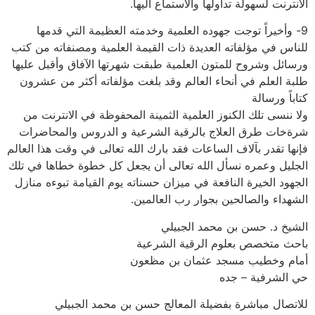
الانترنت لسهولة تداولها والاستماع اليها.
9- وأخيراً توجت جهوده العلمية وخدمته العظيمة التي قدمها
للناس في مؤلفاته العديدة ذات القيمة العلمية ومصنفاته من كتب
ورسائل وشروح للمتون العلمية طبقت شهرتها الآفاق وأقبل عليها
طلبة العلم في أنحاء العالم وقد بلغت مؤلفاته أكثر من عشرون
كتاباً ورسالة
ولا ننسى تلك الكنوز العلمية الثمينة المحفوظة في الانترنت من
شرةخات طرق العلاج بالرقية الشرعية و الدروس والمحاضرات
فإنها تقدر بآلاف الساعات فقد بارك الله تعالى في وقت هذا العالم
الجليل وعمره نسأل الله تعالى أن يجعل كل خطوة خطاها في تلك
الجهود الخيرة النافعة في ميزان حسناته يوم القيامة تبوءه منازل
الشهداء والصالحين بجوار رب العالمين.
الشيخ د. حسن بن محمد الجبيلي
باحث متخصص بعلوم الرقية الشرعية
أمام وخطيب مسجد عثمان بن مظعون
حي الشرفية – جده
للاتصال مباشرة بفضيلة المعالج حسن بن محمد الجبيلي