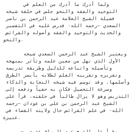
      ولما أدرك ما أدرك من العلم في 
التوحيد والفقه والنحو جلس في حلقة شيخه 
فضيلة الشيخ العلامة عبد الرحمن بن ناصر 
السعدي –رحمه الله- فدرس عليه في التفسير 
والحديث والتوحيد والفقه وأصوله والفرائض 
والنحو.

      ويعتبر الشيخ عبد الرحمن السعدي شيخه 
الأول الذي نهل من معين علمه وتأثر بمنهجه 
وتأصيله واتباعه للدليل وطريقة تدريسه 
وتقريره وتقريبه العلم لطلابه بأيسر الطرق 
وأسلمها، وقد توسم فيه شيخه النجابة والذكاء 
وسرعة التحصيل فكان به حفياً ودفعه إلى 
التدريس وهو لا يزال طالباً في حلقته، قرأ على 
الشيخ عبد الرحمن بن علي بن عودان –رحمه 
الله- في علم الفرائض حال ولايته القضاء في 
عنيزة.

      وقرأ على الشيخ عبد الرزاق عفيفي –