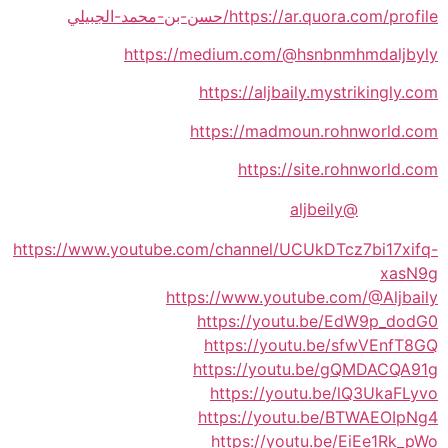
https://ar.quora.com/profile/حسن-بن-محمد-الجبيلي
https://medium.com/@hsnbnmhmdaljbyly
https://aljbaily.mystrikingly.com
https://madmoun.rohnworld.com
https://site.rohnworld.com
@aljbeily
https://www.youtube.com/channel/UCUkDTcz7bi17xifq-
xasN9g
https://www.youtube.com/@Aljbaily
https://youtu.be/EdW9p_dodG0
https://youtu.be/sfwVEnfT8GQ
https://youtu.be/gQMDACQA91g
https://youtu.be/lQ3UkaFLyvo
https://youtu.be/BTWAEOIpNg4
https://youtu.be/EiEe1Rk_pWo