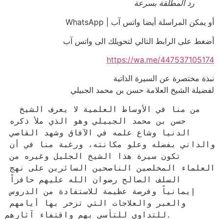
رد المطلقة بسرعة
أو يمكن المراسلة أيضا واتس آب | WhatsApp
أضغط على الرابط التالي لتحويلك الى واتس آب
https://wa.me/447537105174
نبذة مختصرة عن السيرة الذاتية
لفضيلة الشيخ العلامة حسن بن محمد الجبيلي
  من منا في الأوساط العلمية لا يعرف الشيخ 
حسن بن محمد الجبيلي وهو الذي ملأ ذكره 
الدنيا وشاع علمه في الآفاق وشهد القاصي 
والداني بفضله وعلو مكانته، ورغبة منا في أن 
تكون سيرة هذا الشيخ الجليل وغيره من 
العلماء المخلصين الناصحين السائرين على نهج 
السلف الصالح رضوان الله عليهم حافزاً 
إيمانياً وفرصة عظيمة للاستفادة من الدروس 
والعبر والعلاجات التي تزخر بها أيامهم 
للتداوي للتأسي بهم واقتفاء آثارهم.
