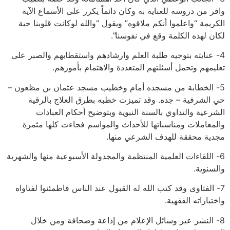
وافر من دروسه للعناية به وكان دائماً يكرر على الأسماع الآية
الكريمة “واعلموا أنكم ملاقوه” ويقول “والله لوكانت قلوبنا حية
لكان لهذه الكلمة وقع في نفوسنا”.
4- عنايته بتوجيه طلبة العلم وارشادهم واستقطابهم والصبر على
تعليمهم وتحمل أسئلتهم المتعددة والاهتمام بأمورهم.
5- الخطابة من مسجده أمام وخطيب مسجد عثمان بن مظعون –
حي الشرفية – جده. وقد تميزت خطبه بطرق العلاج بالرقية
الشرعية والتداوي بالسنة النبوية وبتوضيح أحكام العبادات
والمعاملات ومناسباتها للأحداث والمواسم فجاءت كلها مثمرة
مجدية محققة للهدف الشرعي منها.
6- اللقاءات العلمية المنتظمة والمجدولة الأسبوعية منها والشهرية
والسنوية.
7- الفتاوى وقد كتب الله له القبول عند الناس فاطمئنوا لفتاواه
واختياراته الفقهية.
8- النشر عبر وسائل الإعلام من إذاعة وصحافة ومن خلال