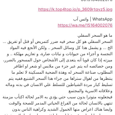
https://k.top4top.io/p_3609rtqyz5.jpg
WhatsApp | واتس آب
https://wa.me/15164002076
ما هو السحر السفلي
السحر السفلي هو كل سحر فيه ضرر كتمريض أو قتل أو تفريق …
الخ … و يشمل هذا كل وسائل السحر .. ولكن الأنجع فيه المواد
النجسة و أجزاء من حيوانات و نباتات ضارة، و تعازيم مهلكة .. و
ميزته إذا كان قويا أنه يتعدى إلى الأشخاص حول المسحور بالضرر،
ومن خصائصه انه يتم عبر جزء من ملابس او شعر او اظافر
المطلوب صناعة السحر له وهذة الضحية المسكينة لا تعلم ما
ينتظرها من اهوال ستراها من جراء هذا آلسحر الشنيع.ففيه يتم
تسليط كبار مردة الشياطين للتسلط علي الانسان في بدنه وماله
وعلاقاته الاسرية والمجتمع
فيجعلونه متوترا بدون سبب حتي يؤدي به الامر لحالة اكتأب مزمنة
تنتهي بالانسان لحالة من الفراغ الحياتي المدمر للصحة والوقت
وايضا هناك اعراض منها الخمول الشديد وكراهية الناس بدون