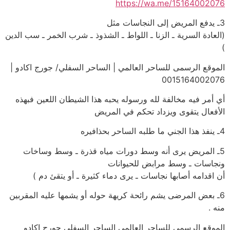
https://wa.me/15164002076
3ـ يدفع المريض إلى النجاسات مثل
(العادة السرية ـ الزنا ـ اللواط ـ الشذوذ ـ شرب الخمر ـ سب الدين
)
الموقع الرسمى للساحر العالمي | الساحر السفلي/ جورج اكادو |
0015164002076
أي أمر فيه مخالفة لله ورسوله يحبه هذا الشيطان اللعين فبهذه
الأفعال يتقوى ويزداد تحكم في المريض
4ـ ينفذ هذا الجني ما طلبه الساحر بحذافيره
5ـ المريض يرى أنه وسط دورات مياه قذرة ـ وسط وساخات
ونجاسات ـ وسط مرابض للحيوانات
أن اقدامه أصابها نجاسات ـ يرى دماء كثيرة ـ أو يتقئ دم )
6ـ بعض المرضى يشم رائحة كريهة حوله أو يشمها عليه المقربين
منه .
الموقع الرسمى للساحر العالمي الساحر السفلي جورج اكادو