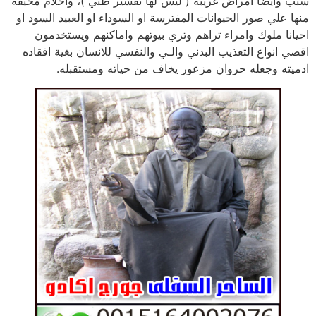
سبب وايضا امراض غريبة ( ليس لها تفسير طبي )، واحلام مخيفة
منها علي صور الحيوانات المفترسة او السوداء او العبيد السود او
احيانا ملوك وامراء تراهم وتري بيوتهم واماكنهم ويستخدمون
اقصي انواع التعذيب البدني والـي والنفسي للانسان بغية افقاده
ادميته وجعله حروان مزعور يخاف من حياته ومستقبله.