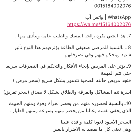
0015164002076
WhatsApp | واتس آب
https://wa.me/15164002076
7ـ هذا الجني يكره رائحة المسك والطيب عامة ويتأذى منها .
8 ـ بالنسبة للمرضى ضعيفي الطاعة يؤثرفيهم هذا النوع تأثير
شديد ويتحكم فيهم وفي تصرفاتهم
9ـ يؤثر على المريض بإيحاء الأفكار والتحكم في التصرفات سريعا
حتى تتم المهمة
فتجد مريض حالته الصحية تتدهور بشكل سريع (سحر مرض )
اسرة تتم المشاكل والفرقة والطلاق بشكل لا يصدق (سحر تفريق)
10ـ بالنسبة لحضوره منهم من يحضر بجرأة وقوة ومنهم الخبيث
الذي يخفي نفسه وغالبا من يحضر منهم بسرعة ومنهم الطيار .
السحر الأسود لغويا كلمة وافدة علينا
وهي تعني كل ما يقصد به الاضرار بالغير