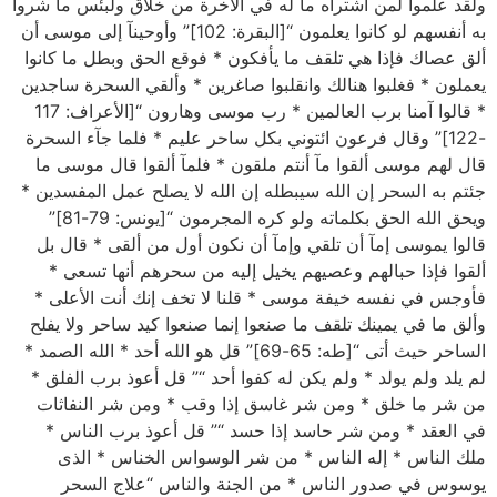
ولقد علموا لمن اشتراه ما له في الاخرة من خلاق ولبئس ما شروا
به أنفسهم لو كانوا يعلمون “[البقرة: 102]” وأوحينآ إلى موسى أن
ألق عصاك فإذا هي تلقف ما يأفكون * فوقع الحق وبطل ما كانوا
يعملون * فغلبوا هنالك وانقلبوا صاغرين * وألقي السحرة ساجدين
* قالوا آمنا برب العالمين * رب موسى وهارون “[الأعراف: 117
-122]” وقال فرعون ائتوني بكل ساحر عليم * فلما جآء السحرة
قال لهم موسى ألقوا مآ أنتم ملقون * فلمآ ألقوا قال موسى ما
جئتم به السحر إن الله سيبطله إن الله لا يصلح عمل المفسدين *
ويحق الله الحق بكلماته ولو كره المجرمون “[يونس: 79-81]”
قالوا يموسى إمآ أن تلقي وإمآ أن نكون أول من ألقى * قال بل
ألقوا فإذا حبالهم وعصيهم يخيل إليه من سحرهم أنها تسعى *
فأوجس في نفسه خيفة موسى * قلنا لا تخف إنك أنت الأعلى *
وألق ما في يمينك تلقف ما صنعوا إنما صنعوا كيد ساحر ولا يفلح
الساحر حيث أتى “[طه: 65-69]” قل هو الله أحد * الله الصمد *
لم يلد ولم يولد * ولم يكن له كفوا أحد “” قل أعوذ برب الفلق *
من شر ما خلق * ومن شر غاسق إذا وقب * ومن شر النفاثات
في العقد * ومن شر حاسد إذا حسد “” قل أعوذ برب الناس *
ملك الناس * إله الناس * من شر الوسواس الخناس * الذى
يوسوس في صدور الناس * من الجنة والناس “علاج السحر