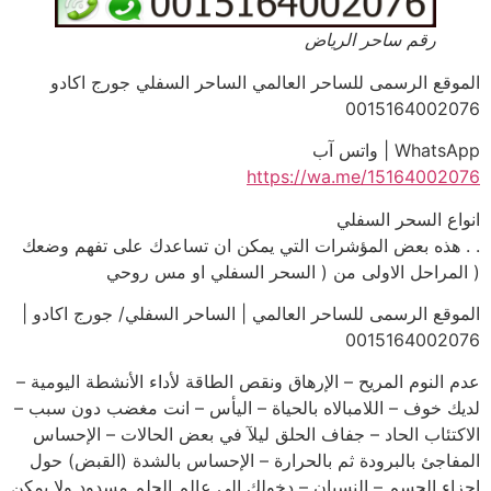
رقم ساحر الرياض
الموقع الرسمى للساحر العالمي الساحر السفلي جورج اكادو
0015164002076
WhatsApp | واتس آب
https://wa.me/15164002076
انواع السحر السفلي
. . هذه بعض المؤشرات التي يمكن ان تساعدك على تفهم وضعك
( المراحل الاولى من ( السحر السفلي او مس روحي
الموقع الرسمى للساحر العالمي | الساحر السفلي/ جورج اكادو |
0015164002076
عدم النوم المريح – الإرهاق ونقص الطاقة لأداء الأنشطة اليومية –
لديك خوف – اللامبالاه بالحياة – اليأس – انت مغضب دون سبب –
الاكتئاب الحاد – جفاف الحلق ليلآ في بعض الحالات – الإحساس
المفاجئ بالبرودة ثم بالحرارة – الإحساس بالشدة (القبض) حول
اجزاء الجسم – النسيان – دخولك الى عالم الحلم مسدود ولا يمكن