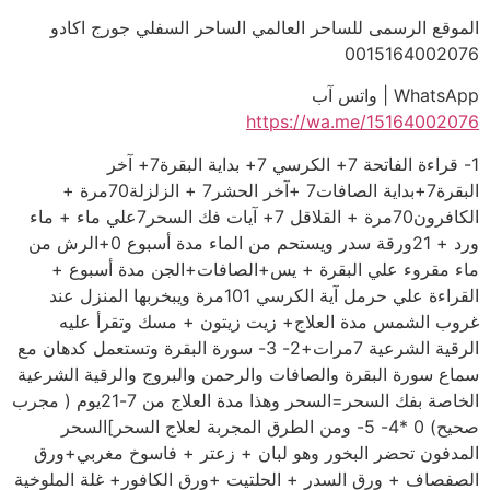
الموقع الرسمى للساحر العالمي الساحر السفلي جورج اكادو
0015164002076
WhatsApp | واتس آب
https://wa.me/15164002076
1- قراءة الفاتحة 7+ الكرسي 7+ بداية البقرة7+ آخر
البقرة7+بداية الصافات7 +آخر الحشر7 + الزلزلة70مرة +
الكافرون70مرة + القلاقل 7+ آيات فك السحر7علي ماء + ماء
ورد + 21ورقة سدر ويستحم من الماء مدة أسبوع 0+الرش من
ماء مقروء علي البقرة + يس+الصافات+الجن مدة أسبوع +
القراءة علي حرمل آية الكرسي 101مرة ويبخربها المنزل عند
غروب الشمس مدة العلاج+ زيت زيتون + مسك وتقرأ عليه
الرقية الشرعية 7مرات+2- 3- سورة البقرة وتستعمل كدهان مع
سماع سورة البقرة والصافات والرحمن والبروج والرقية الشرعية
الخاصة بفك السحر=السحر وهذا مدة العلاج من 7-21يوم ( مجرب
صحيح) 0 *4- 5- ومن الطرق المجربة لعلاج السحر]السحر
المدفون تحضر البخور وهو لبان + زعتر + فاسوخ مغربي+ورق
الصفصاف + ورق السدر + الحلتيت +ورق الكافور+ غلة الملوخية