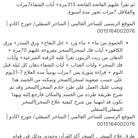
ثم تقرأ عليهم الفاتحة الفاتحة 313مرة+ آيات الشفاء7مرات
والقلاقل 7مرات بخور مدة أسبوع
الموقع الرسمى للساحر العالمي | الساحر السفلي/ جورج اكادو |
0015164002076
الحموم من ماء + ماء ورد + خل التفاح+ ورق السدر+ ورق
الكافور+ آيات فك لسحر]السحر مقروءة عليهم 70مرة +
الدهان من زيت الزيتون تقرأ عليه الرقية الشرعية+ وآيات
فك السحر+ وآيات العذاب + آيات الشفاء دهان كل ليلة قبل
النوم + قراءة سورة يس 7مرات يومياً مدة العلاج 7-21يوم
علي حسب صعوبة لسحر]السحر وتمكنه من الجسد هذا
ويجب عليك العمل علي طرد خادم السحر]السحر وقد تم
شرح طريقة طرده من الجسد والمكان فارجع إليه وبهذا
نكون قد انتهينا من شرح كيفية علاج السحر[السحر
السفلي]السفلي
الموقع الرسمى للساحر العالمي | الساحر السفلي/ جورج اكادو |
0015164002076
طرق علاج السحر _ السحر أكد القرآن وجوده، وذلك في قوله