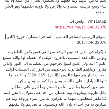
يعلم ما بين أيديهم وما خلفهم ولا يحيطون بشيء من علمه إلا بما
شآء وسع كرسيه السماوات والأرض ولا يؤوده حفظهما وهو العلي
العظيم
WhatsApp | واتس آب
https://wa.me/15164002076
الموقع الرسمى للساحر العالمي | الساحر السفلي/ جورج اكادو |
0015164002076
لا إكراه في الدين قد تبين الرشد من الغي فمن يكفر بالطاغوت
ويؤمن بالله فقد استمسك بالعروة الوثقى لا انفصام لها والله سميع
عليم * الله ولي الذين آمنوا يخرجهم من الظلمات إلى النور والذين
كفروا أوليآؤهم الطاغوت يخرجونهم من النور إلى الظلمات أولئك
أصحاب النار هم فيها خالدون “[البقرة: 255-258] و “اتبعوا ما
تتلوا الشياطين على ملك سليمان وما كفر سليمان ولكن
الشياطين كفروا يعلمون الناس السحر ومآ أنزل على الملكين
ببابل هاروت وماروت وما يعلمان من أحد حتى يقولا إنما نحن فتنة
فلا تكفر فيتعلمون منهما ما يفرقون به بين المرء وزوجه وما هم
بضآرين به من أحد إلا بإذن الله ويتعلمون ما يضرهم ولا ينفعهم