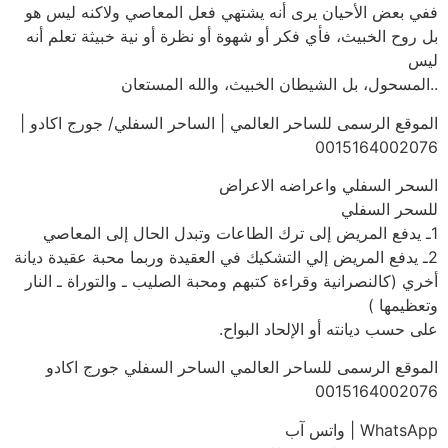
ففي بعض الأحيان يرى أنه يشتهي فعل المعاصي ولاكنه ليس هو
بل روح الخبيث، فأي فكر أو شهوة أو نظرة أو نية خبيثة تعلم أنه
ليس
..المسحول، بل الشيطان الخبيث، والله المستعان
الموقع الرسمى للساحر العالمي | الساحر السفلي/ جورج اكادو |
0015164002076
السحر السفلي واعراضه الاعراض
للسحر السفلي
1ـ يدفع المريض إلى ترك الطاعات وتبدل الحال إلى المعاصي
2ـ يدفع المريض إلي التشكيك في العقيدة وربما محبة عقيدة ديانة
أخري (كالنصرانية وقراءة كتبهم ومحبة الصليب ـ والتوراة ـ النار
وتعظيمها )
على حسب ديانته أو الإلحاد البواح.
الموقع الرسمى للساحر العالمي الساحر السفلي جورج اكادو
0015164002076
WhatsApp | واتس آب