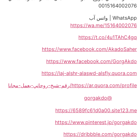
0015164002076
WhatsApp | واتس آب
https://wa.me/15164002076
https://t.co/4u1TAhC4gq
https://www.facebook.com/AkadoSaher
https://www.facebook.com/GorgAkdo
https://laj-alshr-alaswd-alsfly.quora.com
https://ar.quora.com/profile/رقم-شيخ-روحاني-يعمل-مجانا
@gorgakdo
https://6589fc61d0a00.site123.me
https://www.pinterest.jp/gorgakdo
https://dribbble.com/gorgakdo