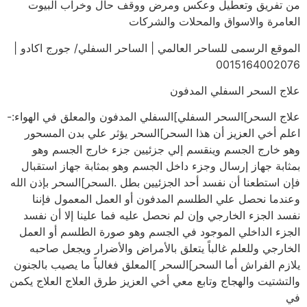
من تفريق وتعطيل وعكس ومرض ووقف حال وخراب البيوت
العامرة والاسواق والمحلات والشركات
الموقع الرسمى للساحر العالمي | الساحر السفلي/ جورج اكادو |
0015164002076
علاج السحر السفلي المدفون
علاج السحر]السحر السفلي]السفلي المدفون والمعلق في الهواء:-
اعلم أخي العزيز أن هذا السحر]السحر يؤثر علي بدن المسحور
وهو خارج الجسم وينقسم إلي جزئيين جزء خارج الجسم وهو
بمثابة جهاز إرسال وجزء داخل الجسم وهو بمثابة جهاز استقبال
فإن استطعنا أن نفسد أحد الجزئيين بطل .السحر]السحر بإذن الله
وعندما نحصل علي الطلسم المدفون أو العمل المعمول فإننا
نفسد الجزء الخارجي وإن لم نحصل عليه فما علينا إلا أن نفسد
الجزء الداخلي الموجود في الجسم وهو صورة الطلسم أو العمل
الخارجي وللعلم غالباً يتعلق بالأمراض والأضرار ويجعل صاحبه
يلازم الفراش أما السحر]السحر ]المعلق فغالباً ما يصيب بالجنون
والتشتيت والهجاج وتابع معي أخي العزيز طرق العلاج العلاج يكمن
في