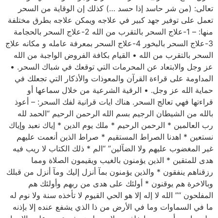
تعالى: (من شر حاسد إذا حسد …) كذلك إن الوقاية من السحر
تعمل على توفير جهد كبير في علاجه ويمكن علاجه بطرق مختلفة
منها: – 1-علاج السحر بالتقرب من الله 2-علاج السحر بالحجامة
3-علاج السحر بالبخور 4-علاج السحر بمعرفة عامله و مكانه علاج
السحر بالتقرب من الله • القيام بكافة الفروض الواجبة من الله
عز وجل والابتعاد عن المحرمات التي توقعك في شباك السحر. •
المداومة على قراءة القرآن والمعوذات والأذكار التي تجعلك في
حماية الله عز وجل. • الرقية الشرعية من خلال سماعها أو
قراءتها فهي تعالج السحر. هناك ايات قرانية لفك السحر: – أعوذ
بالله من الشيطان الرجيم بسم الله الرحمن الرحيم “الحمد لله
رب العالمين * الرحمن الرحيم * ملك يوم الدين * إياك نعبد وإياك
نستعين * اهدنا الصراط المستقيم * صراط الذين أنعمت عليهم
غير المغضوب عليهم ولا الضآلين” “الم * ذلك الكتاب لا ريب فيه
هدى للمتقين * الذين يؤمنون بالغيب ويقيمون الصلاة ومما
رزقناهم ينفقون * والذين يؤمنون بمآ أنزل إليك ومآ أنزل من قبلك
وبالاخرة هم يوقنون * أولئك على هدى من ربهم وأولئك هم
المفلحون “” الله لا إله إلا هو الحي القيوم لا تأخذه سنة ولا نوم له
ما في السماوات وما في الأرض من ذا الذي يشفع عنده إلا بإذنه