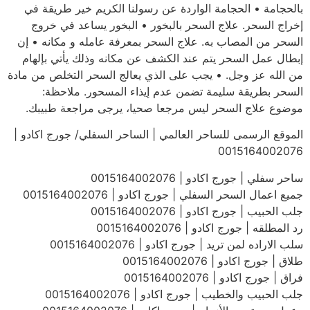
بالحجامة • الحجامة الواردة عن رسولنا الكريم خير طريقة في
إخراج السحر. علاج السحر بالبخور • البخور يساعد في خروج
السحر من المصاب به. علاج السحر بمعرفة عامله و مكانه • إن
إبطال عمل السحر يتم عند الكشف عن مكانه وذلك يأتي بإلهام
من الله عز وجل. • يجب على الذي يعالج السحر التخلص من مادة
السحر بطريقة سليمة تضمن عدم إيذاء المسحور. ملاحظة:
موضوع علاج السحر ليس مرجعا صحيا، يرجى مراجعة طبيبك.
الموقع الرسمى للساحر العالمي | الساحر السفلي/ جورج اكادو |
0015164002076
ساحر سفلي | جورج اكادو | 0015164002076
جميع اعمال السحر السفلي | جورج اكادو | 0015164002076
جلب الحبيب | جورج اكادو | 0015164002076
رد المطلقه | جورج اكادو | 0015164002076
سلب الاراده لمن تريد | جورج اكادو | 0015164002076
طلاق | جورج اكادو | 0015164002076
فراق | جورج اكادو | 0015164002076
جلب الحبيب والخطيب | جورج اكادو | 0015164002076