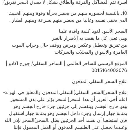
اسرة تتم المشاكل والفرقة والطلاق بشكل لا يصدق (سحر تفريق)
10ـ بالنسبة لحضوره منهم من يحضر بجرأة وقوة ومنهم الخبيث
الذي يخفي نفسه وغالبا من يحضر منهم بسرعة ومنهم الطيار .
السحر الأسود لغويا كلمة وافدة علينا
وهي تعني كل ما يقصد به الاضرار بالغير
من تفريق وتعطيل وعكس ومرض ووقف حال وخراب البيوت
العامرة والاسواق والمحلات والشركات
الموقع الرسمى للساحر العالمي | الساحر السفلي/ جورج اكادو |
0015164002076
علاج السحر السفلي المدفون
علاج السحر]السحر السفلي]السفلي المدفون والمعلق في الهواء:-
اعلم أخي العزيز أن هذا السحر]السحر يؤثر علي بدن المسحور
وهو خارج الجسم وينقسم إلي جزئيين جزء خارج الجسم وهو
بمثابة جهاز إرسال وجزء داخل الجسم وهو بمثابة جهاز استقبال
فإن استطعنا أن نفسد أحد الجزئيين بطل .السحر]السحر بإذن الله
وعندما نحصل علي الطلسم المدفون أو العمل المعمول فإننا