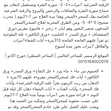
الرقية الشرعية 7مرات+2- 3- سورة البقرة وتستعمل كدهان مع
سماع سورة البقرة والصافات والرحمن والبروج والرقية الشرعية
الخاصة بفك السحر=السحر وهذا مدة العلاج من 7-21يوم ( مجرب
صحيح) 0 *4- 5- ومن الطرق المجربة لعلاج السحر]السحر
المدفون تحضر البخور وهو لبان + زعتر + فاسوخ مغربي+ورق
الصفصاف + ورق السدر + الحلتيت +ورق الكافور+ غلة الملوخية
ثم تقرأ عليهم الفاتحة الفاتحة 313مرة+ آيات الشفاء7مرات
والقلاقل 7مرات بخور مدة أسبوع
الموقع الرسمى للساحر العالمي | الساحر السفلي/ جورج اكادو |
0015164002076
الحموم من ماء + ماء ورد + خل التفاح+ ورق السدر+ ورق
الكافور+ آيات فك لسحر]السحر مقروءة عليهم 70مرة +
الدهان من زيت الزيتون تقرأ عليه الرقية الشرعية+ وآيات
فك السحر+ وآيات العذاب + آيات الشفاء دهان كل ليلة قبل
النوم + قراءة سورة يس 7مرات يومياً مدة العلاج 7-21يوم
علي حسب صعوبة لسحر]السحر وتمكنه من الجسد هذا
ويجب عليك العمل علي طرد خادم السحر]السحر وقد تم