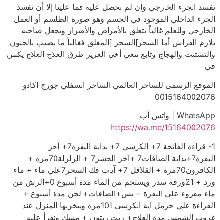
نفسد الجزء الخارجي وإن لم نحصل عليه فما علينا إلا أن نفسد
الجزء الداخلي الموجود في الجسم وهو صورة الطلسم أو العمل
الخارجي وللعلم غالباً يتعلق بالأمراض والأضرار ويجعل صاحبه
يلازم الفراش أما السحر]السحر ]المعلق فغالباً ما يصيب بالجنون
والتشتيت والهجاج وتابع معي أخي العزيز طرق العلاج العلاج يكمن
في
الموقع الرسمى للساحر العالمي الساحر السفلي جورج اكادو
0015164002076
WhatsApp | واتس آب
https://wa.me/15164002076
1- قراءة الفاتحة 7+ الكرسي 7+ بداية البقرة7+ آخر
البقرة7+بداية الصافات7 +آخر الحشر7 + الزلزلة70مرة +
الكافرون70مرة + القلاقل 7+ آيات فك السحر7علي ماء + ماء
ورد + 21ورقة سدر ويستحم من الماء مدة أسبوع 0+الرش من
ماء مقروء علي البقرة + يس+الصافات+الجن مدة أسبوع +
القراءة علي حرمل آية الكرسي 101مرة ويبخربها المنزل عند
غروب الشمس مدة العلاج+ زيت زيتون + مسك وتقرأ عليه