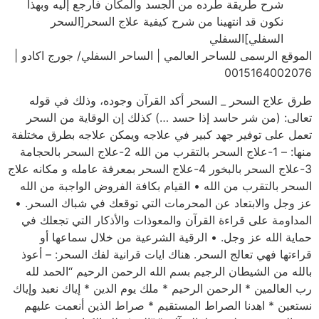
شرح طريقة طرده من الجسد والمكان فارجع إليه وبهذا
نكون قد انتهينا من شرح كيفية علاج السحر[السحر
السفلي]السفلي
الموقع الرسمى للساحر العالمي | الساحر السفلي/ جورج اكادو |
0015164002076
طرق علاج السحر _ السحر أكد القرآن وجوده، وذلك في قوله
تعالى: (من شر حاسد إذا حسد …) كذلك إن الوقاية من السحر
تعمل على توفير جهد كبير في علاجه ويمكن علاجه بطرق مختلفة
منها: – 1-علاج السحر بالتقرب من الله 2-علاج السحر بالحجامة
3-علاج السحر بالبخور 4-علاج السحر بمعرفة عامله و مكانه علاج
السحر بالتقرب من الله • القيام بكافة الفروض الواجبة من الله
عز وجل والابتعاد عن المحرمات التي توقعك في شباك السحر. •
المداومة على قراءة القرآن والمعوذات والأذكار التي تجعلك في
حماية الله عز وجل. • الرقية الشرعية من خلال سماعها أو
قراءتها فهي تعالج السحر. هناك ايات قرانية لفك السحر: – أعوذ
بالله من الشيطان الرجيم بسم الله الرحمن الرحيم “الحمد لله
رب العالمين * الرحمن الرحيم * ملك يوم الدين * إياك نعبد وإياك
نستعين * اهدنا الصراط المستقيم * صراط الذين أنعمت عليهم