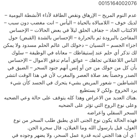
0015164002076
عدم النوم المريح – الإرهاق ونقص الطاقة لأداء الأنشطة اليومية –
لديك خوف – اللامبالاه بالحياة – اليأس – انت مغضب دون سبب –
الاكتئاب الحاد – جفاف الحلق ليلآ في بعض الحالات – الإحساس
المفاجئ بالبرودة ثم بالحرارة – الإحساس بالشدة (القبض) حول
اجزاء الجسم – النسيان – دخولك الى عالم الحلم مسدود ولا يمكن
لك تذكر أي حلم عند إستيقاظك – معاناه في الوظيفة – سلوك
الناس اللاعقلاني تجاهك – عوائق أمام تدفق الاموال – الإحساس
بأن كل من حولك من جن أو إنس أنهم جنود السحر – الضيق في
الصدر وخصتاً بعد صلاة العصر والمغرب لأن في هذا الوقت انتشر
الشياطين – شعور المريض بشيء يتحرك في الجسد كأن شيء
يرد الخروج .ولكن لا يستطيع
.هناك العديد من الاعراض وهذا كله يتوقف على حالة وعي الضحيه
وعلى نوع الروح التي تؤثر على الضحيه
السحر السفلي واعراضه
فهذه الحالة يكون نوع الجنى الذي يطبق طلب السحر من نوع
الغول، قيل يارسول الله وما الغيلان، قال سحرة الجن.
ٱي أن هذا الجني لديه قدرة عمل السحر، ولا يضهر وجوده في