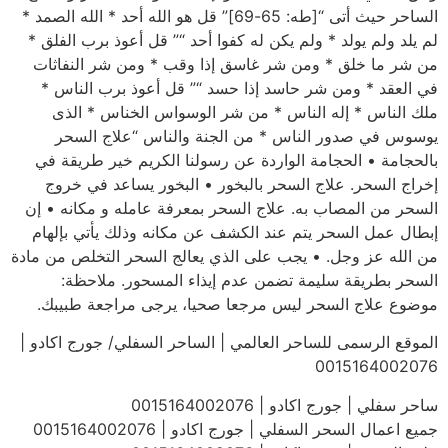
الساحر حيث أتى “[طه: 65-69]” قل هو الله أحد * الله الصمد *
لم يلد ولم يولد * ولم يكن له كفوا أحد “” قل أعوذ برب الفلق *
من شر ما خلق * ومن شر غاسق إذا وقب * ومن شر النفاثات
في العقد * ومن شر حاسد إذا حسد “” قل أعوذ برب الناس *
ملك الناس * إله الناس * من شر الوسواس الخناس * الذى
يوسوس في صدور الناس * من الجنة والناس “علاج السحر
بالحجامة • الحجامة الواردة عن رسولنا الكريم خير طريقة في
إخراج السحر. علاج السحر بالبخور • البخور يساعد في خروج
السحر من المصاب به. علاج السحر بمعرفة عامله و مكانه • إن
إبطال عمل السحر يتم عند الكشف عن مكانه وذلك يأتي بإلهام
من الله عز وجل. • يجب على الذي يعالج السحر التخلص من مادة
السحر بطريقة سليمة تضمن عدم إيذاء المسحور. ملاحظة:
موضوع علاج السحر ليس مرجعا صحيا، يرجى مراجعة طبيبك.
الموقع الرسمى للساحر العالمي | الساحر السفلي/ جورج اكادو |
0015164002076
ساحر سفلي | جورج اكادو | 0015164002076
جميع اعمال السحر السفلي | جورج اكادو | 0015164002076