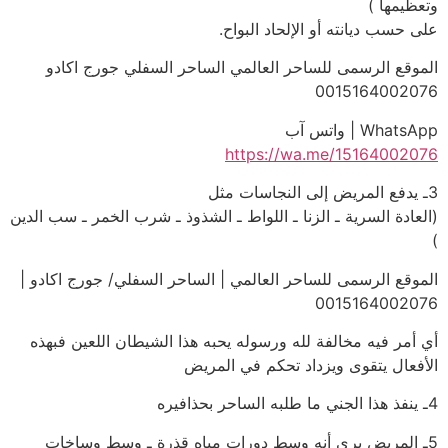
وتعظيمها )
على حسب ديانته أو الإلحاد البواح.
الموقع الرسمى للساحر العالمي الساحر السفلي جورج اكادو
0015164002076
WhatsApp | واتس آب
https://wa.me/15164002076
3ـ يدفع المريض إلى النجاسات مثل
(العادة السرية ـ الزنا ـ اللواط ـ الشذوذ ـ شرب الخمر ـ سب الدين
)
الموقع الرسمى للساحر العالمي | الساحر السفلي/ جورج اكادو |
0015164002076
أي أمر فيه مخالفة لله ورسوله يحبه هذا الشيطان اللعين فبهذه
الأفعال يتقوى ويزداد تحكم في المريض
4ـ ينفذ هذا الجني ما طلبه الساحر بحذافيره
5ـ المريض يرى أنه وسط دورات مياه قذرة ـ وسط وساخات