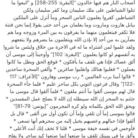
أصحاب النار هم فيها خالدون “[البقرة: 255-258] و “اتبعوا ما
تتلوا الشياطين على ملك سليمان وما كفر سليمان ولكن
الشياطين كفروا يعلمون الناس السحر ومآ أنزل على الملكين
ببابل هاروت وماروت وما يعلمان من أحد حتى يقولا إنما نحن فتنة
فلا تكفر فيتعلمون منهما ما يفرقون به بين المرء وزوجه وما هم
بضآرين به من أحد إلا بإذن الله ويتعلمون ما يضرهم ولا ينفعهم
ولقد علموا لمن اشتراه ما له في الاخرة من خلاق ولبئس ما شروا
به أنفسهم لو كانوا يعلمون “[البقرة: 102]” وأوحينآ إلى موسى أن
ألق عصاك فإذا هي تلقف ما يأفكون * فوقع الحق وبطل ما كانوا
يعملون * فغلبوا هنالك وانقلبوا صاغرين * وألقي السحرة ساجدين
* قالوا آمنا برب العالمين * رب موسى وهارون “[الأعراف: 117
-122]” وقال فرعون ائتوني بكل ساحر عليم * فلما جآء السحرة
قال لهم موسى ألقوا مآ أنتم ملقون * فلمآ ألقوا قال موسى ما
جئتم به السحر إن الله سيبطله إن الله لا يصلح عمل المفسدين *
ويحق الله الحق بكلماته ولو كره المجرمون “[يونس: 79-81]”
قالوا يموسى إمآ أن تلقي وإمآ أن نكون أول من ألقى * قال بل
ألقوا فإذا حبالهم وعصيهم يخيل إليه من سحرهم أنها تسعى *
فأوجس في نفسه خيفة موسى * قلنا لا تخف إنك أنت الأعلى *
وألق ما في يمينك تلقف ما صنعوا إنما صنعوا كيد ساحر ولا يفلح