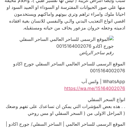
سبب وايضا امراض غريبة ( ليس لها تفسير طبي )، واحلام مخيفة
منها علي صور الحيوانات المفترسة او السوداء او العبيد السود او
احيانا ملوك وامراء تراهم وتري بيوتهم واماكنهم ويستخدمون
اقصي انواع التعذيب البدني والـي والنفسي للانسان بغية افقاده
ادميته وجعله حروان مزعور يخاف من حياته ومستقبله.
رقم ساحر الرياض
الموقع الرسمى للساحر العالمي الساحر السفلي جورج اكادو
0015164002076
WhatsApp | واتس آب
https://wa.me/15164002076
انواع السحر السفلي
. . هذه بعض المؤشرات التي يمكن ان تساعدك على تفهم وضعك
( المراحل الاولى من ( السحر السفلي او مس روحي
الموقع الرسمى للساحر العالمي | الساحر السفلي/ جورج اكادو |