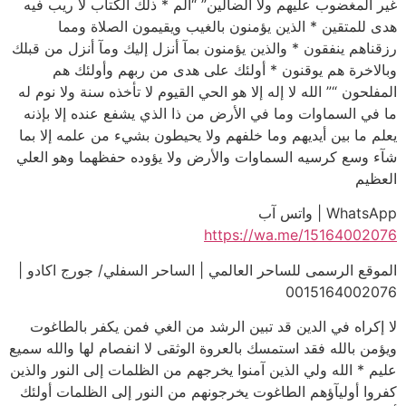
غير المغضوب عليهم ولا الضآلين” “الم * ذلك الكتاب لا ريب فيه
هدى للمتقين * الذين يؤمنون بالغيب ويقيمون الصلاة ومما
رزقناهم ينفقون * والذين يؤمنون بمآ أنزل إليك ومآ أنزل من قبلك
وبالاخرة هم يوقنون * أولئك على هدى من ربهم وأولئك هم
المفلحون “” الله لا إله إلا هو الحي القيوم لا تأخذه سنة ولا نوم له
ما في السماوات وما في الأرض من ذا الذي يشفع عنده إلا بإذنه
يعلم ما بين أيديهم وما خلفهم ولا يحيطون بشيء من علمه إلا بما
شآء وسع كرسيه السماوات والأرض ولا يؤوده حفظهما وهو العلي
العظيم
WhatsApp | واتس آب
https://wa.me/15164002076
الموقع الرسمى للساحر العالمي | الساحر السفلي/ جورج اكادو |
0015164002076
لا إكراه في الدين قد تبين الرشد من الغي فمن يكفر بالطاغوت
ويؤمن بالله فقد استمسك بالعروة الوثقى لا انفصام لها والله سميع
عليم * الله ولي الذين آمنوا يخرجهم من الظلمات إلى النور والذين
كفروا أوليآؤهم الطاغوت يخرجونهم من النور إلى الظلمات أولئك