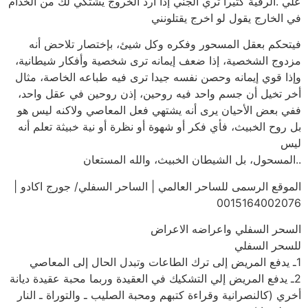
علي .الرقية كثيراً تري الجني إذا أرد الخروج يشتكي لك من الخدام
في الخارج يقول لو اخرج يقتلونني
فيتحكم بعقل المسحور وفكره وكل شيئ، بإختصار تلاحض أنه
مزدوج الشخصية، إذا ضعف إيمانه ترى شخصية وأفكار شيطانية،
وإذا قوي إيمانه وحصن نفسه جيدا ترى فيه طباعه الخاصة، مثال
أخر تخيل أن جسم واحد فيه روحين، إذن روحين في عقل واحد،
ففي بعض الأحيان يرى أنه يشتهي فعل المعاصي ولاكنه ليس هو
بل روح الخبيث، فأي فكر أو شهوة أو نظرة أو نية خبيثة تعلم أنه
ليس
..المسحول، بل الشيطان الخبيث، والله المستعان
الموقع الرسمى للساحر العالمي | الساحر السفلي/ جورج اكادو |
0015164002076
السحر السفلي واعراضه الاعراض
للسحر السفلي
1ـ يدفع المريض إلى ترك الطاعات وتبدل الحال إلى المعاصي
2ـ يدفع المريض إلي التشكيك في العقيدة وربما محبة عقيدة ديانة
أخري (كالنصرانية وقراءة كتبهم ومحبة الصليب ـ والتوراة ـ النار