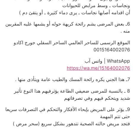
ونجاسات ـ وسط مرابض للحيوانات
أن اقدامه أصابها نجاسات ـ يرى دماء كثيرة ـ أو يتقئ دم )
6ـ بعض المرضى يشم رائحة كريهة حوله أو يشمها عليه المقربين
منه .
الموقع الرسمى للساحر العالمي الساحر السفلي جورج اكادو
0015164002076
WhatsApp | واتس آب
https://wa.me/15164002076
7ـ هذا الجني يكره رائحة المسك والطيب عامة ويتأذى منها .
8 ـ بالنسبة للمرضى ضعيفي الطاعة يؤثرفيهم هذا النوع تأثير
شديد ويتحكم فيهم وفي تصرفاتهم
9ـ يؤثر على المريض بإيحاء الأفكار والتحكم في التصرفات سريعا
حتى تتم المهمة
فتجد مريض حالته الصحية تتدهور بشكل سريع (سحر مرض )