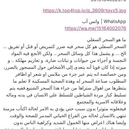
https://k.top4top.io/p_3609rtqyz5.jpg
WhatsApp | واتس آب
https://wa.me/15164002076
ما هو السحر السفلي
السحر السفلي هو كل سحر فيه ضرر كتمريض أو قتل أو تفريق …
الخ … و يشمل هذا كل وسائل السحر .. ولكن الأنجع فيه المواد
النجسة و أجزاء من حيوانات و نباتات ضارة، و تعازيم مهلكة .. و
ميزته إذا كان قويا أنه يتعدى إلى الأشخاص حول المسحور بالضرر،
ومن خصائصه انه يتم عبر جزء من ملابس او شعر او اظافر
المطلوب صناعة السحر له وهذة الضحية المسكينة لا تعلم ما
ينتظرها من اهوال ستراها من جراء هذا آلسحر الشنيع.ففيه يتم
تسليط كبار مردة الشياطين للتسلط علي الانسان في بدنه وماله
وعلاقاته الاسرية والمجتمع
فيجعلونه متوترا بدون سبب حتي يؤدي به الامر لحالة اكتأب مزمنة
تنتهي بالانسان لحالة من الفراغ الحياتي المدمر للصحة والوقت
وايضا هناك اعراض منها الخمول الشديد وكراهية الناس بدون