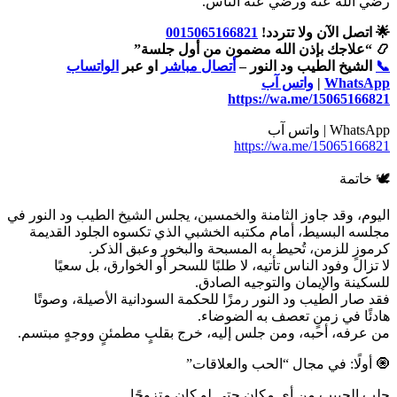
رضي الله عنه ورضي عنه الناس.”
🌟 اتصل الآن ولا تتردد!
0015065166821
📿 “علاجك بإذن الله مضمون من أول جلسة”
📞
الشيخ الطيب ود النور –
أتصال مباشر
او عبر
الواتساب
WhatsApp
|
واتس آب
https://wa.me/15065166821
WhatsApp | واتس آب
https://wa.me/15065166821
🕊️ خاتمة
اليوم، وقد جاوز الثامنة والخمسين، يجلس الشيخ الطيب ود النور في
مجلسه البسيط، أمام مكتبه الخشبي الذي تكسوه الجلود القديمة
كرموزٍ للزمن، تُحيط به المسبحة والبخور وعبق الذكر.
لا تزال وفود الناس تأتيه، لا طلبًا للسحر أو الخوارق، بل سعيًا
للسكينة والإيمان والتوجيه الصادق.
فقد صار الطيب ود النور رمزًا للحكمة السودانية الأصيلة، وصوتًا
هادئًا في زمنٍ تعصف به الضوضاء.
من عرفه، أحبه، ومن جلس إليه، خرج بقلبٍ مطمئنٍ ووجهٍ مبتسم.
🧿 أولًا: في مجال “الحب والعلاقات”
جلب الحبيب من أي مكان حتى لو كان متزوجًا.