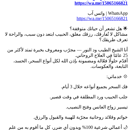
https://wa.me/15065166821
WhatsApp | واتس آب
https://wa.me/15065166821
🌟 هل تشعر أن حياتك متوقفة؟
مشاكل لا تُفارقك، رزقك مغلق، الحبيب ابتعد دون سبب، والراحة لا
تعرف طريقك؟
أنا الشيخ الطيب ود النور — مجرّب ومعروف بخبرة تمتد لأكثر من
25 عامًا في العلاج الروحاني.
أقدّم حلولًا فعّالة ومضمونة بإذن الله لكل أنواع السحر، الحسد،
التابعة، والعكوسات.
💠 خدماتي:
فك السحر بجميع أنواعه خلال 3 أيام.
جلب الحبيب ورد المطلقة في وقت قصير.
تيسير زواج العانس وفتح النصيب.
خواتم وقلائد روحانية مجرّبة للهيبة والقبول والرزق.
🌙 أعمالي شرعية 100% وبدون أي ضرر، كل ما أقوم به من علم