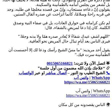
بل تُشعر من يجلس أمامه بالطمأنينة والسكينة.
يقولون إنّ دعاءه مستجاب، وإنّ من قصده مخلصًا في طلبه، وجد
في قربه راحةً وسلامًا، كأنما انزاحت عن صدره أثقال السنين.
لم تكن كراماته في خوارق العادات، بل في صفاء النية وصدق
الكلمة. كان إذا دعا لمريضٍ بالشفاء، قال:
“اللهم اشفِ عبدك شفاءً لا يُغادر صدره همًا ولا بدنه وجعًا.”
فيرى الناس بعد أيامٍ تبدّل حال المريض نحو العافية.
يقول أحد مريديه: “ما مسّ الشيخ رأسك ودعا لك إلا أحسست أن
الطمأنينة سرت فيك.”
🌟 اتصل الآن ولا تتردد!
0015065166821
📿 “علاجك بإذن الله مضمون من أول جلسة”
📞
الشيخ الطيب ود النور –
أتصال مباشر
او عبر
الواتساب
WhatsApp
|
واتس آب
https://wa.me/15065166821
WhatsApp | واتس آب
https://wa.me/15065166821
🌍 الناس يقصدونه من كل مكان