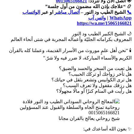
🌟 اتصل الآن ولا تتردد!
0015065166821
📿 “علاجك بإذن الله مضمون من أول جلسة”
📞
الشيخ الطيب ود النور –
أتصال مباشر
او عبر
الواتساب
WhatsApp
|
واتس آب
https://wa.me/15065166821
🌙 الشيخ الكبير الطيب ود النور
المعروف بكراماته الجليّة وأعماله المجربة في شتى أنحاء العالم
🕯️ “نحن أهل علمٍ موروث من الأسرار القديمة، وعملنا كله بالقرآن
الكريم والأسماء المباركة، لا ضرر فيه ولا شرّ.”
هل تعبت من السحر والحسد والضيق؟
هل تأخر زواجك أو تركك الحبيب؟
هل ترى الكوابيس وتشعر بثقل في حياتك؟
هل رزقك مقفول ولا تعرف السبب؟
هل رأيت في المنام كنزًا أو مالًا مجهولًا؟
شيخ روحاني يعالج بالقران مجانا
✨ بعون الله أساعدك في: