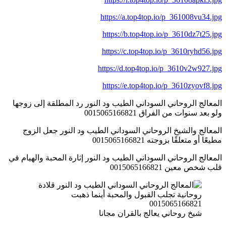
https://a.top4top.io/p_361008vu34.jpg
https://b.top4top.io/p_3610dz7t25.jpg
https://c.top4top.io/p_3610ryhd56.jpg
https://d.top4top.io/p_3610v2w927.jpg
https://e.top4top.io/p_3610zyovf8.jpg
المعالج الروحاني السوداني الطيب ود النور رد المطلقة إلى زوجها
ولو بعد سنوات من الفراق 0015065166821
المعالج والشيخ الروحاني السوداني الطيب ود النور جعل الزوج
مطيعًا أو متعلقًا بزوجته 0015065166821
المعالج الروحاني السوداني الطيب ود النور إثارة المحبة والهيام في
قلب شخص معين 0015065166821
شيخ روحاني يعالج بالقران مجانا