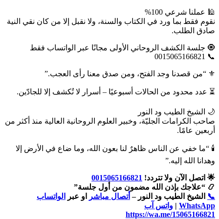
🕌 عملنا شرعي 100%
نقوم فقط بما ورد في الكتاب والسنة، ولا نقبل إلا من كان نقي النية
صادق الطلب.
🧿 جلسة الكشف الروحاني الأولى مجانًا عبر الواتساب فقط
📞 0015065166821
⚜️ “من قصدنا وجد الفتح، ومن صدق معنا رأى العجب.”
⏳ عدد محدود من الحالات أسبوعيًا – أسرار لا تُكشف إلا للجادّين.
🌙 الشيخ الطيب ود النور
صاحب الكرامات الجليّة، وخبير العلوم الروحانية العالية منذ أكثر من
أربعين عامًا.
🕯️ “ما خفي عن الناس ظاهرٌ لنا بعون الله، وما ضاع في الأرض إلا
وهدانا الله إليه.”
🌟 اتصل الآن ولا تتردد!
0015065166821
📿 “علاجك بإذن الله مضمون من أول جلسة”
📞
الشيخ الطيب ود النور –
أتصال مباشر
او عبر
الواتساب
WhatsApp
|
واتس آب
https://wa.me/15065166821