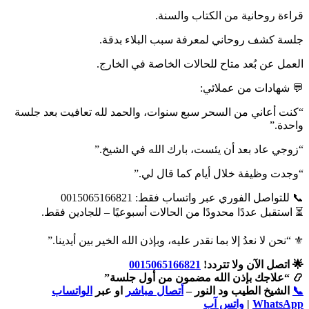
قراءة روحانية من الكتاب والسنة.
جلسة كشف روحاني لمعرفة سبب البلاء بدقة.
العمل عن بُعد متاح للحالات الخاصة في الخارج.
💬 شهادات من عملائي:
“كنت أعاني من السحر سبع سنوات، والحمد لله تعافيت بعد جلسة
واحدة.”
“زوجي عاد بعد أن يئست، بارك الله في الشيخ.”
“وجدت وظيفة خلال أيام كما قال لي.”
📞 للتواصل الفوري عبر واتساب فقط: 0015065166821
⏳ استقبل عددًا محدودًا من الحالات أسبوعيًا – للجادين فقط.
⚜️ “نحن لا نعدُ إلا بما نقدر عليه، وبإذن الله الخير بين أيدينا.”
🌟 اتصل الآن ولا تتردد!
0015065166821
📿 “علاجك بإذن الله مضمون من أول جلسة”
📞
الشيخ الطيب ود النور –
أتصال مباشر
او عبر
الواتساب
WhatsApp
|
واتس آب