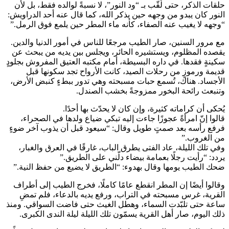
حلقات الذكر، حتى لُقّب بـ “ود النور”، لا نسبةً لوالده فقط، بل لأن
النور كان يبدو من وجهه حين يذكر الله، كما قال عنه أحد الدراويش:
“وجهه لا يغيب عنه الصفاء، كأنه ماء المطر حين يلمع فوق الرمل.”
مع مرور السنين، صار الطيب مرجعًا للناس في أمور الدنيا والدين.
يقصده المظلوم، ويستشيره الحائر، ويجلس بين يديه من يبحث عن
سكينةٍ فقدها. في داره البسيطة، أمام مكتبه العتيق المفروش بجلودٍ
قديمة ورموزٍ من رحلات الصيد، كانت الأرواح تجد سكونها قبل
الأجساد. هناك، تُسمع حبات مسبحته وهي تدور ببطءٍ كنبض الأرض،
وتنبعث رائحة البخور ممزوجةً بخشب الصندل.
يُحكى أن كراماته كثيرة، وإن كان لا يحدّث بها أحدًا.
قالوا إنّ امرأةً عجوزًا جاءت إليه تبكي ضياع ولدها في الصحراء،
فرفع رأسه بعد صمتٍ طويل وقال: “سيعود قبل أن يذوب آخر ضوءٍ
من الغروب.”
وفي تلك الليلة، عاد الفتى يطرق الباب، غارقًا في العرق والغبار،
يردد: “رأيت رجلًا بعمامة بيضاء دلّني على الطريق.”
ضحك الطيب يومها وقال بهدوء: “الطريق لا يضيع من حفظ النية.”
وقالوا أيضًا إن المطر انقطع عامًا كاملًا، فخرج الطيب إلى أطراف
القرية، غرس مسبحته في التراب، ورفع يديه بالدعاء، فلم تمضِ
ساعة حتى تلبّدت السماء، وهطل الغيث حتى فاضت السواقي. ومنذ
ذلك اليوم، صار أهل القرية يسمّون تلك الليلة ليلة الندى الكبرى.