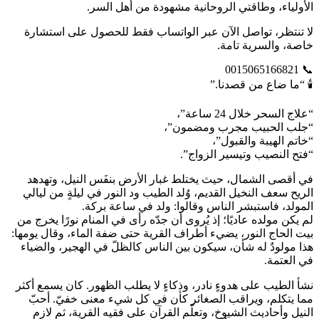
الأولياء، وطاقتي الروحانية مشهودة من أهل السر.
لا تنتظر، تواصل الآن عبر الواتساب فقط للحصول على استشارة
خاصة، والسرية تامة.
📞 0015065166821
🕯️ “ما ضاع من قصدنا.”
“علاج السحر خلال 24 ساعة”،
“جلب الحبيب مجرب ومضمون”،
“خاتم الهيبة والقبول”،
“فتح النصيب وتيسير الزواج”.
في أقصى الشمال، حيث يختلط غبار الأرض بنفَس النيل، وتهدهد
الريح سعف النخيل القديم، وُلد الطيب ود النور في ليلةٍ من ليالي
المولد، فاستبشر الناس وقالوا: ولد في ساعة بركة.
لم يكن مولده عاديًا؛ إذ يُروى أن جدّه رأى في المنام نورًا يخرج من
بيت الحاج النور، يضيء أطراف القرية حتى ضفة الماء، وقال يومها:
هذا مولودٌ له شأن، سيكون بين الناس كالظلّ في الهجير، والضياء
في العتمة.
نشأ الطيب على هدوءٍ نادر، وذكاءٍ لا يطلب الظهور. كان يسمع أكثر
مما يتكلم، ويراقب الصغائر كأن في كل شيء معنى خفيّ. أحبّ
النيل وأحاديث الشيوخ، وتعلّم القرآن على فقيه القرية، ثم لازم