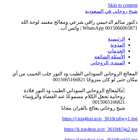
Skip to content
شيخ روحاني في السعودية
دكتور سالم الدحيمي راقي شرعي ومعالج معتمد لوجة الله
0015066065871 WhatsApp | واتس آب .
الرئيسية
المدونة
الخدمات
الأسئلة الشائعة
المنتدى الروحاني
المعالج الروحاني السوداني الطيب ود النور جلب الحبيب من أي
مكان حتى لو كان متزوجًا 0015065166821
شيخ روحاني يعالج بالقران مجانا
https://j.top4top.io/p_3610cu6wy1.jpg
https://k.top4top.io/p_3610rk5jq2.jpg
https://l.top4top.io/p_36108apkl3.jpg