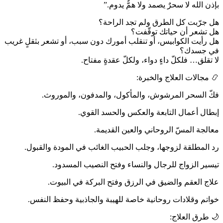
بإذن الله لا سحرٌ يصمد ولا همٌّ يدوم.”
هل جرّبت كل الطرق ولم تجد الراحة؟
هل تشعر أن حياتك توقّفت؟
هل رأيت الكوابيس، أو تنقلب أمورك دون سبب، أو تشعر بثقلٍ غريب
في جسدك؟
لا تقلق… فلكلّ داءٍ دواء، ولكلّ عقدةٍ مفتاح.
📿 مجالات العلاج والخبرة:
فكّ السحر المرشوش، والمأكول، والمدفون، والموروث.
إبطال أعمال التابعة والعكس والحسد القوي.
معالجة المسّ الروحاني والعين القديمة.
رد المطلقة لزوجها، وجلب الحبيب الغائب في المودة والقبول.
تيسير الزواج للرجال والنساء وفتح النصيب المسدود.
علاج العقم والضيق في الرزق وفتح البركة في البيوت.
خواتم وقلادات روحانية خاصة للهيبة والجاذبية وحفظ النفس.
🌙 طرق العلاج: