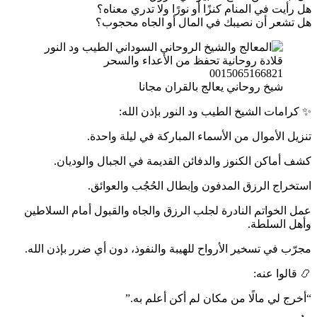
هل رأيت في المنام كنزًا أو نورًا ولا تدري معناه؟
هل تشعر أن نصيبك في المال أو الجاه محجوب؟
شيخ روحاني يعالج بالقران مجانا
✨ كرامات الشيخ الطيب ود النور بإذن الله:
تنزيل الأموال من الأسماء المباركة في ليلة واحدة.
كشف أماكن الكنوز والدفائن القديمة في الجبال والوديان.
استخراج الرزق المدفون وإبطال الحُجُب والعوائق.
عمل الخواتم النادرة لجلب الرزق والجاه والقبول أمام السلاطين
وأهل السلطة.
مجرّب في تسخير الأرواح للهيبة والنفوذ، دون أي ضرر بإذن الله.
📿 قالوا عنه:
“أخرج لي مالًا من مكان لم أكن أعلم به.”