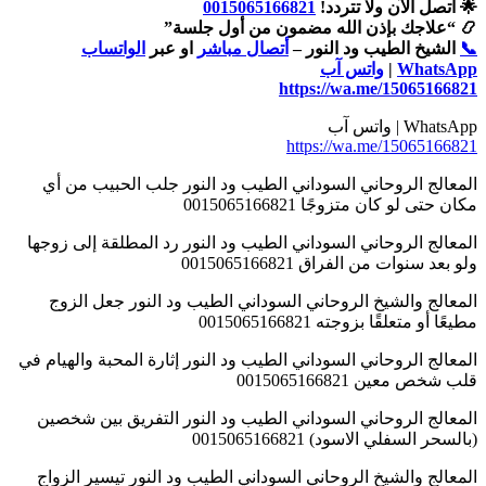
🌟 اتصل الآن ولا تتردد!
0015065166821
📿 “علاجك بإذن الله مضمون من أول جلسة”
📞
الشيخ الطيب ود النور –
أتصال مباشر
او عبر
الواتساب
WhatsApp
|
واتس آب
https://wa.me/15065166821
WhatsApp | واتس آب
https://wa.me/15065166821
المعالج الروحاني السوداني الطيب ود النور جلب الحبيب من أي
مكان حتى لو كان متزوجًا 0015065166821
المعالج الروحاني السوداني الطيب ود النور رد المطلقة إلى زوجها
ولو بعد سنوات من الفراق 0015065166821
المعالج والشيخ الروحاني السوداني الطيب ود النور جعل الزوج
مطيعًا أو متعلقًا بزوجته 0015065166821
المعالج الروحاني السوداني الطيب ود النور إثارة المحبة والهيام في
قلب شخص معين 0015065166821
المعالج الروحاني السوداني الطيب ود النور التفريق بين شخصين
(بالسحر السفلي الاسود) 0015065166821
المعالج والشيخ الروحاني السوداني الطيب ود النور تيسير الزواج