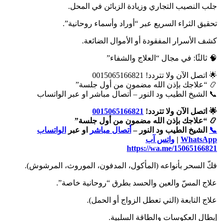
جلب النصيب التجاري وزيادة الزبائن في المحل.
تحقيق الثراء السريع عبر “أوراد وأسماء روحانية”.
كشف الأسرار المفقودة أو الأموال الضائعة.
🧠 ثالثًا: في مجال “العلاج والشفاء”
🌟 اتصل الآن ولا تتردد! 0015065166821
📿 “علاجك بإذن الله مضمون من أول جلسة”
📞 الشيخ الطيب ود النور – أتصال مباشر او عبر الواتساب
🌟 اتصل الآن ولا تتردد!
0015065166821
📿 “علاجك بإذن الله مضمون من أول جلسة”
📞
الشيخ الطيب ود النور –
أتصال مباشر
او عبر
الواتساب
WhatsApp
|
واتس آب
https://wa.me/15065166821
فكّ السحر بأنواعه (المأكول، المدفون، الموروث، المرشوش).
علاج المسّ والعين والحسد بطرق “روحانية خاصة”.
علاج التابعة (التي تعطل الزواج أو الحمل).
إبطال العكوسات والطاقة السلبية.