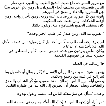
مع مرور السنوات، ذاع صيت الشيخ الطيب ود النور، حتى صار
الناس يقصدونه من مختلف أنحاء السودان، بل ومن بلادٍ أخرى، بحثًا
عن المشورة والدعاء والنصح في أمورهم.
يأتونه من كل صوبٍ: من ضاقت عليه رزقه، ومن تأخر زواجه، ومن
أرّقته الخلافات، ومن ضلّت عنه السكينة.
كان يستقبل الجميع بابتسامةٍ دافئة، ويقول دائمًا:
“القلوب بيد الله، ومن صدق في طلب الخير وجده.”
لم يُعرف عنه أنه طلب مالًا من أحد، بل كان يقول: “من قصدك لأجل
الله، فلا تأخذ منه إلا الدعاء.”
وكان الناس يعودون من عنده خفيفي القلب، كأنهم استعادوا في
حضرته شيئًا من نفوسهم القديمة.
💫 رسالته في الحياة
يؤمن الشيخ الطيب ود النور أن الإنسان لا يُكرم بمالٍ أو جاه، بل بما
يُنير الله في قلبه من رحمةٍ وحكمة.
يقضي أيامه بين الناس، يُصالح المتخاصمين، ويُذكّر الشباب بالصدق
والعفاف، ويعلّم الصغار أن الطريق إلى الله يبدأ من طهارة القلب.
وعندما يُسأل عن سرّ محبّة الناس له، يبتسم ويقول بهدوء:
“من أراد أن يُحبه الناس، فليُحبّ الله أولًا، ومن رضي بقسمة الله،