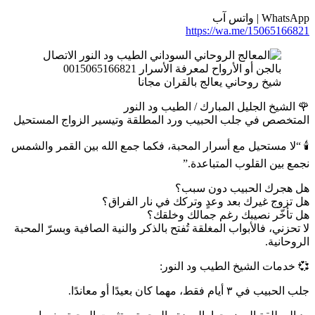
WhatsApp | واتس آب
https://wa.me/15065166821
شيخ روحاني يعالج بالقران مجانا
🌹 الشيخ الجليل المبارك / الطيب ود النور
المتخصص في جلب الحبيب ورد المطلقة وتيسير الزواج المستحيل
🕯️ “لا مستحيل مع أسرار المحبة، فكما جمع الله بين القمر والشمس
نجمع بين القلوب المتباعدة.”
هل هجرك الحبيب دون سبب؟
هل تزوج غيرك بعد وعدٍ وتركك في نار الفراق؟
هل تأخّر نصيبك رغم جمالك وخلقك؟
لا تحزني، فالأبواب المغلقة تُفتح بالذكر والنية الصافية وبسرّ المحبة
الروحانية.
💞 خدمات الشيخ الطيب ود النور:
جلب الحبيب في ٣ أيام فقط، مهما كان بعيدًا أو معاندًا.