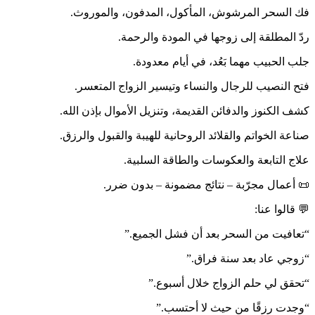
فك السحر المرشوش، المأكول، المدفون، والموروث.
ردّ المطلقة إلى زوجها في المودة والرحمة.
جلب الحبيب مهما بَعُد، في أيام معدودة.
فتح النصيب للرجال والنساء وتيسير الزواج المتعسر.
كشف الكنوز والدفائن القديمة، وتنزيل الأموال بإذن الله.
صناعة الخواتم والقلائد الروحانية للهيبة والقبول والرزق.
علاج التابعة والعكوسات والطاقة السلبية.
📜 أعمال مجرّبة – نتائج مضمونة – بدون ضرر.
💬 قالوا عنا:
“تعافيت من السحر بعد أن فشل الجميع.”
“زوجي عاد بعد سنة فراق.”
“تحقق لي حلم الزواج خلال أسبوع.”
“وجدت رزقًا من حيث لا أحتسب.”