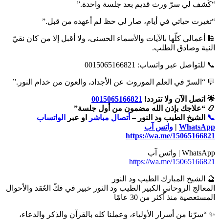
“كُشف لي سرّ ورث قديم بعد جلسة واحدة.”
“تغيرت حياتي في أيام، صار لي حظ لم أعهده من قبل.”
🕌 أعمالي كلّها بالآيات والأسماء الحسنى، ولا أقبل إلا من كان نقيّ
النية وصادق الطلب.
📞 للتواصل عبر واتساب: 0015065166821
💬 “السرّ في العلم الموروث عن الأجداد، والعون من خدام النور.”
🌟 اتصل الآن ولا تتردد!
0015065166821
📿 “علاجك بإذن الله مضمون من أول جلسة”
📞
الشيخ الطيب ود النور –
أتصال مباشر
او عبر
الواتساب
WhatsApp
|
واتس آب
https://wa.me/15065166821
WhatsApp | واتس آب
https://wa.me/15065166821
🔮 الشيخ المبارك الطيب ود النور
المعالج الروحاني الكبير الطيب ود النور خبير في فكّ العُقد والأحوال
المستعصية منذ أكثر من 30 عامًا
✨ “سرّنا من أسرار الأولياء، وعملنا كله بالقرآن والذكر والدعاء،