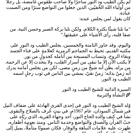
لم يكن الطيب ود النور ساحرًا ولا صاحب طقوسٍ غامضة، بل رجلًا
من أولياء الله الخُفيّين، الذين جعلوا من التواضع سترًا ومن الصمت
عبادة.
كان يقول لمن يجلس عنده:
“ما نلنا شيئًا بكثرة الكلام، ولكن نلنا بركة الصبر وحسن النية. من
صفا قلبه، رأى الأشياء على حقيقتها.”
واليوم، وقد جاوز الثامنة والخمسين، يجلس الطيب ود النور على
مكتبه القديم، تحيط به الجماجم الرمزية كعلامةٍ على فناء الجسد
وبقاء الروح، وتنساب المسبحة بين أنامله كجدولٍ من نور.
لا يكتب الآن إلا ما تبقى من أسرار القلب، ولا يتحدث إلا عن الرحمة.
من يراه، يظن أنه شيخٌ من زمنٍ مضى، لكن من يجلس أمامه يدرك
أنه زمنٌ بذاته؛ زمنٌ نقيّ، يمشي بين الناس في ثوب رجلٍ اسمه
الطيب ود النور.
السيرة الذاتية للشيخ الطيب ود النور
🌾 النشأة والتربية
وُلد الشيخ الطيب ود النور في إحدى القرى الهادئة على ضفاف النيل
في شمال السودان، عام 1967م، في بيتٍ عُرف بالصلاح والتقوى.
نشأ في كنف والده الحاج النور، أحد وجهاء القرية، الذي ربّاه على
حبّ القرآن والصدق والتواضع وخدمة الناس. ومنذ نعومة أظفاره،
ظهرت عليه علامات النباهة والوقار، فكان صموتًا متأملًا، يميل إلى