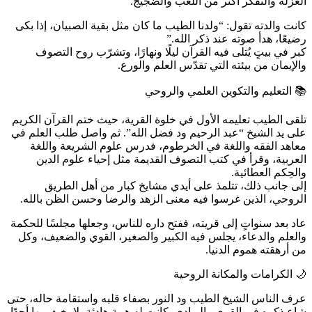
العزلة والتفكر أكثر من اللعب والضجيج.
كانت والدته تقول: “ولدنا الطيب ما كان مثل بقية الصبيان، إذا بكى
رضيعًا، هدأ صوته عند ذكر الله.”
كبر في بيتٍ يُتلى فيه القرآن ليلًا ونهارًا، وتشرّب روح التصوف
والإيمان من بيئته التي تقدّس العلم والورع.
📚 التعليم والتكوين العلمي والروحي
تلقى الطيب تعليمه الأول في خلوة القرية، حيث ختم القرآن الكريم
على يد الشيخ “عبد الرحيم ود فضل الله”. ثم واصل طلب العلم في
معاهد الفقه واللغة في الخرطوم، فدرس علوم الشريعة واللغة
العربية، وقرأ في كتب التصوف القديمة مثل إحياء علوم الدين
والحِكم العطائية.
إلى جانب ذلك، تتلمذ على أيدي مشايخ كبار من أهل الطريق
الروحي، الذين غرسوا فيه معنى الزهد والرضا وحسن الظن بالله.
عاد بعد سنواتٍ إلى قريته، ففتح داره للناس، وجعلها مجلسًا للحكمة
والعلم والدعاء، يجلس فيه الكبير والصغير، القوي والضعيف، وكل
من أرهقته هموم الدنيا.
🌙 الكرامات والمكانة الروحية
عرف الناس الشيخ الطيب ود النور بصفاء قلبه واستقامة حاله، حتى
شاع ذكره في القرى والبوادي. كانت له هيبة هادئة، لا يخيف بها أحدًا،