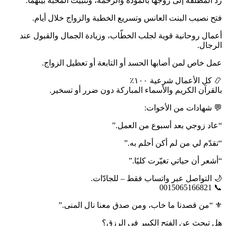
رد المطلقة إلى زوجها بالمودة والرحمة، وتثبيت المحبة بينهما.
فتح نصيب البنت العانس وتسريع الخطبة والزواج خلال أيام.
أعمال روحانية قوية لجلب الخطّاب، وزيادة الجمال والقبول عند
الرجال.
عمل خاص لمن أصابها الحسد أو التابعة أو تعطيل الزواج.
📿 كل الأعمال شرعية ١٠٠٪
بالقرآن الكريم والأسماء المباركة دون ضرر أو تسخير.
💬 شهادات من الأخوات:
“عاد زوجي بعد أسبوع من العمل.”
“تقدّم لي من لم أكن أحلم به.”
“أشعر أن حياتي تغيّرت كليًا.”
🌙 التواصل عبر واتساب فقط – للجادّات.
📞 0015065166821
⚜️ “من قصدنا ما خاب، ومن صدق معنا نال المنى.”
هل تبحث عن الفتح الكبير في الرزق؟