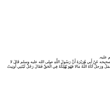
 عليه.
بِي هُرَيْرَةَ أَنَّ رَسُولَ اللَّهِ صلى الله عليه وسلم قَالَ لا
َعْمَلُ وَرَجلٌ آتَاهُ اللَّهُ مَالا فَهُوَ يُهْلِكُهُ فِي الْحَقِّ فَقَالَ رَجُلٌ لَيْتَنِي أُوتِيتُ