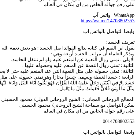
على رقم جواله الخاص من اي مكان في العالم
WhatsApp | واتس آب
https://wa.me/14708802353
وايضا التواصل بالواتس اب
تعريف الحسد :
يقول ابن القيم في كتابه بدائع الفوائد اصل الحسد : هو بغض نعمة الله 
ويذكر العلماء أن مراتب الحسد أربعة وهي :
الاولى : تمني زوال النعمة عن المنعم عليه ولو لم تنتقل للحاسد.
الثانية : تمني زوال النعمة عن المنعم عليه وحصوله عليها .
الثالثة : تمني حصوله على مثل النعمة التي عند المنعم عليه حتى لا يح
الرابعة : حسد الغبطة ويسمى حسداً مجازاً وهو تمني حصوله على مثل النعمة 
حَسَدَ إلا فِي اثْنَتَيْنِ رَجُلٌ عَلَّمَهُ اللَّهُ الْقُرْآنَ فَهُوَ يَتْلُوهُ آنَاءَ اللَّيْلِ وَآنَاءَ ا
مِثْلَ مَا أُوتِيَ فُلانٌ فَعَمِلْتُ مِثْلَ مَا يَعْمل .
المعالج الروحاني المجاني :: الشيخ الروحاني الدولي/ محمود الحسيني | 014708802353
يمكن التواصل مع سماحة الشيخ الروحاني/ محمود الحسيني
على رقم جواله الخاص من اي مكان في العالم
0014708802353
وايضا التواصل بالواتس اب