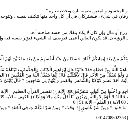
 المحسود والمعين تصيبه تارة وتخطيه تارة ” .
ترقان في شيء ، فيشتركان في أن كل واحد منها تتكيف نفسه ، وتتوجه نح
زرع أو مال وإن كان لا يكاد ينفك من حسد صاحبه أ.هـ.
على الرؤية بل قد يكون العائن أعمى فيوصف له الشيء فتؤثر نفسه فيه و
 بَعْدِ إِيمَانِكُمْ كُفَّارًا حَسَدًا مِنْ عِنْدِ أَنفُسِهِمْ مِنْ بَعْدِ مَا تَبَيَّنَ لَهُمْ الْحَقّ
ِنْ فَضْلِهِ فَقَدْ ءاتَيْنَا ءالَ إِبْرَاهِيمَ الْكِتَابَ وَالْحِكْمَةَ وءاتَيْنَاهُمْ مُلْكًا
َقَبَّلْ مِنْ الأخَرِ قَالَ لأَقْتُلَنَّكَ قَالَ إِنَّمَا يَتَقَبَّلُ اللَّهُ مِنْ الْمُتَّقِينَ ) ( المائ
حَدَ عَشَرَ كَوْكَبًا وَالشَّمْسَ وَالْقَمَرَ رَأَيْتُهُمْ لِى سَاجِدِينَ * قَالَ يَابُنَىَّ لا تَ
ِّقَةٍ 000 الآية ) ( تفسير القرآن العظيم – الآية 67 ) 0
 قُوَّةَ إِلا بِاللَّهِ إِنْ تُرَنِ أَنَا أَقَلَّ مِنْكَ مَالا وَوَلَدًا ) ( الكهف – الآية 39 ) 0
 0
لَقَ * وَمِنْ شَرِّ غَاسِقٍ إِذَا وَقَبَ * وَمِنْ شَرِّ النَّفَّاثَاتِ فِى الْعُقَدِ * وَمِ
0