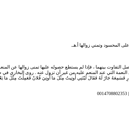
على المحسود وتمني زوالها أ.هـ.
صل التفاوت بينهما ، فإذا لم يستطع حصوله عليها تمنى زوالها عن المنعم
التي عند المنعم عليه من غير أن تزول عنه . روى البخاري في صحيحه عَنْ أَ
لنَّهَارِ فَسَمِعَهُ جَارٌ لَهُ فَقَالَ لَيْتَنِي أُوتِيتُ مِثْلَ مَا أُوتِيَ فُلانٌ فَعَمِلْتُ مِثْلَ مَا ي
0