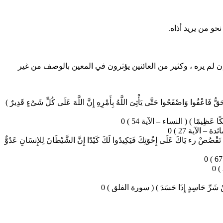
و من يريد أذاه.
إن لم يره ، وكثير من العائنين يؤثرون في المعين بالوصف من غير
ُ فَاعْفُوا وَاصْفَحُوا حَتَّى يَأْتِىَ اللَّهُ بِأَمْرِهِ إِنَّ اللَّهَ عَلَى كُلِّ شَىْءٍ قَدِيرٌ )
 عَظِيمًا ) ( النساء – الآية 54 ) 0
دة – الآية 27 ) 0
قْصُصْ رء يَاكَ عَلَى إِخْوَتِكَ فَيَكِيدُوا لَكَ كَيْدًا إِنَّ الشَّيْطَانَ لِلإِنسَانِ عَدُوٌّ
نْ شَرِّ حَاسِدٍ إِذَا حَسَدَ ) ( سورة الفلق ) 0