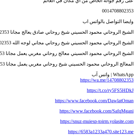
على رقم جواله الخاص من اي مكان في العالم
0014708802353
وايضا التواصل بالواتس اب
الشيخ الروحاني محمود الحسيني شيخ روحاني صادق يعالج مجانا 0014708802353
الشيخ الروحاني محمود الحسيني شيخ روحاني مجاني لوجه الله 0014708802353
الشيخ الروحاني محمود الحسيني معالج روحاني مغربي يعمل مجانا 0014708802353
المعالج الروحاني محمود الحسيني شيخ روحاني مغربي يعمل مجانا 0014708802353
WhatsApp | واتس آب
https://wa.me/14708802353
https://t.co/ry5FS5HDkJ
https://www.facebook.com/DawlatOman
https://www.facebook.com/SafqMgani
https://snuz-muiesp-toirm.yolasite.com
https://6583a1233a470.site123.me