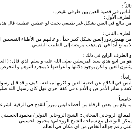
ثالثاً :
الناس في قضية العين بين طرفي نقيض :
الطرف الأول :
من يبالغ في العين بشكل غير طبيعي بحيث لو عطس عطسة قال هذه عي
الطرف الثاني :
من يهمش دور العين بشكل كبير جداً ، و غالبهم من الأطباء النفسيين 
لا يمانع أبداً في أن يذهب مريضه إلى الطبيب النفسي .
و الطرف الرابح في ذلك :
هو من اتبع هدي سيد المرسلين صلى الله عليه و سلم الذي قال : ( العي
يثبتون العين و لكن بوجود دلائلها و أعراضها لا بمجرد التوهم و التخرص 
رابعاً :
ليس في الكلام عن قضية العين و كثرتها مبالغة ، كيف و قد قال رسول ا
كفة و سائر الأمراض و الأدواء في كفة أخرى فهل كان رسول الله صلى ا
خامساً :
ما يقع من بعض الرقاة من أخطاء ليس مبرراً للقدح في الرقية الشرعية 
المعالج الروحاني المجاني :: الشيخ الروحاني الدولي/ محمود الحسيني | 014708802353
يمكن التواصل مع سماحة الشيخ الروحاني/ محمود الحسيني
على رقم جواله الخاص من اي مكان في العالم