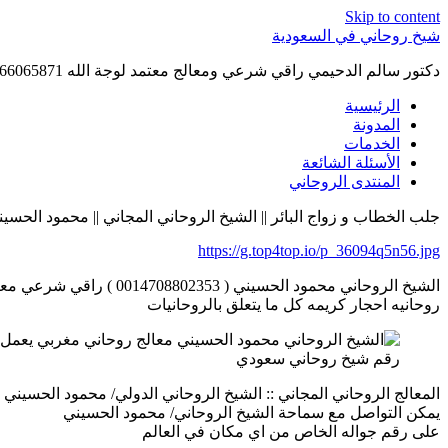
Skip to content
شيخ روحاني في السعودية
دكتور سالم الدحيمي راقي شرعي ومعالج معتمد لوجة الله 0015066065871 WhatsApp | واتس آب .
الرئيسية
المدونة
الخدمات
الأسئلة الشائعة
المنتدى الروحاني
جلب الخطاب و زواج البائر || الشيخ الروحاني المجاني || محمود الحسيني || 08802353
https://g.top4top.io/p_36094q5n56.jpg
الشيخ الروحاني محمود ا
روحانيه احجار كريمه كل ما يتعلق بالروحانيات
رقم شيخ روحاني سعودي
المعالج الروحاني المجاني :: الشيخ الروحاني الدولي/ محمود الحسيني | 014708802353
يمكن التواصل مع سماحة الشيخ الروحاني/ محمود الحسيني
على رقم جواله الخاص من اي مكان في العالم