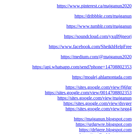
https://www.pinterest.ca/majganun2020
https://dribbble.com/majganun
https://www.tumblr.com/majganun
https://soundcloud.com/yxqll9jneorj
https://www.facebook.com/SheikhHelpFree
https://medium.com/@majganun2020
https://api.whatsapp.com/send?phone=14708802353
https://moalej.ahlamontada.com
https://sites.google.com/view/fj6fgr
https://sites.google.com/view/0014708802353
https://sites.google.com/view/majganun
https://sites.google.com/view/dsvger
https://sites.google.com/view/srgg4
https://majganun.blogspot.com
https://srdgrwre.blogspot.com
https://drfgere.blogspot.com