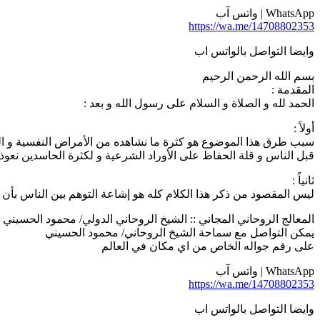
WhatsApp | واتس آب
https://wa.me/14708802353
وايضا التواصل بالواتس اب
بسم الله الرحمن الرحيم
المقدمة :
الحمد لله و الصلاة و السلام على رسول الله و بعد :
أولاً :
سبب طرق هذا الموضوع هو كثرة ما نشاهده من الأمراض النفسية و العضو
قبل الناس و قلة الحفاظ على الأوراد الشرعية و لكثرة الحاسدين نعوذ ب
ثانياً :
ليس المقصود من ذكر هذا الكلام كله هو إشاعة التوهم بين الناس بأن 
المعالج الروحاني المجاني :: الشيخ الروحاني الدولي/ محمود الحسيني | 014708802353
يمكن التواصل مع سماحة الشيخ الروحاني/ محمود الحسيني
على رقم جواله الخاص من اي مكان في العالم
WhatsApp | واتس آب
https://wa.me/14708802353
وايضا التواصل بالواتس اب