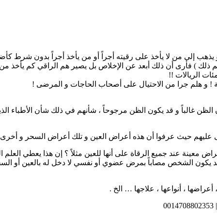
ذهب إلى من لا يأخذ على رقيته أجراً أو من يأخذ أجراً بدون شرط كأضع
ريم ذلك ) فأرى أن ذلك أبعد عن الإخلاص بل يصير هم الراقي كم يأخذ من ا
ات الريالات !!
ة ! و هلم جرا من الاحتيال على أصحاب الحاجات و المرضى !
ن الظن غالباً و قد يكون الظن مرجوحاً ، شأنهم في ذلك شأن الأطباء ا
ى عليهم حيث عرفوا أن هذه أعراض العين و تلك أعراض السحر و أخرى 
اض معينة عند جميع الرقاة على أنها للعين مثلاً ؟ إن هذا يعطي العلم ا
يكون الشخص مصاباً بمرض عضوي أو نفسي لا دخل له بالعين أو السح
أعراضها ، أنواعها ، علاجها … الخ .
0