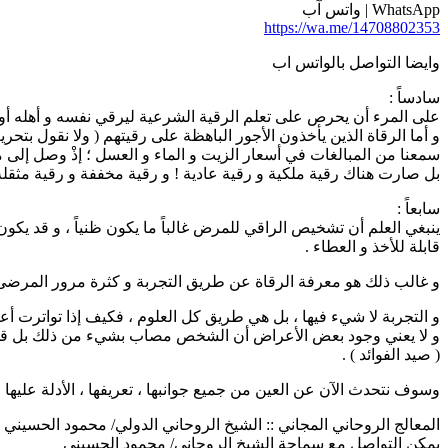
WhatsApp | واتس آب
https://wa.me/14708802353
وايضا التواصل بالواتس اب
سادساً :
على المرء أن يحرص على تعلم الرقية الشرعية ليرقي نفسه و أهله أو ي
و أما الرقاة الذين يأخذون الأجور الباهظة على رقيتهم ( ولا نقول بتح
سمعنا من المبالغات في أسعار الزيت و الماء و العسل ؛ إذْ وصل إلى مئ
بل صارت هناك رقية ملكية و رقية عادية ! و رقية مخففة و رقية مثقل
سابعاً :
ينبغي العلم أن تشخيص الراقي للمرض غالباً ما يكون ظنياً ، و قد يكو
قابلة للأخذ و العطاء .
و غالب ذلك هو معرفة الرقاة عن طريق التجربة و كثرة مرور المرض
و التجربة لا شيء فيها ، بل هي طريق كل العلوم ، فكيف إذا تواترت أعر
و لا يعني وجود بعض الأعراض أن الشخص مصاب بشيء من ذلك بل قد 
( صيد الفوائد ) .
وسوف نتحدث الآن عن العين من جميع جوانبها ، تعريفها ، الأدلة عليها ، 
المعالج الروحاني المجاني :: الشيخ الروحاني الدولي/ محمود الحسيني | 014708802353
يمكن التواصل مع سماحة الشيخ الروحاني/ محمود الحسيني