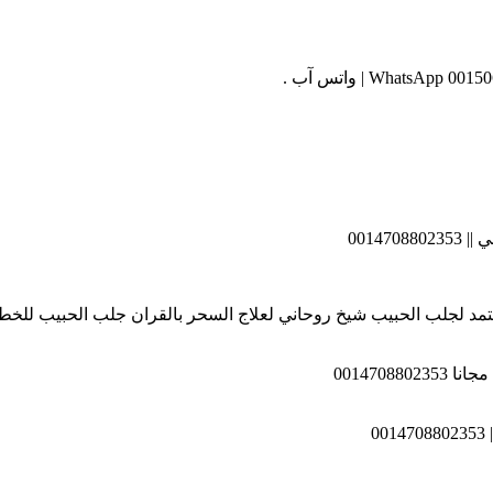
00147
لحسيني ( 0014708802353 ) راقي شرعي معتمد لجلب الحبيب شيخ روحاني لعلاج السحر بالقر
0