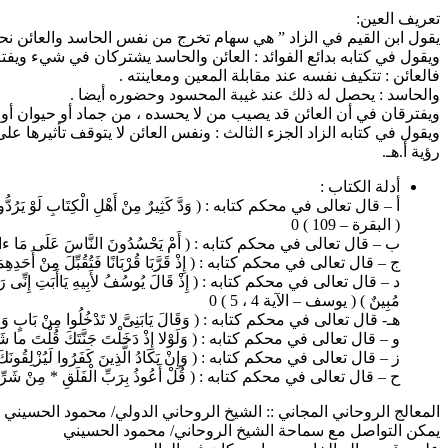
تعريف العين:
يقول ابن القيم في الزاد ” هي سهام تخرج من نفس الحاسد والعائن نحو
ويقول في كتابه بدائع الفوائد : العائن والحاسد يشتركان في شيء ويف
فالعائن : تتكيف نفسه عند مقابلة المعين ومعاينته .
والحاسد : يحصل له ذلك عند غيبة المحسود وحضوره أيضا .
ويفترقان في أن العائن قد يصيب من لا يحسده ، من جماد أو حيوان أو 
ويقول في كتابه الزاد الجزء الثالث : ونفس العائن لا يتوقف تأثيرها 
رؤية أ.هـ.
أدلة الكتاب :
أ – قال تعالى في محكم كتابه : ( وَدَّ كَثِيرٌ مِنْ أَهْلِ الْكِتَابِ لَوْ يَرُدُّونَكُمْ مِنْ
( البقرة – 109 ) 0
ب – قال تعالى في محكم كتابه : ( أَمْ يَحْسُدُونَ النَّاسَ عَلَى مَا ءاتاهمْ اللَّهُ م
ج – قال تعالى في محكم كتابه : ( إِذْ قَرَّبَا قُرْبَانًا فَتُقُبِّلَ مِنْ أَحَدِهِمَا وَلَمْ يُت
د – قال تعالى في محكم كتابه : ( إِذْ قَالَ يُوسُفُ لأَبِيهِ يَاأَبَتِ إِنِّى رَأَيْتُ أَ
مُبِينٌ ) ( يوسف – الآية 4 ، 5 ) 0
هـ- قال تعالى في محكم كتابه : ( وَقَالَ يَابَنِىَّ لا تَدْخُلُوا مِنْ بَابٍ وَاحِدٍ وَادْخُلُوا مِنْ أَبْوَابٍ مُتَفَر
و – قال تعالى في محكم كتابه : ( وَلَوْلا إِذْ دَخَلْتَ جَنَّتَكَ قُلْتَ ما شَاءَ اللَّهُ لا
ز – قال تعالى في محكم كتابه : ( وَإِنْ يَكَادُ الَّذِينَ كَفَرُوا لَيُزْلِقُونَكَ 00 الآية ) ( القلم – الآية 51 )
ح – قال تعالى في محكم كتابه : ( قُلْ أَعُوذُ بِرَبِّ الْفَلَقِ * مِنْ شَرِّ مَا خَ
المعالج الروحاني المجاني :: الشيخ الروحاني الدولي/ محمود الحسيني | 014708802353
يمكن التواصل مع سماحة الشيخ الروحاني/ محمود الحسيني