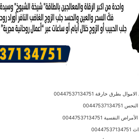
طرق خارقة 00447537134751
004475371
فسية 00447537134751
0044