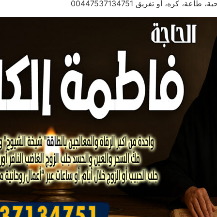
 كره، أو تفريق 00447537134751