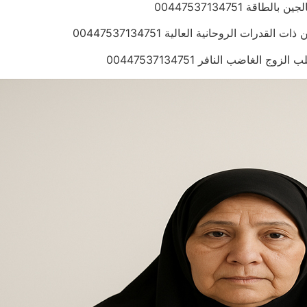
ة 00447537134751
ات الروحانية العالية 00447537134751
لغاضب النافر 00447537134751