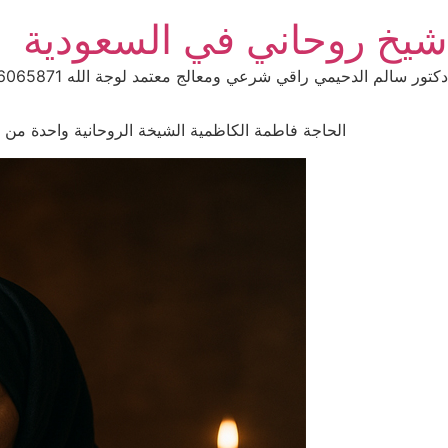
Ski
شيخ روحاني في السعودية
t
conten
دكتور سالم الدحيمي راقي شرعي ومعالج معتمد لوجة الله 0015066065871 WhatsApp | واتس آب .
الحاجة فاطمة الكاظمية الشيخة الروحانية واحدة من اكـبر الرقا