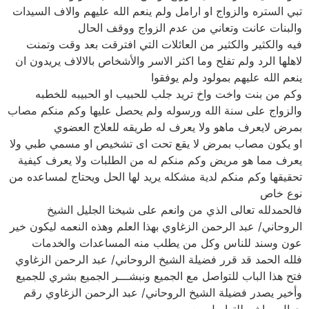
تبي الستره والزواج او ارامل ولم ينعم الله عليهم والاف السيدات
والبنات عانت وتعاني من عدم الزواج ووقف الحال
فيه والكثير والكثير من العائلات التي افترقت بعد وقت وتمنت
لاهلها الرد ولم تفلح وما اكثر الاسر والأشخاص بالالاف يريدون ان
ينعم الله عليهم بمولود ولم يوفقوا
وكم من بنت واخت واخ تريد جلب للحبيب او الحبيبه للخطبه
والزواج على سنة الله ورسوله ولم يحصل عليها وكم منكم مصاب
بمرض لايعرف ماهو ولا يعرف له طريقه للعلاج العضوي
او يكون مصاب بمرض لا يقع تحت اى تشخيص او مسمي طبي ولا
يعرف مما هو مريض وكم منكم له من الطلبات ولا يعرف كيفية
تحقيقها وكم منكم لدية مشكله يريد لها الحل ويحتاج لمساعده من
نوع خاص
فالحمدلله تعالى الذي من وانعم على شيخنا الجليل الشيخ
الروحاني/ عبد الرحمن الزغاوي بهذا العلم وهذه النعمه ليكون خير
عون وسند للناس وكل من يطلب منه المساعدات والخدمات
فلله الحمد قد قرر فضيلة الشيخ الروحاني/ عبد الرحمن الزغاوي
فتح هذا الباب للتواصل مع الجميع ونبشـــر الجميع بشري للجميع
وأخير يصدر فضيلة الشيخ الروحاني/ عبد الرحمن الزغاوي رقم