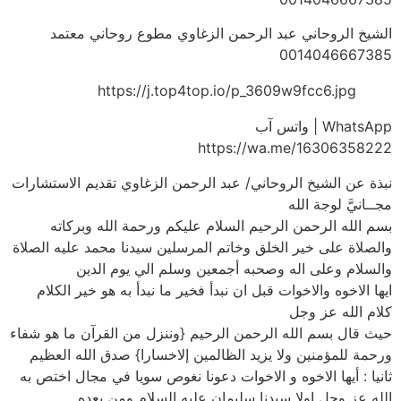
الشيخ الروحاني عبد الرحمن الزغاوي مطوع روحاني معتمد
0014046667385
https://j.top4top.io/p_3609w9fcc6.jpg
WhatsApp | واتس آب
https://wa.me/16306358222
نبذة عن الشيخ الروحاني/ عبد الرحمن الزغاوي تقديم الاستشارات
مجــانيَّ لوجة الله
بسم الله الرحمن الرحيم السلام عليكم ورحمة الله وبركاته
والصلاة على خير الخلق وخاتم المرسلين سيدنا محمد عليه الصلاة
والسلام وعلى اله وصحبه أجمعين وسلم الي يوم الدين
ايها الاخوه والاخوات قبل ان نبدأ فخير ما نبدأ به هو خير الكلام
كلام الله عز وجل
حيث قال بسم الله الرحمن الرحيم {وننزل من القرآن ما هو شفاء
ورحمة للمؤمنين ولا يزيد الظالمين إلاخسارا} صدق الله العظيم
ثانيا : أيها الاخوه و الاخوات دعونا نغوص سويا في مجال اختص به
الله عز وجل اولا سيدنا سليمان عليه السلام ومن بعده