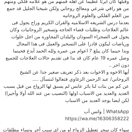
وقبلها كان ايرثاً عظيما عن اهله فمنهم من هو علامه فلكي ومنهم
من هو راقي شرعي ومعالج روحاني ولكن شيخنا الجليل قد جمع
بين العلم الفلكي والعلوم الروحانيه
بعدما درس الشريعه الاسلاميه والقران الكريم وراح يجول فى
عالم العلاجات وطلبات قضاء الحاجه وتسخير الروحانيات وكان
يجول فى الصحراء السودان والبلدان المجاوره من اجل خلوات
ورياضات ليكون قادرا على التسخير والعمل فى هذا المجال
وبدا حينما كان يبلغ 7 اعوام من عمره ولله الحمد أبدع فحينما
وصل عمره 19 عام كان قد بدا فى تقديم حالات العلاجات للجميع
دون اجر ..
أيها الاخوه و الاخوات بعد ذكر تعريف صغير جدا عن الشيخ
الروحاني/ عبد الرحمن الزغاوي فتعالوا لنتسآل …..
عن كم من بنات لنا بائر عانس لم يسبق لها الزواج من قبل بسبب
العديد والعديد من الاسباب اولها (النصيب من عند الله أولا وأخيرا)
لكن ايضا يوجد العديد من الاسباب
WhatsApp | واتس آب
https://wa.me/16306358222
سواء كان سحر تعطيل الزواج او من اى سبب أخر ونساء مطلقات