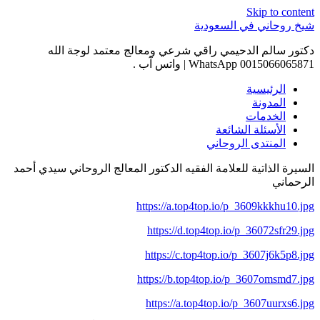
Skip to content
شيخ روحاني في السعودية
دكتور سالم الدحيمي راقي شرعي ومعالج معتمد لوجة الله
0015066065871 WhatsApp | واتس آب .
الرئيسية
المدونة
الخدمات
الأسئلة الشائعة
المنتدى الروحاني
السيرة الذاتية للعلامة الفقيه الدكتور المعالج الروحاني سيدي أحمد
الرحماني
https://a.top4top.io/p_3609kkkhu10.jpg
https://d.top4top.io/p_36072sfr29.jpg
https://c.top4top.io/p_3607j6k5p8.jpg
https://b.top4top.io/p_3607omsmd7.jpg
https://a.top4top.io/p_3607uurxs6.jpg