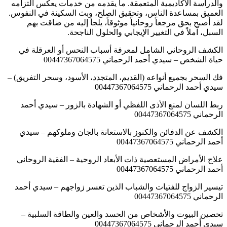
والدراسة الأكاديمية المتعمقة. ما يقدمه من خدمات يعكس التزامه
العميق بمساعدة الناس، وتحقيق الصلح، وبث السكينة في النفوس.
لقد أصبح بحق مرجعاً روحانياً موثوقاً، يلجأ إليه من ضاقت بهم
السبل، آملاً في التغيير الإيجابي والحلول الناجحة.
الكشف الروحاني الشامل لمعرفة أسباب النحس أو العرقلة في
حياة الشخص – سيدي أحمد الرحماني 00447367064575
فك السحر بجميع أنواعه (القديم، المتجدد، الأسود، وسحر التفريق) –
سيدي أحمد الرحماني 00447367064575
ربط اللسان لمنع الأذى اللفظي أو الشهادة بالزور – سيدي أحمد
الرحماني 00447367064575
الكشف عن الدفائن والكنوز بالاستعانة بالجان وملوكهم – سيدي
أحمد الرحماني 00447367064575
علاج الأمراض المستعصية ذات الأبعاد الروحية – الفقية الروحاني
أحمد الرحماني 00447367064575
تيسير الزواج للفتيات والشباب الذين تعسر زواجهم – سيدي أحمد
الرحماني 00447367064575
تحصين البيوت والأشخاص من الحسد والعين والطاقة السلبية –
سيدي أحمد الرحماني 00447367064575