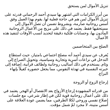
تنزيل الأموال لمن يستحق
من أبرز الكرامات التي اشتهر بها سيدي أحمد الرحماني قدرته على
تنزيل الأموال لمن هم في حاجة فعلية لها. يقوم بهذا العمل وفق
أسس روحانية صارمة، وبشروط تضمن أن تصل الأموال إلى
مستحقيها فقط. يعتمد في ذلك على مزيج من الأعمال الروحانية
المأذون بها، وحسابات فلكية دقيقة لتحديد أنسب الأوقات لتنفيذ هذه
الأعمال.
الصلح بين المتخاصمين
يُعرف عن سيدي أحمد أنه مصلح اجتماعي بامتياز، حيث استطاع
التدخل في نزاعات أسرية وتجارية وسياسية، وتحويل الصراع إلى
وئام. يستخدم في ذلك أساليب روحانية ولطائف قرآنية، إضافة إلى
خبرته النفسية في تهدئة النفوس، مما يجعل حضوره كفيلاً بإنهاء
النزاع.
إرجاع الزوج أو الزوجة
من قدراته المشهودة إرجاع الأزواج بعد الانفصال أو الهجر. يعتمد في
ذلك على أعمال روحانية قوية لكن في إطار شرعي، مع جلسات
إصلاح نفسي وروحي لكلا الطرفين، مما يضمن عودة العلاقة على
أسس متينة، لا مجرد لمّ شمل مؤقت.