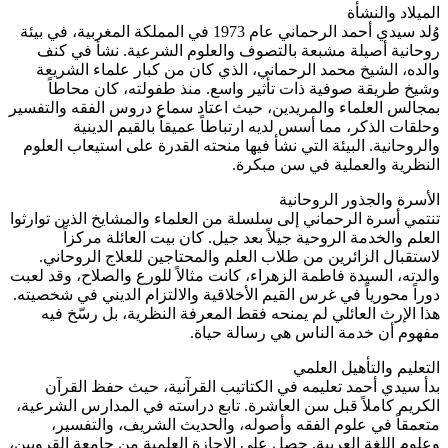
الميلاد والنشأة
وُلد سيدي أحمد الرحماني عام 1973 في المملكة المغربية، في بيئة
روحانية أصيلة مشبعة بالتصوف والعلوم الشرعية. نشأ في كنف
والده، الشيخ محمد الرحماني، الذي كان من كبار علماء الشريعة
وشيخ طريقة صوفية ذات تأثير واسع. منذ طفولته، كان محاطاً
بمجالس العلماء والمريدين، حيث اعتاد سماع دروس الفقه والتفسير
وحلقات الذكر، مما أسس لديه ارتباطاً عميقاً بالقيم الدينية
والروحانية. البيئة التي نشأ فيها منحته القدرة على استيعاب العلوم
النظرية والعملية في سن مبكرة.
الأسرة والجذور الروحانية
تنتمي أسرة الرحماني إلى سلسلة من العلماء والمشايخ الذين توارثوا
العلم والخدمة الروحية جيلاً بعد جيل. كان بيت العائلة مركزاً
لاستقبال الزائرين من طلاب العلم والمحتاجين للعلاج الروحاني.
والدته، السيدة فاطمة الزهراء، كانت مثالاً للورع والصلاح، وقد لعبت
دوراً محورياً في غرس القيم الأخلاقية والالتزام الديني في شخصيته.
هذا الإرث العائلي لم يمنحه فقط المعرفة النظرية، بل رسّخ فيه
مفهوم أن خدمة الناس هي رسالة حياة.
التعليم والتأهيل العلمي
بدأ سيدي أحمد تعليمه في الكتاتيب القرآنية، حيث حفظ القرآن
الكريم كاملاً قبل سن العاشرة. تابع دراسته في المدارس الشرعية،
متعمقاً في علوم الفقه وأصوله، والحديث الشريف، والتفسير،
وعلوم اللغة العربية. حصل على الإجازة العلمية من جامعة القرويين،