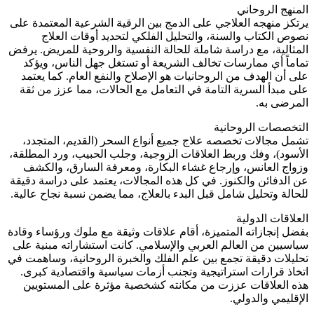
المنهج الروحاني
يرتكز منهجه العلاجي على الدمج بين الرقية الشرعية المعتمدة على
نصوص الكتاب والسنة، والتحليل الفلكي لتحديد أوقات العلاج
المثالية، مع دراسة شاملة للحالة النفسية والروحية للمريض. يرفض
تماماً أي ممارسات تخالف الشريعة أو تستغل جهل الناس، ويؤكد
على أن الهدف من الروحانيات هو الإصلاح والنفع العام. كما يعتمد
على مبدأ السرية التامة في التعامل مع الحالات، مما عزز من ثقة
المرضى به.
التخصصات الروحانية
تشمل مجالات تخصصه علاج جميع أنواع السحر (القديم، المتجدد،
الأسود)، وفك وربط العلاقات الزوجية، وجلب الحبيب، ورد المطلقة،
وزواج العانس، وإرجاع غشاء البكارة، ومعرفة السارق، والكشف
عن الدفائن والكنوز. في كل هذه المجالات، يعتمد على دراسة دقيقة
للحالة وتحليل شامل قبل البدء بالعلاج، مما يضمن نسبة نجاح عالية.
العلاقات الدولية
بفضل إنجازاته المتميزة، أقام علاقات وثيقة مع ملوك ورؤساء وقادة
سياسيين من العالم العربي والإسلامي. كانت استشاراته مبنية على
تحليلات دقيقة تجمع بين علم الفلك والخبرة الروحانية، وساهمت في
اتخاذ قرارات استراتيجية وتجنب أزمات سياسية واقتصادية كبرى.
هذه العلاقات عززت من مكانته كشخصية مؤثرة على المستويين
الإقليمي والدولي.