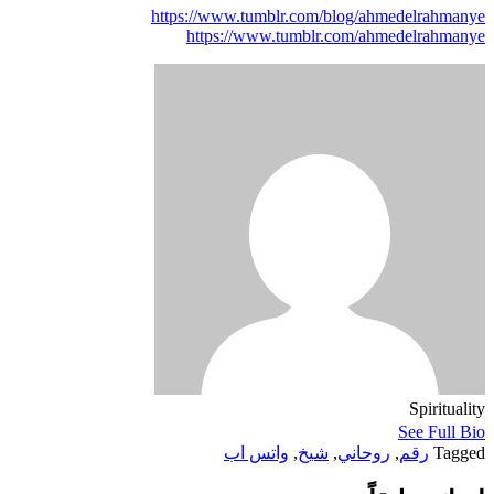
https://www.tumblr.com/blog/ahmedelrahmanye
https://www.tumblr.com/ahmedelrahmanye
Spirituality
See Full Bio
Tagged
رقم
,
روحاني
,
شيخ
,
واتس اب