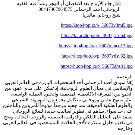
شيخ روحاني ماليزيا
https://l.top4top.io/p_36073y3mi5.jpg
https://k.top4top.io/p_3607ja1nh4.jpg
https://j.top4top.io/p_3607mmco13.jpg
https://i.top4top.io/p_3607ydsv32.jpg
https://h.top4top.io/p_36075ahs31.jpg
المقدمة
يُعَدُّ سيدي أحمد الرحماني أحد الشخصيات البارزة في العالم العربي
والإسلامي في مجال العلوم الروحانية، إذ تمكن على مدى عقود من
الجمع بين المعرفة الأكاديمية المتعمقة والخبرة العملية الواسعة.
تميّز بمنهج علمي وروحاني متكامل يجمع بين الموروث الشرعي
والعلوم الفلكية الدقيقة، مما جعله مرجعاً موثوقاً للمريدين والباحثين
على حد سواء. ساهم في تطوير أساليب جديدة للعلاج الروحاني
تعتمد على التحليل الفلكي والدراسة النفسية والروحية للحالة، ونجح
في تقديم حلول مبتكرة لآلاف الحالات المستعصية في العالم العربي
وخارجه.