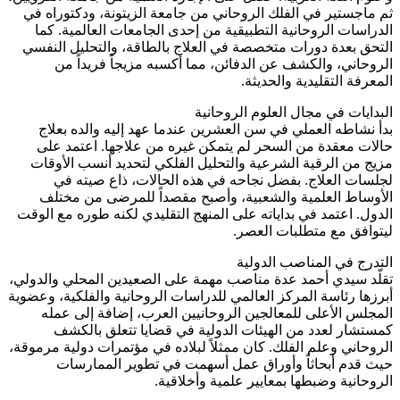
ثم ماجستير في الفلك الروحاني من جامعة الزيتونة، ودكتوراه في
الدراسات الروحانية التطبيقية من إحدى الجامعات العالمية. كما
التحق بعدة دورات متخصصة في العلاج بالطاقة، والتحليل النفسي
الروحاني، والكشف عن الدفائن، مما أكسبه مزيجاً فريداً من
المعرفة التقليدية والحديثة.
البدايات في مجال العلوم الروحانية
بدأ نشاطه العملي في سن العشرين عندما عهد إليه والده بعلاج
حالات معقدة من السحر لم يتمكن غيره من علاجها. اعتمد على
مزيج من الرقية الشرعية والتحليل الفلكي لتحديد أنسب الأوقات
لجلسات العلاج. بفضل نجاحه في هذه الحالات، ذاع صيته في
الأوساط العلمية والشعبية، وأصبح مقصداً للمرضى من مختلف
الدول. اعتمد في بداياته على المنهج التقليدي لكنه طوره مع الوقت
ليتوافق مع متطلبات العصر.
التدرج في المناصب الدولية
تقلّد سيدي أحمد عدة مناصب مهمة على الصعيدين المحلي والدولي،
أبرزها رئاسة المركز العالمي للدراسات الروحانية والفلكية، وعضوية
المجلس الأعلى للمعالجين الروحانيين العرب، إضافة إلى عمله
كمستشار لعدد من الهيئات الدولية في قضايا تتعلق بالكشف
الروحاني وعلم الفلك. كان ممثلاً لبلاده في مؤتمرات دولية مرموقة،
حيث قدم أبحاثاً وأوراق عمل أسهمت في تطوير الممارسات
الروحانية وضبطها بمعايير علمية وأخلاقية.