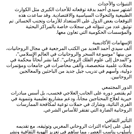
التنبؤات والأحداث
اشتهر سيدي أحمد بدقة توقعاته للأحداث الكبرى مثل الكوارث
الطبيعية والتحولات السياسية والاقتصادية. وقد ساعدت هذه
التوقعات بعض الدول على الاستعداد للأزمات وتجنب الخسائر. تم
توثيق عدد من تنبؤاته في سجلات خاصة بالمراكز البحثية
والمؤسسات الحكومية التي تعاون معها.
الإسهامات الأكاديمية
ألف سيدي أحمد العديد من الكتب المرجعية في مجال الروحانيات،
من بينها “موسوعة السحر والروحانيات في العالم الإسلامي”،
و”المدخل إلى علوم الفلك الروحاني”. كما نشر أبحاثاً محكمة في
مجلات علمية متخصصة، وألقى محاضرات في جامعات ومؤتمرات
دولية، وأسهم في تدريب جيل جديد من الباحثين والمعالجين
الروحانيين.
الدور المجتمعي
لم يقتصر دوره على الجانب العلاجي فحسب، بل أسس مبادرات
خيرية لعلاج المحتاجين مجاناً، ودعم مشاريع تعليمية وتنموية في
القرى النائية، وشارك في حملات توعية لمكافحة الممارسات
الروحانية الضارة التي تفتقر للأساس الشرعي.
التأثير الثقافي
عمل على إحياء التراث الروحاني المغربي وتوثيقه، مع تقديمه
بأسلوب يناسب العصر، مما ساهم في تعزيز الهوية الثقافية ونشر