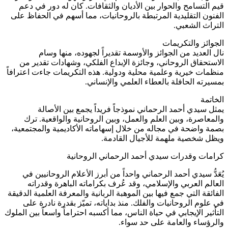
قيم التسامح والحوار بين الأديان والثقافات. كان له دور في دعم
الفنون التقليدية المرتبطة بالروحانيات، مما أسهم في الحفاظ على
التراث الشعبي.
الجوائز والتكريمات
نال العديد من الجوائز والأوسمة تقديراً لجهوده، منها وسام
الاستحقاق الروحاني، وجائزة الإبداع الفلكي، وشهادات تقدير من
منظمات خيرية وعلمية محلية ودولية. هذه التكريمات جاءت اعترافاً
بمسيرته الحافلة بالعطاء العلمي والإنساني.
الخاتمة
يمثل سيدي أحمد الرحماني نموذجاً فريداً يجمع بين الأصالة
والمعاصرة، وبين العلم والعمل، وبين الروحانية والواقعية. ترك
بصمة واضحة في مجاله من خلال إسهاماته الأكاديمية والمجتمعية،
ويظل شخصية ملهمة للأجيال القادمة.
كرامات وقدرات سيدي أحمد الرحماني الروحانية
يُعَدُّ سيدي أحمد الرحماني واحداً من أبرز الأعلام الروحانيين في
العالم العربي والإسلامي، وقد عُرف بكراماته الباهرة وقدراته
الفائقة التي جمع فيها بين الموهبة الربانية والمعرفة العلمية الدقيقة
في علوم الروحانيات والفلك. منذ بداياته، تميّز بقدرة نادرة على
التأثير الإيجابي في حياة الناس، مما أكسبه احتراماً واسعاً بين الملوك
والرؤساء والعامة على حد سواء.