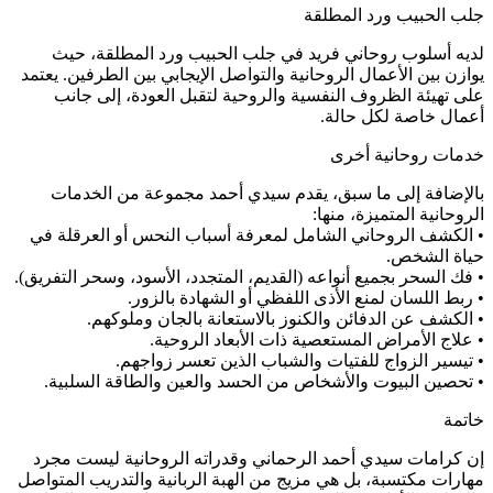
جلب الحبيب ورد المطلقة
لديه أسلوب روحاني فريد في جلب الحبيب ورد المطلقة، حيث
يوازن بين الأعمال الروحانية والتواصل الإيجابي بين الطرفين. يعتمد
على تهيئة الظروف النفسية والروحية لتقبل العودة، إلى جانب
أعمال خاصة لكل حالة.
خدمات روحانية أخرى
بالإضافة إلى ما سبق، يقدم سيدي أحمد مجموعة من الخدمات
الروحانية المتميزة، منها:
• الكشف الروحاني الشامل لمعرفة أسباب النحس أو العرقلة في
حياة الشخص.
• فك السحر بجميع أنواعه (القديم، المتجدد، الأسود، وسحر التفريق).
• ربط اللسان لمنع الأذى اللفظي أو الشهادة بالزور.
• الكشف عن الدفائن والكنوز بالاستعانة بالجان وملوكهم.
• علاج الأمراض المستعصية ذات الأبعاد الروحية.
• تيسير الزواج للفتيات والشباب الذين تعسر زواجهم.
• تحصين البيوت والأشخاص من الحسد والعين والطاقة السلبية.
خاتمة
إن كرامات سيدي أحمد الرحماني وقدراته الروحانية ليست مجرد
مهارات مكتسبة، بل هي مزيج من الهبة الربانية والتدريب المتواصل