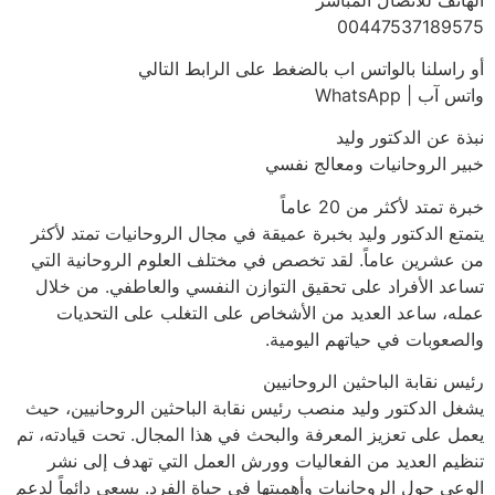
00447537189575
أو راسلنا بالواتس اب بالضغط على الرابط التالي
واتس آب | WhatsApp
نبذة عن الدكتور وليد
خبير الروحانيات ومعالج نفسي
خبرة تمتد لأكثر من 20 عاماً
يتمتع الدكتور وليد بخبرة عميقة في مجال الروحانيات تمتد لأكثر
من عشرين عاماً. لقد تخصص في مختلف العلوم الروحانية التي
تساعد الأفراد على تحقيق التوازن النفسي والعاطفي. من خلال
عمله، ساعد العديد من الأشخاص على التغلب على التحديات
والصعوبات في حياتهم اليومية.
رئيس نقابة الباحثين الروحانيين
يشغل الدكتور وليد منصب رئيس نقابة الباحثين الروحانيين، حيث
يعمل على تعزيز المعرفة والبحث في هذا المجال. تحت قيادته، تم
تنظيم العديد من الفعاليات وورش العمل التي تهدف إلى نشر
الوعي حول الروحانيات وأهميتها في حياة الفرد. يسعى دائماً لدعم