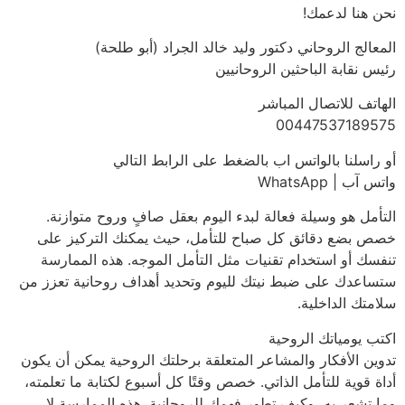
نحن هنا لدعمك!
المعالج الروحاني دكتور وليد خالد الجراد (أبو طلحة)
رئيس نقابة الباحثين الروحانيين
الهاتف للاتصال المباشر
00447537189575
أو راسلنا بالواتس اب بالضغط على الرابط التالي
واتس آب | WhatsApp
التأمل هو وسيلة فعالة لبدء اليوم بعقل صافٍ وروح متوازنة.
خصص بضع دقائق كل صباح للتأمل، حيث يمكنك التركيز على
تنفسك أو استخدام تقنيات مثل التأمل الموجه. هذه الممارسة
ستساعدك على ضبط نيتك لليوم وتحديد أهداف روحانية تعزز من
سلامتك الداخلية.
اكتب يومياتك الروحية
تدوين الأفكار والمشاعر المتعلقة برحلتك الروحية يمكن أن يكون
أداة قوية للتأمل الذاتي. خصص وقتًا كل أسبوع لكتابة ما تعلمته،
وما تشعر به، وكيف تطور فهمك للروحانية. هذه الممارسة لا