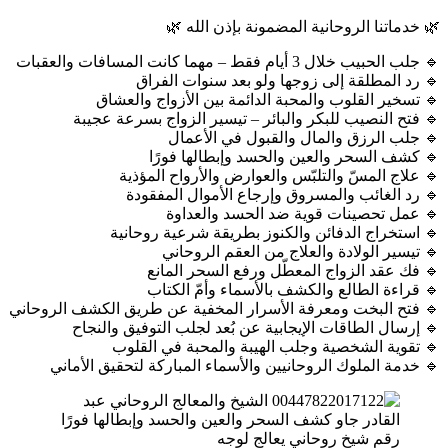
🌿 خدماتنا الروحانية المضمونة بإذن الله 🌿
🔹 جلب الحبيب خلال 3 أيام فقط – مهما كانت المسافات والعقبات
🔹 رد المطلقة إلى زوجها ولو بعد سنوات الفراق
🔹 تسخير القلوب والمحبة الدائمة بين الأزواج والعشاق
🔹 فتح النصيب للبكر والبائر – تيسير الزواج بسرعة عجيبة
🔹 جلب الرزق والمال والقبول في الأعمال
🔹 كشف السحر والعين والحسد وإبطالها فورًا
🔹 علاج المسّ والتلبّس والعوارض والأرواح المؤذية
🔹 رد الغائب والمسروق وإرجاع الأموال المفقودة
🔹 عمل تحصينات قوية ضد الحسد والعداوة
🔹 استخراج الدفائن والكنوز بطريقة شرعية روحانية
🔹 تيسير الولادة والعلاج من العقم الروحاني
🔹 فك عقد الزواج المعطّل ورفع السحر المانع
🔹 قراءة الطالع والكشف بالأسماء وأمّ الكتاب
🔹 فتح البخت ومعرفة الأسرار المخفية عن طريق الكشف الروحاني
🔹 إرسال الطاقات الإيجابية عن بُعد لجلب التوفيق والنجاح
🔹 تقوية الشخصية وجلب الهيبة والمحبة في القلوب
🔹 خدمة الملوك الروحانيين والأسماء المباركة لتحقيق الأماني
رقم شيخ روحاني يعالج لوجه