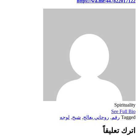
https://wa.me/447822017122
Spirituality
See Full Bio
Tagged
رقم
,
روحاني يعالج
,
شيخ
,
لوجه
اترك تعليقاً