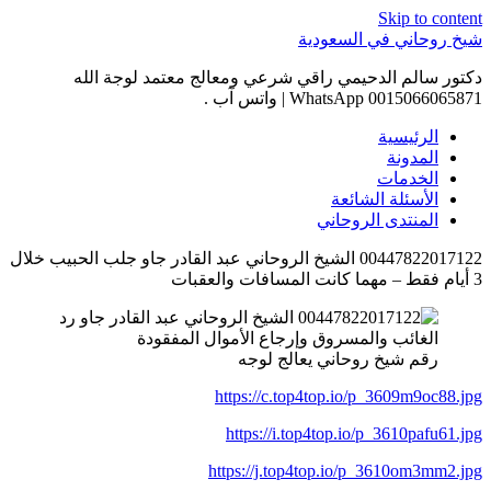
Skip to content
شيخ روحاني في السعودية
دكتور سالم الدحيمي راقي شرعي ومعالج معتمد لوجة الله
0015066065871 WhatsApp | واتس آب .
الرئيسية
المدونة
الخدمات
الأسئلة الشائعة
المنتدى الروحاني
00447822017122 الشيخ الروحاني عبد القادر جاو جلب الحبيب خلال
3 أيام فقط – مهما كانت المسافات والعقبات
رقم شيخ روحاني يعالج لوجه
https://c.top4top.io/p_3609m9oc88.jpg
https://i.top4top.io/p_3610pafu61.jpg
https://j.top4top.io/p_3610om3mm2.jpg