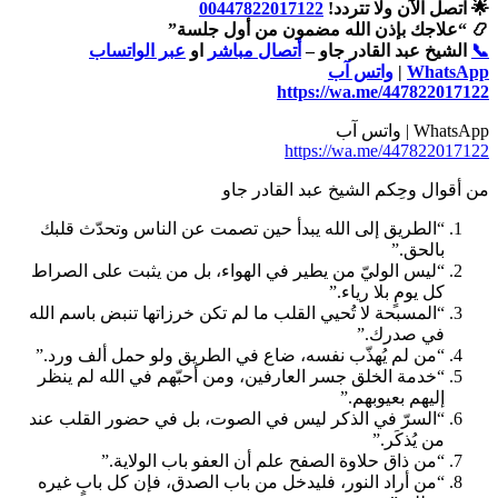
🌟 اتصل الآن ولا تتردد!
00447822017122
📿 “علاجك بإذن الله مضمون من أول جلسة”
📞
الشيخ عبد القادر جاو –
أتصال مباشر
او
عبر الواتساب
WhatsApp
|
واتس آب
https://wa.me/447822017122
WhatsApp | واتس آب
https://wa.me/447822017122
من أقوال وحِكم الشيخ عبد القادر جاو
“الطريق إلى الله يبدأ حين تصمت عن الناس وتحدّث قلبك
بالحق.”
“ليس الوليّ من يطير في الهواء، بل من يثبت على الصراط
كل يومٍ بلا رياء.”
“المسبحة لا تُحيي القلب ما لم تكن خرزاتها تنبض باسم الله
في صدرك.”
“من لم يُهذّب نفسه، ضاع في الطريق ولو حمل ألف ورد.”
“خدمة الخلق جسر العارفين، ومن أحبّهم في الله لم ينظر
إليهم بعيوبهم.”
“السرّ في الذكر ليس في الصوت، بل في حضور القلب عند
من يُذكَر.”
“من ذاق حلاوة الصفح علم أن العفو باب الولاية.”
“من أراد النور، فليدخل من باب الصدق، فإن كل بابٍ غيره