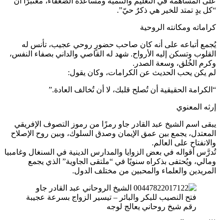
على المساهمة في التعليم والتنمية ومساعدة الضعفاء، معتبرًا أن
“كل يدٍ تمتد للخير هي ذكرٌ حيّ”.
كراماته ومكانته الروحية
يُجمع أتباعه على أنه كان صاحب حضورٍ روحي عجيب، تأنس له
القلوب وتسكن إليه الأرواح. شهد له القاصي والداني بصفاء النفس،
وكرم الخُلق، وسعة الصدر.
لم يكن يحب الحديث عن الكرامات، وكان يقول:
“الكرامة الحقيقية أن تُصلح قلبك، لا أن تُخالف العادة.”
إرثه المعنوي
يبقى اسم الشيخ عبد القادر جاو رمزًا من رموز التصوف الإفريقي
المعتدل، يجمع بين عمق الإيمان وصدق السلوك، وبين روح الإصلاح
والانفتاح على العالم.
تُدرَّس أقواله في بعض الزوايا والمدارس الدينية في السنغال وغامبيا
ومالي، ويُحتفى بذكراه سنويًا في “ملتقى الجاوية” الذي يجمع
المريدين والعلماء والمحبين من مختلف الدول.
رقم شيخ روحاني يعالج لوجه