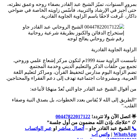
بمرور السنوات، تميّز الشيخ عبد القادر بصفاء روحه وعمق نظرته،
حتى أُجيز في الإرشاد والتربية، فأسّس زاويته الخاصة في ضواحي
داكار، عُرفت لاحقًا باسم الزاوية الجاوية القادرية.
رقم شيخ روحاني يعالج لوجه
الزاوية الجاوية القادرية
تأسست الزاوية سنة 1999م لتكون مركز إشعاع علمي وروحي.
تجمع بين حلقات الذكر والتعليم الديني وخدمة المجتمع.
تضم الزاوية اليوم مدارس لتحفيظ القرآن، ومراكز لتعليم اللغة
العربية، ومشروعات اجتماعية تهدف إلى دعم الفقراء والمحتاجين.
من أقوال الشيخ عبد القادر جاو التي تُعدّ منهجًا لأتباعه:
“الطريق إلى الله لا يُقاس بعدد الخطوات، بل بصدق النية وصفاء
القلب.”
🌟 اتصل الآن ولا تتردد!
00447822017122
📿 “علاجك بإذن الله مضمون من أول جلسة”
📞
الشيخ عبد القادر جاو –
أتصال مباشر
او
عبر الواتساب
WhatsApp
|
واتس آب