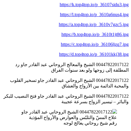
https://k.top4top.io/p_36107sidu3.jpg
https://l.top4top.io/p_3610a6nus4.jpg
https://a.top4top.io/p_3610v7gzc5.jpg
https://b.top4top.io/p_3610t1jt86.jpg
https://c.top4top.io/p_36106ljzq7.jpg
https://d.top4top.io/p_36101kkj38.jpg
00447822017122 الشيخ والمعالج الروحاني عبد القادر جاو رد
المطلقة إلى زوجها ولو بعد سنوات الفراق
00447822017122 الشيخ الروحاني عبد القادر جاو تسخير القلوب
والمحبة الدائمة بين الأزواج والعشاق
00447822017122 الشيخ الروحاني عبد القادر جاو فتح النصيب للبكر
والبائر – تيسير الزواج بسرعة عجيبة
رقم شيخ روحاني يعالج لوجه