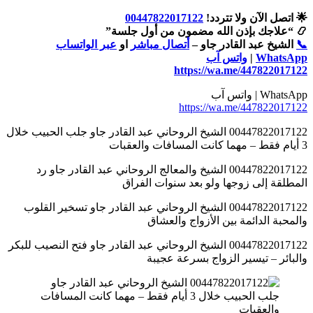
🌟 اتصل الآن ولا تتردد!
00447822017122
📿 “علاجك بإذن الله مضمون من أول جلسة”
📞
الشيخ عبد القادر جاو –
أتصال مباشر
او
عبر الواتساب
WhatsApp
|
واتس آب
https://wa.me/447822017122
WhatsApp | واتس آب
https://wa.me/447822017122
00447822017122 الشيخ الروحاني عبد القادر جاو جلب الحبيب خلال
3 أيام فقط – مهما كانت المسافات والعقبات
00447822017122 الشيخ والمعالج الروحاني عبد القادر جاو رد
المطلقة إلى زوجها ولو بعد سنوات الفراق
00447822017122 الشيخ الروحاني عبد القادر جاو تسخير القلوب
والمحبة الدائمة بين الأزواج والعشاق
00447822017122 الشيخ الروحاني عبد القادر جاو فتح النصيب للبكر
والبائر – تيسير الزواج بسرعة عجيبة