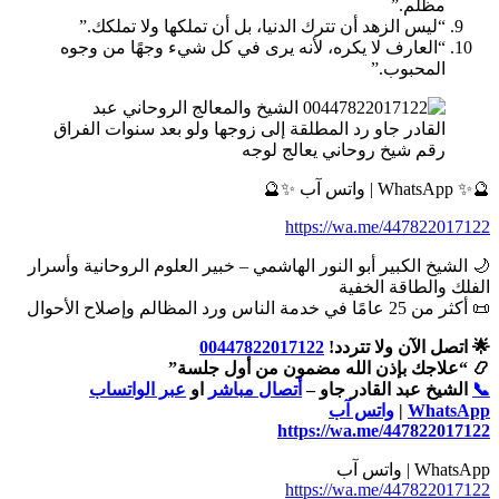
مظلم.”
“ليس الزهد أن تترك الدنيا، بل أن تملكها ولا تملكك.”
“العارف لا يكره، لأنه يرى في كل شيء وجهًا من وجوه
المحبوب.”
رقم شيخ روحاني يعالج لوجه
🔮✨ WhatsApp | واتس آب ✨🔮
https://wa.me/447822017122
🌙 الشيخ الكبير أبو النور الهاشمي – خبير العلوم الروحانية وأسرار
الفلك والطاقة الخفية
📜 أكثر من 25 عامًا في خدمة الناس ورد المظالم وإصلاح الأحوال
🌟 اتصل الآن ولا تتردد!
00447822017122
📿 “علاجك بإذن الله مضمون من أول جلسة”
📞
الشيخ عبد القادر جاو –
أتصال مباشر
او
عبر الواتساب
WhatsApp
|
واتس آب
https://wa.me/447822017122
WhatsApp | واتس آب
https://wa.me/447822017122