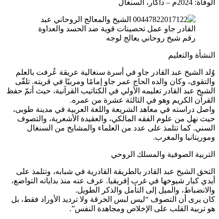
الوفاة: 2024م – داكار، السنغال
رقم شيخ روحاني يعالج لوجه
النشأة والتعليم
وُلد الشيخ عبد القادر جاو في أسرة سنغالية عريقة عُرفت بالعلم
والتقوى، وكان والده الحاج عمر جاو إمامًا ومربيًا في قريته. تلقّى
الشيخ عبد القادر تعليمه الأولي في الكتاتيب القرآنية، حيث أتمّ حفظ
القرآن الكريم وهو في الثالثة عشرة من عمره.
واصل دراسته في معاهد الشريعة واللغة العربية في مدينة طوبى،
حيث نهل من علوم الفقه المالكي، والعقيدة الأشعرية، والتصوف
السني. كما تتلمذ على عدد من العلماء والمشايخ من السنغال
وموريتانيا والمغرب.
التربية الصوفية والمسلك الروحي
التحق الشيخ عبد القادر بالطريقة القادرية في شبابه، وتتلمذ على
أيدي كبار شيوخها في غرب إفريقيا. عرف عنه منذ بداياته التواضع،
والانضباط، والميل إلى التأمل والذكر الطويل.
كان يرى أن التصوف “ليس لبس الخرقة ولا ترديد الأوراد فقط، بل
هو تربية القلب على الإخلاص ومجاهدة النفس”.