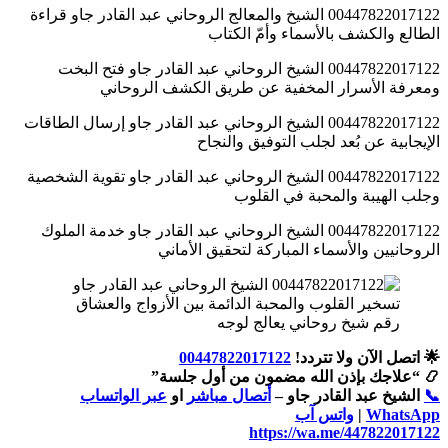
00447822017122 الشيخ والمعالج الروحاني عبد القادر جاو قراءة
الطالع والكشف بالأسماء وأمّ الكتاب
00447822017122 الشيخ الروحاني عبد القادر جاو فتح البخت
ومعرفة الأسرار المخفية عن طريق الكشف الروحاني
00447822017122 الشيخ الروحاني عبد القادر جاو إرسال الطاقات
الإيجابية عن بُعد لجلب التوفيق والنجاح
00447822017122 الشيخ الروحاني عبد القادر جاو تقوية الشخصية
وجلب الهيبة والمحبة في القلوب
00447822017122 الشيخ الروحاني عبد القادر جاو خدمة الملوك
الروحانيين والأسماء المباركة لتحقيق الأماني
رقم شيخ روحاني يعالج لوجه
🌟 اتصل الآن ولا تتردد!
00447822017122
📿 “علاجك بإذن الله مضمون من أول جلسة”
📞
الشيخ عبد القادر جاو –
أتصال مباشر
او
عبر الواتساب
WhatsApp
|
واتس آب
https://wa.me/447822017122