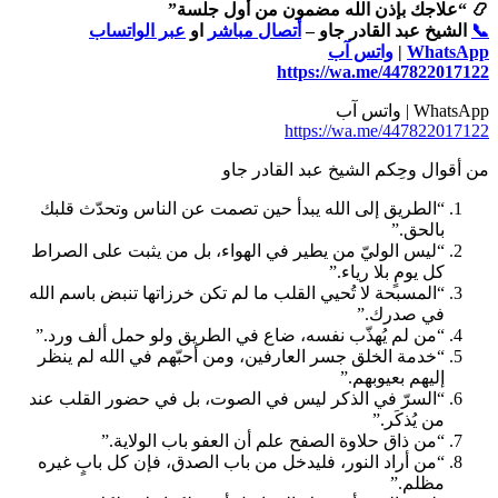
📿 “علاجك بإذن الله مضمون من أول جلسة”
📞
الشيخ عبد القادر جاو –
أتصال مباشر
او
عبر الواتساب
WhatsApp
|
واتس آب
https://wa.me/447822017122
WhatsApp | واتس آب
https://wa.me/447822017122
من أقوال وحِكم الشيخ عبد القادر جاو
“الطريق إلى الله يبدأ حين تصمت عن الناس وتحدّث قلبك
بالحق.”
“ليس الوليّ من يطير في الهواء، بل من يثبت على الصراط
كل يومٍ بلا رياء.”
“المسبحة لا تُحيي القلب ما لم تكن خرزاتها تنبض باسم الله
في صدرك.”
“من لم يُهذّب نفسه، ضاع في الطريق ولو حمل ألف ورد.”
“خدمة الخلق جسر العارفين، ومن أحبّهم في الله لم ينظر
إليهم بعيوبهم.”
“السرّ في الذكر ليس في الصوت، بل في حضور القلب عند
من يُذكَر.”
“من ذاق حلاوة الصفح علم أن العفو باب الولاية.”
“من أراد النور، فليدخل من باب الصدق، فإن كل بابٍ غيره
مظلم.”