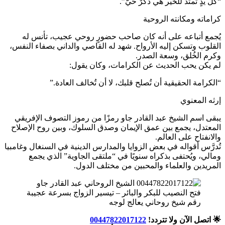
“كل يدٍ تمتد للخير هي ذكرٌ حيّ”.
كراماته ومكانته الروحية
يُجمع أتباعه على أنه كان صاحب حضورٍ روحي عجيب، تأنس له
القلوب وتسكن إليه الأرواح. شهد له القاصي والداني بصفاء النفس،
وكرم الخُلق، وسعة الصدر.
لم يكن يحب الحديث عن الكرامات، وكان يقول:
“الكرامة الحقيقية أن تُصلح قلبك، لا أن تُخالف العادة.”
إرثه المعنوي
يبقى اسم الشيخ عبد القادر جاو رمزًا من رموز التصوف الإفريقي
المعتدل، يجمع بين عمق الإيمان وصدق السلوك، وبين روح الإصلاح
والانفتاح على العالم.
تُدرَّس أقواله في بعض الزوايا والمدارس الدينية في السنغال وغامبيا
ومالي، ويُحتفى بذكراه سنويًا في “ملتقى الجاوية” الذي يجمع
المريدين والعلماء والمحبين من مختلف الدول.
رقم شيخ روحاني يعالج لوجه
🌟 اتصل الآن ولا تتردد!
00447822017122