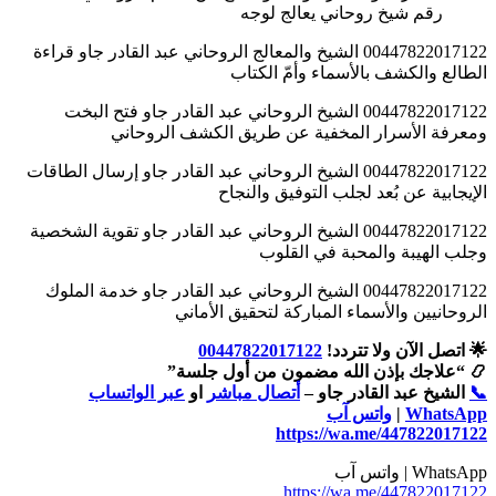
رقم شيخ روحاني يعالج لوجه
00447822017122 الشيخ والمعالج الروحاني عبد القادر جاو قراءة
الطالع والكشف بالأسماء وأمّ الكتاب
00447822017122 الشيخ الروحاني عبد القادر جاو فتح البخت
ومعرفة الأسرار المخفية عن طريق الكشف الروحاني
00447822017122 الشيخ الروحاني عبد القادر جاو إرسال الطاقات
الإيجابية عن بُعد لجلب التوفيق والنجاح
00447822017122 الشيخ الروحاني عبد القادر جاو تقوية الشخصية
وجلب الهيبة والمحبة في القلوب
00447822017122 الشيخ الروحاني عبد القادر جاو خدمة الملوك
الروحانيين والأسماء المباركة لتحقيق الأماني
🌟 اتصل الآن ولا تتردد!
00447822017122
📿 “علاجك بإذن الله مضمون من أول جلسة”
📞
الشيخ عبد القادر جاو –
أتصال مباشر
او
عبر الواتساب
WhatsApp
|
واتس آب
https://wa.me/447822017122
WhatsApp | واتس آب
https://wa.me/447822017122