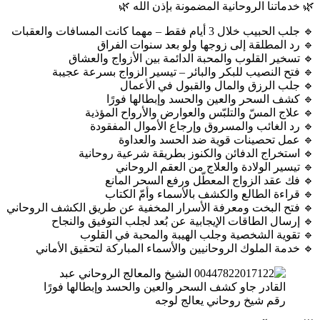
🌿 خدماتنا الروحانية المضمونة بإذن الله 🌿
🔹 جلب الحبيب خلال 3 أيام فقط – مهما كانت المسافات والعقبات
🔹 رد المطلقة إلى زوجها ولو بعد سنوات الفراق
🔹 تسخير القلوب والمحبة الدائمة بين الأزواج والعشاق
🔹 فتح النصيب للبكر والبائر – تيسير الزواج بسرعة عجيبة
🔹 جلب الرزق والمال والقبول في الأعمال
🔹 كشف السحر والعين والحسد وإبطالها فورًا
🔹 علاج المسّ والتلبّس والعوارض والأرواح المؤذية
🔹 رد الغائب والمسروق وإرجاع الأموال المفقودة
🔹 عمل تحصينات قوية ضد الحسد والعداوة
🔹 استخراج الدفائن والكنوز بطريقة شرعية روحانية
🔹 تيسير الولادة والعلاج من العقم الروحاني
🔹 فك عقد الزواج المعطّل ورفع السحر المانع
🔹 قراءة الطالع والكشف بالأسماء وأمّ الكتاب
🔹 فتح البخت ومعرفة الأسرار المخفية عن طريق الكشف الروحاني
🔹 إرسال الطاقات الإيجابية عن بُعد لجلب التوفيق والنجاح
🔹 تقوية الشخصية وجلب الهيبة والمحبة في القلوب
🔹 خدمة الملوك الروحانيين والأسماء المباركة لتحقيق الأماني
رقم شيخ روحاني يعالج لوجه