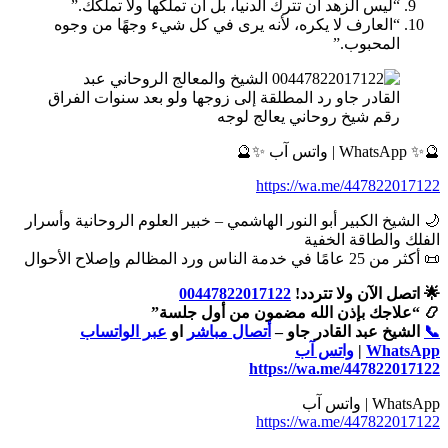
“ليس الزهد أن تترك الدنيا، بل أن تملكها ولا تملكك.”
“العارف لا يكره، لأنه يرى في كل شيء وجهًا من وجوه
المحبوب.”
رقم شيخ روحاني يعالج لوجه
🔮✨ WhatsApp | واتس آب ✨🔮
https://wa.me/447822017122
🌙 الشيخ الكبير أبو النور الهاشمي – خبير العلوم الروحانية وأسرار
الفلك والطاقة الخفية
📜 أكثر من 25 عامًا في خدمة الناس ورد المظالم وإصلاح الأحوال
🌟 اتصل الآن ولا تتردد!
00447822017122
📿 “علاجك بإذن الله مضمون من أول جلسة”
📞
الشيخ عبد القادر جاو –
أتصال مباشر
او
عبر الواتساب
WhatsApp
|
واتس آب
https://wa.me/447822017122
WhatsApp | واتس آب
https://wa.me/447822017122