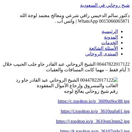
Skip
شيخ روحاني في السعودية
to
content
دكتور سالم الدحيمي راقي شرعي ومعالج معتمد لوجة الله
0015066065871 WhatsApp | واتس آب .
الرئيسية
المدونة
الخدمات
الأسئلة الشائعة
المنتدى الروحاني
00447822017122 الشيخ الروحاني عبد القادر جاو جلب الحبيب خلال
3 أيام فقط – مهما كانت المسافات والعقبات
رقم شيخ روحاني يعالج لوجه
https://c.top4top.io/p_3609m9oc88.jpg
https://i.top4top.io/p_3610pafu61.jpg
https://j.top4top.io/p_3610om3mm2.jpg
https://k.top4top.io/p_36107sidu3.jpg