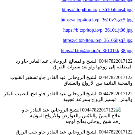
https://l.top4top.io/p_3610a6nus4.jpg
https://a.top4top.io/p_3610v7gzc5.jpg
https://b.top4top.io/p_3610t1jt86.jpg
https://c.top4top.io/p_36106ljzq7.jpg
https://d.top4top.io/p_36101kkj38.jpg
00447822017122 الشيخ والمعالج الروحاني عبد القادر جاو رد
المطلقة إلى زوجها ولو بعد سنوات الفراق
00447822017122 الشيخ الروحاني عبد القادر جاو تسخير القلوب
والمحبة الدائمة بين الأزواج والعشاق
00447822017122 الشيخ الروحاني عبد القادر جاو فتح النصيب للبكر
والبائر – تيسير الزواج بسرعة عجيبة
رقم شيخ روحاني يعالج لوجه
00447822017122 الشيخ الروحاني عبد القادر جاو جلب الرزق