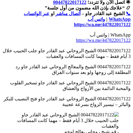
🌟 اتصل الآن ولا تتردد!
00447822017122
📿 “علاجك بإذن الله مضمون من أول جلسة”
📞
الشيخ عبد القادر جاو –
أتصال مباشر
او
عبر الواتساب
WhatsApp
|
واتس آب
https://wa.me/447822017122
WhatsApp | واتس آب
https://wa.me/447822017122
00447822017122 الشيخ الروحاني عبد القادر جاو جلب الحبيب خلال
3 أيام فقط – مهما كانت المسافات والعقبات
00447822017122 الشيخ والمعالج الروحاني عبد القادر جاو رد
المطلقة إلى زوجها ولو بعد سنوات الفراق
00447822017122 الشيخ الروحاني عبد القادر جاو تسخير القلوب
والمحبة الدائمة بين الأزواج والعشاق
00447822017122 الشيخ الروحاني عبد القادر جاو فتح النصيب للبكر
والبائر – تيسير الزواج بسرعة عجيبة
رقم شيخ روحاني يعالج لوجه