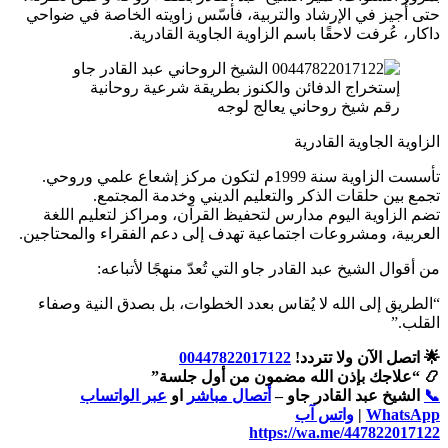
حتى أُجيز في الإرشاد والتربية، فأسّس زاويته الخاصة في ضواحي
داكار، عُرفت لاحقًا باسم الزاوية الجاوية القادرية.
رقم شيخ روحاني يعالج لوجه
الزاوية الجاوية القادرية
تأسست الزاوية سنة 1999م لتكون مركز إشعاع علمي وروحي.
تجمع بين حلقات الذكر والتعليم الديني وخدمة المجتمع.
تضم الزاوية اليوم مدارس لتحفيظ القرآن، ومراكز لتعليم اللغة
العربية، ومشروعات اجتماعية تهدف إلى دعم الفقراء والمحتاجين.
من أقوال الشيخ عبد القادر جاو التي تُعدّ منهجًا لأتباعه:
“الطريق إلى الله لا يُقاس بعدد الخطوات، بل بصدق النية وصفاء
القلب.”
🌟 اتصل الآن ولا تتردد!
00447822017122
📿 “علاجك بإذن الله مضمون من أول جلسة”
📞
الشيخ عبد القادر جاو –
أتصال مباشر
او
عبر الواتساب
WhatsApp
|
واتس آب
https://wa.me/447822017122