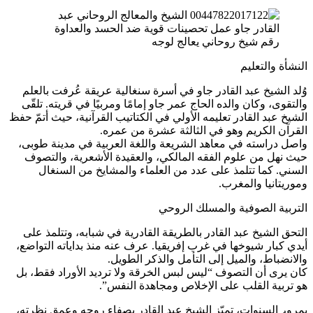
رقم شيخ روحاني يعالج لوجه
النشأة والتعليم
وُلد الشيخ عبد القادر جاو في أسرة سنغالية عريقة عُرفت بالعلم
والتقوى، وكان والده الحاج عمر جاو إمامًا ومربيًا في قريته. تلقّى
الشيخ عبد القادر تعليمه الأولي في الكتاتيب القرآنية، حيث أتمّ حفظ
القرآن الكريم وهو في الثالثة عشرة من عمره.
واصل دراسته في معاهد الشريعة واللغة العربية في مدينة طوبى،
حيث نهل من علوم الفقه المالكي، والعقيدة الأشعرية، والتصوف
السني. كما تتلمذ على عدد من العلماء والمشايخ من السنغال
وموريتانيا والمغرب.
التربية الصوفية والمسلك الروحي
التحق الشيخ عبد القادر بالطريقة القادرية في شبابه، وتتلمذ على
أيدي كبار شيوخها في غرب إفريقيا. عرف عنه منذ بداياته التواضع،
والانضباط، والميل إلى التأمل والذكر الطويل.
كان يرى أن التصوف “ليس لبس الخرقة ولا ترديد الأوراد فقط، بل
هو تربية القلب على الإخلاص ومجاهدة النفس”.
بمرور السنوات، تميّز الشيخ عبد القادر بصفاء روحه وعمق نظرته،