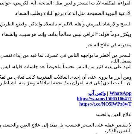
القراءة المكثفة لآيات السحر والعين مثل: الفاتحة، آية الكرسي، خوات
الأدعية النبوية الصحيحة مثل الدعاء برفع البلاء وطلب الشفاء.
النصح والإرشاد للمريض وأهله بالالتزام بالصلاة والذكر، وقطع الطري
ويكرّر دوماً قوله: “الراقي ليس معالجاً بذاته، وإنما هو سبب، والشفاء م
مقدرتة في علاج السحر
السحر من أخطر ما يواجهه الناس في عصرنا، لما فيه من إيذاء نفسي 
بفضل الله،
شهد على يديه كثير من الناس تحسناً ملحوظاً بعد جلسات قليلة، ليس فق
ومن أبرز ما يروى عنه، أن إحدى العائلات المغربية كانت تعاني من تفك
أن “البيت الذي يُتلى فيه القرآن بيتٌ تحفه الملائكة وتفرّ منه الشياطين
WhatsApp
|
واتس آب
https://wa.me/15065166417
https://t.co/NO5lWPz8wT
علاج العين والحسد
لا يقتصر عمله على السحر فحسب، بل يمتد إلى علاج العين والحسد، وه
النفس بالذكر،