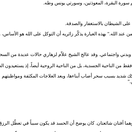
يم سورة البقرة، المعوذتين، وسورتي يونس وطه.
ق على الشيطان بالاستغفار والصدقة.
ن عند الله.” بهذه العبارة يذكّر زائريه أن التوكل على الله هو الأساس، وأ
وبدني واجتماعي. وقد عالج الشيخ علاّم لزهاري حالات عديدة من الس
ط من الناحية الجسدية، بل من الناحية الروحية أيضاً، إذ يستعيدون ال
ك شديد بسبب سحر أصاب أبناءها، وبعد العلاجات المكثفة ومواظبتهم على 
.”
ما آفتان شائعتان. كان يوضح أن الحسد قد يكون سبباً في تعطّل الرز