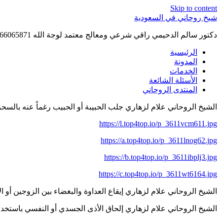
Skip to content
شيخ روحاني في السعودية
دكتور سالم الدحيمي راقي شرعي ومعالج معتمد لوجة الله 0015066065871 WhatsApp | واتس آب .
الرئيسية
المدونة
الخدمات
الأسئلة الشائعة
المنتدى الروحاني
الشيخ الروحاني علام لزهاري جلب الحبيبة أو الحبيب رغماً عنه بالسحر السفلي 417
https://l.top4top.io/p_3611vcm611.jpg
https://a.top4top.io/p_3611lnog62.jpg
https://b.top4top.io/p_3611ibplj3.jpg
https://c.top4top.io/p_3611wt6164.jpg
الشيخ الروحاني علام لزهاري إيقاع العداوة والبغضاء بين الزوجين أو الإخوة أو ال
الشيخ الروحاني علام لزهاري إلحاق الأذى الجسدي أو النفسي باستخدام الخدام م