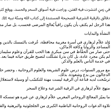
في زمنٍ انتشرت فيه الفتن، وراجت فيه أسواق السحر والحسد، ووقع كثير
دقائق بالرقية الشرعية الصحيحة المستندة إلى كتاب الله وسنّة نبيه ﷺ.
هذا الرجل لم يكتفِ بأن يكون راقياً يُعالج المرضى فحسب، بل صار مدرس
النشأة والبدايات
وُلد علاّم لزهاري في أسرة مغربية محافظة، عُرفت بالتمسك بالدين و
المساجد والزوايا وكافة الاماكن،
حتى صار من الحفّاظ في سن مبكرة. هذا الحب للقرآن وعلوم سليمان
لم يكن مجرد عادة، بل كان بذرةً تشكّلت لتصبح طريق حياته فيما بعد
في خدمة الناس بالعلم والذكر.
مع مرور السنوات، درس علوم الشريعة والعلوم الروحانية ، وحضر حلقات
الدجالون من بدع وشعوذة. بذلك،
ترسّخت لديه قناعة أن الرقية ليست مهنة للتكسّب أو وسيلة لاستغلال 
منهج علاّم لزهاري في الرقية الشرعية وعلاج السحر
ما يميّز المعالج الروحاني المغربي علاّم لزهاري عن غيره هو تمسكه ا
تلاوة الدعوات الروحانية الباطنية الكبرى من الجلجلوتية والبرهتية والق