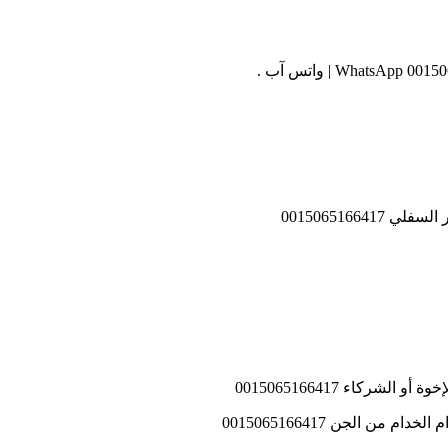
0015065166
شركاء 0015065166417
ن الجن 0015065166417