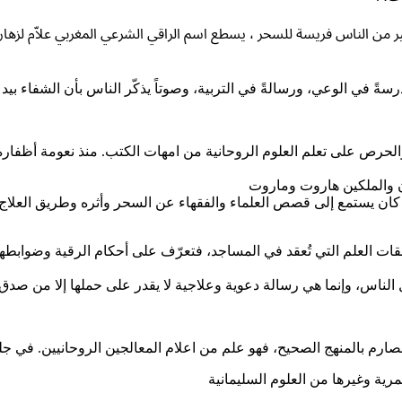
 من الناس فريسة للسحر ، يسطع اسم الراقي الشرعي المغربي علاّم لزهار
ةً في الوعي، ورسالةً في التربية، وصوتاً يذكّر الناس بأن الشفاء بيد 
الحرص على تعلم العلوم الروحانية من امهات الكتب. منذ نعومة أظفار
 والملكين هاروت وماروت
. كان يستمع إلى قصص العلماء والفقهاء عن السحر وأثره وطريق العلاج
 العلم التي تُعقد في المساجد، فتعرّف على أحكام الرقية وضوابطها ا
الناس، وإنما هي رسالة دعوية وعلاجية لا يقدر على حملها إلا من صدق م
لصارم بالمنهج الصحيح، فهو علم من اعلام المعالجين الروحانيين. في جل
مرية وغيرها من العلوم السليمانية