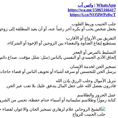
WhatsApp
|
واتس آب
https://wa.me/15065166417
https://t.co/NO5lWPz8wT
جلب الحبيب وربط القلوب
يجعل شخص يحب أو يكره آخر رغماً عنه، أو أن يعيد المطلقة إلى زوجها
التفريق بين الأزواج أو الأقارب
يستطيع إيقاع العداوة والبغضاء بين الزوجين أو الإخوة أو الشركاء،
التسليط بالمرض أو العجز
إلحاق الأذى الجسدي أو النفسي بالناس (مثل: شلل مؤقت، صداع دائ
تسخير الجن لخدمة الإنسان
يرسل الجن للتجسس أو سرقة أشياء أو تخويف الناس أو قضاء حاجات 
تنزيل الأموال وجلب الرزق بإذن الله
قادرون بفضل الله على جعل المال يتدفق عليك بلا تعب عبر الجن.
عمل الحروز والطلاسم
كتابة رموزًا وطلاسم سليمانية أو أسماء خدام حفظة، تحمي من الشرور
جلب الحبيب للزواج