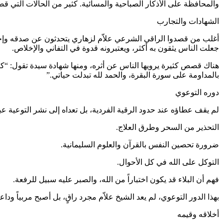
والمحافظة على الأذكار الصباحية والمسائية. كثير من الحالات التي قص
الشهادات والتجارب
أغلب من قصدوا الراقي الشرعي علاّم لزهاري يتحدثون عن صدقه وإخلاصه،
جعلت الناس يثقون به أكثر، ويعتبرونه قدوة في التفاني والإخلاص.
هناك قصص كثيرة يرويها الناس عن أثره، ومنها شهادة سيدة تقول: “
بالمداومة على سورة البقرة، والحمد لله تبدلت حياتي.”
دوره التوعوي
لم يقف عطاؤه عند حدود الرقية الفردية، بل تعداه إلى نشر التوعية 
التحذير من السحر وطرق العلاج.
ضرورة تحصين النفس بالقرآن والعلوم السليمانية.
التوكل على الله في كل الأحوال.
فهم أن البلاء قد يكون اختباراً من الله، والصبر عليه سبيل للرفعة.
بهذا الدور التوعوي، لم يعد الشيخ علاّم مجرد راقٍ، بل أصبح مربياً و
أخلاقه وقيمه