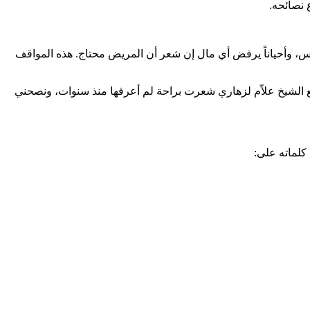
 نصائحه.
لناس، وأحياناً يرفض أي مال إن شعر أن المريض محتاج. هذه المواقف
 الشيخ علاّم لزهاري شعرت براحة لم أعرفها منذ سنوات، ونصحني
كلماته على: