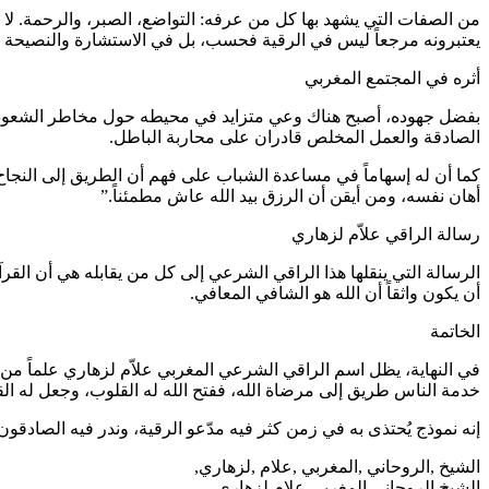
من الصفات التي يشهد بها كل من عرفه: التواضع، الصبر، والرحمة. لا 
يعتبرونه مرجعاً ليس في الرقية فحسب، بل في الاستشارة والنصيحة الأ
أثره في المجتمع المغربي
بفضل جهوده، أصبح هناك وعي متزايد في محيطه حول مخاطر الشعوذة، و
الصادقة والعمل المخلص قادران على محاربة الباطل.
كما أن له إسهاماً في مساعدة الشباب على فهم أن الطريق إلى النجاح 
أهان نفسه، ومن أيقن أن الرزق بيد الله عاش مطمئناً.”
رسالة الراقي علاّم لزهاري
الرسالة التي ينقلها هذا الراقي الشرعي إلى كل من يقابله هي أن القر
أن يكون واثقاً أن الله هو الشافي المعافي.
الخاتمة
في النهاية، يظل اسم الراقي الشرعي المغربي علاّم لزهاري علماً من 
خدمة الناس طريق إلى مرضاة الله، ففتح الله له القلوب، وجعل له الق
إنه نموذج يُحتذى به في زمن كثر فيه مدّعو الرقية، وندر فيه الصادقو
الشيخ ,الروحاني ,المغربي ,علام ,لزهاري,
الشيخ الروحاني المغربي علام لزهاري