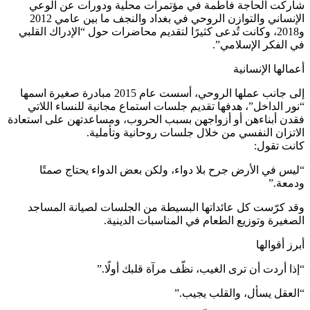
شاركت الحاجة فاطمة في مؤتمرات محلية ودورات عن الوعي
الإنساني والتوازن الروحي في بغداد والنجف ما بين عامي 2012
و2018، وكانت تُدعى كثيرًا لتقديم محاضرات حول “الإدراك القلبي
في الفكر الإسلامي”.
أعمالها الإنسانية
إلى جانب عملها الروحي، أسست عام 2015 مبادرة صغيرة اسمها
“نور الداخل”، هدفها تقديم جلسات استماع مجانية للنساء اللاتي
فقدن أبناءهن أو أزواجهن بسبب الحروب، ومساعدتهن على استعادة
الاتزان النفسي من خلال جلسات روحانية وتأملية.
كانت تقول:
“ليس في الأرض جرح بلا دواء، ولكن بعض الدواء يحتاج صمتًا
ودمعة.”
وقد كرّست كل عائداتها البسيطة من الجلسات لصيانة المساجد
الصغيرة وتوزيع الطعام في المناسبات الدينية.
أبرز أقوالها
“إذا أردت أن ترى الغيب، نظّف مرآة قلبك أولًا.”
“العقل يسأل، والقلب يجيب.”