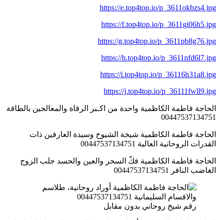
https://e.top4top.io/p_3611okbzs4.jpg
https://f.top4top.io/p_3611gi06h5.jpg
https://g.top4top.io/p_3611pb8g76.jpg
https://h.top4top.io/p_3611nfd6l7.jpg
https://i.top4top.io/p_36116h31a8.jpg
https://j.top4top.io/p_36111fwll9.jpg
الحاجة فاطمة الكاظمية واحدة من اكـبر الرقاة والمعالجين بالطاقة
00447537134751
الحاجة فاطمة الكاظمية شيخة الشيوخ وسيدة العارفين ذات
القدرات الروحانية العالية 00447537134751
الحاجة فاطمة الكاظمية فكّ السحر والعين والحسد جلب الزوج
الغاضب النافر 00447537134751
رقم شيخ روحاني بدون مقابل