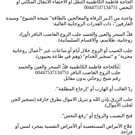
الحاجة فاطمة الكاظمية التنقّل أو الاختفاء الانتقال المكاني أو
التخفي 00447537134751
واحدة من اكـبر الرقاة والمعالجين بالطاقة” شيخة الشيوخ” وسيدة
العارفين”، ذات القدرات الروحانية العالية:
فكّ السحر والعين والحسد جلب الزوج الغاضب النافر (أوراد
روحانية، طلاسم، والاقسام السليمانية).
جلب الحبيب أو الزوج خلال أيام أو ساعات عبر “أعمال روحانية
مجربة” و “تسخير الخدام” (وهم في طاعة يجيبون).
رقم شيخ روحاني بدون مقابل
ردّ الغائب أو الهارب أو “إرجاع المطلقة”.
جلب الرزق بإذن الله و تنزيل الاموال بطرق خارقة (تسخير الجن
لجلب الأموال).
فتح النصيب والزواج أو “رفع النحس”.
علاج الأمراض المستعصية أو الأمراض النفسية بمجرد لمس أو
قراءة.