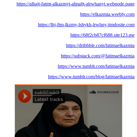
https://alhajt-fatmt-alkazmyt-almaljt-alrwhanyt.webnode.page
https://elkazmia.weebly.com
https://lhj-ftm-lkzmy-lshykh-lrwhny.jimdosite.com
https://68f2cb87cf688.site123.me
https://dribbble.com/fatimaelkazmia
https://substack.com/@fatimaelkazmia
https://www.tumblr.com/fatimaelkazmia
https://www.tumblr.com/blog/fatimaelkazmia