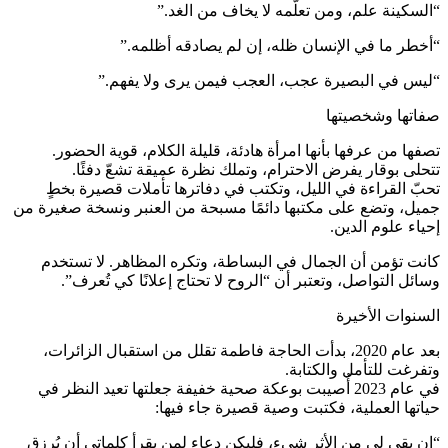
“السكينة علم، ومن تعلّمه لا يخاف من الغد.”
“أخطر ما في الإنسان ظله، إن لم يصادقه أظلمه.”
“ليس في البصيرة عجب، العجب فيمن يرى ولا يفهم.”
صفاتها وشخصيتها
تصفها من عرفها بأنها امرأة هادئة، قليلة الكلام، قوية الحضور.
تتحلى بوقار يفرض الاحترام، وتملك نظرة عميقة تشعّ دفئًا.
تحبّ القراءة في الليل، وتكتب في دفاترها تأملات قصيرة بخطٍ
جميل، وتضع على مكتبها دائمًا مسبحة من العنبر ونسخة صغيرة من
إحياء علوم الدين.
كانت تؤمن أن الجمال في البساطة، وتكره المظاهر. لا تستخدم
وسائل التواصل، وتعتبر أن “الروح لا تحتاج إعلانًا كي تُعرف”.
السنوات الأخيرة
بعد عام 2020، بدأت الحاجة فاطمة تقلل من استقبال الزائرات،
وتفرغت للتأمل والكتابة.
في عام 2023 أُصيبت بوعكة صحية خفيفة جعلتها تعيد النظر في
حياتها العملية، فكتبت وصية قصيرة جاء فيها:
“إن بقي لي من الأثر شيء، فليكن دعاء لمن يقرأ كلماتي أن يُرزق