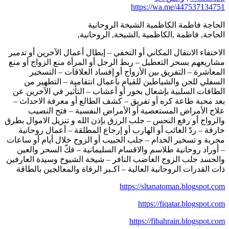
https://wa.me/447537134751
الحاجة فاطمة الكاظمية الشيخة الروحانية
الحاجة, فاطمة ,الكاظمية ,الشيخة, الروحانية,
الاختفاء الانتقال المكاني أو التخفي – إبطال أعمال الآخرين أو تدمير
مشاريعهم بسحر التعطيل – ربط الرجل أو المرأة منع الزواج أو منع
المعاشرة – التفريق بين الأزواج أو إفساد العلاقات – التسخير
السفلي للجن والشياطين للقيام بأعمال انتقامية – التطهير من
الطاقات السلبية بإشعال بخور أو أعشاب – التأثير في الآخرين عن
بعد محبة طاعة كره أو تفريق – كشف الطالع أو معرفة الاحداث –
علاج الأمراض المستعصية أو الأمراض النفسية – فتح النصيب
والزواج أو رفع النحس – جلب الرزق بإذن الله و تنزيل الاموال بطرق
خارقة – ردّ الغائب أو الهارب أو إرجاع المطلقة – أعمال روحانية
مجربة و تسخير الخدام – جلب الحبيب أو الزوج خلال أيام أو ساعات
– أوراد روحانية طلاسم والاقسام السليمانية – فكّ السحر والعين
والحسد جلب الزوج الغاضب النافر – شيخة الشيوخ وسيدة العارفين
ذات القدرات الروحانية العالية – اكـبر الرقاة والمعالجين بالطاقة
https://sltanatoman.blogspot.com
https://fiqatar.blogspot.com
https://fibahrain.blogspot.com