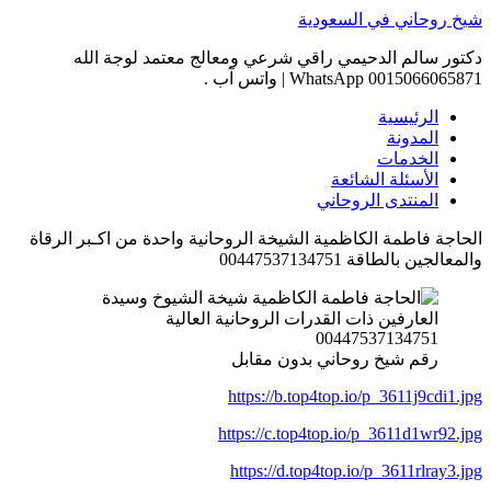
Skip
شيخ روحاني في السعودية
to
content
دكتور سالم الدحيمي راقي شرعي ومعالج معتمد لوجة الله
0015066065871 WhatsApp | واتس آب .
الرئيسية
المدونة
الخدمات
الأسئلة الشائعة
المنتدى الروحاني
الحاجة فاطمة الكاظمية الشيخة الروحانية واحدة من اكـبر الرقاة
والمعالجين بالطاقة 00447537134751
رقم شيخ روحاني بدون مقابل
https://b.top4top.io/p_3611j9cdi1.jpg
https://c.top4top.io/p_3611d1wr92.jpg
https://d.top4top.io/p_3611rlray3.jpg