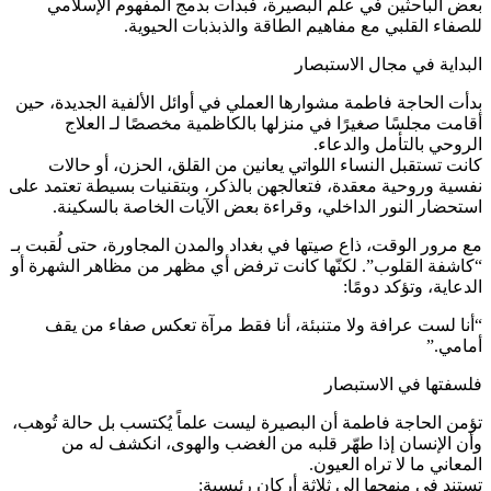
بعض الباحثين في علم البصيرة، فبدأت بدمج المفهوم الإسلامي
للصفاء القلبي مع مفاهيم الطاقة والذبذبات الحيوية.
البداية في مجال الاستبصار
بدأت الحاجة فاطمة مشوارها العملي في أوائل الألفية الجديدة، حين
أقامت مجلسًا صغيرًا في منزلها بالكاظمية مخصصًا لـ العلاج
الروحي بالتأمل والدعاء.
كانت تستقبل النساء اللواتي يعانين من القلق، الحزن، أو حالات
نفسية وروحية معقدة، فتعالجهن بالذكر، وبتقنيات بسيطة تعتمد على
استحضار النور الداخلي، وقراءة بعض الآيات الخاصة بالسكينة.
مع مرور الوقت، ذاع صيتها في بغداد والمدن المجاورة، حتى لُقبت بـ
“كاشفة القلوب”. لكنّها كانت ترفض أي مظهر من مظاهر الشهرة أو
الدعاية، وتؤكد دومًا:
“أنا لست عرافة ولا متنبئة، أنا فقط مرآة تعكس صفاء من يقف
أمامي.”
فلسفتها في الاستبصار
تؤمن الحاجة فاطمة أن البصيرة ليست علماً يُكتسب بل حالة تُوهب،
وأن الإنسان إذا طهّر قلبه من الغضب والهوى، انكشف له من
المعاني ما لا تراه العيون.
تستند في منهجها إلى ثلاثة أركان رئيسية: