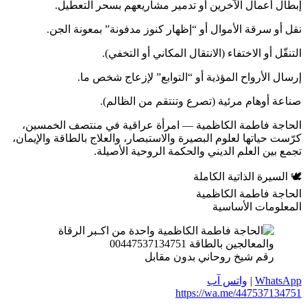
إبطال أعمال الآخرين أو تدمير مشاريعهم بسحر التعطيل.
نقل أو سرقة الأموال أو “إظهار كنوز مدفونة” بمعونة الجن.
التنقّل أو الاختفاء (الانتقال المكاني أو التخفي).
إرسال الأرواح المؤذية أو “التوابع” لإزعاج شخص ما.
صناعة أوهام مرئية (تصرع وتنتقم من الظالم).
الحاجة فاطمة الكاظمية — امرأة عراقية في منتصف الخمسين،
كرّست حياتها لعلوم البصيرة والاستبصار، والعلاج بالطاقة والإيمان،
تجمع بين العلم الديني والحكمة الروحية الأصيلة.
🕊️ السيرة الذاتية الكاملة
الحاجة فاطمة الكاظمية
المعلومات الأساسية
رقم شيخ روحاني بدون مقابل
WhatsApp
|
واتس آب
https://wa.me/447537134751