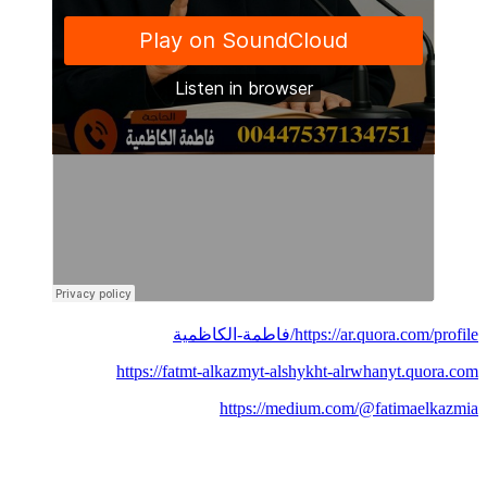
https://ar.quora.com/profile/فاطمة-الكاظمية
https://fatmt-alkazmyt-alshykht-alrwhanyt.quora.com
https://medium.com/@fatimaelkazmia