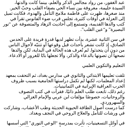
عبد الغفور، من رواد مجالس الذكر والعلم، بينما كانت والدتها،
السيدة حليمة، معروفة بين نساء الحي بصفاء القلب وحبّ الخير.
منذ صغرها، ظهرت على فاطمة ملامح التأمل والهدوء، فكانت تميل
إلى العزلة في أوقات كثيرة، تجلس قرب ضوء الفانوس تقرأ في
كتب والدها القديمة، وتستمع إلى أحاديث الزهاد والمتصوفة عن “نور
البصيرة” و“عين القلب”.
في سن الثانية عشرة، بدأت تظهر لديها قدرة فريدة على الحدس
الصادق، إذ كانت تشعر بأحداث قبل وقوعها أو تتنبّه لأحوال الناس
من دون أن يتحدثوا. لم تُعرف هذه الحالة في البداية، لكن والدها
نصحها أن تصونها بالدعاء والذكر، وألا تجعلها بابًا للغرور أو الادعاء.
التعليم والتكوين العلمي
تلقت تعليمها الابتدائي والثانوي في مدارس بغداد، ثم التحقت بمعهد
إعداد المعلمات، لكنها لم تكمل دراستها الجامعية بسبب ظروف
الحرب العراقية الإيرانية في الثمانينيات.
رغم ذلك، تابعت طلب العلم ذاتيًا، فقرأت في كتب التصوف
والروحانيات، خصوصًا مؤلفات ابن عربي والإمام الغزالي
والسهروردي.
كما درست أصول الطاقة الحيوية الحديثة وطب الأعشاب، وشاركت
في ورشات للتأمل والعلاج الروحي في النجف وبغداد.
في أوائل التسعينيات، تأثرت بمدرسة “الوعي النوري” التي أسسها