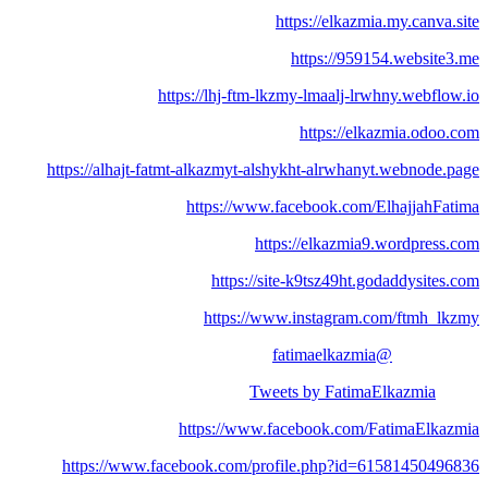
https://elkazmia.my.canva.site
https://959154.website3.me
https://lhj-ftm-lkzmy-lmaalj-lrwhny.webflow.io
https://elkazmia.odoo.com
https://alhajt-fatmt-alkazmyt-alshykht-alrwhanyt.webnode.page
https://www.facebook.com/ElhajjahFatima
https://elkazmia9.wordpress.com
https://site-k9tsz49ht.godaddysites.com
https://www.instagram.com/ftmh_lkzmy
@fatimaelkazmia
Tweets by FatimaElkazmia
https://www.facebook.com/FatimaElkazmia
https://www.facebook.com/profile.php?id=61581450496836