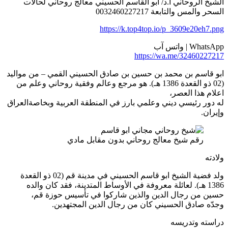
لشيخ الروحاني أ.د/ ابو القاسم الحسيني معالج روحاني لحالات
لسحر والمس والتابعة 0032460227217
https://k.top4top.io/p_3609e20eh7.pn
WhatsA | واتس آب
https://wa.me/3246022721
بو قاسم بن محمد بن حسين بن صادق الحسيني القمي – من مواليد
(02 ذو القعدة 1386 هـ). هو مرجع وعالم وفقية روحاني وعلم من
علام هذا العصر،
ه دور رئيسي ديني وعلمي بارز في المنطقة العربية وبخاصةالعراق
إيران.
رقم شيخ معالج روحاني بدون مقابل مادي
لادته
ولد فضية الشيخ ابو قاسم الحسيني في مدينة قم (02 ذو القعدة
1386 هـ). لعائلة معروفة في الأوساط المتدينة، فقد كان والده
سين من رجال الدين والذين شاركوا في تأسيس حوزة قم،
جدّه صادق الحسيني كان من رجال الدين المجتهدين.
راسته وتدريسه