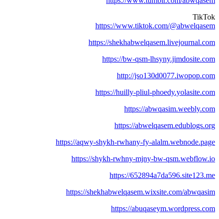
https://www.tumblr.com/abwqase
TikTo
https://www.tiktok.com/@abwelqase
https://shekhabwelqasem.livejournal.co
https://bw-qsm-lhsyny.jimdosite.co
http://jso130d0077.iwopop.co
https://huilly-pliul-phoedy.yolasite.co
https://abwqasim.weebly.co
https://abwelqasem.edublogs.or
https://aqwy-shykh-rwhany-fy-alalm.webnode.pag
https://shykh-rwhny-mjny-bw-qsm.webflow.i
https://652894a7da596.site123.m
https://shekhabwelqasem.wixsite.com/abwqasi
https://abuqaseym.wordpress.co