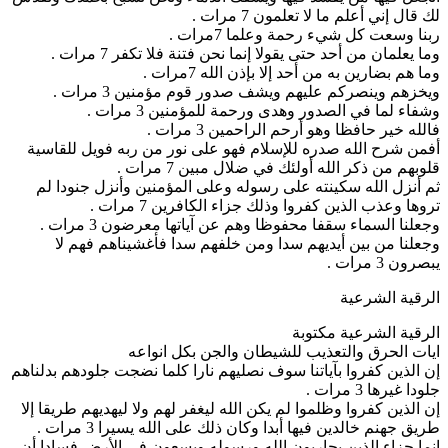
ك قال إني أعلم ما لا تعلمون 7 مرات .
بنا وسعت كل شيء رحمة وعلما 7مرات .
ما يعلمان من أحد حتى يقولا إنما نحن فتنة فلا تكفر 7 مرات .
ما هم بضارين به من أحد إلا بإذن الله 7مرات .
يخزهم وينصركم عليهم ويشف صدور قوم مؤمنين 3 مرات .
شفاء لما في الصدور وهدى ورحمة للمؤمنين 3 مرات .
الله خير حافظا وهو أرحم الراحمين 3 مرات .
فمن شرح الله صدره للإسلام فهو على نور من ربه فويل للقاسية
لوبهم من ذكر الله أولئك في ضلال مبين 7 مرات .
م أنزل الله سكينته على رسوله وعلى المؤمنين وأنزل جنودا لم
روها وعذب الذين كفروا وذلك جزاء الكافرين 7 مرات .
جعلنا السماء سقفا محفوظا وهم عن آياتها معرضون 3 مرات .
جعلنا من بين أيديهم سدا ومن خلفهم سدا فأغشيناهم فهم لا
صرون 3 مرات .
لرقية الشرعية
لرقية الشرعية مكتوبة
يات الحرق والتعذيب للشيطان والجن بكل انواعه
ن الذين كفروا بآياتنا سوف نصليهم نارا كلما نضجت جلودهم بدلناهم
ودا غيرها 3 مرات .
ن الذين كفروا وظلموا لم يكن الله ليغفر لهم ولا ليهديهم طريقا إلا
ريق جهنم خالدين فيها أبدا وكان ذلك على الله يسيرا 3 مرات .
نما جزاء الذين يحاربون الله ورسوله ويسعون في الأرض فسادا أن