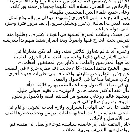
لأجل ما كان يلمس فيه أستاذه من علائم النبوغ والذكاء المفرط
الإخلاص حد التفاني، فسلام الله عليهما جميعاً ورحمته وبركاته،
على جميع علماء الدين المخلصين مثلهما».
قول الشيخ عبد النبي الكجوري (مشهد): «وكان من المتوقع لمثل
ذه القدرات العالية ان تبرز وبشكل سريع، إذ بعد مرور فترة وجيزه
لتف حوله جماعه
ن فضلاء وطلاب الحوزة العلمية في النجف الاشرف، وطلبوا منه
دريس بحث الخارج فقهاً واصولاً. وبعد اصرار شديد منهم بدأ بتدريسه
هم،
عمره آنذاك لم يتجاوز الثلاثين سنه، وهذا لم يكن متعارفأ في
لنجف الاشرف في ذلك الوقت، مما لفت انتباه الحوزة العلمية
ما فيها المدرسين والعلماء والاكابر من المحققين العظماء».
قول الشيخ محمد السند: «كان بجانب دقة نظره جريء في التنقيب
ن جذور النظريات ومتابعتها واكتشاف بنى نظريات جديدة أخرى
كان صيرفياً صناعياً في الاصول والفقه،
ي في صناعة الاصول وصناعة الفقه بمهارة فائقة جداً».
ال عنه الدكتور محمد هادي الأميني:«…. فقيه أصولي جليل،
مجتهد عالم روحاني متضلع من أساتذة الفقه والأصول والعلوم
لروحانية، ورع صالح تقي خبير،
تلمذ على يد عبد الهادي الشيرازي ولازم أبحاث الخوئي، وأقام في
لنجف عدة سنين كانت له فيها حلقات تدريس وبحث يحضرها لفيف
ن الأفاضل والأجلاء،
ادر النجف على إثر عاصفة سياسية هوجاء وانتقل إلى مدينة قم
واصل فيها التدريس وتربية الطلاب