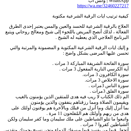
WhatsA | واتس آب
https://wa.me/3246022721
يفية ترتيب ايات الرقية الشرعية مكتوبة
لعلاج بالرقية الشرعية للحسد والعين والمس يعتبر إحدى الطرق
لفعالة ، لذلك أنصح المريض باللجوء إلى شيخ ومعالج روحاني ويتبع
لبرنامج العلاجي الذي يعطيه له الشيخ .
 إليك ايات الرقية الشرعية المكتوبة و المضمونة والمرتبة والتي
حسن عليها المرضى بشكل واضح :
ورة الفاتحة الشريفة المباركة 3 مرات .
ية الكرسي النارية المفعول 3 مرات .
ورة الكافرون 3 مرات.
ورة الاخلاص 3 مرات.
ورة الناس 3مرات .
ورة الفلق 3مرات .
لم ذلك الكتاب لا ريب فيه هدى للمتقين الذين يؤمنون بالغيب
يقيمون الصلاة ومما رزقناهم ينفقون والذين يؤمنون
ما أنزل إليك وما أنزل من قبلك وبالآخرة هم يوقنون أولئك على
دى من ربهم وأولئك هم المُفلحون 11 مرة .
اتبعوا ما تتلو الشياطين على ملك سليمان وما كفر سليمان ولكن
لشياطين كفروا 7 مرات .
تجعل فيها من يفسد فيها ويسفك الدماء ونحن نسبح بحمدك ونقدس