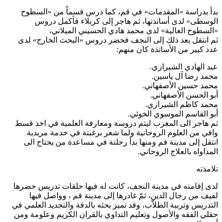
دأ بدراسة «المقدمات» في قم، كما درس قسماً من «السطوح
لوسطى» لدى أساتذتها، ثم هاجر إلى كربلاء فأكمل دروس
السطوح العالية» لدى محمد هادي الحسيني الميلاني،
م انتقل بعد ذلك إلى النجف فحضر دروس «البحث الخارج» لدى
دد كبير من الأساتذة كان منهم:
بد الهادي الشيرازي.
حمد رضا آل ياسين.
حمد حسين الأصفهاني.
بو الحسن الأصفهاني.
حمد كاظم الشيرازي.
بو القاسم الموسوي الخوئي.
م هاجر الى المغرب ليتم دروسة ومعارفة العلمية في اخذ قسط
افي من العلوم الروحانية ولما شعر برغبتة في خدمة مريدية
نتقل إلى مدينة قم ومنها بدأ رحلتة في مساعدة من يحتاج الى
لمداواه بالعلاج الروحاني.
لامذته
دى إقامته في مدينة النجف، كانت له فيها حلقات تدريس حضرها
فيف من رجال الدين، ثمّ غادرها إلى مدينة قم ، وواصل فيها
لتدريس وتربية الطلاّب، وقد تميز بحثه بالدقة والتجديد العلمي في
قلي الفقه والأصول وتعليم التداوي بالقران الكريم وعلومة ومن