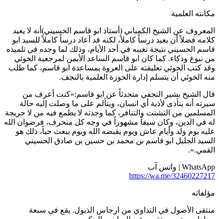
كانته العلمية
لمعروف عن الشيخ الكمباني (أستاذ ابو قاسم الحسيني)أنه لا يعيد
لامه فضلاً أن يعيد درساً كاملاً، لكنه قد أعاد درساً كاملاً للسيد ابو
اسم الحسيني نتيجة تغيبه في أحد الأيام، وذلك لما وجده في تلميذه
ن نبوغ وذكاء. كما كان ابو قاسم الساعد الأيمن لمرجعية الخوئي
قد كتب الخوئي تعليقته على العروة بمساعدة ابو قاسم، كما طلب
نه الخوئي أن يتسلم إدارة الحوزة العلمية بالنجف.
ال الشيخ بشير النجفي متحدثاً عن ابو قاسم:«كنت أعرف من
يرته أنه يتأذى لأذية أي انسان، ويتألم على ما وصلت إليه حالة
لمسلمين من التشتت والتنافر، كما وجدته لا يطمع فيه من لا حريجة
ه في الدين، وكان سيفاً مشهوراً في وجه كل منحرف، فرضوان الله
ليه يوم ولد وأيام عاش ويوم يقبضه الله ويوم يبعث حياً، ذلك هو
لسيد الجليل ابو قاسم بن محمد بن حسين بن صادق الحسيني
لقمي.».
WhatsA | واتس آب
https://wa.me/3246022721
ؤلفاته
نتقى الأصول في التداوي من ارجاس الذيول. يقع في سبعة