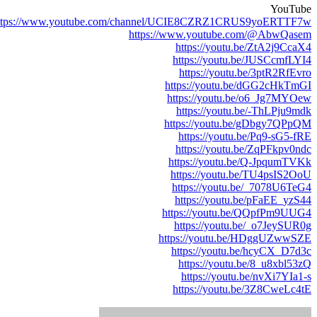
YouTub
https://www.youtube.com/channel/UCIE8CZRZ1CRUS9yoERTTF7
https://www.youtube.com/@AbwQase
https://youtu.be/ZtA2j9CcaX
https://youtu.be/JUSCcmfLYI
https://youtu.be/3ptR2RfEvr
https://youtu.be/dGG2cHkTmG
https://youtu.be/o6_Jg7MYOe
https://youtu.be/-ThLPju9md
https://youtu.be/gDbgy7QPpQ
https://youtu.be/Pq9-sG5-fR
https://youtu.be/ZqPFkpv0nd
https://youtu.be/Q-JpqumTVK
https://youtu.be/TU4psIS2Oo
https://youtu.be/_7078U6TeG
https://youtu.be/pFaEE_yzS4
https://youtu.be/QQpfPm9UUG
https://youtu.be/_o7JeySUR0
https://youtu.be/HDggUZwwSZ
https://youtu.be/hcyCX_D7d3
https://youtu.be/8_u8xbl53z
https://youtu.be/nvXi7YIa1-
https://youtu.be/3Z8CweLc4t