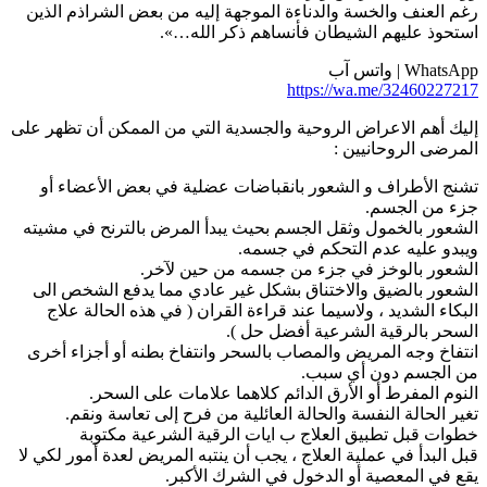
غم العنف والخسة والدناءة الموجهة إليه من بعض الشراذم الذين
ستحوذ عليهم الشيطان فأنساهم ذكر الله…».
WhatsA | واتس آب
https://wa.me/3246022721
ليك أهم الاعراض الروحية والجسدية التي من الممكن أن تظهر على
لمرضى الروحانيين :
شنج الأطراف و الشعور بانقباضات عضلية في بعض الأعضاء أو
زء من الجسم.
لشعور بالخمول وثقل الجسم بحيث يبدأ المرض بالترنح في مشيته
يبدو عليه عدم التحكم في جسمه.
لشعور بالوخز في جزء من جسمه من حين لآخر.
لشعور بالضيق والاختناق بشكل غير عادي مما يدفع الشخص الى
لبكاء الشديد ، ولاسيما عند قراءة القران ( في هذه الحالة علاج
لسحر بالرقية الشرعية أفضل حل ).
نتفاخ وجه المريض والمصاب بالسحر وانتفاخ بطنه أو أجزاء أخرى
ن الجسم دون أي سبب.
لنوم المفرط أو الأرق الدائم كلاهما علامات على السحر.
غير الحالة النفسة والحالة العائلية من فرح إلى تعاسة ونقم.
طوات قبل تطبيق العلاج ب ايات الرقية الشرعية مكتوبة
بل البدأ في عملية العلاج ، يجب أن ينتبه المريض لعدة أمور لكي لا
قع في المعصية أو الدخول في الشرك الأكبر.