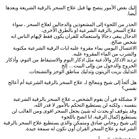
ليك بعض الأمور ينصح بها قبل علاج السحر بالرقية الشريعة وبعدها
يضا.
لحذر من اللجوء إلى المشعوذين والدجالين لعلاج السحر ، سواء
لاج السحر بالرقية الشرعية او بالطرق الأخرى،
لدجال يبقى دجالا واستعماله للقران يكون فقط لإيهام الناس انه
خص صالح.
لاغتسال اليومي بماء مقروء عليه ايات الرقية الشرعية مكتوبة
الشرب من الماء المقروء عليه.
رديد الاذكار والأدعية مثل اذكار النوم والاستيقاظ من النوم، وأذكار
لخروج والدخول من وإلى البيت… إلخ
لتدليك بزيت الزيتون وتدليك مناطق الوخز والتشنجات.
ل ألجأ إلى شيخ ومعالج لـ علاج السحر بالرقية الشرعية أم أعالج
فسي؟
ا مشكلة في أن يقوم الشخص بـ علاج السحر بالرقية الشرعية
نفسه ، ولكنه لن يستطيع التحكم بالأمور لا قدر الله،
قد يتوقف او يحدث له شيئ يجعل السحر اقوى ومن الغالب لن
ستطيع إكمال الرقية. انا انصح باللجوء
لى شيخ روحاني صادق ومتمكن والذي يستطيع علاج السحر بالرقية
لشرعية و علاج السحر القران أون تكون له سمعة جيدة.