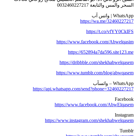
لسحر والمس والتابعة 0032460227217
WhatsA | واتس آب
https://wa.me/3246022721
https://t.co/vfYY0CkIF
https://www.facebook.com/Abwelqasi
https://652894a7da596.site123.m
https://dribbble.com/shekhabwelqase
https://www.tumblr.com/blog/abwqase
WhatsAp – واتسآب
https://api.whatsapp.com/send?phone=3246022721
Faceboo
https://www.facebook.com/AbwElqase
Instagra
https://www.instagram.com/shekhabwelqase
Tumbl