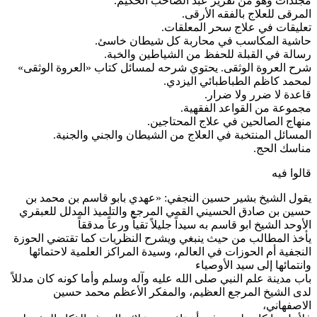
جلدات وهو من تقرير عبد الصاحب الحكيم.
لمرقى للعلاج بالفقه الأرقى.
عليقات في علاج سحر المعلقات.
اشية المكاسب في محاربة كل شيطان خاسئ.
سالة في القبلة للحفظ من الشياطين والخبة.
رح العروة الوثقى. يحتوي شرحه لمسائل كتاب «العروة الوثقى»
محمد كاظم الطباطبائي اليزدي.
اعدة لا ضرر ولا ضرار.
جموعة من القواعد الفقهية.
نهاج الصالحين في علاج المحتاجين.
لمسائل المنتخبة في العلاج من الشيطان والجني والجنية.
ناسك الحج.
الوا فيه
قول الشيخ بشير حسين النجفي: «عهدي بابو قاسم بن محمد بن
سين بن صادق الحسيني القمي المرجع والتلميذ المدلل للعبقري
لأوحد الشيخ ابو قاسم به سيداً جليلاً تقياً ورعاً مدققاً
أخذ المطالب من حيث ينبغي ويشرح النظريات كما تقتضي الحوزة
لنجفية أم الحوزات في العالم، وسيدة المراكز العلمية لاحتمائها
انتمائها إلى سيد الأوصياء
اب مدينة علم النبي صلى الله عليه وآله وسلم وأما كونه كان مدللاً
دى الشيخ المرجع العظيم، والمفكر الأعظم محمد حسين
لاصفهاني،