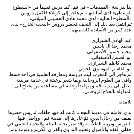
دأ بدراسة «المقدمات» في قم، كما درس قسماً من «السطوح
لوسطى» لدى أساتذتها، ثم هاجر إلى كربلاء فأكمل دروس
السطوح العالية» لدى محمد هادي الحسيني الميلاني،
م انتقل بعد ذلك إلى النجف فحضر دروس «البحث الخارج» لدى
دد كبير من الأساتذة كان منهم:
بد الهادي الشيرازي.
حمد رضا آل ياسين.
حمد حسين الأصفهاني.
بو الحسن الأصفهاني.
حمد كاظم الشيرازي.
بو القاسم الموسوي الخوئي.
م هاجر الى المغرب ليتم دروسة ومعارفة العلمية في اخذ قسط
افي من العلوم الروحانية ولما شعر برغبتة في خدمة مريدية
نتقل إلى مدينة قم ومنها بدأ رحلتة في مساعدة من يحتاج الى
لمداواه بالعلاج الروحاني.
لامذته
دى إقامته في مدينة النجف، كانت له فيها حلقات تدريس حضرها
فيف من رجال الدين، ثمّ غادرها إلى مدينة قم ، وواصل فيها
لتدريس وتربية الطلاّب، وقد تميز بحثه بالدقة والتجديد العلمي في
قلي الفقه والأصول وتعليم التداوي بالقران الكريم وعلومة ومن