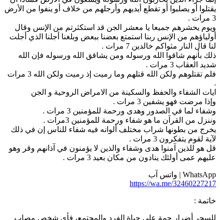
قتلوا أو يصلبوا أو تقطع أيديهم وأرجلهم من خلاف أو ينفوا من الأرض
ات .
يوم يحشرهم جميعا يا معشر الجن قد استكثرتم من الإنس وقال
ولياؤهم من الإنس ربنا استمتع بعضنا ببعض وبلغنا أجلنا الذي أجلت
نا قال النار مثواكم خالدين 7 مرات .
لك بأنهم شاقوا الله ورسوله ومن يشاقق الله ورسوله فإن الله
ديد العقاب 3 مرات .
فلم تقتلوهم ولكن الله قتلهم وما رميت إذ رميت ولكن الله 3 مرات
يات الشفاء والحفظ والسكينة من الامراض الروحية و الجن
إذا مرضت فهو يشفين 3 مرات .
شفاء لما في الصدور وهدى ورحمة للمؤمنين 3 مرات .
ننزل من القرآن ما هو شفاء ورحمة للمؤمنين 3مرات .
خرج من بطونها شراب مختلف ألوانه فيه شفاء للناس إن في ذلك
آية لقوم يتفكرون 3 مرات .
ل هو للذين آمنوا هدى وشفاء والذين لا يؤمنون في آذانهم وقر وهو
ليهم عمى أولئك ينادون من مكان بعيد 3 مرات .
WhatsA | واتس آب
https://wa.me/3246022721
اتمة :
لسحر أضرار جمة على حياة الفرد والمجتمع، فأي شخص مصاب