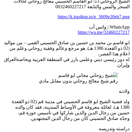
لشيخ الروحاني أ.د/ ابو القاسم الحسيني معالج روحاني لحالات
لسحر والمس والتابعة 0032460227217
https://k.top4top.io/p_3609e20eh7.pn
WhatsA | واتس آب
https://wa.me/3246022721
بو قاسم بن محمد بن حسين بن صادق الحسيني القمي – من مواليد
(02 ذو القعدة 1386 هـ). هو مرجع وعالم وفقية روحاني وعلم من
علام هذا العصر،
ه دور رئيسي ديني وعلمي بارز في المنطقة العربية وبخاصةالعراق
إيران.
رقم شيخ معالج روحاني بدون مقابل مادي
لادته
ولد فضية الشيخ ابو قاسم الحسيني في مدينة قم (02 ذو القعدة
1386 هـ). لعائلة معروفة في الأوساط المتدينة، فقد كان والده
سين من رجال الدين والذين شاركوا في تأسيس حوزة قم،
جدّه صادق الحسيني كان من رجال الدين المجتهدين.
راسته وتدريسه