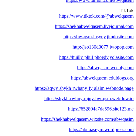
https://www.tumblr.com/abwqase
TikTo
https://www.tiktok.com/@abwelqase
https://shekhabwelqasem.livejournal.co
https://bw-qsm-lhsyny.jimdosite.co
http://jso130d0077.iwopop.co
https://huilly-pliul-phoedy.yolasite.co
https://abwqasim.weebly.co
https://abwelqasem.edublogs.or
https://aqwy-shykh-rwhany-fy-alalm.webnode.pag
https://shykh-rwhny-mjny-bw-qsm.webflow.i
https://652894a7da596.site123.m
https://shekhabwelqasem.wixsite.com/abwqasi
https://abuqaseym.wordpress.co