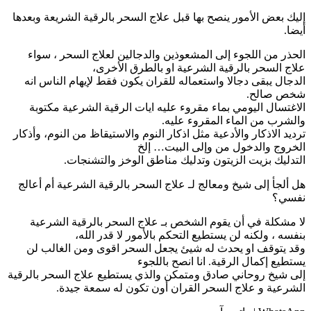
ليك بعض الأمور ينصح بها قبل علاج السحر بالرقية الشريعة وبعدها
يضا.
لحذر من اللجوء إلى المشعوذين والدجالين لعلاج السحر ، سواء
لاج السحر بالرقية الشرعية او بالطرق الأخرى،
لدجال يبقى دجالا واستعماله للقران يكون فقط لإيهام الناس انه
خص صالح.
لاغتسال اليومي بماء مقروء عليه ايات الرقية الشرعية مكتوبة
الشرب من الماء المقروء عليه.
رديد الاذكار والأدعية مثل اذكار النوم والاستيقاظ من النوم، وأذكار
لخروج والدخول من وإلى البيت… إلخ
لتدليك بزيت الزيتون وتدليك مناطق الوخز والتشنجات.
ل ألجأ إلى شيخ ومعالج لـ علاج السحر بالرقية الشرعية أم أعالج
فسي؟
ا مشكلة في أن يقوم الشخص بـ علاج السحر بالرقية الشرعية
نفسه ، ولكنه لن يستطيع التحكم بالأمور لا قدر الله،
قد يتوقف او يحدث له شيئ يجعل السحر اقوى ومن الغالب لن
ستطيع إكمال الرقية. انا انصح باللجوء
لى شيخ روحاني صادق ومتمكن والذي يستطيع علاج السحر بالرقية
لشرعية و علاج السحر القران أون تكون له سمعة جيدة.