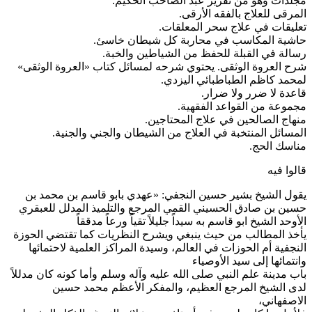
جلدات وهو من تقرير عبد الصاحب الحكيم.
لمرقى للعلاج بالفقه الأرقى.
عليقات في علاج سحر المعلقات.
اشية المكاسب في محاربة كل شيطان خاسئ.
سالة في القبلة للحفظ من الشياطين والخبة.
رح العروة الوثقى. يحتوي شرحه لمسائل كتاب «العروة الوثقى»
محمد كاظم الطباطبائي اليزدي.
اعدة لا ضرر ولا ضرار.
جموعة من القواعد الفقهية.
نهاج الصالحين في علاج المحتاجين.
لمسائل المنتخبة في العلاج من الشيطان والجني والجنية.
ناسك الحج.
الوا فيه
قول الشيخ بشير حسين النجفي: «عهدي بابو قاسم بن محمد بن
سين بن صادق الحسيني القمي المرجع والتلميذ المدلل للعبقري
لأوحد الشيخ ابو قاسم به سيداً جليلاً تقياً ورعاً مدققاً
أخذ المطالب من حيث ينبغي ويشرح النظريات كما تقتضي الحوزة
لنجفية أم الحوزات في العالم، وسيدة المراكز العلمية لاحتمائها
انتمائها إلى سيد الأوصياء
اب مدينة علم النبي صلى الله عليه وآله وسلم وأما كونه كان مدللاً
دى الشيخ المرجع العظيم، والمفكر الأعظم محمد حسين
لاصفهاني،