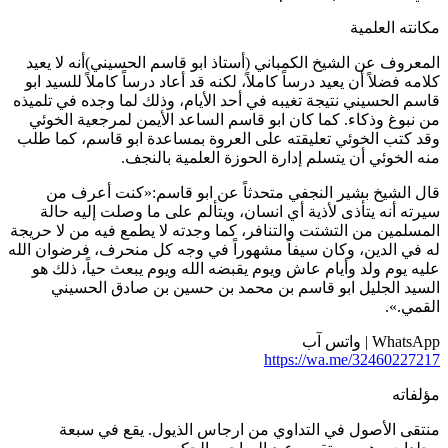
كانته العلمية
لمعروف عن الشيخ الكمباني (أستاذ ابو قاسم الحسيني)أنه لا يعيد
لامه فضلاً أن يعيد درساً كاملاً، لكنه قد أعاد درساً كاملاً للسيد ابو
اسم الحسيني نتيجة تغيبه في أحد الأيام، وذلك لما وجده في تلميذه
ن نبوغ وذكاء. كما كان ابو قاسم الساعد الأيمن لمرجعية الخوئي
قد كتب الخوئي تعليقته على العروة بمساعدة ابو قاسم، كما طلب
نه الخوئي أن يتسلم إدارة الحوزة العلمية بالنجف.
ال الشيخ بشير النجفي متحدثاً عن ابو قاسم:«كنت أعرف من
يرته أنه يتأذى لأذية أي انسان، ويتألم على ما وصلت إليه حالة
لمسلمين من التشتت والتنافر، كما وجدته لا يطمع فيه من لا حريجة
ه في الدين، وكان سيفاً مشهوراً في وجه كل منحرف، فرضوان الله
ليه يوم ولد وأيام عاش ويوم يقبضه الله ويوم يبعث حياً، ذلك هو
لسيد الجليل ابو قاسم بن محمد بن حسين بن صادق الحسيني
لقمي.».
WhatsA | واتس آب
https://wa.me/3246022721
ؤلفاته
نتقى الأصول في التداوي من ارجاس الذيول. يقع في سبعة