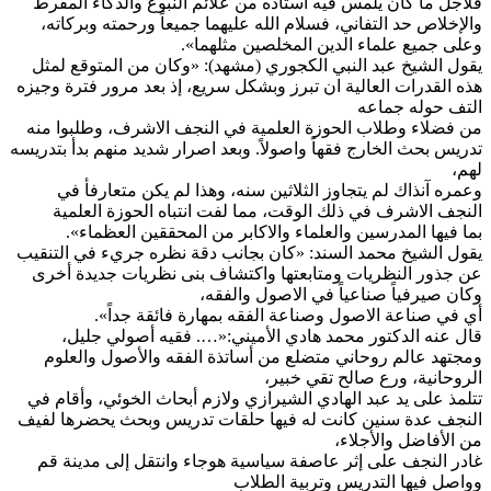
لأجل ما كان يلمس فيه أستاذه من علائم النبوغ والذكاء المفرط
الإخلاص حد التفاني، فسلام الله عليهما جميعاً ورحمته وبركاته،
على جميع علماء الدين المخلصين مثلهما».
قول الشيخ عبد النبي الكجوري (مشهد): «وكان من المتوقع لمثل
ذه القدرات العالية ان تبرز وبشكل سريع، إذ بعد مرور فترة وجيزه
لتف حوله جماعه
ن فضلاء وطلاب الحوزة العلمية في النجف الاشرف، وطلبوا منه
دريس بحث الخارج فقهاً واصولاً. وبعد اصرار شديد منهم بدأ بتدريسه
هم،
عمره آنذاك لم يتجاوز الثلاثين سنه، وهذا لم يكن متعارفأ في
لنجف الاشرف في ذلك الوقت، مما لفت انتباه الحوزة العلمية
ما فيها المدرسين والعلماء والاكابر من المحققين العظماء».
قول الشيخ محمد السند: «كان بجانب دقة نظره جريء في التنقيب
ن جذور النظريات ومتابعتها واكتشاف بنى نظريات جديدة أخرى
كان صيرفياً صناعياً في الاصول والفقه،
ي في صناعة الاصول وصناعة الفقه بمهارة فائقة جداً».
ال عنه الدكتور محمد هادي الأميني:«…. فقيه أصولي جليل،
مجتهد عالم روحاني متضلع من أساتذة الفقه والأصول والعلوم
لروحانية، ورع صالح تقي خبير،
تلمذ على يد عبد الهادي الشيرازي ولازم أبحاث الخوئي، وأقام في
لنجف عدة سنين كانت له فيها حلقات تدريس وبحث يحضرها لفيف
ن الأفاضل والأجلاء،
ادر النجف على إثر عاصفة سياسية هوجاء وانتقل إلى مدينة قم
واصل فيها التدريس وتربية الطلاب