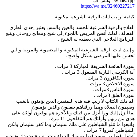
WhatsA | واتس آب
https://wa.me/3246022721
يفية ترتيب ايات الرقية الشرعية مكتوبة
لعلاج بالرقية الشرعية للحسد والعين والمس يعتبر إحدى الطرق
لفعالة ، لذلك أنصح المريض باللجوء إلى شيخ ومعالج روحاني ويتبع
لبرنامج العلاجي الذي يعطيه له الشيخ .
 إليك ايات الرقية الشرعية المكتوبة و المضمونة والمرتبة والتي
حسن عليها المرضى بشكل واضح :
ورة الفاتحة الشريفة المباركة 3 مرات .
ية الكرسي النارية المفعول 3 مرات .
ورة الكافرون 3 مرات.
ورة الاخلاص 3 مرات.
ورة الناس 3مرات .
ورة الفلق 3مرات .
لم ذلك الكتاب لا ريب فيه هدى للمتقين الذين يؤمنون بالغيب
يقيمون الصلاة ومما رزقناهم ينفقون والذين يؤمنون
ما أنزل إليك وما أنزل من قبلك وبالآخرة هم يوقنون أولئك على
دى من ربهم وأولئك هم المُفلحون 11 مرة .
اتبعوا ما تتلو الشياطين على ملك سليمان وما كفر سليمان ولكن
لشياطين كفروا 7 مرات .
تجعل فيها من يفسد فيها ويسفك الدماء ونحن نسبح بحمدك ونقدس