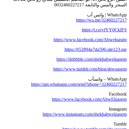
لسحر والمس والتابعة 0032460227217
WhatsA | واتس آب
https://wa.me/3246022721
https://t.co/vfYY0CkIF
https://www.facebook.com/Abwelqasi
https://652894a7da596.site123.m
https://dribbble.com/shekhabwelqase
https://www.tumblr.com/blog/abwqase
WhatsAp – واتسآب
https://api.whatsapp.com/send?phone=3246022721
Faceboo
https://www.facebook.com/AbwElqase
Instagra
https://www.instagram.com/shekhabwelqase
Tumbl