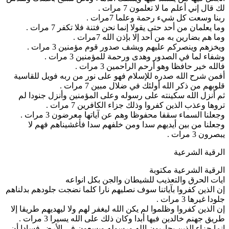
ك قال إني أعلم ما لا تعلمون 7 مرات .
بنا وسعت كل شيء رحمة وعلما 7مرات .
ما يعلمان من أحد حتى يقولا إنما نحن فتنة فلا تكفر 7 مرات .
ما هم بضارين به من أحد إلا بإذن الله 7مرات .
يخزهم وينصركم عليهم ويشف صدور قوم مؤمنين 3 مرات .
شفاء لما في الصدور وهدى ورحمة للمؤمنين 3 مرات .
الله خير حافظا وهو أرحم الراحمين 3 مرات .
فمن شرح الله صدره للإسلام فهو على نور من ربه فويل للقاسية
لوبهم من ذكر الله أولئك في ضلال مبين 7 مرات .
م أنزل الله سكينته على رسوله وعلى المؤمنين وأنزل جنودا لم
روها وعذب الذين كفروا وذلك جزاء الكافرين 7 مرات .
جعلنا السماء سقفا محفوظا وهم عن آياتها معرضون 3 مرات .
جعلنا من بين أيديهم سدا ومن خلفهم سدا فأغشيناهم فهم لا
صرون 3 مرات .
لرقية الشرعية
لرقية الشرعية مكتوبة
يات الحرق والتعذيب للشيطان والجن بكل انواعه
ن الذين كفروا بآياتنا سوف نصليهم نارا كلما نضجت جلودهم بدلناهم
ودا غيرها 3 مرات .
ن الذين كفروا وظلموا لم يكن الله ليغفر لهم ولا ليهديهم طريقا إلا
ريق جهنم خالدين فيها أبدا وكان ذلك على الله يسيرا 3 مرات .
نما جزاء الذين يحاربون الله ورسوله ويسعون في الأرض فسادا أن