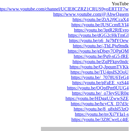
YouTub
https://www.youtube.com/channel/UCIE8CZRZ1CRUS9yoERTTF7
https://www.youtube.com/@AbwQase
https://youtu.be/ZtA2j9CcaX
https://youtu.be/JUSCcmfLYI
https://youtu.be/3ptR2RfEvr
https://youtu.be/dGG2cHkTmG
https://youtu.be/o6_Jg7MYOe
https://youtu.be/-ThLPju9md
https://youtu.be/gDbgy7QPpQ
https://youtu.be/Pq9-sG5-fR
https://youtu.be/ZqPFkpv0nd
https://youtu.be/Q-JpqumTVK
https://youtu.be/TU4psIS2Oo
https://youtu.be/_7078U6TeG
https://youtu.be/pFaEE_yzS4
https://youtu.be/QQpfPm9UUG
https://youtu.be/_o7JeySUR0
https://youtu.be/HDggUZwwSZ
https://youtu.be/hcyCX_D7d3
https://youtu.be/8_u8xbl53z
https://youtu.be/nvXi7YIa1-
https://youtu.be/3Z8CweLc4t