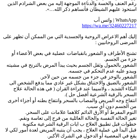
غم العنف والخسة والدناءة الموجهة إليه من بعض الشراذم الذين
ستحوذ عليهم الشيطان فأنساهم ذكر الله…».
WhatsA | واتس آب
https://wa.me/3246022721
ليك أهم الاعراض الروحية والجسدية التي من الممكن أن تظهر على
لمرضى الروحانيين :
شنج الأطراف و الشعور بانقباضات عضلية في بعض الأعضاء أو
زء من الجسم.
لشعور بالخمول وثقل الجسم بحيث يبدأ المرض بالترنح في مشيته
يبدو عليه عدم التحكم في جسمه.
لشعور بالوخز في جزء من جسمه من حين لآخر.
لشعور بالضيق والاختناق بشكل غير عادي مما يدفع الشخص الى
لبكاء الشديد ، ولاسيما عند قراءة القران ( في هذه الحالة علاج
لسحر بالرقية الشرعية أفضل حل ).
نتفاخ وجه المريض والمصاب بالسحر وانتفاخ بطنه أو أجزاء أخرى
ن الجسم دون أي سبب.
لنوم المفرط أو الأرق الدائم كلاهما علامات على السحر.
غير الحالة النفسة والحالة العائلية من فرح إلى تعاسة ونقم.
طوات قبل تطبيق العلاج ب ايات الرقية الشرعية مكتوبة
بل البدأ في عملية العلاج ، يجب أن ينتبه المريض لعدة أمور لكي لا
قع في المعصية أو الدخول في الشرك الأكبر.