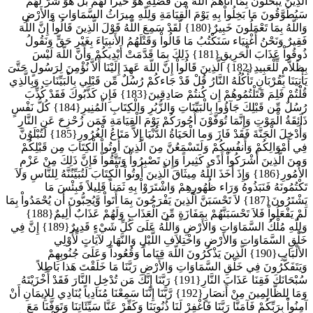
الَّذِينَ يَبْخَلُونَ بِمَا آتَاهُمُ اللّهُ مِن فَضْلِهِ هُوَ خَيْراً لَّهُمْ بَلْ هُوَ شَرٌّ لَّهُمْ
سَيُطَوَّقُونَ مَا بَخِلُواْ بِهِ يَوْمَ الْقِيَامَةِ وَلِلّهِ مِيرَاثُ السَّمَاوَاتِ وَالأَرْضِ
وَاللّهُ بِمَا تَعْمَلُونَ خَبِيرٌ{180} لَّقَدْ سَمِعَ اللّهُ قَوْلَ الَّذِينَ قَالُواْ إِنَّ اللّهَ
فَقِيرٌ وَنَحْنُ أَغْنِيَاء سَنَكْتُبُ مَا قَالُواْ وَقَتْلَهُمُ الأَنبِيَاءَ بِغَيْرِ حَقٍّ وَنَقُولُ
ذُوقُواْ عَذَابَ الْحَرِيقِ{181} ذَلِكَ بِمَا قَدَّمَتْ أَيْدِيكُمْ وَأَنَّ اللّهَ لَيْسَ
بِظَلاَّمٍ لِّلْعَبِيدِ{182} الَّذِينَ قَالُواْ إِنَّ اللّهَ عَهِدَ إِلَيْنَا أَلاَّ نُؤْمِنَ لِرَسُولٍ حَتَّىَ
يَأْتِيَنَا بِقُرْبَانٍ تَأْكُلُهُ النَّارُ قُلْ قَدْ جَاءكُمْ رُسُلٌ مِّن قَبْلِي بِالْبَيِّنَاتِ وَبِالَّذِي
قُلْتُمْ فَلِمَ قَتَلْتُمُوهُمْ إِن كُنتُمْ صَادِقِينَ{183} فَإِن كَذَّبُوكَ فَقَدْ كُذِّبَ
رُسُلٌ مِّن قَبْلِكَ جَآؤُوا بِالْبَيِّنَاتِ وَالزُّبُرِ وَالْكِتَابِ الْمُنِيرِ{184} كُلُّ نَفْسٍ
ذَآئِقَةُ الْمَوْتِ وَإِنَّمَا تُوَفَّوْنَ أُجُورَكُمْ يَوْمَ الْقِيَامَةِ فَمَن زُحْزِحَ عَنِ النَّارِ
وَأُدْخِلَ الْجَنَّةَ فَقَدْ فَازَ وَما الْحَيَاةُ الدُّنْيَا إِلاَّ مَتَاعُ الْغُرُورِ{185} لَتُبْلَوُنَّ
فِي أَمْوَالِكُمْ وَأَنفُسِكُمْ وَلَتَسْمَعُنَّ مِنَ الَّذِينَ أُوتُواْ الْكِتَابَ مِن قَبْلِكُمْ
وَمِنَ الَّذِينَ أَشْرَكُواْ أَذًى كَثِيراً وَإِن تَصْبِرُواْ وَتَتَّقُواْ فَإِنَّ ذَلِكَ مِنْ عَزْمِ
الأُمُورِ{186} وَإِذَ أَخَذَ اللّهُ مِيثَاقَ الَّذِينَ أُوتُواْ الْكِتَابَ لَتُبَيِّنُنَّهُ لِلنَّاسِ وَلاَ
تَكْتُمُونَهُ فَنَبَذُوهُ وَرَاء ظُهُورِهِمْ وَاشْتَرَوْاْ بِهِ ثَمَناً قَلِيلاً فَبِئْسَ مَا
يَشْتَرُونَ{187} لاَ تَحْسَبَنَّ الَّذِينَ يَفْرَحُونَ بِمَا أَتَواْ وَّيُحِبُّونَ أَن يُحْمَدُواْ بِمَا
لَمْ يَفْعَلُواْ فَلاَ تَحْسَبَنَّهُمْ بِمَفَازَةٍ مِّنَ الْعَذَابِ وَلَهُمْ عَذَابٌ أَلِيمٌ{188}
وَلِلّهِ مُلْكُ السَّمَاوَاتِ وَالأَرْضِ وَاللّهُ عَلَىَ كُلِّ شَيْءٍ قَدِيرٌ{189} إِنَّ فِي
خَلْقِ السَّمَاوَاتِ وَالأَرْضِ وَاخْتِلاَفِ اللَّيْلِ وَالنَّهَارِ لآيَاتٍ لِّأُوْلِي
الألْبَابِ{190} الَّذِينَ يَذْكُرُونَ اللّهَ قِيَاماً وَقُعُوداً وَعَلَىَ جُنُوبِهِمْ
وَيَتَفَكَّرُونَ فِي خَلْقِ السَّمَاوَاتِ وَالأَرْضِ رَبَّنَا مَا خَلَقْتَ هَذا بَاطِلاً
سُبْحَانَكَ فَقِنَا عَذَابَ النَّارِ{191} رَبَّنَا إِنَّكَ مَن تُدْخِلِ النَّارَ فَقَدْ أَخْزَيْتَهُ
وَمَا لِلظَّالِمِينَ مِنْ أَنصَارٍ{192} رَّبَّنَا إِنَّنَا سَمِعْنَا مُنَادِياً يُنَادِي لِلإِيمَانِ أَنْ
آمِنُواْ بِرَبِّكُمْ فَآمَنَّا رَبَّنَا فَاغْفِرْ لَنَا ذُنُوبَنَا وَكَفِّرْ عَنَّا سَيِّئَاتِنَا وَتَوَفَّنَا مَعَ