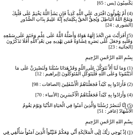
يَكْسِبُونَ [يس : 65]
(4) أَمْ يَقُولُونَ افْتَرَى عَلَى اللَّهِ كَذِباً فَإِن يَشَأِ اللَّهُ يَخْتِمْ عَلَى قَلْبِكَ
وَيَمْحُ اللَّهُ الْبَاطِلَ وَيُحِقُّ الْحَقَّ بِكَلِمَاتِهِ إِنَّهُ عَلِيمٌ بِذَاتِ الصُّدُورِ
[الشورى : 24]
(5) أَفَرَأَيْتَ مَنِ اتَّخَذَ إِلَهَهُ هَوَاهُ وَأَضَلَّهُ اللَّهُ عَلَى عِلْمٍ وَخَتَمَ عَلَى سَمْعِهِ
وَقَلْبِهِ وَجَعَلَ عَلَى بَصَرِهِ غِشَاوَةً فَمَن يَهْدِيهِ مِن بَعْدِ اللَّهِ أَفَلَا تَذَكَّرُونَ
[الجاثية : 23]
بِسْمِ اللهِ الرَّحْمنِ الرَّحِيمِ
(1) وَمَا لَنَا أَلاَّ نَتَوَكَّلَ عَلَى اللّهِ وَقَدْ هَدَانَا سُبُلَنَا وَلَنَصْبِرَنَّ عَلَى مَا
آذَيْتُمُونَا وَعَلَى اللّهِ فَلْيَتَوَكَّلِ الْمُتَوَكِّلُونَ [إبراهيم : 12]
(2) فَأَرَادُوا بِهِ كَيْداً فَجَعَلْنَاهُمُ الْأَسْفَلِينَ [الصافات : 98]
(4) وَأَرَادُوا بِهِ كَيْداً فَجَعَلْنَاهُمُ الْأَخْسَرِينَ [الأنبياء : 70]
(5) إِنَّا لَنَنصُرُ رُسُلَنَا وَالَّذِينَ آمَنُوا فِي الْحَيَاةِ الدُّنْيَا وَيَوْمَ يَقُومُ
الْأَشْهَادُ [غافر : 51]
بِسْمِ اللهِ الرَّحْمنِ الرَّحِيمِ
(1) إِذْ يُوحِي رَبُّكَ إِلَى الْمَلآئِكَةِ أَنِّي مَعَكُمْ فَثَبِّتُواْ الَّذِينَ آمَنُواْ سَأُلْقِي فِي