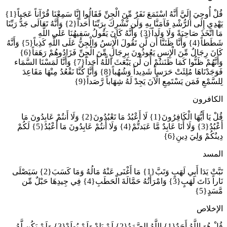
قُلْ أُوحِيَ إِلَيَّ أَنَّهُ اسْتَمَعَ نَفَرٌ مِّنَ الْجِنِّ فَقَالُوا إِنَّا سَمِعْنَا قُرْآناً عَجَباً{1}
يَهْدِي إِلَى الرُّشْدِ فَآمَنَّا بِهِ وَلَن نُّشْرِكَ بِرَبِّنَا أَحَداً{2} وَأَنَّهُ تَعَالَى جَدُّ رَبِّنَا
مَا اتَّخَذَ صَاحِبَةً وَلَا وَلَداً{3} وَأَنَّهُ كَانَ يَقُولُ سَفِيهُنَا عَلَى اللَّهِ
شَطَطاً{4} وَأَنَّا ظَنَنَّا أَن لَّن تَقُولَ الْإِنسُ وَالْجِنُّ عَلَى اللَّهِ كَذِباً{5} وَأَنَّهُ
كَانَ رِجَالٌ مِّنَ الْإِنسِ يَعُوذُونَ بِرِجَالٍ مِّنَ الْجِنِّ فَزَادُوهُمْ رَهَقاً{6}
وَأَنَّهُمْ ظَنُّوا كَمَا ظَنَنتُمْ أَن لَّن يَبْعَثَ اللَّهُ أَحَداً{7} وَأَنَّا لَمَسْنَا السَّمَاء
فَوَجَدْنَاهَا مُلِئَتْ حَرَساً شَدِيداً وَشُهُباً{8} وَأَنَّا كُنَّا نَقْعُدُ مِنْهَا مَقَاعِدَ
لِلسَّمْعِ فَمَن يَسْتَمِعِ الْآنَ يَجِدْ لَهُ شِهَاباً رَّصَداً{9}
الكافرون
قُلْ يَا أَيُّهَا الْكَافِرُونَ{1} لَا أَعْبُدُ مَا تَعْبُدُونَ{2} وَلَا أَنتُمْ عَابِدُونَ مَا
أَعْبُدُ{3} وَلَا أَنَا عَابِدٌ مَّا عَبَدتُّمْ{4} وَلَا أَنتُمْ عَابِدُونَ مَا أَعْبُدُ{5} لَكُمْ
دِينُكُمْ وَلِيَ دِينِ{6}
المسد
تَبَّتْ يَدَا أَبِي لَهَبٍ وَتَبَّ{1} مَا أَغْنَى عَنْهُ مَالُهُ وَمَا كَسَبَ{2} سَيَصْلَى
نَاراً ذَاتَ لَهَبٍ{3} وَامْرَأَتُهُ حَمَّالَةَ الْحَطَبِ{4} فِي جِيدِهَا حَبْلٌ مِّن
مَّسَدٍ{5}
الإخلاص
قُلْ هُوَ اللَّهُ أَحَدٌ{1} اللَّهُ الصَّمَدُ{2} لَمْ يَلِدْ وَلَمْ يُولَدْ{3} وَلَمْ يَكُن لَّهُ