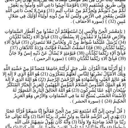
وَإِلَى طَرِيقٍ مُسْتَقِيمٍ (30) يَاقَوْمَنَا أَجِيبُوا دَاعِي اللَّهِ وَآمِنُوا بِهِ يَغْفِرْ
لَكُمْ مِنْ ذُنُوبِكُمْ وَيُجِرْكُمْ مِنْ عَذَابٍ أَلِيمٍ (31) وَمَنْ لا يُجِبْ دَاعِي اللَّهِ
فَلَيْسَ بِمُعْجِزٍ فِي الأَرْضِ وَلَيْسَ لَهُ مِنْ دُونِهِ أَولِيَاءُ أُوْلَئِكَ فِي ضَلالٍ
مُبِينٍ (32) } (سورة الأحقاف ) .
{ يَامَعْشَرَ الْجِنِّ وَالْإِنسِ إِنْ اسْتَطَعْتُمْ أَنْ تَنفُذُوا مِنْ أَقْطَارِ السَّمَاوَاتِ
وَالأَرْضِ فَانفُذُوا لا تَنفُذُونَ إِلا بِسُلْطَانٍ (33) فَبِأَيِّ آلاءِ رَبِّكُمَا تُكَذِّبَانِ
(34) يُرْسَلُ عَلَيْكُمَا شُوَاظٌ مِنْ نَارٍ وَنُحَاسٌ فَلا تَنتَصِرَانِ (35) فَبِأَيِّ آلاءِ
رَبِّكُمَا تُكَذِّبَانِ (36) فَإِذَا انشَقَّتْ السَّمَاءُ فَكَانَتْ وَرْدَةً كَالدِّهَانِ (37)
فَبِأَيِّ آلاءِ رَبِّكُمَا تُكَذِّبَانِ (38) فَيَوْمَئِذٍ لا يُسْأَلُ عَنْ ذَنْبِهِ إِنسٌ وَلا جَانٌّ
(39) فَبِأَيِّ آلاءِ رَبِّكُمَا تُكَذِّبَانِ (40) } (سورة الرحمن ) .
{ لَوْ أَنْزَلْنَا هَذَا الْقُرْآنَ عَلَى جَبَلٍ لَرَأَيْتَهُ خَاشِعًا مُتَصَدِّعًا مِنْ خَشْيَةِ اللَّهِ
وَتِلْكَ الأَمْثَالُ نَضْرِبُهَا لِلنَّاسِ لَعَلَّهُمْ يَتَفَكَّرُونَ (21) هُوَ اللَّهُ الَّذِي لا إِلَهَ إِلا
هُوَ عَالِمُ الْغَيْبِ وَالشَّهَادَةِ هُوَ الرَّحْمَنُ الرَّحِيمُ (22) هُوَ اللَّهُ الَّذِي لا إِلَهَ
إِلا هُوَ الْمَلِكُ الْقُدُّوسُ السَّلامُ الْمُؤْمِنُ الْمُهَيْمِنُ الْعَزِيزُ الْجَبَّارُ الْمُتَكَبِّرُ
سُبْحَانَ اللَّهِ عَمَّا يُشْرِكُونَ (23) هُوَ اللَّهُ الْخَالِقُ الْبَارِئُ الْمُصَوِّرُ لَهُ
الْأَسْمَاءُ الْحُسْنَى يُسَبِّحُ لَهُ مَا فِي السَّمَاوَاتِ وَالأَرْضِ وَهُوَ الْعَزِيزُ
الْحَكِيمُ (24) } (سورة الحشر ) .
{ قُلْ أُوحِيَ إِلَيَّ أَنَّهُ اسْتَمَعَ نَفَرٌ مِنْ الْجِنِّ فَقَالُوا إِنَّا سَمِعْنَا قُرْآنًا عَجَبًا
(1) يَهْدِي إِلَى الرُّشْدِ فَآمَنَّا بِهِ وَلَنْ نُشْرِكَ بِرَبِّنَا أَحَدًا (2) وَأَنَّهُ تَعَالَى جَدُّ
رَبِّنَا مَا اتَّخَذَ صَاحِبَةً وَلا وَلَدًا (3) وَأَنَّهُ كَانَ يَقُولُ سَفِيهُنَا عَلَى اللَّهِ
شَطَطًا (4) وَأَنَّا ظَنَنَّا أَنْ لَنْ تَقُولَ الإِنسُ وَالْجِنُّ عَلَى اللَّهِ كَذِبًا (5) وَأَنَّهُ