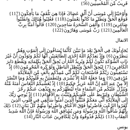
قَرِيبٌ مِّنَ الْمُحْسِنِينَ{56}
وَأَوْحَيْنَا إِلَى مُوسَى أَنْ أَلْقِ عَصَاكَ فَإِذَا هِيَ تَلْقَفُ مَا يَأْفِكُونَ{117}
فَوَقَعَ الْحَقُّ وَبَطَلَ مَا كَانُواْ يَعْمَلُونَ{118} فَغُلِبُواْ هُنَالِكَ وَانقَلَبُواْ
صَاغِرِينَ{119} وَأُلْقِيَ السَّحَرَةُ سَاجِدِينَ{120} قَالُواْ آمَنَّا بِرِبِّ
الْعَالَمِينَ{121} رَبِّ مُوسَى وَهَارُونَ{122}
الانفال
يُجَادِلُونَكَ فِي الْحَقِّ بَعْدَ مَا تَبَيَّنَ كَأَنَّمَا يُسَاقُونَ إِلَى الْمَوْتِ وَهُمْ
يَنظُرُونَ{6} وَإِذْ يَعِدُكُمُ اللّهُ إِحْدَى الطَّائِفَتِيْنِ أَنَّهَا لَكُمْ وَتَوَدُّونَ أَنَّ غَيْرَ
ذَاتِ الشَّوْكَةِ تَكُونُ لَكُمْ وَيُرِيدُ اللّهُ أَن يُحِقَّ الحَقَّ بِكَلِمَاتِهِ وَيَقْطَعَ دَابِرَ
الْكَافِرِينَ{7} لِيُحِقَّ الْحَقَّ وَيُبْطِلَ الْبَاطِلَ وَلَوْ كَرِهَ الْمُجْرِمُونَ{8} إِذْ
تَسْتَغِيثُونَ رَبَّكُمْ فَاسْتَجَابَ لَكُمْ أَنِّي مُمِدُّكُم بِأَلْفٍ مِّنَ الْمَلآئِكَةِ
مُرْدِفِينَ{9} وَمَا جَعَلَهُ اللّهُ إِلاَّ بُشْرَى وَلِتَطْمَئِنَّ بِهِ قُلُوبُكُمْ وَمَا النَّصْرُ
إِلاَّ مِنْ عِندِ اللّهِ إِنَّ اللّهَ عَزِيزٌ حَكِيمٌ{10} إِذْ يُغَشِّيكُمُ النُّعَاسَ أَمَنَةً مِّنْهُ
وَيُنَزِّلُ عَلَيْكُم مِّن السَّمَاء مَاء لِّيُطَهِّرَكُم بِهِ وَيُذْهِبَ عَنكُمْ رِجْزَ
الشَّيْطَانِ وَلِيَرْبِطَ عَلَى قُلُوبِكُمْ وَيُثَبِّتَ بِهِ الأَقْدَامَ{11} إِذْ يُوحِي رَبُّكَ
إِلَى الْمَلآئِكَةِ أَنِّي مَعَكُمْ فَثَبِّتُواْ الَّذِينَ آمَنُواْ سَأُلْقِي فِي قُلُوبِ الَّذِينَ
كَفَرُواْ الرَّعْبَ فَاضْرِبُواْ فَوْقَ الأَعْنَاقِ وَاضْرِبُواْ مِنْهُمْ كُلَّ بَنَانٍ{12} ذَلِكَ
بِأَنَّهُمْ شَآقُّواْ اللّهَ وَرَسُولَهُ وَمَن يُشَاقِقِ اللّهَ وَرَسُولَهُ فَإِنَّ اللّهَ شَدِيدُ
الْعِقَابِ{13} ذَلِكُمْ فَذُوقُوهُ وَأَنَّ لِلْكَافِرِينَ عَذَابَ النَّارِ{14}
يونس