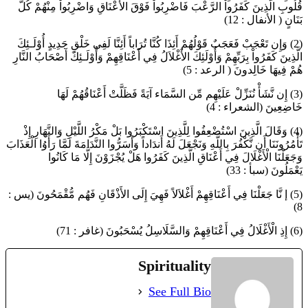
قُلُوبِ الَّذِينَ كَفَرُواْ الرَّعْبَ فَاضْرِبُواْ فَوْقَ الأَعْنَاقِ وَاضْرِبُواْ مِنْهُمْ كُلَّ
بَنَانٍ ( الأنفال : 12)
(2) وَإِن تَعْجَبْ فَعَجَبٌ قَوْلُهُمْ أَئِذَا كُنَّا تُرَاباً أَئِنَّا لَفِي خَلْقٍ جَدِيدٍ أُوْلَـئِكَ
الَّذِينَ كَفَرُواْ بِرَبِّهِمْ وَأُوْلَئِكَ الأَغْلاَلُ فِي أَعْنَاقِهِمْ وَأُوْلَـئِكَ أَصْحَابُ النَّارِ
هُمْ فِيهَا خَالِدونَ ( الرعد : 5)
(3) إِن نَّشَأْ نُنَزِّلْ عَلَيْهِم مِّن السَّمَاء آيَةً فَظَلَّتْ أَعْنَاقُهُمْ لَهَا
خَاضِعِينَ (الشعراء : 4)
(4) وَقَالَ الَّذِينَ اسْتُضْعِفُوا لِلَّذِينَ اسْتَكْبَرُوا بَلْ مَكْرُ اللَّيْلِ وَالنَّهَارِ إِذْ
تَأْمُرُونَنَا أَن نَّكْفُرَ بِاللَّهِ وَنَجْعَلَ لَهُ أَندَاداً وَأَسَرُّوا النَّدَامَةَ لَمَّا رَأَوُا الْعَذَابَ
وَجَعَلْنَا الْأَغْلَالَ فِي أَعْنَاقِ الَّذِينَ كَفَرُوا هَلْ يُجْزَوْنَ إِلَّا مَا كَانُوا
يَعْمَلُونَ (سبأ : 33)
(5) إ نَّا جَعَلْنَا فِي أَعْنَاقِهِمْ أَغْلاَلاً فَهِيَ إِلَى الأَذْقَانِ فَهُم مُّقْمَحُونَ (يس :
8)
(6) إِذِ الْأَغْلَالُ فِي أَعْنَاقِهِمْ وَالسَّلَاسِلُ يُسْحَبُونَ (غافر : 71)
Spirituality
See Full Bio