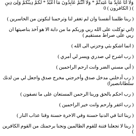
وَلا أَنَا عَابِدٌ مَا عَبَدتُّمْ * وَلا أَنْتُمْ عَابِدُونَ مَا أَعْبُدُ * لَكُمْ دِينُكُمْ وَلِىَ دِينِ
) ( الكافرون ) 0
( ربنا ظلمنا أنفسنا وان لم تغفر لنا وترحمنا لنكونن من الخاسرين )
(اني توكلت على الله ربي وربكم ما من دابة الا هو آخذ بناصيتها ان
ربي على صراط مستقيم )
( انما اشكو بثي وحزني الى الله )
( رب اشرح لي صدري ويسر لي أمري )
( أني مسني الضر وانت ارحم الراحمين )
( رب أدخلني مدخل صدق وأخرجني مخرج صدق واجعل لي من لدنك
سلطانانصيرا)
( رب احكم بالحق وربنا الرحمن المستعان على ما تصفون )
( رب اغفر وارحم وانت خير الراحمين )
( ربنا اتنا في الدنيا حسنة وفي الاخرة حسنة وقنا عذاب النار )
( ربنا لا تجعلنا فتنة للقوم الظالمين ونجنا برحمتك من القوم الكافرين
)