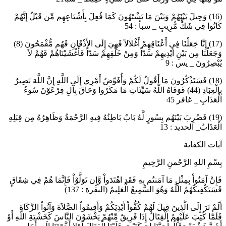
(16) وَحِيلَ بَيْنَهُمْ وَبَيْنَ مَا يَشْتَهُونَ كَمَا فُعِلَ بِأَشْيَاعِهِم مِّن قَبْلُ إِنَّهُمْ
كَانُوا فِي شَكٍّ مُّرِيبٍ _ سبأ : 54
(17) إِنَّا جَعَلْنَا فِي أَعْنَاقِهِمْ أَغْلاَلاً فَهِيَ إِلَى الأَذْقَانِ فَهُم مُّقْمَحُونَ (8)
وَجَعَلْنَا مِن بَيْنِ أَيْدِيهِمْ سَدّاً وَمِنْ خَلْفِهِمْ سَدّاً فَأَغْشَيْنَاهُمْ فَهُمْ لاَ
يُبْصِرُونَ _ يس : 9
(18) فَسَتَذْكُرُونَ مَا أَقُولُ لَكُمْ وَأُفَوِّضُ أَمْرِي إِلَى اللَّهِ إِنَّ اللَّهَ بَصِيرٌ
بِالْعِبَادِ (44) فَوَقَاهُ اللَّهُ سَيِّئَاتِ مَا مَكَرُوا وَحَاقَ بِآلِ فِرْعَوْنَ سُوءُ
الْعَذَابِ _ غافر 45
(19) فَضُرِبَ بَيْنَهُم بِسُورٍ لَّهُ بَابٌ بَاطِنُهُ فِيهِ الرَّحْمَةُ وَظَاهِرُهُ مِن قِبَلِهِ
الْعَذَابُ_ الحديد : 13
آيات الكفاية
بِسْمِ اللهِ الرَّحْمنِ الرَّحِيمِ
فَإِنْ آمَنُواْ بِمِثْلِ مَا آمَنتُم بِهِ فَقَدِ اهْتَدَواْ وَّإِن تَوَلَّوْاْ فَإِنَّمَا هُمْ فِي شِقَاقٍ
فَسَيَكْفِيكَهُمُ اللّهُ وَهُوَ السَّمِيعُ الْعَلِيمُ (البقرة : 137)
أَلَمْ تَرَ إِلَى الَّذِينَ قِيلَ لَهُمْ كُفُّواْ أَيْدِيَكُمْ وَأَقِيمُواْ الصَّلاَةَ وَآتُواْ الزَّكَاةَ
فَلَمَّا كُتِبَ عَلَيْهِمُ الْقِتَالُ إِذَا فَرِيقٌ مِّنْهُمْ يَخْشَوْنَ النَّاسَ كَخَشْيَةِ اللّهِ أَوْ