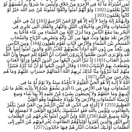
لَمَنِ اشْتَرَاهُ مَا لَهُ فِي الآخِرَةِ مِنْ خَلاَقٍ وَلَبِئْسَ مَا شَرَوْاْ بِهِ أَنفُسَهُمْ لَوْ
كَانُواْ يَعْلَمُونَ{102} وَلَوْ أَنَّهُمْ آمَنُواْ واتَّقَوْا لَمَثُوبَةٌ مِّنْ عِندِ اللَّه خَيْرٌ لَّوْ
كَانُواْ يَعْلَمُونَ{103}
وَإِلَـهُكُمْ إِلَهٌ وَاحِدٌ لاَّ إِلَهَ إِلاَّ هُوَ الرَّحْمَنُ الرَّحِيمُ{163} إِنَّ فِي خَلْقِ
السَّمَاوَاتِ وَالأَرْضِ وَاخْتِلاَفِ اللَّيْلِ وَالنَّهَارِ وَالْفُلْكِ الَّتِي تَجْرِي فِي
الْبَحْرِ بِمَا يَنفَعُ النَّاسَ وَمَا أَنزَلَ اللّهُ مِنَ السَّمَاءِ مِن مَّاء فَأَحْيَا بِهِ
الأرْضَ بَعْدَ مَوْتِهَا وَبَثَّ فِيهَا مِن كُلِّ دَآبَّةٍ وَتَصْرِيفِ الرِّيَاحِ وَالسَّحَابِ
الْمُسَخِّرِ بَيْنَ السَّمَاء وَالأَرْضِ لآيَاتٍ لِّقَوْمٍ يَعْقِلُونَ{164} وَمِنَ النَّاسِ
مَن يَتَّخِذُ مِن دُونِ اللّهِ أَندَاداً يُحِبُّونَهُمْ كَحُبِّ اللّهِ وَالَّذِينَ آمَنُواْ أَشَدُّ حُبّاً
لِّلّهِ وَلَوْ يَرَى الَّذِينَ ظَلَمُواْ إِذْ يَرَوْنَ الْعَذَابَ أَنَّ الْقُوَّةَ لِلّهِ جَمِيعاً وَأَنَّ اللّهَ
شَدِيدُ الْعَذَابِ{165} إِذْ تَبَرَّأَ الَّذِينَ اتُّبِعُواْ مِنَ الَّذِينَ اتَّبَعُواْ وَرَأَوُاْ الْعَذَابَ
وَتَقَطَّعَتْ بِهِمُ الأَسْبَابُ{166} وَقَالَ الَّذِينَ اتَّبَعُواْ لَوْ أَنَّ لَنَا كَرَّةً فَنَتَبَرَّأَ
مِنْهُمْ كَمَا تَبَرَّؤُواْ مِنَّا كَذَلِكَ يُرِيهِمُ اللّهُ أَعْمَالَهُمْ حَسَرَاتٍ عَلَيْهِمْ وَمَا هُم
بِخَارِجِينَ مِنَ النَّارِ{167}
اللّهُ لاَ إِلَـهَ إِلاَّ هُوَ الْحَيُّ الْقَيُّومُ لاَ تَأْخُذُهُ سِنَةٌ وَلاَ نَوْمٌ لَّهُ مَا فِي
السَّمَاوَاتِ وَمَا فِي الأَرْضِ مَن ذَا الَّذِي يَشْفَعُ عِنْدَهُ إِلاَّ بِإِذْنِهِ يَعْلَمُ مَا بَيْنَ
أَيْدِيهِمْ وَمَا خَلْفَهُمْ وَلاَ يُحِيطُونَ بِشَيْءٍ مِّنْ عِلْمِهِ إِلاَّ بِمَا شَاء وَسِعَ
كُرْسِيُّهُ السَّمَاوَاتِ وَالأَرْضَ وَلاَ يَؤُودُهُ حِفْظُهُمَا وَهُوَ الْعَلِيُّ
الْعَظِيمُ{255} لاَ إِكْرَاهَ فِي الدِّينِ قَد تَّبَيَّنَ الرُّشْدُ مِنَ الْغَيِّ فَمَنْ يَكْفُرْ
بِالطَّاغُوتِ وَيُؤْمِن بِاللّهِ فَقَدِ اسْتَمْسَكَ بِالْعُرْوَةِ الْوُثْقَىَ لاَ انفِصَامَ لَهَا
وَاللّهُ سَمِيعٌ عَلِيمٌ{256} اللّهُ وَلِيُّ الَّذِينَ آمَنُواْ يُخْرِجُهُم مِّنَ الظُّلُمَاتِ
إِلَى النُّوُرِ وَالَّذِينَ كَفَرُواْ أَوْلِيَآؤُهُمُ الطَّاغُوتُ يُخْرِجُونَهُم مِّنَ النُّورِ إِلَى
الظُّلُمَاتِ أُوْلَـئِكَ أَصْحَابُ النَّارِ هُمْ فِيهَا خَالِدُونَ{257}