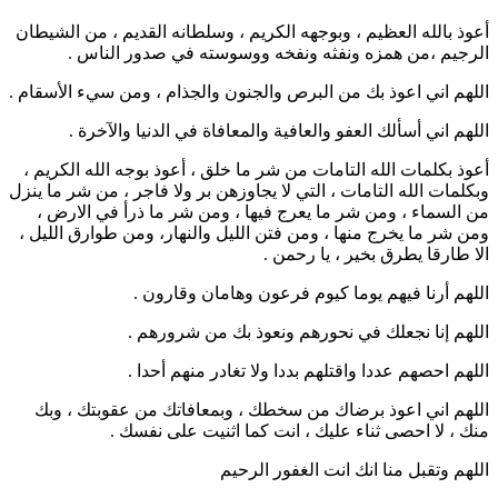
أعوذ بالله العظيم ، وبوجهه الكريم ، وسلطانه القديم ، من الشيطان
الرجيم ،من همزه ونفثه ونفخه ووسوسته في صدور الناس .
اللهم اني اعوذ بك من البرص والجنون والجذام ، ومن سيء الأسقام .
اللهم اني أسألك العفو والعافية والمعافاة في الدنيا والآخرة .
أعوذ بكلمات الله التامات من شر ما خلق ، أعوذ بوجه الله الكريم ،
وبكلمات الله التامات ، التي لا يجاوزهن بر ولا فاجر ، من شر ما ينزل
من السماء ، ومن شر ما يعرج فيها ، ومن شر ما ذرأ في الارض ،
ومن شر ما يخرج منها ، ومن فتن الليل والنهار، ومن طوارق الليل ،
الا طارقا يطرق بخير ، يا رحمن .
اللهم أرنا فيهم يوما كيوم فرعون وهامان وقارون .
اللهم إنا نجعلك في نحورهم ونعوذ بك من شرورهم .
اللهم احصهم عددا واقتلهم بددا ولا تغادر منهم أحدا .
اللهم اني اعوذ برضاك من سخطك ، وبمعافاتك من عقوبتك ، وبك
منك ، لا احصى ثناء عليك ، انت كما اثنيت على نفسك .
اللهم وتقبل منا انك انت الغفور الرحيم