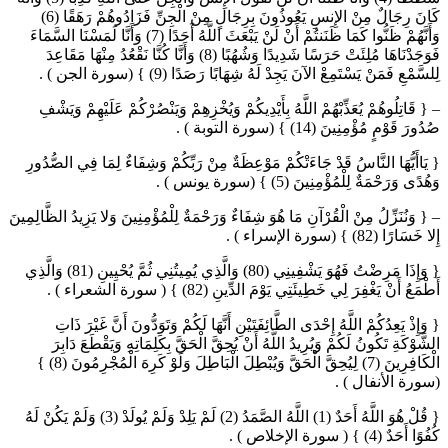
كَانَ رِجَالٌ مِنْ الإِنسِ يَعُوذُونَ بِرِجَالٍ مِنْ الْجِنِّ فَزَادُوهُمْ رَهَقًا (6)
وَأَنَّهُمْ ظَنُّوا كَمَا ظَنَنتُمْ أَنْ لَنْ يَبْعَثَ اللَّهُ أَحَدًا (7) وَأَنَّا لَمَسْنَا السَّمَاءَ
فَوَجَدْنَاهَا مُلِئَتْ حَرَسًا شَدِيدًا وَشُهُبًا (8) وَأَنَّا كُنَّا نَقْعُدُ مِنْهَا مَقَاعِدَ
لِلسَّمْعِ فَمَنْ يَسْتَمِعْ الآنَ يَجِدْ لَهُ شِهَابًا رَصَدًا (9) } (سورة الجن ) .
– { قَاتِلُوهُمْ يُعَذِّبْهُمْ اللَّهُ بِأَيْدِيكُمْ وَيُخْزِهِمْ وَيَنْصُرْكُمْ عَلَيْهِمْ وَيَشْفِ
صُدُورَ قَوْمٍ مُؤْمِنِينَ (14) } (سورة التوبة ) .
{ يَاأَيُّهَا النَّاسُ قَدْ جَاءَتْكُمْ مَوْعِظَةٌ مِنْ رَبِّكُمْ وَشِفَاءٌ لِمَا فِي الصُّدُورِ
وَهُدًى وَرَحْمَةٌ لِلْمُؤْمِنِينَ (5) } (سورة يونس ) .
– { وَنُنَزِّلُ مِنْ الْقُرْآنِ مَا هُوَ شِفَاءٌ وَرَحْمَةٌ لِلْمُؤْمِنِينَ وَلا يَزِيدُ الظَّالِمِينَ
إِلا خَسَارًا (82) } (سورة الإسراء ) .
{ وَإِذَا مَرِضْتُ فَهُوَ يَشْفِينِي (80) وَالَّذِي يُمِيتُنِي ثُمَّ يُحْيِينِ (81) وَالَّذِي
أَطْمَعُ أَنْ يَغْفِرَ لِي خَطِيئَتِي يَوْمَ الدِّينِ (82) } ( سورة الشعراء ) .
{ وَإِذْ يَعِدُكُمْ اللَّهُ إِحْدَى الطَّائِفَتَيْنِ أَنَّهَا لَكُمْ وَتَوَدُّونَ أَنَّ غَيْرَ ذَاتِ
الشَّوْكَةِ تَكُونُ لَكُمْ وَيُرِيدُ اللَّهُ أَنْ يُحِقَّ الْحَقَّ بِكَلِمَاتِهِ وَيَقْطَعَ دَابِرَ
الْكَافِرِينَ (7) لِيُحِقَّ الْحَقَّ وَيُبْطِلَ الْبَاطِلَ وَلَوْ كَرِهَ الْمُجْرِمُونَ (8) }
(سورة الأنفال ) .
{ قُلْ هُوَ اللَّهُ أَحَدٌ (1) اللَّهُ الصَّمَدُ (2) لَمْ يَلِدْ وَلَمْ يُولَدْ (3) وَلَمْ يَكُنْ لَهُ
كُفُوًا أَحَدٌ (4) } ( سورة الإخلاص ) .