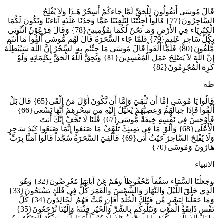
قَالَ مُوسَى أَتقُولُونَ لِلْحَقِّ لَمَّا جَاءكُمْ أَسِحْرٌ هَـذَا وَلاَ يُفْلِحُ
السَّاحِرُونَ{77} قَالُواْ أَجِئْتَنَا لِتَلْفِتَنَا عَمَّا وَجَدْنَا عَلَيْهِ آبَاءنَا وَتَكُونَ لَكُمَا
الْكِبْرِيَاء فِي الأَرْضِ وَمَا نَحْنُ لَكُمَا بِمُؤْمِنِينَ{78} وَقَالَ فِرْعَوْنُ ائْتُونِي
بِكُلِّ سَاحِرٍ عَلِيمٍ{79} فَلَمَّا جَاء السَّحَرَةُ قَالَ لَهُم مُّوسَى أَلْقُواْ مَا أَنتُم
مُّلْقُونَ{80} فَلَمَّا أَلْقَواْ قَالَ مُوسَى مَا جِئْتُم بِهِ السِّحْرُ إِنَّ اللّهَ سَيُبْطِلُهُ
إِنَّ اللّهَ لاَ يُصْلِحُ عَمَلَ الْمُفْسِدِينَ{81} وَيُحِقُّ اللّهُ الْحَقَّ بِكَلِمَاتِهِ وَلَوْ
كَرِهَ الْمُجْرِمُونَ{82}
طه
قَالُوا يَا مُوسَى إِمَّا أَن تُلْقِيَ وَإِمَّا أَن نَّكُونَ أَوَّلَ مَنْ أَلْقَى{65} قَالَ بَلْ
أَلْقُوا فَإِذَا حِبَالُهُمْ وَعِصِيُّهُمْ يُخَيَّلُ إِلَيْهِ مِن سِحْرِهِمْ أَنَّهَا تَسْعَى{66}
فَأَوْجَسَ فِي نَفْسِهِ خِيفَةً مُّوسَى{67} قُلْنَا لَا تَخَفْ إِنَّكَ أَنتَ
الْأَعْلَى{68} وَأَلْقِ مَا فِي يَمِينِكَ تَلْقَفْ مَا صَنَعُوا إِنَّمَا صَنَعُوا كَيْدُ سَاحِرٍ
وَلَا يُفْلِحُ السَّاحِرُ حَيْثُ أَتَى{69} فَأُلْقِيَ السَّحَرَةُ سُجَّداً قَالُوا آمَنَّا بِرَبِّ
هَارُونَ وَمُوسَى{70}
الانبياء
وَجَعَلْنَا السَّمَاء سَقْفاً مَّحْفُوظاً وَهُمْ عَنْ آيَاتِهَا مُعْرِضُونَ{32} وَهُوَ
الَّذِي خَلَقَ اللَّيْلَ وَالنَّهَارَ وَالشَّمْسَ وَالْقَمَرَ كُلٌّ فِي فَلَكٍ يَسْبَحُونَ{33}
وَمَا جَعَلْنَا لِبَشَرٍ مِّن قَبْلِكَ الْخُلْدَ أَفَإِن مِّتَّ فَهُمُ الْخَالِدُونَ{34} كُلُّ
نَفْسٍ ذَائِقَةُ الْمَوْتِ وَنَبْلُوكُم بِالشَّرِّ وَالْخَيْرِ فِتْنَةً وَإِلَيْنَا تُرْجَعُونَ{35}