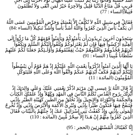
أَشَدَّ خَشْيَةً وَقَالُواْ رَبَّنَا لِمَ كَتَبْتَ عَلَيْنَا الْقِتَالَ لَوْلا أَخَّرْتَنَا إِلَى أَجَلٍ
قَرِيبٍ قُلْ مَتَاعُ الدَّنْيَا قَلِيلٌ وَالآخِرَةُ خَيْرٌ لِّمَنِ اتَّقَى وَلاَ تُظْلَمُونَ
فَتِيلاً(النساء : 77)
فَقَاتِلْ فِي سَبِيلِ اللّهِ لاَ تُكَلَّفُ إِلاَّ نَفْسَكَ وَحَرِّضِ الْمُؤْمِنِينَ عَسَى اللّهُ
أَن يَكُفَّ بَأْسَ الَّذِينَ كَفَرُواْ وَاللّهُ أَشَدُّ بَأْساً وَأَشَدُّ تَنكِيلاً (النساء :84)
سَتَجِدُونَ آخَرِينَ يُرِيدُونَ أَن يَأْمَنُوكُمْ وَيَأْمَنُواْ قَوْمَهُمْ كُلَّ مَا رُدُّوَاْ إِلَى
الْفِتْنِةِ أُرْكِسُواْ فِيِهَا فَإِن لَّمْ يَعْتَزِلُوكُمْ وَيُلْقُواْ إِلَيْكُمُ السَّلَمَ وَيَكُفُّوَاْ
أَيْدِيَهُمْ فَخُذُوهُمْ وَاقْتُلُوهُمْ حَيْثُ ثِقِفْتُمُوهُمْ وَأُوْلَـئِكُمْ جَعَلْنَا لَكُمْ عَلَيْهِمْ
سُلْطَاناً مُّبِيناً ( النساء : 91)
يَا أَيُّهَا الَّذِينَ آمَنُواْ اذْكُرُواْ نِعْمَتَ اللّهِ عَلَيْكُمْ إِذْ هَمَّ قَوْمٌ أَن يَبْسُطُواْ
إِلَيْكُمْ أَيْدِيَهُمْ فَكَفَّ أَيْدِيَهُمْ عَنكُمْ وَاتَّقُواْ اللّهَ وَعَلَى اللّهِ فَلْيَتَوَكَّلِ
الْمُؤْمِنُونَ (المائدة : 11)
إِذْ قَالَ اللّهُ يَا عِيسى ابْنَ مَرْيَمَ اذْكُرْ نِعْمَتِي عَلَيْكَ وَعَلَى وَالِدَتِكَ إِذْ
أَيَّدتُّكَ بِرُوحِ الْقُدُسِ تُكَلِّمُ النَّاسَ فِي الْمَهْدِ وَكَهْلاً وَإِذْ عَلَّمْتُكَ الْكِتَابَ
وَالْحِكْمَةَ وَالتَّوْرَاةَ وَالإِنجِيلَ وَإِذْ تَخْلُقُ مِنَ الطِّينِ كَهَيْئَةِ الطَّيْرِ بِإِذْنِي
فَتَنفُخُ فِيهَا فَتَكُونُ طَيْراً بِإِذْنِي وَتُبْرِئُ الأَكْمَهَ وَالأَبْرَصَ بِإِذْنِي وَإِذْ تُخْرِجُ
الْمَوتَى بِإِذْنِي وَإِذْ كَفَفْتُ بَنِي إِسْرَائِيلَ عَنكَ إِذْ جِئْتَهُمْ بِالْبَيِّنَاتِ فَقَالَ
الَّذِينَ كَفَرُواْ مِنْهُمْ إِنْ هَـذَا إِلاَّ سِحْرٌ مُّبِينٌ (المائدة : 110)
إِنَّا كَفَيْنَاكَ الْمُسْتَهْزِئِينَ (الحجر : 95)