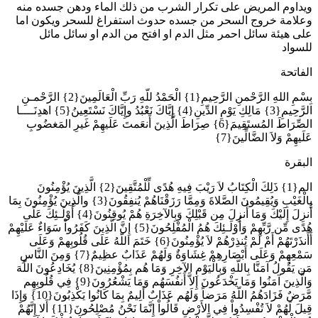
ويداوم المريض على تكرار الشرب من ذلك الماء ودهن جسده منه
وعلامة خروج السحر من جسده حدوث استفراغ للسحر ويكون اما
على هيئة سائل احمر مثل الدم او افتح من الدم او سائل مائل
للسواد
الفاتحة
بِسْمِ اللهِ الرَّحْمنِ الرَّحِيمِ{1} الْحَمْدُ للّهِ رَبِّ الْعَالَمِينَ{2} الرَّحْمـنِ
الرَّحِيمِ{3} مَالِكِ يَوْمِ الدِّينِ{4} إِيَّاكَ نَعْبُدُ وإِيَّاكَ نَسْتَعِينُ{5} اهدِنَــــا
الصِّرَاطَ المُستَقِيمَ{6} صِرَاطَ الَّذِينَ أَنعَمتَ عَلَيهِمْ غَيرِ المَغضُوبِ
عَلَيهِمْ وَلاَ الضَّالِّينَ{7}
البقرة
الم{1} ذَلِكَ الْكِتَابُ لاَ رَيْبَ فِيهِ هُدًى لِّلْمُتَّقِينَ{2} الَّذِينَ يُؤْمِنُونَ
بِالْغَيْبِ وَيُقِيمُونَ الصَّلاةَ وَمِمَّا رَزَقْنَاهُمْ يُنفِقُونَ{3} والَّذِينَ يُؤْمِنُونَ بِمَا
أُنزِلَ إِلَيْكَ وَمَا أُنزِلَ مِن قَبْلِكَ وَبِالآخِرَةِ هُمْ يُوقِنُونَ{4} أُوْلَـئِكَ عَلَى
هُدًى مِّن رَّبِّهِمْ وَأُوْلَـئِكَ هُمُ الْمُفْلِحُونَ{5} إِنَّ الَّذِينَ كَفَرُواْ سَوَاءٌ عَلَيْهِمْ
أَأَنذَرْتَهُمْ أَمْ لَمْ تُنذِرْهُمْ لاَ يُؤْمِنُونَ{6} خَتَمَ اللّهُ عَلَى قُلُوبِهمْ وَعَلَى
سَمْعِهِمْ وَعَلَى أَبْصَارِهِمْ غِشَاوَةٌ وَلَهُمْ عَذَابٌ عظِيمٌ{7} وَمِنَ النَّاسِ
مَن يَقُولُ آمَنَّا بِاللّهِ وَبِالْيَوْمِ الآخِرِ وَمَا هُم بِمُؤْمِنِينَ{8} يُخَادِعُونَ اللّهَ
وَالَّذِينَ آمَنُوا وَمَا يَخْدَعُونَ إِلاَّ أَنفُسَهُم وَمَا يَشْعُرُونَ{9} فِي قُلُوبِهِم
مَّرَضٌ فَزَادَهُمُ اللّهُ مَرَضاً وَلَهُم عَذَابٌ أَلِيمٌ بِمَا كَانُوا يَكْذِبُونَ{10} وَإِذَا
قِيلَ لَهُمْ لاَ تُفْسِدُواْ فِي الأَرْضِ قَالُواْ إِنَّمَا نَحْنُ مُصْلِحُونَ{11} أَلا إِنَّهُمْ