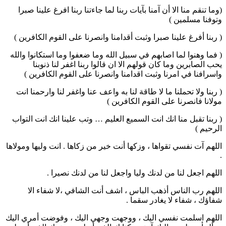
(وما تنقم منا الا أن آمنا بآيات ربنا لما جاءتنا ربنا افرغ علينا صبرا
وتوفنا مسلمين )
( ربنا أفرغ علينا صبرا وثبت أقدامنا وانصرنا على القوم الكافرين )
( فما وهنوا لما اصابهم في سبيل الله وما ضعفوا وما استكانوا والله
يحب الصابرين وما كان قولهم الا ان قالوا ربنا اغفر لنا ذنوبنا
واسرافنا في امرنا وثبت اقدامنا وانصرنا على القوم الكافرين )
( ربنا ولا تحملنا ما لا طاقة لنا به واعف عنا واغفر لنا وارحمنا انت
مولانا فانصرنا على القوم الكافرين )
( ربنا تقبل منا انك انت السميع العليم … وتب علينا انك انت التواب
الرحيم )
اللهم آت نفسي تقواها ، وزكها أنت خير من زكاها . انت وليها ومولاها
.
اللهم اجعل لنا من لدنك وليا واجعل لنا من لدنك نصيرا .
اللهم رب الناس أذهب الباس ، اشف أنت الشافي ،لا شفاء الا
شفاؤك ، شفاء لا يغادر سقما .
اللهم اسلمت نفسي اليك ، ووجهت وجهي اليك ، وفوضت أمري اليك