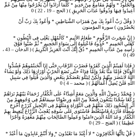
وَالْجُلُودُ * وَلَهُمْ مَقَامِعُ مِنْ حَدِيدٍ * كُلَّمَا أَرَادُوا أَنْ يَخْرُجُوا مِنْهَا مِنْ غَمٍّ
أُعِيدُوا فِيهَا وَذُوقُوا عَذَابَ الْحَرِيقِ ) ( الحج – 19 ، 22 ) 0
( وَقُلْ رَبِّ أَعُوذُ بِكَ مِنْ هَمَزَاتِ الشَّيَاطِينِ * وَأَعُوذُ بِكَ رَبِّ أَنْ
يَحْضُرُونِ ) سورة المؤمنون
( إِنَّ شَجَرتَ الزَّقُّومِ * طَعَامُ الأثِيمِ * كَالْمُهْلِ يَغْلِى فِى الْبُطُونِ *
كَغَلْىِ الْحَمِيمِ * خُذُوهُ فَاعْتِلُوهُ إِلَى سَوَاءِ الْجَحِيمِ * ثُمَّ صُبُّوا فَوْقَ
رَأْسِهِ مِنْ عَذَابِ الْحَمِيمِ * ذُقْ إِنَّكَ أَنْتَ الْعَزِيزُ الْكَرِيمُ ) ( الدخان – 43 ،
49 ) 0
( فَإِذا لَقِيتُمْ الَّذِينَ كَفَرُوا فَضَرْبَ الرِّقَابِ حَتَّى إِذَا أَثْخَنتُمُوهُمْ فَشُدُّوا
الْوَثَاقَ فَإِمَّا مَنًّا بَعْدُ وَإِمَّا فِدَاءً حَتَّى تَضَعَ الْحَرْبُ أَوْزَارَهَا ذَلِكَ وَلَوْ يَشَاءُ
اللَّهُ لانتَصَرَ مِنْهُمْ وَلَكِنْ لِيَبْلُوَ بَعْضَكُمْ بِبَعْضٍ وَالَّذِينَ قُتِلُوا فِي سَبِيلِ
اللَّهِ فَلَنْ يُضِلَّ أَعْمَالَهُمْ ) ( محمد – 4 ) 0
( مُحَمَّدٌ رَسُولُ اللَّهِ وَالَّذِينَ مَعَهُ أَشِدَّاءُ عَلَى الْكُفَّارِ رُحَمَاءُ بَيْنَهُمْ تَرَاهُمْ
رُكَّعًا سُجَّدًا يَبْتَغُونَ فَضْلاً مِنْ اللَّهِ وَرِضْوَانًا سِيمَاهُمْ فِي وُجُوهِهِمْ مِنْ
أَثَرِ السُّجُودِ ذَلِكَ مَثَلُهُمْ فِى التَّوْرَاةِ وَمَثَلُهُمْ فِى الإنْجِيلِ كَزَرْعٍ أَخْرَجَ
شَطْأَهُ فَأزَرَهُ فَاسْتَغْلَظَ فَاسْتَوَى عَلَى سُوقِهِ يُعْجِبُ الزُّرَّاعَ لِيَغِيظَ بِهِمْ
الْكُفَّارَ وَعَدَ اللَّهُ الَّذِينَءامَنُوا وَعَمِلُوا الصَّالِحَاتِ مِنْهُمْ مَغْفِرَةً وَأَجْرًا
عَظِيمًا ) ( الفتح – 29 ) 0
( قُلْ يَاأَيُّهَا الْكَافِرُونَ * لا أَعْبُدُ مَا تَعْبُدُونَ * وَلا أَنْتُمْ عَابِدُونَ مَا أَعْبُدُ *