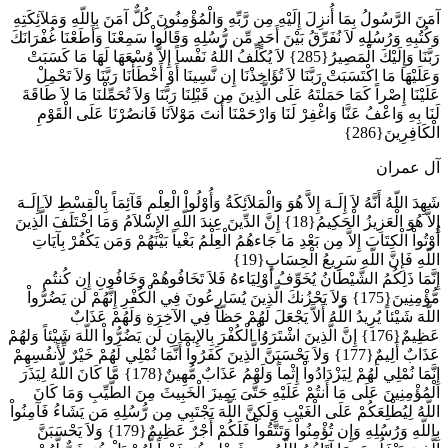
آمَنَ الرَّسُولُ بِمَا أُنزِلَ إِلَيْهِ مِن رَّبِّهِ وَالْمُؤْمِنُونَ كُلٌّ آمَنَ بِاللّهِ وَمَلآئِكَتِهِ
وَكُتُبِهِ وَرُسُلِهِ لاَ نُفَرِّقُ بَيْنَ أَحَدٍ مِّن رُّسُلِهِ وَقَالُواْ سَمِعْنَا وَأَطَعْنَا غُفْرَانَكَ
رَبَّنَا وَإِلَيْكَ الْمَصِيرُ{285} لاَ يُكَلِّفُ اللّهُ نَفْساً إِلاَّ وُسْعَهَا لَهَا مَا كَسَبَتْ
وَعَلَيْهَا مَا اكْتَسَبَتْ رَبَّنَا لاَ تُؤَاخِذْنَا إِن نَّسِينَا أَوْ أَخْطَأْنَا رَبَّنَا وَلاَ تَحْمِلْ
عَلَيْنَا إِصْراً كَمَا حَمَلْتَهُ عَلَى الَّذِينَ مِن قَبْلِنَا رَبَّنَا وَلاَ تُحَمِّلْنَا مَا لاَ طَاقَةَ
لَنَا بِهِ وَاعْفُ عَنَّا وَاغْفِرْ لَنَا وَارْحَمْنَا أَنتَ مَوْلاَنَا فَانصُرْنَا عَلَى الْقَوْمِ
الْكَافِرِينَ{286}
آل عمران
شَهِدَ اللّهُ أَنَّهُ لاَ إِلَـهَ إِلاَّ هُوَ وَالْمَلاَئِكَةُ وَأُوْلُواْ الْعِلْمِ قَآئِمَاً بِالْقِسْطِ لاَ إِلَـهَ
إِلاَّ هُوَ الْعَزِيزُ الْحَكِيمُ{18} إِنَّ الدِّينَ عِندَ اللّهِ الإِسْلاَمُ وَمَا اخْتَلَفَ الَّذِينَ
أُوْتُواْ الْكِتَابَ إِلاَّ مِن بَعْدِ مَا جَاءهُمُ الْعِلْمُ بَغْياً بَيْنَهُمْ وَمَن يَكْفُرْ بِآيَاتِ
اللّهِ فَإِنَّ اللّهِ سَرِيعُ الْحِسَابِ{19}
إِنَّمَا ذَلِكُمُ الشَّيْطَانُ يُخَوِّفُ أَوْلِيَاءهُ فَلاَ تَخَافُوهُمْ وَخَافُونِ إِن كُنتُم
مُّؤْمِنِينَ{175} وَلاَ يَحْزُنكَ الَّذِينَ يُسَارِعُونَ فِي الْكُفْرِ إِنَّهُمْ لَن يَضُرُّواْ
اللّهَ شَيْئاً يُرِيدُ اللّهُ أَلاَّ يَجْعَلَ لَهُمْ حَظّاً فِي الآخِرَةِ وَلَهُمْ عَذَابٌ
عَظِيمٌ{176} إِنَّ الَّذِينَ اشْتَرَوُاْ الْكُفْرَ بِالإِيمَانِ لَن يَضُرُّواْ اللّهَ شَيْئاً وَلهُمْ
عَذَابٌ أَلِيمٌ{177} وَلاَ يَحْسَبَنَّ الَّذِينَ كَفَرُواْ أَنَّمَا نُمْلِي لَهُمْ خَيْرٌ لِّأَنفُسِهِمْ
إِنَّمَا نُمْلِي لَهُمْ لِيَزْدَادُواْ إِثْماً وَلَهْمُ عَذَابٌ مُّهِينٌ{178} مَّا كَانَ اللّهُ لِيَذَرَ
الْمُؤْمِنِينَ عَلَى مَا أَنتُمْ عَلَيْهِ حَتَّىَ يَمِيزَ الْخَبِيثَ مِنَ الطَّيِّبِ وَمَا كَانَ
اللّهُ لِيُطْلِعَكُمْ عَلَى الْغَيْبِ وَلَكِنَّ اللّهَ يَجْتَبِي مِن رُّسُلِهِ مَن يَشَاءُ فَآمِنُواْ
بِاللّهِ وَرُسُلِهِ وَإِن تُؤْمِنُواْ وَتَتَّقُواْ فَلَكُمْ أَجْرٌ عَظِيمٌ{179} وَلاَ يَحْسَبَنَّ