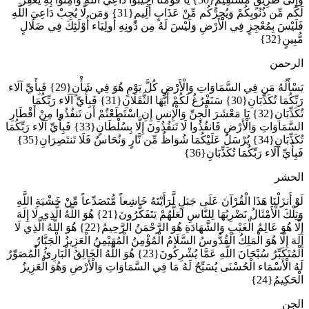
لَكُم مِّن ذُنُوبِكُمْ وَيُجِرْكُم مِّنْ عَذَابٍ أَلِيمٍ{31} وَمَن لَّا يُجِبْ دَاعِيَ اللَّهِ
فَلَيْسَ بِمُعْجِزٍ فِي الْأَرْضِ وَلَيْسَ لَهُ مِن دُونِهِ أَولِيَاء أُوْلَئِكَ فِي ضَلَالٍ
مُّبِينٍ{32}
الرحمن
يَسْأَلُهُ مَن فِي السَّمَاوَاتِ وَالْأَرْضِ كُلَّ يَوْمٍ هُوَ فِي شَأْنٍ{29} فَبِأَيِّ آلَاء
رَبِّكُمَا تُكَذِّبَانِ{30} سَنَفْرُغُ لَكُمْ أَيُّهَا الثَّقَلَانِ{31} فَبِأَيِّ آلَاء رَبِّكُمَا
تُكَذِّبَانِ{32} يَا مَعْشَرَ الْجِنِّ وَالْإِنسِ إِنِ اسْتَطَعْتُمْ أَن تَنفُذُوا مِنْ أَقْطَارِ
السَّمَاوَاتِ وَالْأَرْضِ فَانفُذُوا لَا تَنفُذُونَ إِلَّا بِسُلْطَانٍ{33} فَبِأَيِّ آلَاء رَبِّكُمَا
تُكَذِّبَانِ{34} يُرْسَلُ عَلَيْكُمَا شُوَاظٌ مِّن نَّارٍ وَنُحَاسٌ فَلَا تَنتَصِرَانِ{35}
فَبِأَيِّ آلَاء رَبِّكُمَا تُكَذِّبَانِ{36}
الحشر
لَوْ أَنزَلْنَا هَذَا الْقُرْآنَ عَلَى جَبَلٍ لَّرَأَيْتَهُ خَاشِعاً مُّتَصَدِّعاً مِّنْ خَشْيَةِ اللَّهِ
وَتِلْكَ الْأَمْثَالُ نَضْرِبُهَا لِلنَّاسِ لَعَلَّهُمْ يَتَفَكَّرُونَ{21} هُوَ اللَّهُ الَّذِي لَا إِلَهَ
إِلَّا هُوَ عَالِمُ الْغَيْبِ وَالشَّهَادَةِ هُوَ الرَّحْمَنُ الرَّحِيمُ{22} هُوَ اللَّهُ الَّذِي لَا
إِلَهَ إِلَّا هُوَ الْمَلِكُ الْقُدُّوسُ السَّلَامُ الْمُؤْمِنُ الْمُهَيْمِنُ الْعَزِيزُ الْجَبَّارُ
الْمُتَكَبِّرُ سُبْحَانَ اللَّهِ عَمَّا يُشْرِكُونَ{23} هُوَ اللَّهُ الْخَالِقُ الْبَارِئُ الْمُصَوِّرُ
لَهُ الْأَسْمَاء الْحُسْنَى يُسَبِّحُ لَهُ مَا فِي السَّمَاوَاتِ وَالْأَرْضِ وَهُوَ الْعَزِيزُ
الْحَكِيمُ{24}
الجن