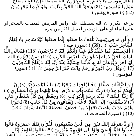
{ قَالَ مُوسَى مَا جِئْتُمْ بِهِ السِّحْرُ إِنَّ اللَّهَ سَيُبْطِلُهُ إِنَّ اللَّهَ لا يُصْلِحُ
عَمَلَ الْمُفْسِدِينَ (81) وَيُحِقُّ اللَّهُ الْحَقَّ بِكَلِمَاتِهِ وَلَوْ كَرِهَ الْمُجْرِمُونَ
(82) } ( سورة يونس )
يراعى تكرار ان الله سيبطله على راس المريض المصاب بالسحر او
على الماء او على الزيت والعسل اكثر من مرة
{ وَأَلْقِ مَا فِي يَمِينِكَ تَلْقَفْ مَا صَنَعُوا إِنَّمَا صَنَعُوا كَيْدُ سَاحِرٍ وَلا يُفْلِحُ
السَّاحِرُ حَيْثُ أَتَى (69) } (سورة طه ) .
{ أَفَحَسِبْتُمْ أَنَّمَا خَلَقْنَاكُمْ عَبَثًا وَأَنَّكُمْ إِلَيْنَا لا تُرْجَعُونَ (115) فَتَعَالَى اللَّهُ
الْمَلِكُ الْحَقُّ لا إِلَهَ إِلا هُوَ رَبُّ الْعَرْشِ الْكَرِيمِ (116) وَمَنْ يَدْعُ مَعَ اللَّهِ
إِلَهًا آخَرَ لا بُرْهَانَ لَهُ بِهِ فَإِنَّمَا حِسَابُهُ عِنْدَ رَبِّهِ إِنَّهُ لا يُفْلِحُ الْكَافِرُونَ
(117) وَقُلْ رَبِّ اغْفِرْ وَارْحَمْ وَأَنْتَ خَيْرُ الرَّاحِمِينَ (118) } (سورة
المؤمنون ) .
{ وَالصَّافَّاتِ صَفًّا (1) فَالزَّاجِرَاتِ زَجْرًا (2) فَالتَّالِيَاتِ ذِكْرًا (3) إِنَّ
إِلَهَكُمْ لَوَاحِدٌ (4) رَبُّ السَّمَاوَاتِ وَالأَرْضِ وَمَا بَيْنَهُمَا وَرَبُّ الْمَشَارِقِ (5)
إِنَّا زَيَّنَّا السَّمَاءَ الدُّنْيَا بِزِينَةٍ الْكَوَاكِب ِ (6) وَحِفْظًا مِنْ كُلِّ شَيْطَانٍ مَارِدٍ
(7) لا يَسَّمَّعُونَ إِلَى الْمَلإِ الأَعْلَى وَيُقْذَفُونَ مِنْ كُلِّ جَانِبٍ (8) دُحُورًا
وَلَهُمْ عَذَابٌ وَاصِبٌ (9) إِلا مَنْ خَطِفَ الْخَطْفَةَ فَأَتْبَعَهُ شِهَابٌ ثَاقِبٌ
(10) } (سورة الصافات ) .
{ وَإِذْ صَرَفْنَا إِلَيْكَ نَفَرًا مِنْ الْجِنِّ يَسْتَمِعُونَ الْقُرْآنَ فَلَمَّا حَضَرُوهُ قَالُوا
أَنْصِتُوا فَلَمَّا قُضِيَ وَلَّوْا إِلَى قَوْمِهِمْ مُنْذِرِينَ (29) قَالُوا يَاقَوْمَنَا إِنَّا
سَمِعْنَا كِتَابًا أُنْزِلَ مِنْ بَعْدِ مُوسَى مُصَدِّقًا لِمَا بَيْنَ يَدَيْهِ يَهْدِي إِلَى الْحَقِّ