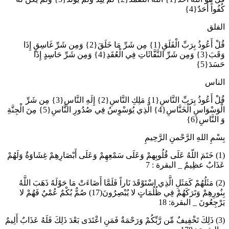
كُفُواً أَحَدٌ{4}
الفلق
قُلْ أَعُوذُ بِرَبِّ الْفَلَقِ{1} مِن شَرِّ مَا خَلَقَ{2} وَمِن شَرِّ غَاسِقٍ إِذَا
وَقَبَ{3} وَمِن شَرِّ النَّفَّاثَاتِ فِي الْعُقَدِ{4} وَمِن شَرِّ حَاسِدٍ إِذَا
حَسَدَ{5}
الناس
قُلْ أَعُوذُ بِرَبِّ النَّاسِ{1} مَلِكِ النَّاسِ{2} إِلَهِ النَّاسِ{3} مِن شَرِّ
الْوَسْوَاسِ الْخَنَّاسِ{4} الَّذِي يُوَسْوِسُ فِي صُدُورِ النَّاسِ{5} مِنَ الْجِنَّةِ
وَ النَّاسِ{6}
بِسْمِ اللهِ الرَّحْمنِ الرَّحِيمِ
(1) خَتَمَ اللّهُ عَلَى قُلُوبِهمْ وَعَلَى سَمْعِهِمْ وَعَلَى أَبْصَارِهِمْ غِشَاوَةٌ وَلَهُمْ
عَذَابٌ عظِيمٌ _ البقرة : 7
(2) مَثَلُهُمْ كَمَثَلِ الَّذِي اسْتَوْقَدَ نَاراً فَلَمَّا أَضَاءَتْ مَا حَوْلَهُ ذَهَبَ اللَّهُ
بِنُورِهِمْ وَتَرَكَهُمْ فِي ظُلُمَاتٍ لا يُبْصِرُونَ(17) صُمٌّ بُكْمٌ عُمْيٌ فَهُمْ لا
يَرْجِعُونَ _ البقرة: 18
(3) ذَلِكَ تَخْفِيفٌ مِّن رَّبِّكُمْ وَرَحْمَةٌ فَمَنِ اعْتَدَى بَعْدَ ذَلِكَ فَلَهُ عَذَابٌ أَلِيمٌ