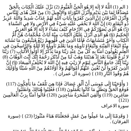
{ الم (1) اللَّهُ لا إِلَهَ إِلا هُوَ الْحَيُّ الْقَيُّومُ (2) نَزَّلَ عَلَيْكَ الْكِتَابَ بِالْحَقِّ
مُصَدِّقًا لِمَا بَيْنَ يَدَيْهِ وَأَنْزَلَ التَّوْرَاةَ وَالإِنْجِيلَ (3) مِنْ قَبْلُ هُدًى لِلنَّاسِ
وَأَنْزَلَ الْفُرْقَانَ إِنَّ الَّذِينَ كَفَرُوا بِآيَاتِ اللَّهِ لَهُمْ عَذَابٌ شَدِيدٌ وَاللَّهُ عَزِيزٌ
ذُو انْتِقَامٍ (4) إِنَّ اللَّهَ لا يَخْفَى عَلَيْهِ شَيْءٌ فِي الأَرْضِ وَلا فِي السَّمَاءِ
(5) هُوَ الَّذِي يُصَوِّرُكُمْ فِي الأَرْحَامِ كَيْفَ يَشَاءُ لا إِلَهَ إِلا هُوَ الْعَزِيزُ
الْحَكِيمُ (6) هُوَ الَّذِي أَنْزَلَ عَلَيْكَ الْكِتَابَ مِنْهُ آيَاتٌ مُحْكَمَاتٌ هُنَّ أُمُّ
الْكِتَابِ وَأُخَرُ مُتَشَابِهَاتٌ فَأَمَّا الَّذِينَ فِي قُلُوبِهِمْ زَيْغٌ فَيَتَّبِعُونَ مَا تَشَابَهَ
مِنْهُ ابْتِغَاءَ الْفِتْنَةِ وَابْتِغَاءَ تَأْوِيلِهِ وَمَا يَعْلَمُ تَأْوِيلَهُ إِلا اللَّهُ وَالرَّاسِخُونَ فِي
الْعِلْمِ يَقُولُونَ آمَنَّا بِهِ كُلٌّ مِنْ عِنْدِ رَبِّنَا وَمَا يَذَّكَّرُ إِلا أُوْلُوا الْأَلْبَابِ (7) رَبَّنَا
لا تُزِغْ قُلُوبَنَا بَعْدَ إِذْ هَدَيْتَنَا وَهَبْ لَنَا مِنْ لَدُنْكَ رَحْمَةً إِنَّكَ أَنْتَ الْوَهَّابُ (8)
رَبَّنَا إِنَّكَ جَامِعُ النَّاسِ لِيَوْمٍ لا رَيْبَ فِيهِ إِنَّ اللَّهَ لا يُخْلِفُ الْمِيعَادَ (9) إِنَّ
الَّذِينَ كَفَرُوا لَنْ تُغْنِيَ عَنْهُمْ أَمْوَالُهُمْ وَلا أَوْلَادُهُمْ مِنْ اللَّهِ شَيْئًا وَأُوْلَئِكَ
هُمْ وَقُودُ النَّارِ (10) } (سورة آل عمران ) .
{ وَأَوْحَيْنَا إِلَى مُوسَى أَنْ أَلْقِ عَصَاكَ فَإِذَا هِيَ تَلْقَفُ مَا يَأْفِكُونَ (117)
فَوَقَعَ الْحَقُّ وَبَطَلَ مَا كَانُوا يَعْمَلُونَ (118) فَغُلِبُوا هُنَالِكَ وَانقَلَبُوا
صَاغِرِينَ (119) وَأُلْقِيَ السَّحَرَةُ سَاجِدِينَ (120) قَالُوا آمَنَّا بِرَبِّ الْعَالَمِينَ
(121)
سورة الاعراف
{ وَقَدِمْنَا إِلَى مَا عَمِلُوا مِنْ عَمَلٍ فَجَعَلْنَاهُ هَبَاءً مَنْثُورًا (23) } (سورة
الفرقان) .