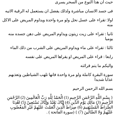
حيث ان هذا النوع من السحر يسرى
فى جسد الانسان مباشرة ولذلك يفضل ان يستعمل له الرقية الاتيه
اولا: تقراء على عسل نحل ولو مرة واحدة ويداوم المريض على الاكل
منه
ثانيا : تقراء على زيت زيتون ويداوم المريض على دهن جسده منه
يوميا
ثالثا : تقراء على ماء ويداوم المريض على الشرب من ذلك الماء
رابعا : قراء على المريض او يقراها المريض على نفسه
واليكم ما يتم قرائته
سورة البقرة كاملة ولو مرة واحدة فانها تلهب الشياطين وتعذبهم
عذابا شديدا
بسم الله الرحمن الرحيم
{ بِِسْمِ اللَّهِ الرَّحْمَنِ الرَّحِيمِ (1) الْحَمْدُ لِلَّهِ رَبِّ الْعَالَمِينَ (2) الرَّحْمَنِ
الرَّحِيمِ (3) مَالِكِ يَوْمِ الدِّينِ (4) إِيَّاكَ نَعْبُدُ وَإِيَّاكَ نَسْتَعِينُ (5) اهْدِنَا
الصِّرَاطَ الْمُسْتَقِيمَ (6) صِرَاطَ الَّذِينَ أَنْعَمْتَ عَلَيْهِمْ غَيْرِ الْمَغْضُوبِ
عَلَيْهِمْ وَلا الضَّالِّينَ (7) } (سورة الفاتحة ) .