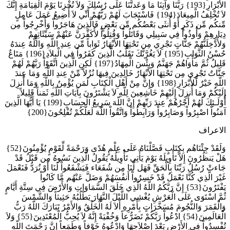
الأبْرَارِ{193} رَبَّنَا وَآتِنَا مَا وَعَدتَّنَا عَلَى رُسُلِكَ وَلاَ تُخْزِنَا يَوْمَ الْقِيَامَةِ إِنَّكَ
لاَ تُخْلِفُ الْمِيعَادَ{194} فَاسْتَجَابَ لَهُمْ رَبُّهُمْ أَنِّي لاَ أُضِيعُ عَمَلَ عَامِلٍ
مِّنكُم مِّن ذَكَرٍ أَوْ أُنثَى بَعْضُكُم مِّن بَعْضٍ فَالَّذِينَ هَاجَرُواْ وَأُخْرِجُواْ مِن
دِيَارِهِمْ وَأُوذُواْ فِي سَبِيلِي وَقَاتَلُواْ وَقُتِلُواْ لأُكَفِّرَنَّ عَنْهُمْ سَيِّئَاتِهِمْ
وَلأُدْخِلَنَّهُمْ جَنَّاتٍ تَجْرِي مِن تَحْتِهَا الأَنْهَارُ ثَوَاباً مِّن عِندِ اللّهِ وَاللّهُ عِندَهُ
حُسْنُ الثَّوَابِ{195} لاَ يَغُرَّنَّكَ تَقَلُّبُ الَّذِينَ كَفَرُواْ فِي الْبِلاَدِ{196} مَتَاعٌ
قَلِيلٌ ثُمَّ مَأْوَاهُمْ جَهَنَّمُ وَبِئْسَ الْمِهَادُ{197} لَكِنِ الَّذِينَ اتَّقَوْاْ رَبَّهُمْ لَهُمْ
جَنَّاتٌ تَجْرِي مِن تَحْتِهَا الأَنْهَارُ خَالِدِينَ فِيهَا نُزُلاً مِّنْ عِندِ اللّهِ وَمَا عِندَ
اللّهِ خَيْرٌ لِّلأَبْرَارِ{198} وَإِنَّ مِنْ أَهْلِ الْكِتَابِ لَمَن يُؤْمِنُ بِاللّهِ وَمَا أُنزِلَ
إِلَيْكُمْ وَمَا أُنزِلَ إِلَيْهِمْ خَاشِعِينَ لِلّهِ لاَ يَشْتَرُونَ بِآيَاتِ اللّهِ ثَمَناً قَلِيلاً
أُوْلَـئِكَ لَهُمْ أَجْرُهُمْ عِندَ رَبِّهِمْ إِنَّ اللّهَ سَرِيعُ الْحِسَابِ{199} يَا أَيُّهَا الَّذِينَ
آمَنُواْ اصْبِرُواْ وَصَابِرُواْ وَرَابِطُواْ وَاتَّقُواْ اللّهَ لَعَلَّكُمْ تُفْلِحُونَ{200}
الاعراف
وَلَقَدْ جِئْنَاهُم بِكِتَابٍ فَصَّلْنَاهُ عَلَى عِلْمٍ هُدًى وَرَحْمَةً لِّقَوْمٍ يُؤْمِنُونَ{52}
هَلْ يَنظُرُونَ إِلاَّ تَأْوِيلَهُ يَوْمَ يَأْتِي تَأْوِيلُهُ يَقُولُ الَّذِينَ نَسُوهُ مِن قَبْلُ قَدْ
جَاءتْ رُسُلُ رَبِّنَا بِالْحَقِّ فَهَل لَّنَا مِن شُفَعَاء فَيَشْفَعُواْ لَنَا أَوْ نُرَدُّ فَنَعْمَلَ
غَيْرَ الَّذِي كُنَّا نَعْمَلُ قَدْ خَسِرُواْ أَنفُسَهُمْ وَضَلَّ عَنْهُم مَّا كَانُواْ
يَفْتَرُونَ{53} إِنَّ رَبَّكُمُ اللّهُ الَّذِي خَلَقَ السَّمَاوَاتِ وَالأَرْضَ فِي سِتَّةِ أَيَّامٍ
ثُمَّ اسْتَوَى عَلَى الْعَرْشِ يُغْشِي اللَّيْلَ النَّهَارَ يَطْلُبُهُ حَثِيثاً وَالشَّمْسَ
وَالْقَمَرَ وَالنُّجُومَ مُسَخَّرَاتٍ بِأَمْرِهِ أَلاَ لَهُ الْخَلْقُ وَالأَمْرُ تَبَارَكَ اللّهُ رَبُّ
الْعَالَمِينَ{54} ادْعُواْ رَبَّكُمْ تَضَرُّعاً وَخُفْيَةً إِنَّهُ لاَ يُحِبُّ الْمُعْتَدِينَ{55} وَلاَ
تُفْسِدُواْ فِي الأَرْضِ بَعْدَ إِصْلاَحِهَا وَادْعُوهُ خَوْفاً وَطَمَعاً إِنَّ رَحْمَتَ اللّهِ