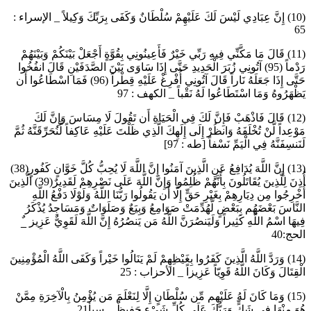
(10) إِنَّ عِبَادِي لَيْسَ لَكَ عَلَيْهِمْ سُلْطَانٌ وَكَفَى بِرَبِّكَ وَكِيلاً _ الإسراء :
65
(11) قَالَ مَا مَكَّنِّي فِيهِ رَبِّي خَيْرٌ فَأَعِينُونِي بِقُوَّةٍ أَجْعَلْ بَيْنَكُمْ وَبَيْنَهُمْ
رَدْماً (95) آتُونِي زُبَرَ الْحَدِيدِ حَتَّى إِذَا سَاوَى بَيْنَ الصَّدَفَيْنِ قَالَ انفُخُوا
حَتَّى إِذَا جَعَلَهُ نَاراً قَالَ آتُونِي أُفْرِغْ عَلَيْهِ قِطْراً (96) فَمَا اسْطَاعُوا أَن
يَظْهَرُوهُ وَمَا اسْتَطَاعُوا لَهُ نَقْباً _ الكهف : 97
(12) قَالَ فَاذْهَبْ فَإِنَّ لَكَ فِي الْحَيَاةِ أَن تَقُولَ لَا مِسَاسَ وَإِنَّ لَكَ
مَوْعِداً لَّنْ تُخْلَفَهُ وَانظُرْ إِلَى إِلَهِكَ الَّذِي ظَلْتَ عَلَيْهِ عَاكِفاً لَّنُحَرِّقَنَّهُ ثُمَّ
لَنَنسِفَنَّهُ فِي الْيَمِّ نَسْفاً [طه : 97]
(13) إِنَّ اللَّهَ يُدَافِعُ عَنِ الَّذِينَ آمَنُوا إِنَّ اللَّهَ لَا يُحِبُّ كُلَّ خَوَّانٍ كَفُورٍ(38)
أُذِنَ لِلَّذِينَ يُقَاتَلُونَ بِأَنَّهُمْ ظُلِمُوا وَإِنَّ اللَّهَ عَلَى نَصْرِهِمْ لَقَدِيرٌ(39) الَّذِينَ
أُخْرِجُوا مِن دِيَارِهِمْ بِغَيْرِ حَقٍّ إِلَّا أَن يَقُولُوا رَبُّنَا اللَّهُ وَلَوْلَا دَفْعُ اللَّهِ
النَّاسَ بَعْضَهُم بِبَعْضٍ لَّهُدِّمَتْ صَوَامِعُ وَبِيَعٌ وَصَلَوَاتٌ وَمَسَاجِدُ يُذْكَرُ
فِيهَا اسْمُ اللَّهِ كَثِيراً وَلَيَنصُرَنَّ اللَّهُ مَن يَنصُرُهُ إِنَّ اللَّهَ لَقَوِيٌّ عَزِيز _ٌ
الحج:40
(14) وَرَدَّ اللَّهُ الَّذِينَ كَفَرُوا بِغَيْظِهِمْ لَمْ يَنَالُوا خَيْراً وَكَفَى اللَّهُ الْمُؤْمِنِينَ
الْقِتَالَ وَكَانَ اللَّهُ قَوِيّاً عَزِيزاً _ الأحزاب : 25
(15) وَمَا كَانَ لَهُ عَلَيْهِم مِّن سُلْطَانٍ إِلَّا لِنَعْلَمَ مَن يُؤْمِنُ بِالْآخِرَةِ مِمَّنْ
هُوَ مِنْهَا فِي شَكٍّ وَرَبُّكَ عَلَى كُلِّ شَيْءٍ حَفِيظٌ _ سبأ21