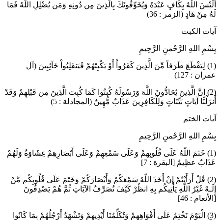
أَلَيْسَ اللَّهُ بِكَافٍ عَبْدَهُ وَيُخَوِّفُونَكَ بِالَّذِينَ مِن دُونِهِ وَمَن يُضْلِلِ اللَّهُ فَمَا
لَهُ مِنْ هَادٍ (الزمر : 36)
آيات الكبت
بِسْمِ اللهِ الرَّحْمنِ الرَّحِيمِ
(1) لِيَقْطَعَ طَرَفاً مِّنَ الَّذِينَ كَفَرُواْ أَوْ يَكْبِتَهُمْ فَيَنقَلِبُواْ خَآئِبِينَ (آل
عمران : 127)
(2) إِنَّ الَّذِينَ يُحَادُّونَ اللَّهَ وَرَسُولَهُ كُبِتُوا كَمَا كُبِتَ الَّذِينَ مِن قَبْلِهِمْ وَقَدْ
أَنزَلْنَا آيَاتٍ بَيِّنَاتٍ وَلِلْكَافِرِينَ عَذَابٌ مُّهِينٌ (المجادلة : 5)
آيات الختم
بِسْمِ اللهِ الرَّحْمنِ الرَّحِيمِ
(1) خَتَمَ اللّهُ عَلَى قُلُوبِهمْ وَعَلَى سَمْعِهِمْ وَعَلَى أَبْصَارِهِمْ غِشَاوَةٌ وَلَهُمْ
عَذَابٌ عظِيمٌ [البقرة : 7]
(2) قُلْ أَرَأَيْتُمْ إِنْ أَخَذَ اللّهُ سَمْعَكُمْ وَأَبْصَارَكُمْ وَخَتَمَ عَلَى قُلُوبِكُم مَّنْ
إِلَـهٌ غَيْرُ اللّهِ يَأْتِيكُم بِهِ انظُرْ كَيْفَ نُصَرِّفُ الآيَاتِ ثُمَّ هُمْ يَصْدِفُونَ
[الأنعام : 46]
(3) الْيَوْمَ نَخْتِمُ عَلَى أَفْوَاهِهِمْ وَتُكَلِّمُنَا أَيْدِيهِمْ وَتَشْهَدُ أَرْجُلُهُمْ بِمَا كَانُوا