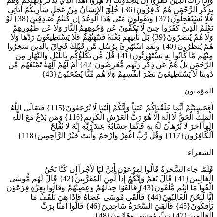
وَإِذَا رَآكَ الَّذِينَ كَفَرُوا إِن يَتَّخِذُونَكَ إِلَّا هُزُواً أَهَذَا الَّذِي يَذْكُرُ آلِهَتَكُمْ وَهُم
بِذِكْرِ الرَّحْمَنِ هُمْ كَافِرُونَ{36} خُلِقَ الْإِنسَانُ مِنْ عَجَلٍ سَأُرِيكُمْ آيَاتِي
فَلَا تَسْتَعْجِلُونِ{37} وَيَقُولُونَ مَتَى هَذَا الْوَعْدُ إِن كُنتُمْ صَادِقِينَ{38} لَوْ
يَعْلَمُ الَّذِينَ كَفَرُوا حِينَ لَا يَكُفُّونَ عَن وُجُوهِهِمُ النَّارَ وَلَا عَن ظُهُورِهِمْ
وَلَا هُمْ يُنصَرُونَ{39} بَلْ تَأْتِيهِم بَغْتَةً فَتَبْهَتُهُمْ فَلَا يَسْتَطِيعُونَ رَدَّهَا وَلَا
هُمْ يُنظَرُونَ{40} وَلَقَدِ اسْتُهْزِئَ بِرُسُلٍ مِّن قَبْلِكَ فَحَاقَ بِالَّذِينَ سَخِرُوا
مِنْهُم مَّا كَانُوا بِهِ يَسْتَهْزِئُون{41} قُلْ مَن يَكْلَؤُكُم بِاللَّيْلِ وَالنَّهَارِ مِنَ
الرَّحْمَنِ بَلْ هُمْ عَن ذِكْرِ رَبِّهِم مُّعْرِضُونَ{42} أَمْ لَهُمْ آلِهَةٌ تَمْنَعُهُم مِّن
دُونِنَا لَا يَسْتَطِيعُونَ نَصْرَ أَنفُسِهِمْ وَلَا هُم مِّنَّا يُصْحَبُونَ{43}
المؤمنون
أَفَحَسِبْتُمْ أَنَّمَا خَلَقْنَاكُمْ عَبَثاً وَأَنَّكُمْ إِلَيْنَا لَا تُرْجَعُونَ{115} فَتَعَالَى اللَّهُ
الْمَلِكُ الْحَقُّ لَا إِلَهَ إِلَّا هُوَ رَبُّ الْعَرْشِ الْكَرِيمِ{116} وَمَن يَدْعُ مَعَ اللَّهِ
إِلَهاً آخَرَ لَا بُرْهَانَ لَهُ بِهِ فَإِنَّمَا حِسَابُهُ عِندَ رَبِّهِ إِنَّهُ لَا يُفْلِحُ
الْكَافِرُونَ{117} وَقُل رَّبِّ اغْفِرْ وَارْحَمْ وَأَنتَ خَيْرُ الرَّاحِمِينَ{118}
الشعراء
فَلَمَّا جَاء السَّحَرَةُ قَالُوا لِفِرْعَوْنَ أَئِنَّ لَنَا لَأَجْراً إِن كُنَّا نَحْنُ
الْغَالِبِينَ{41} قَالَ نَعَمْ وَإِنَّكُمْ إِذاً لَّمِنَ الْمُقَرَّبِينَ{42} قَالَ لَهُم مُّوسَى
أَلْقُوا مَا أَنتُم مُّلْقُونَ{43} فَأَلْقَوْا حِبَالَهُمْ وَعِصِيَّهُمْ وَقَالُوا بِعِزَّةِ فِرْعَوْنَ
إِنَّا لَنَحْنُ الْغَالِبُونَ{44} فَأَلْقَى مُوسَى عَصَاهُ فَإِذَا هِيَ تَلْقَفُ مَا
يَأْفِكُونَ{45} فَأُلْقِيَ السَّحَرَةُ سَاجِدِينَ{46} قَالُوا آمَنَّا بِرَبِّ
الْعَالَمِينَ{47} رَبِّ مُوسَى وَهَارُونَ{48}