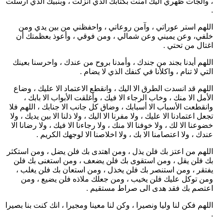
، وألجأت ظهري اليك آمنت بكتابك الذي أنزلت ، وبنبيك الذي أرسلت
.
اللهم استر عوراتي ، وآمن روعاتي ، واحفظني من بين يدي ومن
خلفي، وعن يميني وعن شمالي ، ومن فوقي ، وأعوذ بعظمتك أن
اغتال من تحتي .
اللهم أيدنا بجند من جندك ، وأمدنا بروح من عندك ، واحرسنا بعينك
التي لا تنام ، واكلأنا في كنفك الذي لا يضام .
اللهم قد انسدت الطرق الا اليك ، وانقطع الاعتماد الا عليك ، وضاع
الأمل الا منك ، وخاب الرجاء الا فيك ، وأغلقت الأبواب الا بابك ،
وانقطعت الأسباب الا أسبابك ، وضاق كل جانب الا جنابك ، اللهم فلا
تجعل اعتمادنا الا عليك ، ولا مفرنا الا اليك ، ولا ذلنا الا بين يديك ، ولا
خضوعنا الا لك ، ولا خوفنا الا منك ، ولا رجاءنا الا فيك ، ولا رضانا الا
عندك ، ولا اعتصامنا الا بك ، ولا اخلاصنا الا لوجهك الكريم .
اللهم من اعتز بك فلن يذل ، ومن اهتدى بك فلن يضل ، ومن استكثر
بك فلن يقل ، ومن استقوى بك فلن يضعف ، ومن استغنى بك فلن
يفتقر ، ومن استنصر بك فلن يخذل ، ومن استعان بك فلن يغلب ،
ومن توكل عليك فلن يخيب ، ومن جعلك ملاذه فلن يضيع ، ومن
اعتصم بك فقد هدى الى صراط مستقيم .
اللهم فكن لنا وليا ونصيرا ، وكن لنا معينا ومجيرا ، انك كنت بنا بصيرا
.