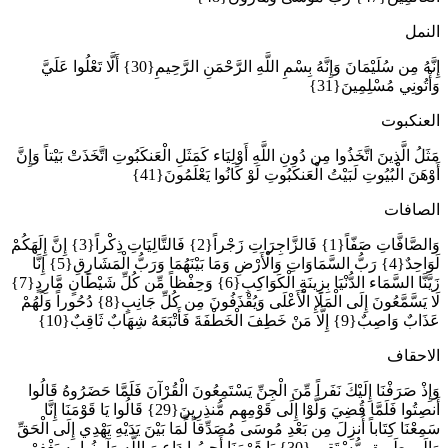
النمل
إِنَّهُ مِن سُلَيْمَانَ وَإِنَّهُ بِسْمِ اللَّهِ الرَّحْمَنِ الرَّحِيمِ{30} أَلَّا تَعْلُوا عَلَيَّ
وَأْتُونِي مُسْلِمِينَ{31}
العنكبوت
مَثَلُ الَّذِينَ اتَّخَذُوا مِن دُونِ اللَّهِ أَوْلِيَاء كَمَثَلِ الْعَنكَبُوتِ اتَّخَذَتْ بَيْتاً وَإِنَّ
أَوْهَنَ الْبُيُوتِ لَبَيْتُ الْعَنكَبُوتِ لَوْ كَانُوا يَعْلَمُونَ{41}
الصافات
وَالصَّافَّاتِ صَفّاً{1} فَالزَّاجِرَاتِ زَجْراً{2} فَالتَّالِيَاتِ ذِكْراً{3} إِنَّ إِلَهَكُمْ
لَوَاحِدٌ{4} رَبُّ السَّمَاوَاتِ وَالْأَرْضِ وَمَا بَيْنَهُمَا وَرَبُّ الْمَشَارِقِ{5} إِنَّا
زَيَّنَّا السَّمَاء الدُّنْيَا بِزِينَةٍ الْكَوَاكِبِ{6} وَحِفْظاً مِّن كُلِّ شَيْطَانٍ مَّارِدٍ{7}
لَا يَسَّمَّعُونَ إِلَى الْمَلَإِ الْأَعْلَى وَيُقْذَفُونَ مِن كُلِّ جَانِبٍ{8} دُحُوراً وَلَهُمْ
عَذَابٌ وَاصِبٌ{9} إِلَّا مَنْ خَطِفَ الْخَطْفَةَ فَأَتْبَعَهُ شِهَابٌ ثَاقِبٌ{10}
الاحقاف
وَإِذْ صَرَفْنَا إِلَيْكَ نَفَراً مِّنَ الْجِنِّ يَسْتَمِعُونَ الْقُرْآنَ فَلَمَّا حَضَرُوهُ قَالُوا
أَنصِتُوا فَلَمَّا قُضِيَ وَلَّوْا إِلَى قَوْمِهِم مُّنذِرِينَ{29} قَالُوا يَا قَوْمَنَا إِنَّا
سَمِعْنَا كِتَاباً أُنزِلَ مِن بَعْدِ مُوسَى مُصَدِّقاً لِّمَا بَيْنَ يَدَيْهِ يَهْدِي إِلَى الْحَقِّ
وَإِلَى طَرِيقٍ مُّسْتَقِيمٍ{30} يَا قَوْمَنَا أَجِيبُوا دَاعِيَ اللَّهِ وَآمِنُوا بِهِ يَغْفِرْ