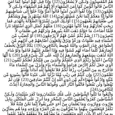
هُمُ الْمُفْسِدُونَ وَلَـكِن لاَّ يَشْعُرُونَ{12} وَإِذَا قِيلَ لَهُمْ آمِنُواْ كَمَا آمَنَ
النَّاسُ قَالُواْ أَنُؤْمِنُ كَمَا آمَنَ السُّفَهَاء أَلا إِنَّهُمْ هُمُ السُّفَهَاء وَلَـكِن لاَّ
يَعْلَمُونَ{13} وَإِذَا لَقُواْ الَّذِينَ آمَنُواْ قَالُواْ آمَنَّا وَإِذَا خَلَوْاْ إِلَى شَيَاطِينِهِمْ
قَالُواْ إِنَّا مَعَكْمْ إِنَّمَا نَحْنُ مُسْتَهْزِئُونَ{14} اللّهُ يَسْتَهْزِئُ بِهِمْ وَيَمُدُّهُمْ
فِي طُغْيَانِهِمْ يَعْمَهُونَ{15} أُوْلَـئِكَ الَّذِينَ اشْتَرُوُاْ الضَّلاَلَةَ بِالْهُدَى فَمَا
رَبِحَت تِّجَارَتُهُمْ وَمَا كَانُواْ مُهْتَدِينَ{16} مَثَلُهُمْ كَمَثَلِ الَّذِي اسْتَوْقَدَ نَاراً
فَلَمَّا أَضَاءتْ مَا حَوْلَهُ ذَهَبَ اللّهُ بِنُورِهِمْ وَتَرَكَهُمْ فِي ظُلُمَاتٍ لاَّ
يُبْصِرُونَ{17} صُمٌّ بُكْمٌ عُمْيٌ فَهُمْ لاَ يَرْجِعُونَ{18} أَوْ كَصَيِّبٍ مِّنَ
السَّمَاءِ فِيهِ ظُلُمَاتٌ وَرَعْدٌ وَبَرْقٌ يَجْعَلُونَ أَصْابِعَهُمْ فِي آذَانِهِم مِّنَ
الصَّوَاعِقِ حَذَرَ الْمَوْتِ واللّهُ مُحِيطٌ بِالْكافِرِينَ{19} يَكَادُ الْبَرْقُ يَخْطَفُ
أَبْصَارَهُمْ كُلَّمَا أَضَاء لَهُم مَّشَوْاْ فِيهِ وَإِذَا أَظْلَمَ عَلَيْهِمْ قَامُواْ وَلَوْ شَاء
اللّهُ لَذَهَبَ بِسَمْعِهِمْ وَأَبْصَارِهِمْ إِنَّ اللَّه عَلَى كُلِّ شَيْءٍ قَدِيرٌ{20} يَا أَيُّهَا
النَّاسُ اعْبُدُواْ رَبَّكُمُ الَّذِي خَلَقَكُمْ وَالَّذِينَ مِن قَبْلِكُمْ لَعَلَّكُمْ تَتَّقُونَ{21}
الَّذِي جَعَلَ لَكُمُ الأَرْضَ فِرَاشاً وَالسَّمَاء بِنَاء وَأَنزَلَ مِنَ السَّمَاءِ مَاءً
فَأَخْرَجَ بِهِ مِنَ الثَّمَرَاتِ رِزْقاً لَّكُمْ فَلاَ تَجْعَلُواْ لِلّهِ أَندَاداً وَأَنتُمْ
تَعْلَمُونَ{22} وَإِن كُنتُمْ فِي رَيْبٍ مِّمَّا نَزَّلْنَا عَلَى عَبْدِنَا فَأْتُواْ بِسُورَةٍ مِّن
مِّثْلِهِ وَادْعُواْ شُهَدَاءكُم مِّن دُونِ اللّهِ إِنْ كُنْتُمْ صَادِقِينَ{23} فَإِن لَّمْ
تَفْعَلُواْ وَلَن تَفْعَلُواْ فَاتَّقُواْ النَّارَ الَّتِي وَقُودُهَا النَّاسُ وَالْحِجَارَةُ أُعِدَّتْ
لِلْكَافِرِينَ{24}
وَاتَّبَعُواْ مَا تَتْلُواْ الشَّيَاطِينُ عَلَى مُلْكِ سُلَيْمَانَ وَمَا كَفَرَ سُلَيْمَانُ وَلَـكِنَّ
الشَّيْاطِينَ كَفَرُواْ يُعَلِّمُونَ النَّاسَ السِّحْرَ وَمَا أُنزِلَ عَلَى الْمَلَكَيْنِ بِبَابِلَ
هَارُوتَ وَمَارُوتَ وَمَا يُعَلِّمَانِ مِنْ أَحَدٍ حَتَّى يَقُولاَ إِنَّمَا نَحْنُ فِتْنَةٌ فَلاَ
تَكْفُرْ فَيَتَعَلَّمُونَ مِنْهُمَا مَا يُفَرِّقُونَ بِهِ بَيْنَ الْمَرْءِ وَزَوْجِهِ وَمَا هُم بِضَآرِّينَ
بِهِ مِنْ أَحَدٍ إِلاَّ بِإِذْنِ اللّهِ وَيَتَعَلَّمُونَ مَا يَضُرُّهُمْ وَلاَ يَنفَعُهُمْ وَلَقَدْ عَلِمُواْ