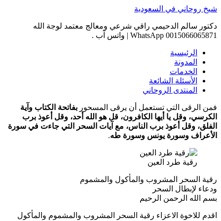
Skip
شيخ روحاني في السعودية
to
content
دكتور سالم الدحيمي راقي شرعي ومعالج معتمد لوجة الله
0015066065871 WhatsApp | واتس آب .
الرئيسية
المدونة
الخدمات
الأسئلة الشائعة
المنتدى الروحاني
فمن الرقى التي تستعمل أن يرقى المسحور
بفاتحة الكتاب وآية
الكرسي، وقل يا أيها الكافرون، قل هو الله أحد، وقل أعوذ برب
الفلق، وقل أعوذ برب الناس، مع آيات السحر التي جاءت في سورة
الأعراف وسورة يونس وسورة طه
.
رقية طرد العين
رقية السحر المشروب والمأكول والمشموم
ودعاء لإبطال السحر
بسم الله الرحمن الرحيم
اقدم للاخوة الاعزاء رقية السحر المشروب والمشموم والمأكول