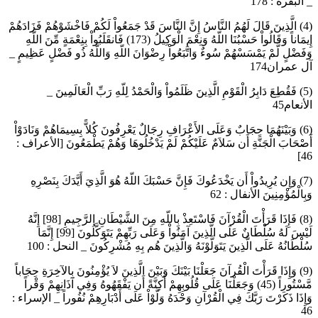
_ البقرة : 178
(4) الَّذِينَ قَالَ لَهُمُ النَّاسُ إِنَّ النَّاسَ قَدْ جَمَعُواْ لَكُمْ فَاخْشَوْهُمْ فَزَادَهُمْ
إِيمَاناً وَقَالُواْ حَسْبُنَا اللّهُ وَنِعْمَ الْوَكِيلُ (173) فَانقَلَبُواْ بِنِعْمَةٍ مِّنَ اللّهِ
وَفَضْلٍ لَّمْ يَمْسَسْهُمْ سُوءٌ وَاتَّبَعُواْ رِضْوَانَ اللّهِ وَاللّهُ ذُو فَضْلٍ عَظِيمٍ _
آل عمران174
(5) فَقُطِعَ دَابِرُ الْقَوْمِ الَّذِينَ ظَلَمُواْ وَالْحَمْدُ لِلّهِ رَبِّ الْعَالَمِينَ _
الأنعام45
(6) وَبَيْنَهُمَا حِجَابٌ وَعَلَى الأَعْرَافِ رِجَالٌ يَعْرِفُونَ كُلاًّ بِسِيمَاهُمْ وَنَادَوْاْ
أَصْحَابَ الْجَنَّةِ أَن سَلاَمٌ عَلَيْكُمْ لَمْ يَدْخُلُوهَا وَهُمْ يَطْمَعُونَ [الأعراف :
46]
(7) وَإِن يُرِيدُواْ أَن يَخْدَعُوكَ فَإِنَّ حَسْبَكَ اللّهُ هُوَ الَّذِيَ أَيَّدَكَ بِنَصْرِهِ
وَبِالْمُؤْمِنِينَ الأنفال : 62
(8) فَإِذَا قَرَأْتَ الْقُرْآنَ فَاسْتَعِذْ بِاللّهِ مِنَ الشَّيْطَانِ الرَّجِيمِ [98] إِنَّهُ
لَيْسَ لَهُ سُلْطَانٌ عَلَى الَّذِينَ آمَنُواْ وَعَلَى رَبِّهِمْ يَتَوَكَّلُونَ [99] إِنَّمَا
سُلْطَانُهُ عَلَى الَّذِينَ يَتَوَلَّوْنَهُ وَالَّذِينَ هُم بِهِ مُشْرِكُونَ _ النحل : 100
(9) وَإِذَا قَرَأْتَ الْقُرآنَ جَعَلْنَا بَيْنَكَ وَبَيْنَ الَّذِينَ لاَ يُؤْمِنُونَ بِالآخِرَةِ حِجَاباً
مَّسْتُوراً (45) وَجَعَلْنَا عَلَى قُلُوبِهِمْ أَكِنَّةً أَن يَفْقَهُوهُ وَفِي آذَانِهِمْ وَقْراً
وَإِذَا ذَكَرْتَ رَبَّكَ فِي الْقُرْآنِ وَحْدَهُ وَلَّوْاْ عَلَى أَدْبَارِهِمْ نُفُوراً _ الإسراء :
46