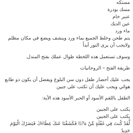
مستكه
مسك بودرة
عنبر خام
عين الديك
ماء ورد
يتم طحن وخلط الجميع بماء ورد وينشف ويضع في مكان مظلم
ولايجب أن يرى النور أبداً
وسوف تستعمل هذه اللخطة طوال عملك بفتح المندل.
طريقة الفتح – الروحانيات
يجب عليك أحضار طفل دون سن البلوغ ويفضل أن يكون ذو طابع
هوائي ويجب عليك أن تكتب على جبين
الطفل باللقم الأسود أو الحبر الأسود هذه الأية:
يكتب على الجبين
يكتب على الجبين
لَّقَدْ كُنتَ فِي غَفْلَةٍ مِّنْ هَ?ذَا فَكَشَفْنَا عَنكَ غِطَاءَكَ فَبَصَرُكَ الْيَوْمَ
حَدِيدٌ