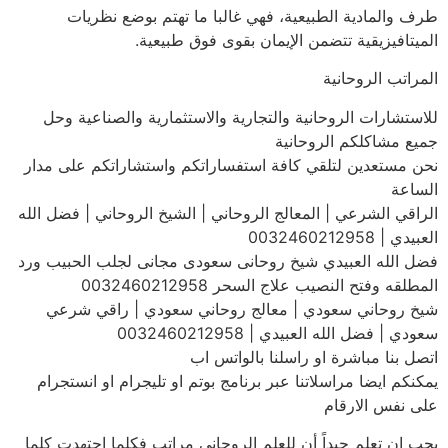
طرف والمادية الطبيعية، فهي غالبا ما تهتم بوضع نظريات
الميتافيزيقية تتضمن الإيمان بقوى فوق طبيعية.
المراتب الروحانية
للاستشارات الروحانية والتجارية والاستثمارية والصناعية وحل
جميع مشاكلكم الروحانية
نحن مستعدين لتلقي كافة استفساراتكم واستشاراتكم على مدار
الساعة
الراقي الشرعي | المعالج الروحاني | الشيخ الروحاني | فضل الله
العبيدي | 0032460212958
فضل الله العبيدي شيخ روحانى سعودى مجانى لجلب الحبيب ورد
المطلقه وفتح النصيب علاج السحر 0032460212958
شيخ روحاني سعودي | معالج روحاني سعودي | راقي شرعي
سعودي | فضل الله العبيدي | 0032460212958
اتصل بنا مباشرة او راسلنا بالواتس اب
يمكنكم ايضا مراسلاتنا عبر برنامج بوتم او تليجرام او انستجرام
على نفس الارقام
يجب ان تعلم جيداً أن للعلم الروحاني مراتب فكلما اجتهدت كلما