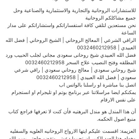
للاستشارات الروحانية والتجارية والاستثمارية والصناعية وحل
جميع مشاكلكم الروحانية
نحن مستعدين لتلقي كافة استفساراتكم واستشاراتكم على مدار
الساعة
الراقي الشرعي | المعالج الروحاني | الشيخ الروحاني | فضل الله
العبيدي | 0032460212958
فضل الله العبيدي شيخ روحانى سعودى مجانى لجلب الحبيب ورد
المطلقه وفتح النصيب علاج السحر 0032460212958
شيخ روحاني سعودي | معالج روحاني سعودي | راقي شرعي
سعودي | فضل الله العبيدي | 0032460212958
اتصل بنا مباشرة او راسلنا بالواتس اب
يمكنكم ايضا مراسلاتنا عبر برنامج بوتم او تليجرام او انستجرام
على نفس الارقام
أن هذا المندل هو مندل البرهتيه فأن كنت لا تعرفها فراجع كتاب
منبع اصول الحكمه.
العزيمة: اقسمت عليكم ايتها الارواح الروحانيه العلويه والسفليه
وخدام هذا العهد الكبير ان تجيبوا دعوتى وتقضو حاجتى بسم الله