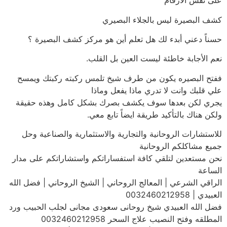
على نفس الارقام
كشف البصيرة ليس بالجلاء البصيري
حسناً دعني أبدء لك هل تعلم أين هو مركز كشف البصيرة ؟
نعم الأجابة خاطئة ليست العين بل القلب.
ففتح البصيره يكون من طرف شيخ تلمس ركبته ركبتك ويمسح
علي قلبك وانت لا تدري ماذا يفعل وماذا
يجري لكن بعدها سوف يكشف بصرك بشكل كامل وهذه حقيقة
ولكن هناك بالتأكيد طريقة ايضاً تابع معي.
للاستشارات الروحانية والتجارية والاستثمارية والصناعية وحل
جميع مشاكلكم الروحانية
نحن مستعدين لتلقي كافة استفساراتكم واستشاراتكم على مدار
الساعة
الراقي الشرعي | المعالج الروحاني | الشيخ الروحاني | فضل الله
العبيدي | 0032460212958
فضل الله العبيدي شيخ روحانى سعودى مجانى لجلب الحبيب ورد
المطلقه وفتح النصيب علاج السحر 0032460212958