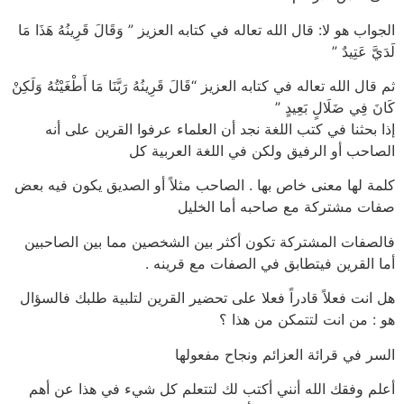
الجواب هو لا: قال الله تعاله في كتابه العزيز ” وَقَالَ قَرِينُهُ هَذَا مَا
لَدَيَّ عَتِيدٌ ”
ثم قال الله تعاله في كتابه العزيز “قَالَ قَرِينُهُ رَبَّنَا مَا أَطْغَيْتُهُ وَلَكِنْ
كَانَ فِي ضَلَالٍ بَعِيدٍ ”
إذا بحثنا في كتب اللغة نجد أن العلماء عرفوا القرين على أنه
الصاحب أو الرفيق ولكن في اللغة العربية كل
كلمة لها معنى خاص بها . الصاحب مثلاً أو الصديق يكون فيه بعض
صفات مشتركة مع صاحبه أما الخليل
فالصفات المشتركة تكون أكثر بين الشخصين مما بين الصاحبين
أما القرين فيتطابق في الصفات مع قرينه .
هل انت فعلاً قادراً فعلا على تحضير القرين لتلبية طلبك فالسؤال
هو : من انت لتتمكن من هذا ؟
السر في قرائة العزائم ونجاح مفعولها
أعلم وفقك الله أنني أكتب لك لتتعلم كل شيء في هذا عن أهم