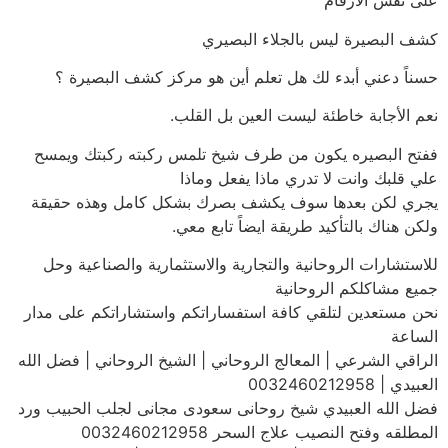
على نفس الارقام
كشف البصيرة ليس بالجلاء البصيري
حسناً دعني أبدء لك هل تعلم أين هو مركز كشف البصيرة ؟
نعم الأجابة خاطئة ليست العين بل القلب.
ففتح البصيره يكون من طرف شيخ تلمس ركبته ركبتك ويمسح
علي قلبك وانت لا تدري ماذا يفعل وماذا
يجري لكن بعدها سوف يكشف بصرك بشكل كامل وهذه حقيقة
ولكن هناك بالتأكيد طريقة ايضاً تابع معي.
للاستشارات الروحانية والتجارية والاستثمارية والصناعية وحل
جميع مشاكلكم الروحانية
نحن مستعدين لتلقي كافة استفساراتكم واستشاراتكم على مدار
الساعة
الراقي الشرعي | المعالج الروحاني | الشيخ الروحاني | فضل الله
العبيدي | 0032460212958
فضل الله العبيدي شيخ روحانى سعودى مجانى لجلب الحبيب ورد
المطلقه وفتح النصيب علاج السحر 0032460212958