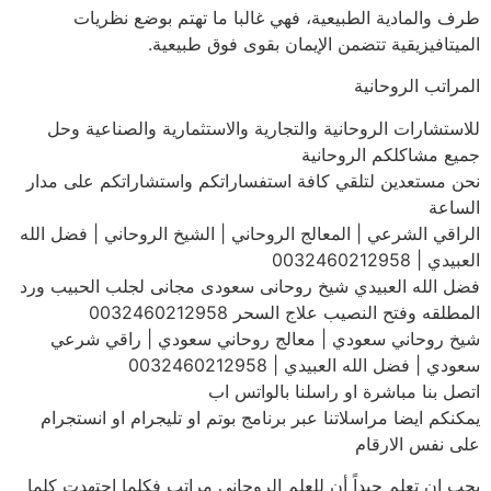
طرف والمادية الطبيعية، فهي غالبا ما تهتم بوضع نظريات
الميتافيزيقية تتضمن الإيمان بقوى فوق طبيعية.
المراتب الروحانية
للاستشارات الروحانية والتجارية والاستثمارية والصناعية وحل
جميع مشاكلكم الروحانية
نحن مستعدين لتلقي كافة استفساراتكم واستشاراتكم على مدار
الساعة
الراقي الشرعي | المعالج الروحاني | الشيخ الروحاني | فضل الله
العبيدي | 0032460212958
فضل الله العبيدي شيخ روحانى سعودى مجانى لجلب الحبيب ورد
المطلقه وفتح النصيب علاج السحر 0032460212958
شيخ روحاني سعودي | معالج روحاني سعودي | راقي شرعي
سعودي | فضل الله العبيدي | 0032460212958
اتصل بنا مباشرة او راسلنا بالواتس اب
يمكنكم ايضا مراسلاتنا عبر برنامج بوتم او تليجرام او انستجرام
على نفس الارقام
يجب ان تعلم جيداً أن للعلم الروحاني مراتب فكلما اجتهدت كلما