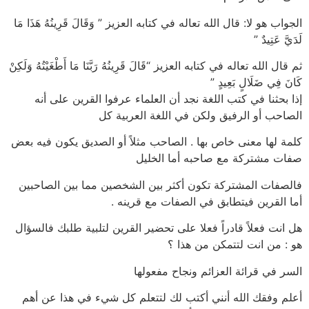
الجواب هو لا: قال الله تعاله في كتابه العزيز ” وَقَالَ قَرِينُهُ هَذَا مَا
لَدَيَّ عَتِيدٌ ”
ثم قال الله تعاله في كتابه العزيز “قَالَ قَرِينُهُ رَبَّنَا مَا أَطْغَيْتُهُ وَلَكِنْ
كَانَ فِي ضَلَالٍ بَعِيدٍ ”
إذا بحثنا في كتب اللغة نجد أن العلماء عرفوا القرين على أنه
الصاحب أو الرفيق ولكن في اللغة العربية كل
كلمة لها معنى خاص بها . الصاحب مثلاً أو الصديق يكون فيه بعض
صفات مشتركة مع صاحبه أما الخليل
فالصفات المشتركة تكون أكثر بين الشخصين مما بين الصاحبين
أما القرين فيتطابق في الصفات مع قرينه .
هل انت فعلاً قادراً فعلا على تحضير القرين لتلبية طلبك فالسؤال
هو : من انت لتتمكن من هذا ؟
السر في قرائة العزائم ونجاح مفعولها
أعلم وفقك الله أنني أكتب لك لتتعلم كل شيء في هذا عن أهم