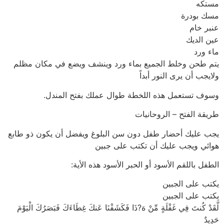
مستكه
مسك بودرة
عنبر خام
عين الديك
ماء ورد
يتم طحن وخلط الجميع بماء ورد وينشف ويضع في مكان مظلم
ولايجب أن يرى النور أبداً
وسوف تستعمل هذه اللخطة طوال عملك بفتح المندل.
طريقة الفتح – الروحانيات
يجب عليك أحضار طفل دون سن البلوغ ويفضل أن يكون ذو طابع
هوائي ويجب عليك أن تكتب على جبين
الطفل باللقم الأسود أو الحبر الأسود هذه الأية:
يكتب على الجبين
يكتب على الجبين
لَّقَدْ كُنتَ فِي غَفْلَةٍ مِّنْ هَ?ذَا فَكَشَفْنَا عَنكَ غِطَاءَكَ فَبَصَرُكَ الْيَوْمَ
حَدِيدٌ