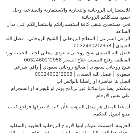
للاستشارات الروحانية والتجارية والاستثمارية والصناعية وحل
جميع مشاكلكم الروحانية
نحن مستعدين لتلقي كافة استفساراتكم واستشاراتكم على مدار
الساعة
الراقي الشرعي | المعالج الروحاني | الشيخ الروحاني | فضل الله
العبيدي | 0032460212958
فضل الله العبيدي شيخ روحانى سعودى مجانى لجلب الحبيب ورد
المطلقه وفتح النصيب علاج السحر 0032460212958
شيخ روحاني سعودي | معالج روحاني سعودي | راقي شرعي
سعودي | فضل الله العبيدي | 0032460212958
اتصل بنا مباشرة او راسلنا بالواتس اب
يمكنكم ايضا مراسلاتنا عبر برنامج بوتم او تليجرام او انستجرام
على نفس الارقام
أن هذا المندل هو مندل البرهتيه فأن كنت لا تعرفها فراجع كتاب
منبع اصول الحكمه.
العزيمة: اقسمت عليكم ايتها الارواح الروحانيه العلويه والسفليه
وخدام هذا العهد الكبير ان تجيبوا دعوتى وتقضو حاجتى بسم الله