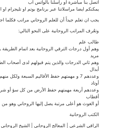
اتصل بنا مباشرة او راسلنا بالواتس اب
يمكنكم ايضا مراسلاتنا عبر برنامج بوتم او تليجرام او
يجب ان تعلم جيداً أن للعلم الروحاني مراتب فكلما اج
وتعُرف المراتب الروحانية على النحو التالي:
طالب علم
وهم أول درجات الترقي الروحانية بعد اتمام الطريقة و
مريد
وهم ثاني الدرجات والذين يتم قبولهم لدى أصحاب ال
أبدال
وعددهم 7 و مهمتهم حفظ الأقاليم السبعة ولكل منهم اقليم واحد..
أوتاد
وعددهم أربعة مهمتهم حفظ الأرض من كل سؤ أو شر 
أقطاب
أو الغوث هو أعلى مرتبة يصل إليها الروحاني وهو من
الكتب الروحانية
الراقي الشرعي | المعالج الروحاني | الشيخ الروحاني | فضل الله