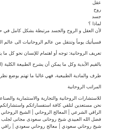
عقل
روح
جسد
لماذا ؟
لأن العقل و الروح والجسد مرتبطة بشكل كامل في حي
فسيأتيك يوماً وتنتقل من عالم الروحانيات الى عالم ال
تعريف الروحانية: توجه أو اهتمام للإنسان نحو كل ما يتع
بالقيم الأبدية وكل ما يمكن أن يشرح الطبيعة الكلية (
طرف والمادية الطبيعية، فهي غالبا ما تهتم بوضع نظري
المراتب الروحانية
للاستشارات الروحانية والتجارية والاستثمارية والصنا
نحن مستعدين لتلقي كافة استفساراتكم واستشاراتكم 
الراقي الشرعي | المعالج الروحاني | الشيخ الروحاني | فضل الله
فضل الله العبيدي شيخ روحانى سعودى مجانى لجلب الحبيب و
شيخ روحاني سعودي | معالج روحاني سعودي | راقي شرعي سعو