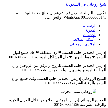
Skip
شيخ روحاني في السعودية
to
content
دكتور سالم الدحيمي راقي شرعي ومعالج معتمد لوجة الله
0015066065871 WhatsApp | واتس آب .
الرئيسية
المدونة
الخدمات
الأسئلة الشائعة
المنتدى الروحاني
إدريس الجيلاني جلب الحبيب ❤ رد المطلقه ❤ فك جميع انواع
السحر ❤ ربط القرين ❤ حل المشاكل الزوجيه 0016303325556
إدريس الجيلاني جلب الحبيب للزواج والوفق بين الزوجين و رد
المطلقة لزوجها وتسهيل زواج العوانس 0016303325556
الشيخ الروحاني إدريس الجيلاني جلب الحبيب وفك جميع انواع
السحر بالرقية الشرعية 0016303325556
المعالج الروحاني إدريس الجيلاني العلاج من خلال القران الكريم
والرقية الشرعية 0016303325556