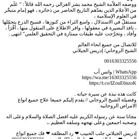
ووصفه العلاّمة الشيخ محمد بشر الغزالي رحمه الله قائلاً : ” عَلَم
من الأعلام الذين يعدّهم التاريخ الحاضر من ذخائره ، فهو إمام متبحِّر
في العلوم الإسلامية ،
مستقلّ في الاستدلال ، واسع الثراء من كنوزها ، فسيح الذرع بتحمّلها
، نافذ البصيرة في معقولها ، وافر الاطلاع على المنقول منها ، أقْرَأ ،
وأفاد ، وتخرَّجت عليه طبقات ممتازة في التحقيق العلمي” انتهى .
للاتصال من جميع انحاء العالم
الشيخ الروحاني/ إدريس الجيلاني
0016303325556
WhatsApp | واتس آب
https://wa.me/16303325556
https://t.co/IZouE6nzoK
كانت هذه نبذة عن سيرة حياته .
وفضيلة الشيخ الروحاني // يقدم إليكم جميعا علاج جميع انواع
الامراض الروحانيه
مجانا سنة عن رسوله الكريم عليه افضل الصلاة والسلام وعلى اله
وصحبه اجمعين وعلى نهجهه وسلفه العظيم ،،
إدريس الجيلاني جلب الحبيب ❤ رد المطلقه ❤ فك جميع انواع