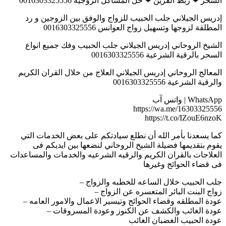
السحر ❤ ربط القرين ❤ حل المشاكل الزوجيه 0016303325556
إدريس الجيلاني جلب الحبيب للزواج والوفق بين الزوجين و رد
المطلقة لزوجها وتسهيل زواج العوانس 0016303325556
الشيخ الروحاني إدريس الجيلاني جلب الحبيب وفك جميع انواع
السحر بالرقية الشرعية 0016303325556
المعالج الروحاني إدريس الجيلاني العلاج من خلال القران الكريم
والرقية الشرعية 0016303325556
WhatsApp | واتس آب
https://wa.me/16303325556
https://t.co/IZouE6nzoK
كما يسعدنا بأمر الله أن نطلع سيادتكم على بعض الخدمات التي
يقوم بتقديمها فضيلة الشيخ الروحاني لنضعها بين ايديكم فى
العلاجات بالقران الكريم والرقيه الشرعيه والخدمات والمساعدات
فى قضاء الحوائج وغيرها
جلب الحبيب خلال الساعه للخطبه والزواج –
زواج البنت البائر المتعسره عن الزواج –
عودة المطلقه وقضاء الحوائج وتيسير الاعمال والامور العامه –
عودة الغائب والكشف عن الكنوز وعودة المسروقات –
عودة الحبيب الغضبان الغائب