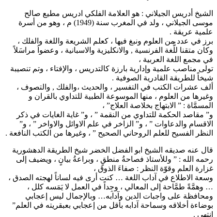
الشيخ أدريس الجيلاني : هو العلامة الفلكي ادريس مطيع صالح
موسى الجيلاني ، ولد في المغرب سنة (1949) م ، وهو من أسرة
علمية عريقة .
برز في عدد من العلوم ونبغ فيها ، كعلم الشريعة واللغة والفلك ،
وكان متقنا للُّغة الفرنسية , والانكليزية والاسبانية ، وعضواَ مراسَلاً
في مجمع اللغة العربية ،
تولى مناصب علمية وإدارية بارزة كالتدريس ، والإفتاء ، وتم تنصيبة
شيخاً للطريقة القادرية الصوفية .
ألف عشرات الكتب في التفسير ، والحديث ،والفلك , والتصوف ،
وغيرها من العلوم ، منها الموسوعة الطبية للتداوي بالقران و
المسمَّاة : ” الابتهاج بخلاصة العلاج” ،
و” مقاصد الحكمة للتداوي من النقمة ” ، و” غاية الغايات في ذكر
الاقسام والدعاوات ” ، و” الزاخر في علم الاوائل والاواخر ” ، و”
النظر الفسيح للعلم الروحاني الصحيح ” ، وغيرها من الكتب النافعة .
قال عنه صديقه الشيخ ابو الفضل الخضر شيخ الطريقة الدهشورية
رحمه الله : ” وللأستاذ فصاحةُ منطقٍ ، وبراعةُ بيانٍ ، ويضيف إلى
غزارة العلم وقوّة النظر : صفاءَ الذوق ،
وسعة الاطلاع في آداب اللغة … كنت أرى فيه لساناً لهجته الصدق ،
… وهمَّةً طمَّاحة إلى المعالي ، وجِداً في العمل لا يَمَسه كلل ،
ومحافظة على واجبات الدين وآدابه… وبالإجمال ليس إعجابي
بوضاءة أخلاقه وسماحة آدابه بأقل من إعجابي بعبقريته في العلم”
انتهى .