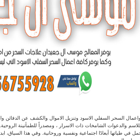
اعمال السحر السفلي الاسود وتنزيل الاموال والكشف عن الدفائن وال
طلاسم والدعوات الشامخات ذات الاسرار ، ومصدراً للطمأنينة الروحية.
ل في طياتها أبعادًا اجتماعية ونفسية وروحانية. وفي هذا السياق، ا