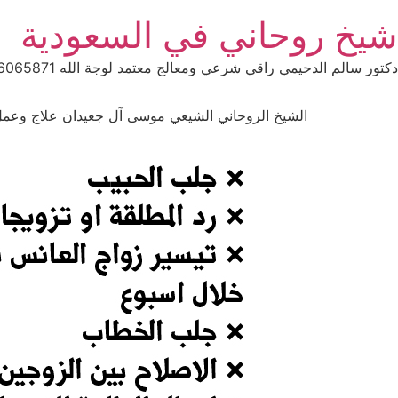
Ski
شيخ روحاني في السعودية
t
conten
دكتور سالم الدحيمي راقي شرعي ومعالج معتمد لوجة الله 0015066065871 WhatsApp | واتس آب .
الشيخ الروحاني الشيعي موسى آل جعيدان علاج وعمل السحر ال