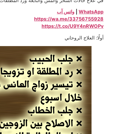
في علاج حالات السحر والمس والتابعة ورد المطلقات
WhatsApp
|
واتس آب
https://wa.me/33756755928
https://t.co/U9Y4nRWOPv
أولًا: العلاج الروحاني