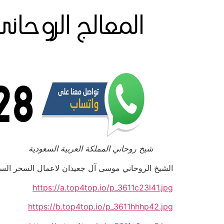
شيخ روحاني المملكة العربية السعودية
الشيخ الروحاني موسى آل جعيدان لاعمال السحر السفلي بالتم
https://a.top4top.io/p_3611c23l41.jpg
https://b.top4top.io/p_3611hhhp42.jpg