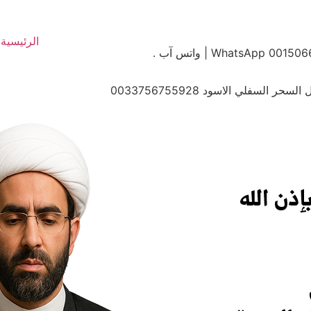
الرئيسية
سفلي الاسود 0033756755928