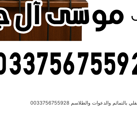
ائم والدعوات والطلاسم 0033756755928