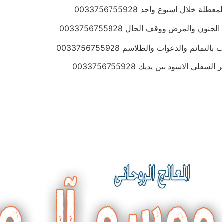
ال اسبوع واحد 0033756755928
المرض ووقف الحال 0033756755928
 والدعوات والطلاسم 0033756755928
لاسود بين يديك 0033756755928