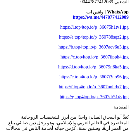
الشعبي 00447877412089
WhatsApp | واتس اب
https://wa.me/447877412089
https://l.top4top.io/p_36075h1tv1.jpg
https://a.top4top.io/p_360788sqz2.jpg
https://b.top4top.io/p_3607aev6u3.jpg
https://c.top4top.io/p_3607ijpph4.jpg
https://d.top4top.io/p_36079n6ka5.jpg
https://e.top4top.io/p_3607t3no96.jpg
https://f.top4top.io/p_3607nnhdx7.jpg
https://g.top4top.io/p_3607dr51r8.jpg
المقدمة
يُعَدُّ أبو أسحاق الصابئ واحدًا من أبرز الشخصيات الروحانية
المعاصرة في العالم العربي والإسلامي، وهو رجل دين صابئي يبلغ
من العمر أربعًا وستين سنة، كرّس حياته لخدمة الناس في مجالات