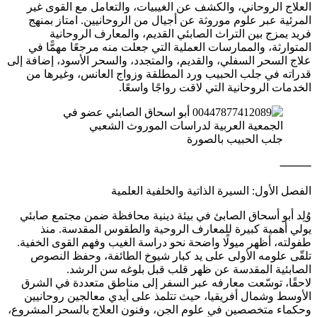
العلاج الروحاني، والكشف عن الغيبيات، والتعامل مع القوى غير
المرئية عبر علوم موروثة عن أجيال من الروحانيين. امتاز بمنهج
فريد يمزج بين التراث الصابئي القديم، والمعارف الروحانية
المتوارثة، والممارسات العملية التي جعلت منه مرجعًا مهمًّا في
علاج السحر السفلي، والقديم، والمتجدد، والسحر الأسود، إضافة إلى
قدراته في جلب الحبيب ورد المطلقة وزواج العانس، وغيرها من
الخدمات الروحانية التي لاقت رواجًا واسعًا.
جلب الحبيب بالصورة
⸻
الفصل الأول: السيرة الذاتية والخلفية العلمية
وُلِد أبو أسحاق الصابئ في بيئة دينية محافظة ضمن مجتمع صابئي
يولي أهمية كبيرة للمعارف الروحية والطقوس المقدسة. منذ
طفولته، أظهر ميولًا واضحة نحو دراسة الغيب وفهم القوى الخفية.
تلقّى علومه الأولى على يد كبار شيوخ الطائفة، وحفظ النصوص
الصابئية المقدسة عن ظهر قلب قبل بلوغه سن الرشد.
لاحقًا، توسّعت معارفه عبر السفر إلى مناطق متعددة في الشرق
الأوسط وشمال أفريقيا، حيث تتلمذ على أيدي معالجين روحانيين
وحكماء متخصصين في علوم الجن، وفنون العلاج بالسحر المشروع،