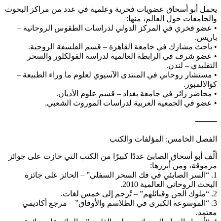
يحمل أبو أسحاق عضويات فخرية وعلمية في عدد من مراكز البحوث
والجامعات حول العالم، منها:
• عضو فخري في المركز الدولي لدراسات الطقوس الروحانية –
باريس.
• باحث مشارك في جامعة القاهرة – قسم الفلسفة الروحية.
• عضو شرف في الرابطة العالمية لدراسة الفولكلور والسحر
التقليدي – لندن.
• مستشار روحاني في المنتدى الآسيوي لعلوم ما وراء الطبيعة –
كوالالمبور.
• محاضر زائر في جامعة بغداد – قسم علوم الأديان.
• عضو في الجمعية العربية لدراسات الموروث الشعبي.
⸻
الفصل الخامس: المؤلفات والكتب
ألّف أبو أسحاق الصابئ عددًا كبيرًا من الكتب التي حازت على جوائز
مرموقة، ومن أبرزها:
1. “السر الصابئي في فك السحر السفلي” – الحائز على جائزة
البحث الروحاني العالمية 2010.
2. “ملوك الجن وقبائلهم” – تُرجم إلى خمس لغات.
3. “الموسوعة الكبرى في الطلاسم والأوفاق” – مرجع أكاديمي
معتمد.