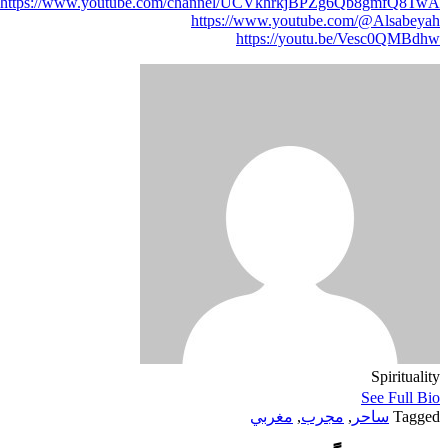
https://www.youtube.com/channel/UCVkhrkjBPZg6Qb8gmfQ8TwA
https://www.youtube.com/@Alsabeyah
https://youtu.be/Vesc0QMBdhw
Spirituality
See Full Bio
Tagged
ساحر
,
مجرب
,
مغربي