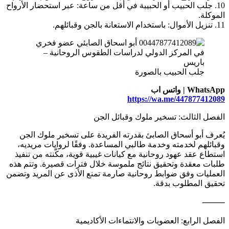
10. جلب الحبيب أو الحبيبة في أقل من ساعة: عبر استحضار الأرواح
الموكلة.
11. تنزيل الأموال: باستخدام الاستعانة بالجن وقبائلهم.
جلب الحبيب بالصورة
WhatsApp | واتس اب
https://wa.me/447877412089
الفصل الثالث: تسخير ملوك وقبائل الجن
يُعرف أبو أسحاق الصابئ بقدرته الفريدة على تسخير ملوك الجن
وقبائلهم لخدمته وخدمة طالبي المساعدة. وفقًا لروايات مريديه،
استطاع عقد عهود روحانية مع كيانات غيبية قوية، مكّنته من تنفيذ
طلبات معقدة وتحقيق نتائج ملموسة خلال فترات قصيرة. وتتم هذه
العمليات وفق ضوابط روحانية صارمة تمنع الأذى عن المريد وتضمن
تحقيق المطلوب بدقة.
⸻
الفصل الرابع: العضويات والانتماءات الأكاديمية