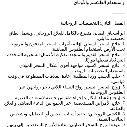
واستخدام الطلاسم والأوفاق.
⸻
الفصل الثاني: التخصصات الروحانية
أبو أسحاق الصابئ متفرغ بالكامل للعلاج الروحاني، ويشمل نطاق
تخصصه ما يلي:
1. علاج السحر السفلي: إزالة تأثيرات السحر المدفون والمربوط
تحت الأرض باستخدام الطقوس الصابئية.
2. علاج السحر القديم والمتجدد: تفكيك الأعمال السحرية المتجددة
التي تُعاد تفعيلها دوريًا.
3. علاج السحر الأسود: مواجهة أقوى أشكال السحر المؤذي
باستخدام التحصينات الروحية.
4. جلب الحبيب ورد المطلقة: إعادة العلاقات المقطوعة في وقت
قياسي.
5. زواج العانس: تيسير زواج النساء اللاتي تأخر زواجهن عبر
الطقوس الروحانية.
6. إرجاع غشاء البكارة: إجراء طقوس خاصة لاستعادة العذرية.
7. علاج الأمراض المستعصية: عبر الجمع بين الدعاء الصابئي والعلاج
بالطاقة.
8. الكشف الروحاني: تحديد أسباب النحس أو التعطيل، وتشخيص
الحالات الغيبية.
9. عودة الزوج بالسحر الصابئي: إعادة الأزواج المنفصلين إلى بيتهم.