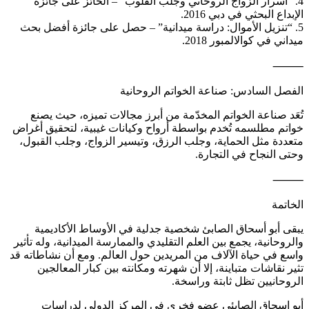
4. “أسرار الزواج الروحاني وجلب القلوب” – الحائز على جائزة
الإبداع البحثي في دبي 2016.
5. “تنزيل الأموال: دراسة ميدانية” – حصل على جائزة أفضل بحث
ميداني في كوالالمبور 2018.
⸻
الفصل السادس: صناعة الخواتم الروحانية
تُعَد صناعة الخواتم المخدّمة من أبرز مجالات تميزه، حيث يصنع
خواتم مطلسمه تُخدم بواسطة أرواح وكيانات غيبية، لتحقيق أغراض
متعددة مثل الحماية، وجلب الرزق، وتيسير الزواج، وجلب القبول،
وحتى النجاح في التجارة.
⸻
الخاتمة
يبقى أبو أسحاق الصابئ شخصية جدلية في الأوساط الأكاديمية
والروحانية، يجمع بين العلم التقليدي والممارسة الميدانية، وله تأثير
واسع في حياة الآلاف من المريدين حول العالم. ومع أن نشاطاته قد
تثير نقاشات متباينة، إلا أن شهرته ومكانته بين كبار المعالجين
الروحانيين تظل ثابتة وراسخة.
أبو اسحاق الصابئي عضو فخري في المركز الدولي لدراسات