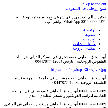
Skip to content
شيخ روحاني في السعودية
دكتور سالم الدحيمي راقي شرعي ومعالج معتمد لوجة الله
0015066065871 WhatsApp | واتس آب .
الرئيسية
المدونة
الخدمات
الأسئلة الشائعة
المنتدى الروحاني
أبو اسحاق الصابئي عضو فخري في المركز الدولي لدراسات
الطقوس الروحانية – باريس 00447877412089
https://a.top4top.io/p_3609vjivt8.jpg
أبو اسحاق الصابئي باحث مشارك في جامعة القاهرة – قسم
الفلسفة الروحية 00447877412089
00447877412089 أبو اسحاق الصابئي عضو شرف في الرابطة
العالمية لدراسة الفولكلور والسحر التقليدي – لندن
00447877412089 أبو اسحاق الصابئي مستشار روحاني في المنتدى