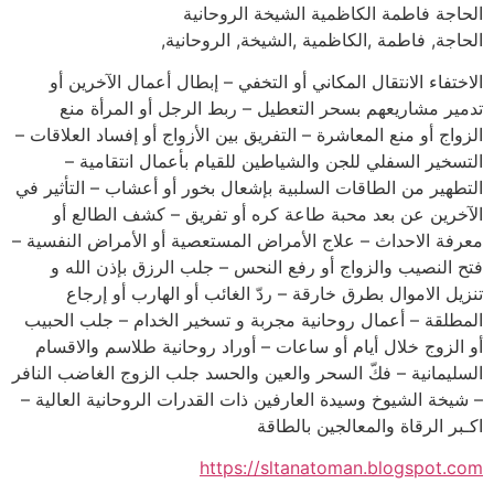
الحاجة فاطمة الكاظمية الشيخة الروحانية
الحاجة, فاطمة ,الكاظمية ,الشيخة, الروحانية,
الاختفاء الانتقال المكاني أو التخفي – إبطال أعمال الآخرين أو
تدمير مشاريعهم بسحر التعطيل – ربط الرجل أو المرأة منع
الزواج أو منع المعاشرة – التفريق بين الأزواج أو إفساد العلاقات –
التسخير السفلي للجن والشياطين للقيام بأعمال انتقامية –
التطهير من الطاقات السلبية بإشعال بخور أو أعشاب – التأثير في
الآخرين عن بعد محبة طاعة كره أو تفريق – كشف الطالع أو
معرفة الاحداث – علاج الأمراض المستعصية أو الأمراض النفسية –
فتح النصيب والزواج أو رفع النحس – جلب الرزق بإذن الله و
تنزيل الاموال بطرق خارقة – ردّ الغائب أو الهارب أو إرجاع
المطلقة – أعمال روحانية مجربة و تسخير الخدام – جلب الحبيب
أو الزوج خلال أيام أو ساعات – أوراد روحانية طلاسم والاقسام
السليمانية – فكّ السحر والعين والحسد جلب الزوج الغاضب النافر
– شيخة الشيوخ وسيدة العارفين ذات القدرات الروحانية العالية –
اكـبر الرقاة والمعالجين بالطاقة
https://sltanatoman.blogspot.com