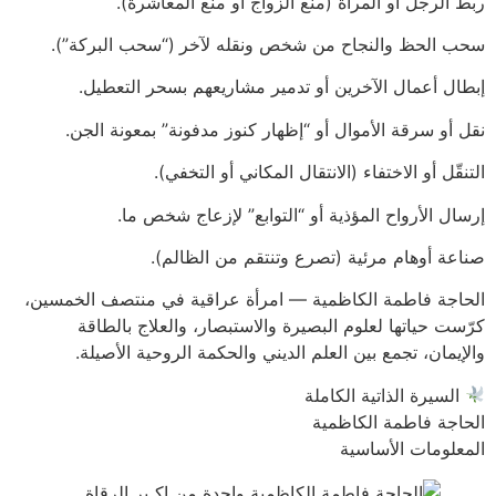
ربط الرجل أو المرأة (منع الزواج أو منع المعاشرة).
سحب الحظ والنجاح من شخص ونقله لآخر (“سحب البركة”).
إبطال أعمال الآخرين أو تدمير مشاريعهم بسحر التعطيل.
نقل أو سرقة الأموال أو “إظهار كنوز مدفونة” بمعونة الجن.
التنقّل أو الاختفاء (الانتقال المكاني أو التخفي).
إرسال الأرواح المؤذية أو “التوابع” لإزعاج شخص ما.
صناعة أوهام مرئية (تصرع وتنتقم من الظالم).
الحاجة فاطمة الكاظمية — امرأة عراقية في منتصف الخمسين،
كرّست حياتها لعلوم البصيرة والاستبصار، والعلاج بالطاقة
والإيمان، تجمع بين العلم الديني والحكمة الروحية الأصيلة.
السيرة الذاتية الكاملة
الحاجة فاطمة الكاظمية
المعلومات الأساسية