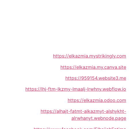
https://elkazmia.mystrikingly.com
https://elkazmia.my.canva.site
https://959154.website3.me
https://lhj-ftm-lkzmy-lmaalj-lrwhny.webflow.io
https://elkazmia.odoo.com
https://alhajt-fatmt-alkazmyt-alshykht-
alrwhanyt.webnode.page