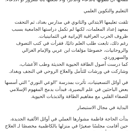
التعليم والتكوين العلمي
تلقت تعليمها الابتدائي والثانوي في مدارس بغداد، ثم التحقت
بمعهد إعداد المعلمات، لكنها لم تكمل دراستها الجامعية بسبب
ظروف الحرب العراقية الإيرانية في الثمانينيات.
رغم ذلك، تابعت طلب العلم ذاتيًا، فقرأت في كتب التصوف
والروحانيات، خصوصًا مؤلفات ابن عربي والإمام الغزالي
والسهروردي.
كما درست أصول الطاقة الحيوية الحديثة وطب الأعشاب،
وشاركت في ورشات للتأمل والعلاج الروحي في النجف وبغداد.
في أوائل التسعينيات، تأثرت بمدرسة “الوعي النوري” التي أسسها
بعض الباحثين في علم البصيرة، فبدأت بدمج المفهوم الإسلامي
للصفاء القلبي مع مفاهيم الطاقة والذبذبات الحيوية.
البداية في مجال الاستبصار
بدأت الحاجة فاطمة مشوارها العملي في أوائل الألفية الجديدة،
حين أقامت مجلسًا صغيرًا في منزلها بالكاظمية مخصصًا لـ العلاج