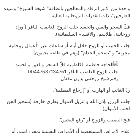
واحدة من اكـبر الرقاة والمعالجين بالطاقة” شيخة الشيوخ” وسيدة
العارفين”، ذات القدرات الروحانية العالية:
فكّ السحر والعين والحسد جلب الزوج الغاضب النافر (أوراد
روحانية، طلاسم، والاقسام السليمانية).
جلب الحبيب أو الزوج خلال أيام أو ساعات عبر “أعمال روحانية
مجربة” و “تسخير الخدام” (وهم في طاعة يجيبون).
رقم شيخ روحاني بدون مقابل
ردّ الغائب أو الهارب أو “إرجاع المطلقة”.
جلب الرزق بإذن الله و تنزيل الاموال بطرق خارقة (تسخير الجن
لجلب الأموال).
فتح النصيب والزواج أو “رفع النحس”.
علاج الأمراض المستعصية أو الأمراض النفسية بمجرد لمس أو