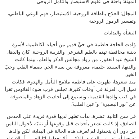
المهنة: باحثة في علوم الاستبصار والتأمل الروحي
المجال: العلاج بالطاقة الروحية، الاستبصار، فهم الوعي الباطني،
وتفسير الرموز الروحية
النشأة والبدايات
وُلدت الحاجة فاطمة في حيٍّ قديم من أحياء الكاظمية، لأسرة
دينية محافظة تهتم بالعلم الشرعي والتربية الروحية. كان والدها،
الشيخ عبد الغفور، من رواد مجالس الذكر والعلم، بينما كانت
والدتها، السيدة حليمة، معروفة بين نساء الحي بصفاء القلب وحبّ
الخير.
منذ صغرها، ظهرت على فاطمة ملامح التأمل والهدوء، فكانت
تميل إلى العزلة في أوقات كثيرة، تجلس قرب ضوء الفانوس تقرأ
في كتب والدها القديمة، وتستمع إلى أحاديث الزهاد والمتصوفة
عن “نور البصيرة” و“عين القلب”.
في سن الثانية عشرة، بدأت تظهر لديها قدرة فريدة على الحدس
الصادق، إذ كانت تشعر بأحداث قبل وقوعها أو تتنبّه لأحوال الناس
من دون أن يتحدثوا. لم تُعرف هذه الحالة في البداية، لكن والدها
نصحها أن تصونها بالدعاء والذكر، وألا تجعلها بابًا للغرور أو الادعاء.