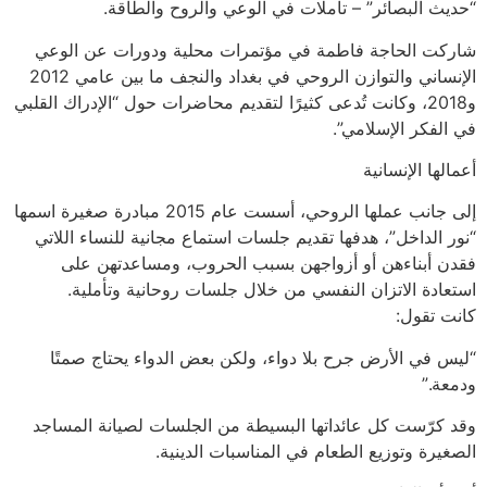
“حديث البصائر” – تأملات في الوعي والروح والطاقة.
شاركت الحاجة فاطمة في مؤتمرات محلية ودورات عن الوعي
الإنساني والتوازن الروحي في بغداد والنجف ما بين عامي 2012
و2018، وكانت تُدعى كثيرًا لتقديم محاضرات حول “الإدراك القلبي
في الفكر الإسلامي”.
أعمالها الإنسانية
إلى جانب عملها الروحي، أسست عام 2015 مبادرة صغيرة اسمها
“نور الداخل”، هدفها تقديم جلسات استماع مجانية للنساء اللاتي
فقدن أبناءهن أو أزواجهن بسبب الحروب، ومساعدتهن على
استعادة الاتزان النفسي من خلال جلسات روحانية وتأملية.
كانت تقول:
“ليس في الأرض جرح بلا دواء، ولكن بعض الدواء يحتاج صمتًا
ودمعة.”
وقد كرّست كل عائداتها البسيطة من الجلسات لصيانة المساجد
الصغيرة وتوزيع الطعام في المناسبات الدينية.