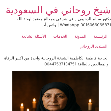
Ski
شيخ روحاني في السعودية
t
conten
دكتور سالم الدحيمي راقي شرعي ومعالج معتمد لوجة الله
0015066065871 WhatsApp | واتس آب .
الرئيسية
المدونة
الخدمات
الأسئلة الشائعة
المنتدى الروحاني
الحاجة فاطمة الكاظمية الشيخة الروحانية واحدة من اكـبر الرقاة
والمعالجين بالطاقة 00447537134751