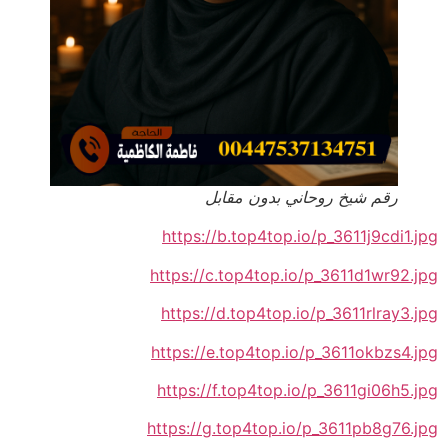
رقم شيخ روحاني بدون مقابل
https://b.top4top.io/p_3611j9cdi1.jpg
https://c.top4top.io/p_3611d1wr92.jpg
https://d.top4top.io/p_3611rlray3.jpg
https://e.top4top.io/p_3611okbzs4.jpg
https://f.top4top.io/p_3611gi06h5.jpg
https://g.top4top.io/p_3611pb8g76.jpg