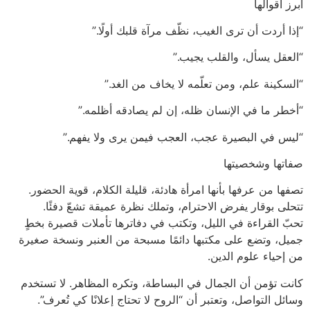
أبرز أقوالها
“إذا أردت أن ترى الغيب، نظّف مرآة قلبك أولًا.”
“العقل يسأل، والقلب يجيب.”
“السكينة علم، ومن تعلّمه لا يخاف من الغد.”
“أخطر ما في الإنسان ظله، إن لم يصادقه أظلمه.”
“ليس في البصيرة عجب، العجب فيمن يرى ولا يفهم.”
صفاتها وشخصيتها
تصفها من عرفها بأنها امرأة هادئة، قليلة الكلام، قوية الحضور.
تتحلى بوقار يفرض الاحترام، وتملك نظرة عميقة تشعّ دفئًا.
تحبّ القراءة في الليل، وتكتب في دفاترها تأملات قصيرة بخطٍ
جميل، وتضع على مكتبها دائمًا مسبحة من العنبر ونسخة صغيرة
من إحياء علوم الدين.
كانت تؤمن أن الجمال في البساطة، وتكره المظاهر. لا تستخدم
وسائل التواصل، وتعتبر أن “الروح لا تحتاج إعلانًا كي تُعرف”.