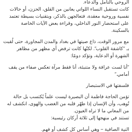
الروحي بالتأمل والدعاء.
كانت تستقبل النساء اللواتي يعانين من القلق، الحزن، أو حالات
نفسية وروحية معقدة، فتعالجهن بالذكر، وبتقنيات بسيطة تعتمد
على استحضار النور الداخلي، وقراءة بعض الآيات الخاصة
بالسكينة.
مع مرور الوقت، ذاع صيتها في بغداد والمدن المجاورة، حتى لُقبت
بـ “كاشفة القلوب”. لكنّها كانت ترفض أي مظهر من مظاهر
الشهرة أو الدعاية، وتؤكد دومًا:
“أنا لست عرافة ولا متنبئة، أنا فقط مرآة تعكس صفاء من يقف
أمامي.”
فلسفتها في الاستبصار
تؤمن الحاجة فاطمة أن البصيرة ليست علماً يُكتسب بل حالة
تُوهب، وأن الإنسان إذا طهّر قلبه من الغضب والهوى، انكشف له
من المعاني ما لا تراه العيون.
تستند في منهجها إلى ثلاثة أركان رئيسية:
النية الصافية – وهي أساس كل كشف أو فهم.