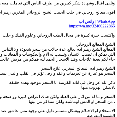
وتلقى اقبال وشهادة شكر كبيرين من طرف الناس التي تعاملت معه وك
اقوى معالج روحاني في جلب الحبيب الشيخ الروحاني المغربي زهير آ
WhatsApp | واتس آب
https://wa.me/32460222865
واكتسب خبرة كبيرة في مجال الطب الروحاني وعلوم الفلك و جلب ال
الشيخ المعالج الروحاني
المعالج الشيخ زهير آدم يعالج عدة حالات من سحر شعوذة ولا التباس 
التي يمكن ان تصيب الانسان وتسبب له الام والعكوسات و المعانات ول
جاء لكم بعدة علاجات وفك الاسحار الحمد لله فمكم من مريض عالجنا
الشيخ زهير آدم المعالج المغربي علاج السحر
السحر هو عبارة عن تعزيمات وعقد و رقى تؤثر في القلب والبدن يس
ذكر الله عز وجل في اياته الكريمة انا السحر موجود وهده حقيقة
:لايمكن الهروب منها
السحر و ما له من اثار على العباد ولكن هناك اعراض كثيرة وواضحة 
: من السحر او المس اوماشبه ولكن سنذكر من بينها
الاستحلام او الاحتلام وبشكل مستمر دليل على وجود مس عاشق عند ا
الشهوة المفرطة