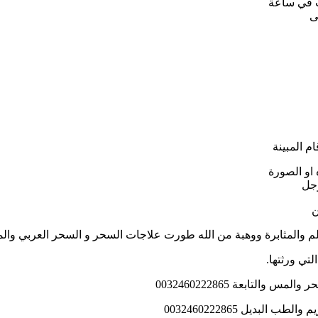
ب في ساعة
ى
م المبينة
او الصورة
وجل
ن
لم والمثابرة ووهبة من الله طورت علاجات السحر و السحر العربي والم
تي ورثتها.
لتابعة 0032460222865
بديل 0032460222865