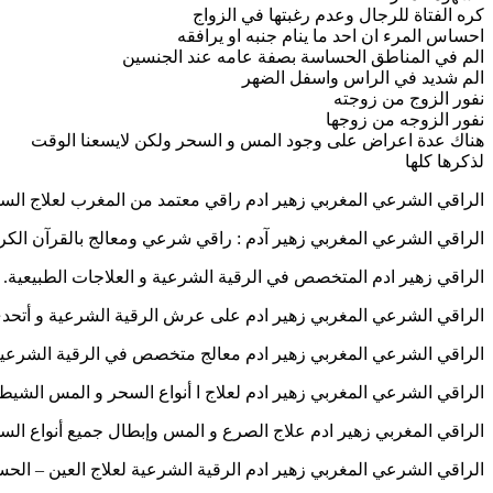
كره الفتاة للرجال وعدم رغبتها في الزواج
احساس المرء ان احد ما ينام جنبه او يرافقه
الم في المناطق الحساسة بصفة عامه عند الجنسين
الم شديد في الراس واسفل الضهر
نفور الزوج من زوجته
نفور الزوجه من زوجها
هناك عدة اعراض على وجود المس و السحر ولكن لايسعنا الوقت
لذكرها كلها
الراقي الشرعي المغربي زهير ادم راقي معتمد من المغرب لعلاج السحر والمس وا
الراقي الشرعي المغربي زهير آدم : راقي شرعي ومعالج بالقرآن الكريم والطب ال
الراقي زهير ادم المتخصص في الرقية الشرعية و العلاجات الطبيعية. اخراج الجا
الراقي الشرعي المغربي زهير ادم على عرش الرقية الشرعية و أتحدى الأطباء 
الراقي الشرعي المغربي زهير ادم معالج متخصص في الرقية الشرعية وفق الكتاب
الراقي الشرعي المغربي زهير ادم لعلاج ا أنواع السحر و المس الشيطاني المتسل
الراقي المغربي زهير ادم علاج الصرع و المس وإبطال جميع أنواع السحر وفك الع
الراقي الشرعي المغربي زهير ادم الرقية الشرعية لعلاج العين – الحسد – السحر