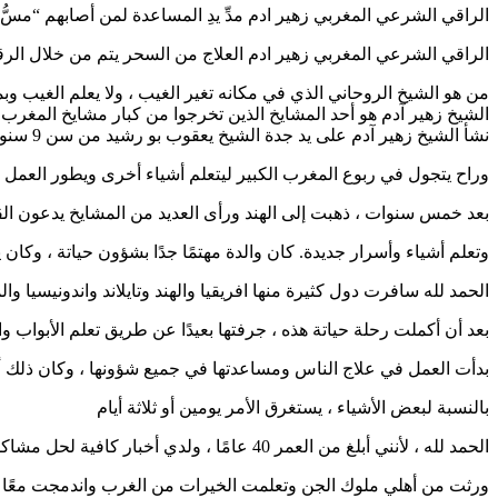
الراقي الشرعي المغربي زهير ادم مدِّ يدِ المساعدة لمن أصابهم “مسُّ” أو “سحر
الراقي الشرعي المغربي زهير ادم العلاج من السحر يتم من خلال الرقية الشرعية
من هو الشيخ الروحاني الذي في مكانه تغير الغيب ، ولا يعلم الغيب و
الشيخ زهير آدم هو أحد المشايخ الذين تخرجوا من كبار مشايخ المغرب 
نشأ الشيخ زهير آدم على يد جدة الشيخ يعقوب بو رشيد من سن 9 سنوات. والتجمع للخدام ، ثم تعلم أبواب العمل الروحي ، كأبواب الجلب وأبواب كثيرة
وراح يتجول في ربوع المغرب الكبير ليتعلم أشياء أخرى ويطور العمل 
بعد خمس سنوات ، ذهبت إلى الهند ورأى العديد من المشايخ يدعون الق
وتعلم أشياء وأسرار جديدة. كان والدة مهتمًا جدًا بشؤون حياتة ، وكان
الحمد لله سافرت دول كثيرة منها افريقيا والهند وتايلاند واندونيسيا و
بعد أن أكملت رحلة حياتة هذه ، جرفتها بعيدًا عن طريق تعلم الأبواب وا
بدأت العمل في علاج الناس ومساعدتها في جميع شؤونها ، وكان ذلك أ
بالنسبة لبعض الأشياء ، يستغرق الأمر يومين أو ثلاثة أيام
الحمد لله ، لأنني أبلغ من العمر 40 عامًا ، ولدي أخبار كافية لحل مشاكل الملايين من الناس
ورثت من أهلي ملوك الجن وتعلمت الخيرات من الغرب واندمجت معًا وأ