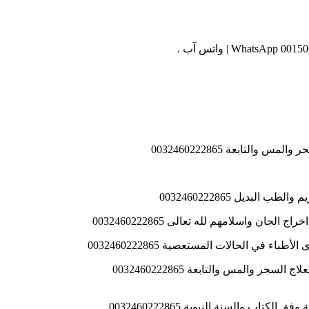
لتابعة 0032460222865
بديل 0032460222865
ن واسلامهم لله تعالى 0032460222865
في الحالات المستعصية 0032460222865
 والسنة النبوية 0032460222865