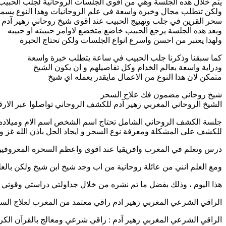
يتم خلال هده الجلسة وهي من اقوى الجلسات الروحانية لجلب الحبي
ولكن تتطلب مجال وخبرة واسعة في علم الروحانيات وهدا النوع يسم
سحر القرين في جلب وتهييج الحبيب عند اقوى شيخ روحاني زهير آدم
وبعد هده الجلسة يرجع الحبيب خاضع متخضع لاوامر حبيبته او حبيبه
ولهدا يعتبر من احسن واسرع انواع الجلسات ولكن تحتاج الخبرة
كما سبقنا وذكرنا جلب الحبيب في ساعة يتطلب خبرة واسعة
ودراية واسعة بعالم الخدام وكل تفاصيلهم و ان يكون الشيخ
متمكن لان هدا النوع من الاعمال مايقدر يعمله اي شيخ
شيخ روحاني مضمون فك علاج السحر
الشيخ الروحاني المغربي زهير آدم للكشف الروحاني تواصلوا عبر الارقا
جلسة الكشف الروحاني الشامل تحتاج اسم الشخص اسم الام وميلاده 
للكشف على المشكلة ومعرفة نوع السحر و ايجاد الحل باذن الله غز 
درس وتعلم في المغرب وافريقيا عند اقوى واعظم السحره المعروفي
ومع العلم انني من عائلة روحانية من اب وجد شيخ ابن شيخ ولكن بالع
هذا اليوم ، وذلك بفضل ما تم نشره من خلال جداولتي دراستي وقوتي ال
الراقي الشرعي المغربي زهير ادم راقي معتمد من المغرب لعلاج السحر والمس وا
الراقي الشرعي المغربي زهير آدم : راقي شرعي ومعالج بالقرآن الكريم والطب ال