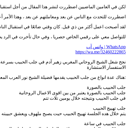
لكن في العامين الماضيين اضطررت لنشر هذا المقال من أجل استقبال ا
اضطررت للتحدث مع الناس عن بعد ومعاملتهم عن بعد ، وهذا الأمر أعج
لقد أصبحت اعمل أكثر من ذي قبل. كان وقتي ضائعًا في استقبال الناس ،
للتواصل معي على رقمي الخاص حصريا ، وفي حال تأخرت في الرد يج
WhatsApp | واتس آب
https://wa.me/32460222865
نجح شغل الشيخ الروحاني المغربي زهير آدم في جلب الحبيب بسرعة
الاستفسار الاستشارة
:هناك عدة انواع من جلب الحبيب يقدمها فضيلة الشيخ نور العرب المعا
جلب الحبيب بالصورة
جلب الحبيب بالصورة يعتبر من بين اقوى الاعمال الروحانية
في جلب الحبيب ونتيجته خلال يومين تلات تتم
جلب تهييج الحبيب
يتم خلال هده الجلسة تهييج الحبيب حيت يصبح ملهوف ويعشق حبيبته او
جلب الحبيب في ساعة