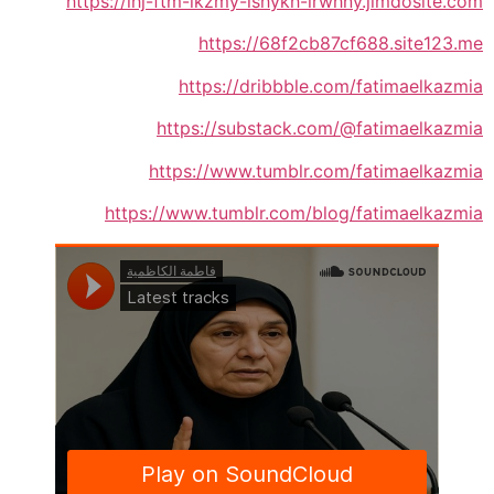
https://lhj-ftm-lkzmy-lshykh-lrwhny.jimdosite.com
https://68f2cb87cf688.site123.me
https://dribbble.com/fatimaelkazmia
https://substack.com/@fatimaelkazmia
https://www.tumblr.com/fatimaelkazmia
https://www.tumblr.com/blog/fatimaelkazmia