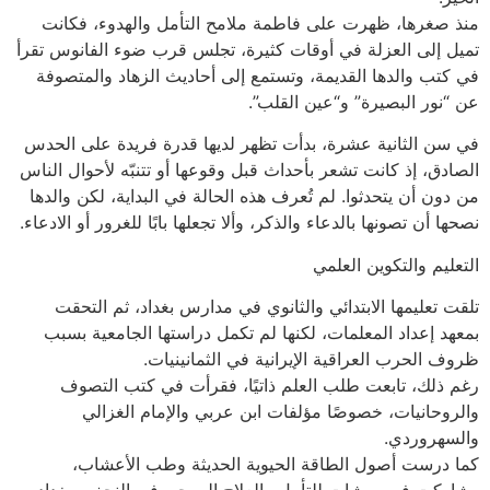
منذ صغرها، ظهرت على فاطمة ملامح التأمل والهدوء، فكانت
تميل إلى العزلة في أوقات كثيرة، تجلس قرب ضوء الفانوس تقرأ
في كتب والدها القديمة، وتستمع إلى أحاديث الزهاد والمتصوفة
عن “نور البصيرة” و“عين القلب”.
في سن الثانية عشرة، بدأت تظهر لديها قدرة فريدة على الحدس
الصادق، إذ كانت تشعر بأحداث قبل وقوعها أو تتنبّه لأحوال الناس
من دون أن يتحدثوا. لم تُعرف هذه الحالة في البداية، لكن والدها
نصحها أن تصونها بالدعاء والذكر، وألا تجعلها بابًا للغرور أو الادعاء.
التعليم والتكوين العلمي
تلقت تعليمها الابتدائي والثانوي في مدارس بغداد، ثم التحقت
بمعهد إعداد المعلمات، لكنها لم تكمل دراستها الجامعية بسبب
ظروف الحرب العراقية الإيرانية في الثمانينيات.
رغم ذلك، تابعت طلب العلم ذاتيًا، فقرأت في كتب التصوف
والروحانيات، خصوصًا مؤلفات ابن عربي والإمام الغزالي
والسهروردي.
كما درست أصول الطاقة الحيوية الحديثة وطب الأعشاب،