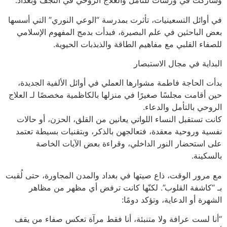
وشاركت في ورشات للتأمل والعلاج الروحي في النجف وبغداد.
في أوائل التسعينيات، تأثرت بمدرسة “الوعي النوري” التي أسسها
بعض الباحثين في علم البصيرة، فبدأت بدمج المفهوم الإسلامي
للصفاء القلبي مع مفاهيم الطاقة والذبذبات الحيوية.
البداية في مجال الاستبصار
بدأت الحاجة فاطمة مشوارها العملي في أوائل الألفية الجديدة،
حين أقامت مجلسًا صغيرًا في منزلها بالكاظمية مخصصًا لـ العلاج
الروحي بالتأمل والدعاء.
كانت تستقبل النساء اللواتي يعانين من القلق، الحزن، أو حالات
نفسية وروحية معقدة، فتعالجهن بالذكر، وبتقنيات بسيطة تعتمد
على استحضار النور الداخلي، وقراءة بعض الآيات الخاصة
بالسكينة.
مع مرور الوقت، ذاع صيتها في بغداد والمدن المجاورة، حتى لُقبت
بـ “كاشفة القلوب”. لكنّها كانت ترفض أي مظهر من مظاهر
الشهرة أو الدعاية، وتؤكد دومًا:
“أنا لست عرافة ولا متنبئة، أنا فقط مرآة تعكس صفاء من يقف