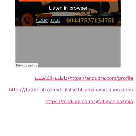
https://ar.quora.com/profile/فاطمة-الكاظمية
https://fatmt-alkazmyt-alshykht-alrwhanyt.quora.com
https://medium.com/@fatimaelkazmia