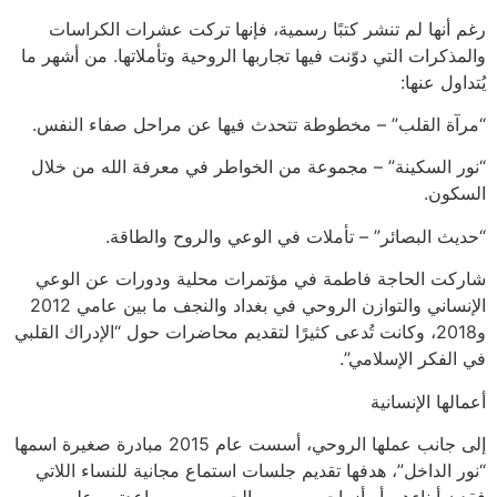
رغم أنها لم تنشر كتبًا رسمية، فإنها تركت عشرات الكراسات
والمذكرات التي دوّنت فيها تجاربها الروحية وتأملاتها. من أشهر ما
يُتداول عنها:
“مرآة القلب” – مخطوطة تتحدث فيها عن مراحل صفاء النفس.
“نور السكينة” – مجموعة من الخواطر في معرفة الله من خلال
السكون.
“حديث البصائر” – تأملات في الوعي والروح والطاقة.
شاركت الحاجة فاطمة في مؤتمرات محلية ودورات عن الوعي
الإنساني والتوازن الروحي في بغداد والنجف ما بين عامي 2012
و2018، وكانت تُدعى كثيرًا لتقديم محاضرات حول “الإدراك القلبي
في الفكر الإسلامي”.
أعمالها الإنسانية
إلى جانب عملها الروحي، أسست عام 2015 مبادرة صغيرة اسمها
“نور الداخل”، هدفها تقديم جلسات استماع مجانية للنساء اللاتي
فقدن أبناءهن أو أزواجهن بسبب الحروب، ومساعدتهن على