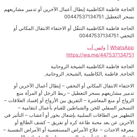
الحاجة فاطمة الكاظمية إبطال أعمال الآخرين أو تدمير مشاريعهم
بسحر التعطيل 00447537134751
الحاجة فاطمة الكاظمية التنقّل أو الاختفاء الانتقال المكاني أو
التخفي 00447537134751
WhatsApp
|
واتس آب
https://wa.me/447537134751
الحاجة فاطمة الكاظمية الشيخة الروحانية
الحاجة, فاطمة ,الكاظمية ,الشيخة, الروحانية,
الاختفاء الانتقال المكاني أو التخفي – إبطال أعمال الآخرين أو
تدمير مشاريعهم بسحر التعطيل – ربط الرجل أو المرأة منع
الزواج أو منع المعاشرة – التفريق بين الأزواج أو إفساد العلاقات –
التسخير السفلي للجن والشياطين للقيام بأعمال انتقامية –
التطهير من الطاقات السلبية بإشعال بخور أو أعشاب – التأثير في
الآخرين عن بعد محبة طاعة كره أو تفريق – كشف الطالع أو
معرفة الاحداث – علاج الأمراض المستعصية أو الأمراض النفسية –
فتح النصيب والزواج أو رفع النحس – جلب الرزق بإذن الله و