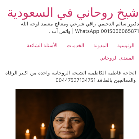
Ski
شيخ روحاني في السعودية
t
conten
دكتور سالم الدحيمي راقي شرعي ومعالج معتمد لوجة الله
0015066065871 WhatsApp | واتس آب .
الرئيسية
المدونة
الخدمات
الأسئلة الشائعة
المنتدى الروحاني
الحاجة فاطمة الكاظمية الشيخة الروحانية واحدة من اكـبر الرقاة
والمعالجين بالطاقة 00447537134751