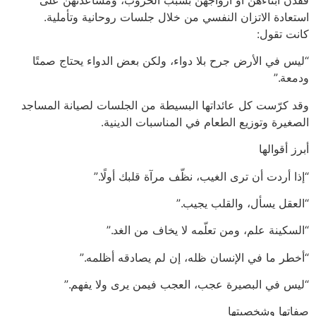
استعادة الاتزان النفسي من خلال جلسات روحانية وتأملية.
كانت تقول:
“ليس في الأرض جرح بلا دواء، ولكن بعض الدواء يحتاج صمتًا
ودمعة.”
وقد كرّست كل عائداتها البسيطة من الجلسات لصيانة المساجد
الصغيرة وتوزيع الطعام في المناسبات الدينية.
أبرز أقوالها
“إذا أردت أن ترى الغيب، نظّف مرآة قلبك أولًا.”
“العقل يسأل، والقلب يجيب.”
“السكينة علم، ومن تعلّمه لا يخاف من الغد.”
“أخطر ما في الإنسان ظله، إن لم يصادقه أظلمه.”
“ليس في البصيرة عجب، العجب فيمن يرى ولا يفهم.”
صفاتها وشخصيتها