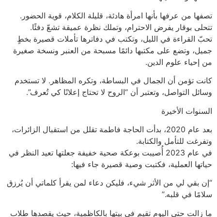
تصفها من عرفها بأنها امرأة هادئة، قليلة الكلام، قوية الحضور.
تتحلى بوقار يفرض الاحترام، وتملك نظرة عميقة تشعّ دفئًا.
تحبّ القراءة في الليل، وتكتب في دفاترها تأملات قصيرة بخطٍ
جميل، وتضع على مكتبها دائمًا مسبحة من العنبر ونسخة صغيرة
من إحياء علوم الدين.
كانت تؤمن أن الجمال في البساطة، وتكره المظاهر. لا تستخدم
وسائل التواصل، وتعتبر أن “الروح لا تحتاج إعلانًا كي تُعرف”.
السنوات الأخيرة
بعد عام 2020، بدأت الحاجة فاطمة تقلل من استقبال الزائرات،
وتفرغت للتأمل والكتابة.
في عام 2023 أُصيبت بوعكة صحية خفيفة جعلتها تعيد النظر في
حياتها العملية، فكتبت وصية قصيرة جاء فيها:
“إن بقي لي من الأثر شيء، فليكن دعاء لمن يقرأ كلماتي أن يُرزق
سلامًا في قلبه.”
ما زالت حتى اليوم تقيم في بيتها بالكاظمية، حيث يقصدها طلاب