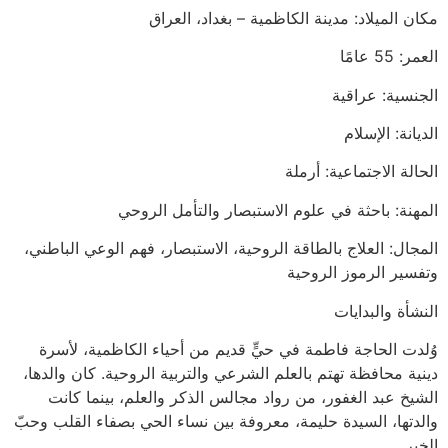
مكان الميلاد: مدينة الكاظمية – بغداد، العراق
العمر: 55 عامًا
الجنسية: عراقية
الديانة: الإسلام
الحالة الاجتماعية: أرملة
المهنة: باحثة في علوم الاستبصار والتأمل الروحي
المجال: العلاج بالطاقة الروحية، الاستبصار، فهم الوعي الباطني،
وتفسير الرموز الروحية
النشأة والبدايات
وُلدت الحاجة فاطمة في حيٍّ قديم من أحياء الكاظمية، لأسرة
دينية محافظة تهتم بالعلم الشرعي والتربية الروحية. كان والدها،
الشيخ عبد الغفور، من رواد مجالس الذكر والعلم، بينما كانت
والدتها، السيدة حليمة، معروفة بين نساء الحي بصفاء القلب وحبّ
الخير.