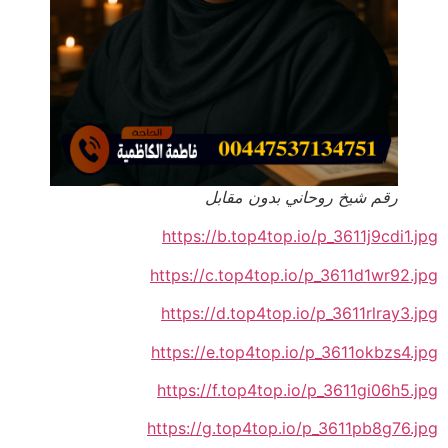
رقم شيخ روحاني بدون مقابل
https://b.top4top.io/p_3611j9cdi1.jpg
https://c.top4top.io/p_3611d1wr92.jpg
https://d.top4top.io/p_3611rlray3.jpg
https://e.top4top.io/p_3611okbzs4.jpg
https://f.top4top.io/p_3611gi06h5.jpg
https://g.top4top.io/p_3611pb8g76.jpg