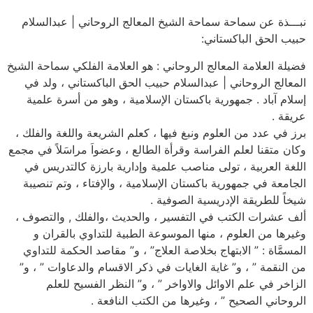
نبـــذة عن سماحة سماحة الشيخ المعالج الروحاني | عبدالسلام
حبيب الحق الباكستاني:
فضيلة العلامة المعالج الروحاني : هو العلامة الفلكي سماحة الشيخ
المعالج الروحاني | عبدالسلام حبيب الحق الباكستاني ، ولد في
إسلام آباد . جمهورية باكستان الإسلامية ، وهو من أسرة علمية
عريقة .
برز في عدد من العلوم ونبغ فيها ، كعلم الشريعة واللغة والفلك ،
وكان متقنا لعلم الفراسة وقرأة الطالع ، وعضواَ مراسَلاً في مجمع
اللغة العربية ، تولى مناصب علمية وإدارية بارزة كالتدريس في
الجامعة في جمهورية باكستان الإسلامية ، والإفتاء ، وتم تنصيبة
شيخاً للطريقة الإدريسية الصوفية .
ألف عشرات الكتب في التفسير ، والحديث ،والفلك , والتصوف ،
وغيرها من العلوم ، منها الموسوعة الطبية للتداوي بالقران و
المسمَّاة : ” الابتهاج بخلاصة العلاج” ، و” مقاصد الحكمة للتداوي
من النقمة ” ، و” غاية الغايات في ذكر الاقسام والدعاوات ” ، و”
الزاخر في علم الاوائل والاواخر ” ، و” النظر الفسيح للعلم
الروحاني الصحيح ” ، وغيرها من الكتب النافعة .