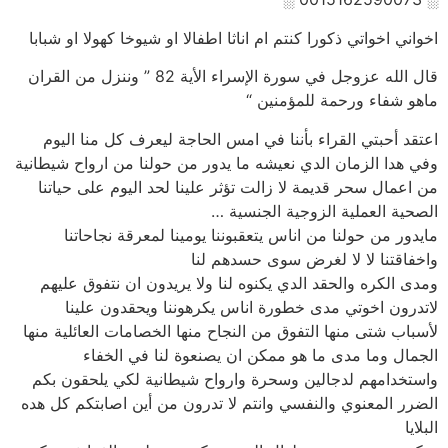
اخواني اخواتي ذكورا كنتم ام اناثا اطفالا او شيوخا كهولا او شبابا
قال الله عزوجل في سورة الإسراء الأية 82 ” وننزل من القران
ماهو شفاء ورحمة للمؤمنين “
اعتقد أحبتي القراء بأننا في امس الحاجة ليعرف كل منا اليوم
وفي هدا الزمان الدي نعيشه ما يدور من حولنا من ارواح شيطانية
من اعمال سحر قديمة لا زالت تؤثر علينا لحد اليوم على حياتنا
الصحية العملية الزوجية الجنسية …
مايدور من حولنا من اناس يتعقبوننا يومينا لمعرقة نجاحاتنا
واخفاقتنا لا لا لغرض سوى حسدهم لنا
ومدى الكره والحقد الدي يكنوه لنا ولا يريدون ان نتفوق عليهم
لاتدرون اخوتي مدى خطورة اناس يكرهوننا ويحقدون علينا
لأسباب شتى منها التفوق من النجاح منها الخصامات العائلية منها
الجمال وما مدى ما هو ممكن ان يصنعوة لنا في الخفاء
واستخدامهم لدجالين وسحرة وارواح شيطانية لكي يلحقون بكم
الضرر المعنوي والنفسي وانتم لا تدرون من أين اصابتكم كل هده
البلايا