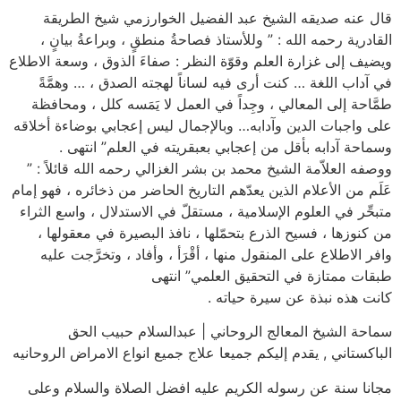
قال عنه صديقه الشيخ عبد الفضيل الخوارزمي شيخ الطريقة
القادرية رحمه الله : ” وللأستاذ فصاحةُ منطقٍ ، وبراعةُ بيانٍ ،
ويضيف إلى غزارة العلم وقوّة النظر : صفاءَ الذوق ، وسعة الاطلاع
في آداب اللغة … كنت أرى فيه لساناً لهجته الصدق ، … وهمَّةً
طمَّاحة إلى المعالي ، وجِداً في العمل لا يَمَسه كلل ، ومحافظة
على واجبات الدين وآدابه… وبالإجمال ليس إعجابي بوضاءة أخلاقه
وسماحة آدابه بأقل من إعجابي بعبقريته في العلم” انتهى .
ووصفه العلاّمة الشيخ محمد بن بشر الغزالي رحمه الله قائلاً : ”
عَلَم من الأعلام الذين يعدّهم التاريخ الحاضر من ذخائره ، فهو إمام
متبحِّر في العلوم الإسلامية ، مستقلّ في الاستدلال ، واسع الثراء
من كنوزها ، فسيح الذرع بتحمّلها ، نافذ البصيرة في معقولها ،
وافر الاطلاع على المنقول منها ، أقْرَأ ، وأفاد ، وتخرَّجت عليه
طبقات ممتازة في التحقيق العلمي” انتهى
كانت هذه نبذة عن سيرة حياته .
سماحة الشيخ المعالج الروحاني | عبدالسلام حبيب الحق
الباكستاني , يقدم إليكم جميعا علاج جميع انواع الامراض الروحانيه
مجانا سنة عن رسوله الكريم عليه افضل الصلاة والسلام وعلى