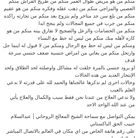
منكم من هو مريض طوال العمر منكم من طريح الفراش منكم
العصبي والمزاجي منكم من ذهب عقله وفكره منكم من هو عقيم
منكم من بلغ سن جد متاخر ولم يتزوج بعد منكم من تجارته راكده
منكم من جرب في جميع المجالات ولم ينجح ابدا
منكم من الخصامات والزعل والضجيج لا تفارق بيته منكم من هو
كاره لأهله منك منكم من ليس له حظ مع النساء
ومنكم من ليس له حظ مع الرجال ومنكم من لا قبول له اينما حل
وارتحل منكم من يعاني من امراض جنسية ضعف جنسي سرعة
قدف
او برود جنسي بالمرة خلقت له مشاكل واوصلته لحد الطلاق ولحد
الإنتحار العديد من هده الحالات
وحالات اخرى لم نذكرها عالجناها والحمد لله على قدرته لا ندعي
العلم بالغيب
ولا ندعي العلاج من عندنا نحن فقط سبب والكمال والعلاج يأتي
من عند الله الواحد الاحد
يمكن التواصل مع سماحة الشيخ المعالج الروحاني | عبدالسلام
حبيب الحق الباكستاني
على رقم هاتفة الخاص من اي مكان في العالم بالاتصال المباشر