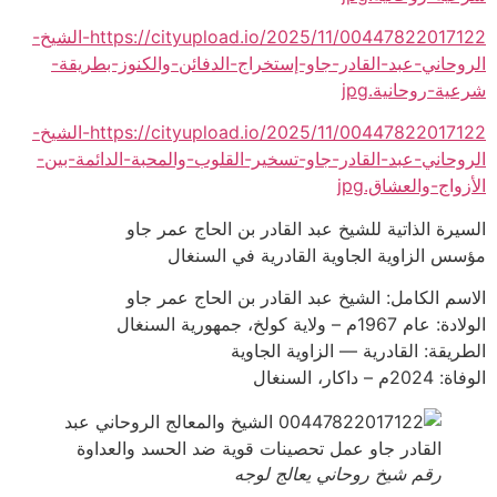
https://cityupload.io/2025/11/00447822017122-الشيخ-
الروحاني-عبد-القادر-جاو-إستخراج-الدفائن-والكنوز-بطريقة-
شرعية-روحانية.jpg
https://cityupload.io/2025/11/00447822017122-الشيخ-
الروحاني-عبد-القادر-جاو-تسخير-القلوب-والمحبة-الدائمة-بين-
الأزواج-والعشاق.jpg
السيرة الذاتية للشيخ عبد القادر بن الحاج عمر جاو
مؤسس الزاوية الجاوية القادرية في السنغال
الاسم الكامل: الشيخ عبد القادر بن الحاج عمر جاو
الولادة: عام 1967م – ولاية كولخ، جمهورية السنغال
الطريقة: القادرية — الزاوية الجاوية
الوفاة: 2024م – داكار، السنغال
رقم شيخ روحاني يعالج لوجه