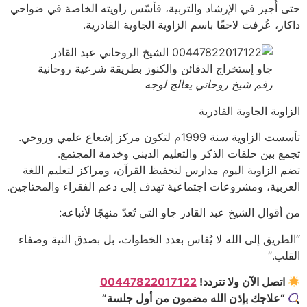
حتى أُجيز في الإرشاد والتربية، فأسّس زاويته الخاصة في ضواحي
داكار، عُرفت لاحقًا باسم الزاوية الجاوية القادرية.
رقم شيخ روحاني يعالج لوجه
الزاوية الجاوية القادرية
تأسست الزاوية سنة 1999م لتكون مركز إشعاع علمي وروحي.
تجمع بين حلقات الذكر والتعليم الديني وخدمة المجتمع.
تضم الزاوية اليوم مدارس لتحفيظ القرآن، ومراكز لتعليم اللغة
العربية، ومشروعات اجتماعية تهدف إلى دعم الفقراء والمحتاجين.
من أقوال الشيخ عبد القادر جاو التي تُعدّ منهجًا لأتباعه:
“الطريق إلى الله لا يُقاس بعدد الخطوات، بل بصدق النية وصفاء
القلب.”
اتصل الآن ولا تتردد!
00447822017122
“علاجك بإذن الله مضمون من أول جلسة”