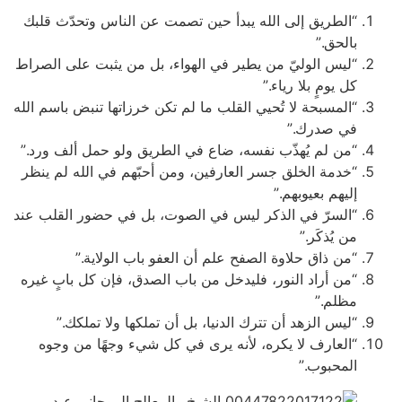
“الطريق إلى الله يبدأ حين تصمت عن الناس وتحدّث قلبك
بالحق.”
“ليس الوليّ من يطير في الهواء، بل من يثبت على الصراط
كل يومٍ بلا رياء.”
“المسبحة لا تُحيي القلب ما لم تكن خرزاتها تنبض باسم الله
في صدرك.”
“من لم يُهذّب نفسه، ضاع في الطريق ولو حمل ألف ورد.”
“خدمة الخلق جسر العارفين، ومن أحبّهم في الله لم ينظر
إليهم بعيوبهم.”
“السرّ في الذكر ليس في الصوت، بل في حضور القلب عند
من يُذكَر.”
“من ذاق حلاوة الصفح علم أن العفو باب الولاية.”
“من أراد النور، فليدخل من باب الصدق، فإن كل بابٍ غيره
مظلم.”
“ليس الزهد أن تترك الدنيا، بل أن تملكها ولا تملكك.”
“العارف لا يكره، لأنه يرى في كل شيء وجهًا من وجوه
المحبوب.”