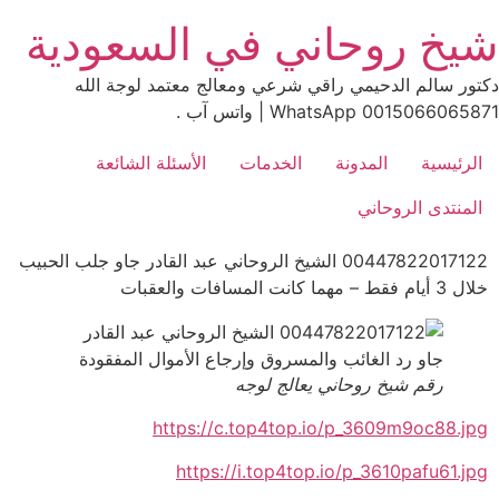
Skip
شيخ روحاني في السعودية
to
content
دكتور سالم الدحيمي راقي شرعي ومعالج معتمد لوجة الله
0015066065871 WhatsApp | واتس آب .
الرئيسية
المدونة
الخدمات
الأسئلة الشائعة
المنتدى الروحاني
00447822017122 الشيخ الروحاني عبد القادر جاو جلب الحبيب
خلال 3 أيام فقط – مهما كانت المسافات والعقبات
رقم شيخ روحاني يعالج لوجه
https://c.top4top.io/p_3609m9oc88.jpg
https://i.top4top.io/p_3610pafu61.jpg