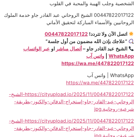
الشخصية وجلب الهيبة والمحبة في القلوب
00447822017122 الشيخ الروحاني عبد القادر جاو خدمة الملوك
الروحانيين والأسماء المباركة لتحقيق الأماني
اتصل الآن ولا تتردد!
00447822017122
“علاجك بإذن الله مضمون من أول جلسة”
الشيخ عبد القادر جاو –
أتصال مباشر
او
عبر الواتساب
WhatsApp
|
واتس آب
https://wa.me/447822017122
WhatsApp | واتس آب
https://wa.me/447822017122
https://cityupload.io/2025/11/00447822017122-الشيخ-
الروحاني-عبد-القادر-جاو-إستخراج-الدفائن-والكنوز-بطريقة-
شرعية-روحانية.jpg
https://cityupload.io/2025/11/00447822017122-الشيخ-
الروحاني-عبد-القادر-جاو-إستخراج-الدفائن-والكنوز-بطريقة-
شرعية-روحانية.jpg