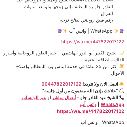
رقم شيخ روحاني يعالج لوجه
WhatsApp | واتس آب
https://wa.me/447822017122
الشيخ الكبير أبو النور الهاشمي – خبير العلوم الروحانية وأسرار
الفلك والطاقة الخفية
أكثر من 25 عامًا في خدمة الناس ورد المظالم وإصلاح
الأحوال
اتصل الآن ولا تتردد!
00447822017122
“علاجك بإذن الله مضمون من أول جلسة”
الشيخ عبد القادر جاو –
أتصال مباشر
او
عبر الواتساب
WhatsApp
|
واتس آب
https://wa.me/447822017122
WhatsApp | واتس آب