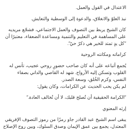
الاعتدال في القول والعمل.
نبذ الغلوّ والانغلاق، والدعوة إلى الوسطية والتعايش.
كان الشيخ يربط بين التصوف والعمل الاجتماعي، فشجّع مريديه
على المساهمة في التعليم والتنمية ومساعدة الضعفاء، معتبرًا أن
“كل يدٍ تمتد للخير هي ذكرٌ حيّ”.
كراماته ومكانته الروحية
يُجمع أتباعه على أنه كان صاحب حضورٍ روحي عجيب، تأنس له
القلوب وتسكن إليه الأرواح. شهد له القاصي والداني بصفاء
النفس، وكرم الخُلق، وسعة الصدر.
لم يكن يحب الحديث عن الكرامات، وكان يقول:
“الكرامة الحقيقية أن تُصلح قلبك، لا أن تُخالف العادة.”
إرثه المعنوي
يبقى اسم الشيخ عبد القادر جاو رمزًا من رموز التصوف الإفريقي
المعتدل، يجمع بين عمق الإيمان وصدق السلوك، وبين روح الإصلاح