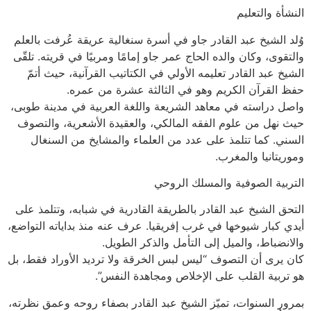
النشأة والتعليم
وُلد الشيخ عبد القادر جاو في أسرة سنغالية عريقة عُرفت بالعلم
والتقوى، وكان والده الحاج عمر جاو إمامًا ومربيًا في قريته. تلقّى
الشيخ عبد القادر تعليمه الأولي في الكتاتيب القرآنية، حيث أتمّ
حفظ القرآن الكريم وهو في الثالثة عشرة من عمره.
واصل دراسته في معاهد الشريعة واللغة العربية في مدينة طوبى،
حيث نهل من علوم الفقه المالكي، والعقيدة الأشعرية، والتصوف
السني. كما تتلمذ على عدد من العلماء والمشايخ من السنغال
وموريتانيا والمغرب.
التربية الصوفية والمسلك الروحي
التحق الشيخ عبد القادر بالطريقة القادرية في شبابه، وتتلمذ على
أيدي كبار شيوخها في غرب إفريقيا. عرف عنه منذ بداياته التواضع،
والانضباط، والميل إلى التأمل والذكر الطويل.
كان يرى أن التصوف “ليس لبس الخرقة ولا ترديد الأوراد فقط، بل
هو تربية القلب على الإخلاص ومجاهدة النفس”.
بمرور السنوات، تميّز الشيخ عبد القادر بصفاء روحه وعمق نظرته،