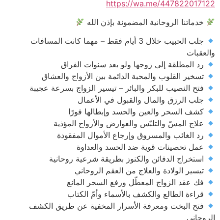
https://wa.me/447822017122
خدماتنا الروحانية المضمونة بإذن الله
جلب الحبيب خلال 3 أيام فقط – مهما كانت المسافات
والعقبات
رد المطلقة إلى زوجها ولو بعد سنوات الفراق
تسخير القلوب والمحبة الدائمة بين الأزواج والعشاق
فتح النصيب للبكر والبائر – تيسير الزواج بسرعة عجيبة
جلب الرزق والمال والقبول في الأعمال
كشف السحر والعين والحسد وإبطالها فورًا
علاج المسّ والتلبّس والعوارض والأرواح المؤذية
رد الغائب والمسروق وإرجاع الأموال المفقودة
عمل تحصينات قوية ضد الحسد والعداوة
استخراج الدفائن والكنوز بطريقة شرعية روحانية
تيسير الولادة والعلاج من العقم الروحاني
فك عقد الزواج المعطّل ورفع السحر المانع
قراءة الطالع والكشف بالأسماء وأمّ الكتاب
فتح البخت ومعرفة الأسرار المخفية عن طريق الكشف
الروحاني