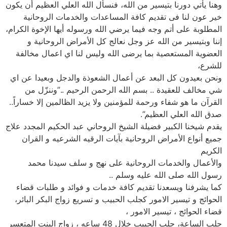
وهنا يأتي دورنا بتيسير من الله، فنسأل الله العلي العظيم أن يكون
خير عون لنا فى تقديم كافة المساعدات والخدمات الروحانية
المطلوبة على أتم وجه فيما يرضي الله ورسوله أيها الإخوة الكرام،
إننا وبتيسير من الله عز وجل نعالج كل الأمراض الروحانية و
العضوية المستعصية بما يرضى الله وليس لنا اي اعمال مخالفة
للشرع،
ونحن بعيدون كل البعد عن أعمال الشعوذة والدجل وبعيدا عن اي
شي مخالف للعقيدة .. بسم الله الرحمن الرحيم ..”وننزّل من
القرآن ما هو شفاء ورحمة للمؤمنين ولا يزيد الظالمين إلا خساراً..
صدق الله العلي العظيم”.
يقدم شيخنا الكبير فضيلة الشيخ الروحاني عبد الحكيم المجدد علاج
جميع أنواع الأمراض الروحانية بآيات الرقيه الشرعيه و القران
الكريم
والأعمال والخدمات الروحانية على نهج و سلف سيدنا محمد
رسول الله صلى الله عليه وسلم ..
كما يشرفنا ويسعدنا تقديم كافة خدمات و فوائد و طلبات قضاء
الحوائج و تيسير الامور كجلب الحبيب و تسريع زواج البكر البائر،
قضاء الحوائج ، تيسير الامور ،
جلب الساعة، جلب الحبيب خلال 48 ساعه ، زواج البنت المتعسر