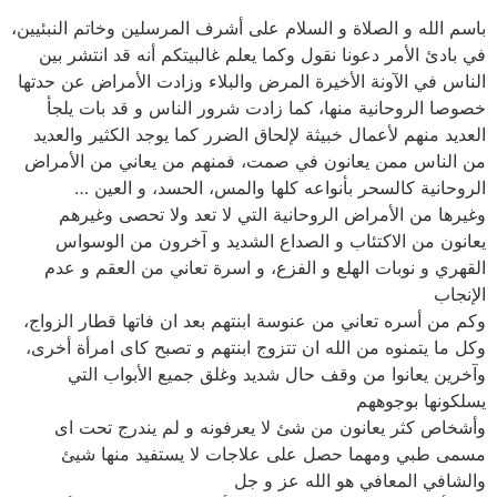
باسم الله و الصلاة و السلام على أشرف المرسلين وخاتم النبئيين،
في بادئ الأمر دعونا نقول وكما يعلم غالبيتكم أنه قد انتشر بين
الناس في الآونة الأخيرة المرض والبلاء وزادت الأمراض عن حدتها
خصوصا الروحانية منها، كما زادت شرور الناس و قد بات يلجأ
العديد منهم لأعمال خبيثة لإلحاق الضرر كما يوجد الكثير والعديد
من الناس ممن يعانون في صمت، فمنهم من يعاني من الأمراض
الروحانية كالسحر بأنواعه كلها والمس، الحسد، و العين …
وغيرها من الأمراض الروحانية التي لا تعد ولا تحصى وغيرهم
يعانون من الاكتئاب و الصداع الشديد و آخرون من الوسواس
القهري و نوبات الهلع و الفزع، و اسرة تعاني من العقم و عدم
الإنجاب
وكم من أسره تعاني من عنوسة ابنتهم بعد ان فاتها قطار الزواج،
وكل ما يتمنوه من الله ان تتزوج ابنتهم و تصبح كاى امرأة أخرى،
وآخرين يعانوا من وقف حال شديد وغلق جميع الأبواب التي
يسلكونها بوجوههم
وأشخاص كثر يعانون من شئ لا يعرفونه و لم يندرج تحت اى
مسمى طبي ومهما حصل على علاجات لا يستفيد منها شيئ
والشافي المعافي هو الله عز و جل