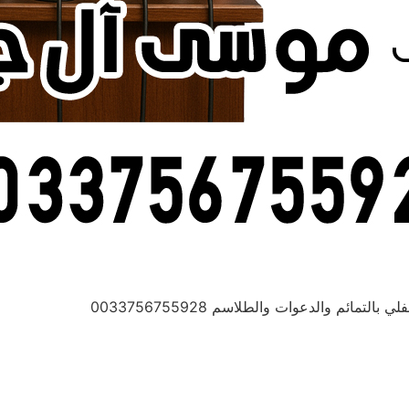
ائم والدعوات والطلاسم 0033756755928