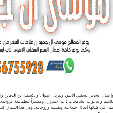
اعمال السحر السفلي الاسود وتنزيل الاموال والكشف عن الدفائن وال
طلاسم والدعوات الشامخات ذات الاسرار ، ومصدراً للطمأنينة الروحية.
ل في طياتها أبعادًا اجتماعية ونفسية وروحانية. وفي هذا السياق، ا