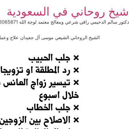
Ski
شيخ روحاني في السعودية
t
conten
دكتور سالم الدحيمي راقي شرعي ومعالج معتمد لوجة الله 0015066065871 WhatsApp | واتس آب .
الشيخ الروحاني الشيعي موسى آل جعيدان علاج وعمل السحر ال