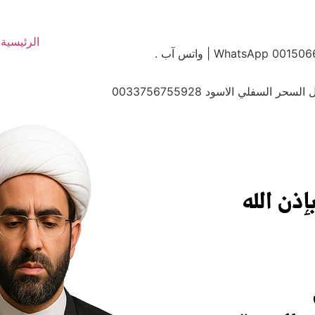
الرئيسية
سفلي الاسود 0033756755928