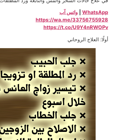
في علاج حالات السحر والمس والتابعة ورد المطلقات
WhatsApp
|
واتس آب
https://wa.me/33756755928
https://t.co/U9Y4nRWOPv
أولًا: العلاج الروحاني