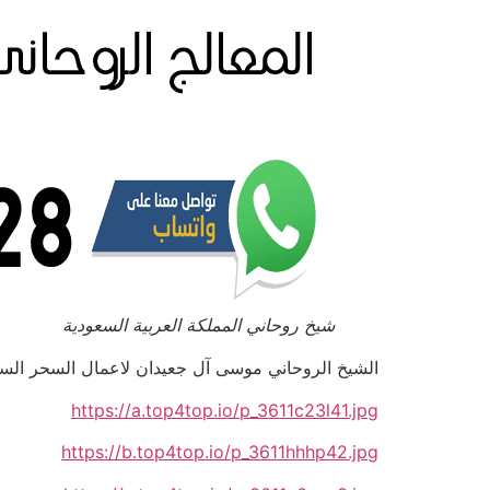
شيخ روحاني المملكة العربية السعودية
الشيخ الروحاني موسى آل جعيدان لاعمال السحر السفلي بالتم
https://a.top4top.io/p_3611c23l41.jpg
https://b.top4top.io/p_3611hhhp42.jpg