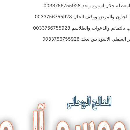
ال اسبوع واحد 0033756755928
المرض ووقف الحال 0033756755928
 والدعوات والطلاسم 0033756755928
لاسود بين يديك 0033756755928