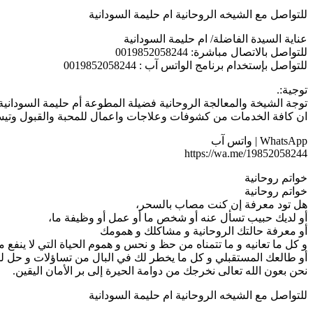
للتواصل مع الشيخه الروحانية ام حليمة السودانية
عناية السيدة الفاضلة/ ام حليمة السودانية
للتواصل بالاتصال مباشرة: 0019852058244
للتواصل بإستخدام برنامج الواتس آب : 0019852058244
توجية:.
توجة الشيخة والمعالجة الروحانية فضيلة المطوعة أم حليمة السودانية
ان كافة الخدمات من كشوفات وعلاجات واعمال للمحبة والقبول وتيسير 
WhatsApp | واتس آب
https://wa.me/19852058244
خواتم روحانية
خواتم روحانية
هل تود معرفة إن كنت مصاب بالسحر،
أو لديك حبيب تسأل عنه أو شخص ما أو عمل أو وظيفة ما،
أو معرفة حالتك الروحانية و مشاكلك و همومك
و كل ما تعانيه و ما تتمناه من حظ و نحس و هموم الحياة التي لا ينفع 
أو طالعك المستقبلي و كل ما يخطر لك في البال من تساؤلات و حل
نحن بعون الله تعالى نخرجك من دوامة الحيرة إلى بر الأمان اليقين.
للتواصل مع الشيخه الروحانية ام حليمة السودانية