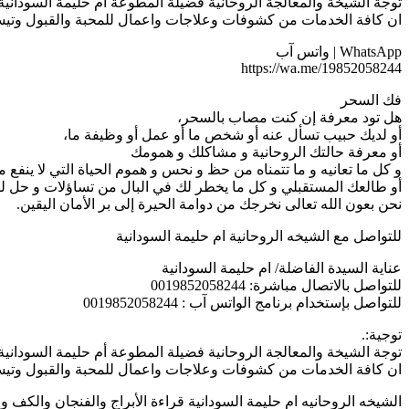
توجة الشيخة والمعالجة الروحانية فضيلة المطوعة أم حليمة السودانية
ان كافة الخدمات من كشوفات وعلاجات واعمال للمحبة والقبول وتيسير 
WhatsApp | واتس آب
https://wa.me/19852058244
فك السحر
هل تود معرفة إن كنت مصاب بالسحر،
أو لديك حبيب تسأل عنه أو شخص ما أو عمل أو وظيفة ما،
أو معرفة حالتك الروحانية و مشاكلك و همومك
و كل ما تعانيه و ما تتمناه من حظ و نحس و هموم الحياة التي لا ينفع 
أو طالعك المستقبلي و كل ما يخطر لك في البال من تساؤلات و حل
نحن بعون الله تعالى نخرجك من دوامة الحيرة إلى بر الأمان اليقين.
للتواصل مع الشيخه الروحانية ام حليمة السودانية
عناية السيدة الفاضلة/ ام حليمة السودانية
للتواصل بالاتصال مباشرة: 0019852058244
للتواصل بإستخدام برنامج الواتس آب : 0019852058244
توجية:.
توجة الشيخة والمعالجة الروحانية فضيلة المطوعة أم حليمة السودانية
ان كافة الخدمات من كشوفات وعلاجات واعمال للمحبة والقبول وتيسير 
الشيخه الروحانيه ام حليمة السودانية قراءة الأبراج والفنجان والكف والتّبصير 58244