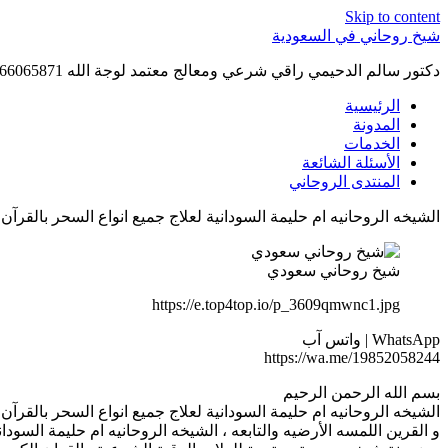
Skip to content
شيخ روحاني في السعودية
دكتور سالم الدحيمي راقي شرعي ومعالج معتمد لوجة الله 0015066065871 WhatsApp | واتس آب .
الرئيسية
المدونة
الخدمات
الأسئلة الشائعة
المنتدى الروحاني
الشيخه الروحانيه ام حليمة السودانية لعلاج جميع انواع السحر بالقرآن | 019852058244
شيخ روحاني سعودي
https://e.top4top.io/p_3609qmwnc1.jpg
WhatsApp | واتس آب
https://wa.me/19852058244
بسم الله الرحمن الرحيم
الشيخه الروحانيه ام حليمة السودانية لعلاج جميع انواع السحر بالقرآ
و القرين اللمسه الأرضيه والتابعه ، الشيخه الروحانيه ام حليمة السودانية ‎، جلب الحبيب خلال ساعه ، جلب سريع بالنظر باللمس 