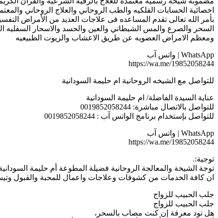
مضمونة شيخه رسمية معتمدة للعلاج بالرقية الشرعية والقران الكريم
اخصائية الحسابات الفلكيه والطب الروحاني والعلاج الروحاني والمعتم
بأمر الله تعالى تقدم المساعده فى علاجات العديد من الأمراض النفس
السحر والصرع والمس الشيطاني والعين والحسد والاسحار السفليه الع
ومعظم الامراض العضويه عن طريق الاعشاب والزيوت الطبيعيه
WhatsApp | واتس آب
https://wa.me/19852058244
للتواصل مع الشيخه الروحانية ام حليمة السودانية
عناية السيدة الفاضلة/ ام حليمة السودانية
للتواصل بالاتصال مباشرة: 0019852058244
للتواصل بإستخدام برنامج الواتس آب : 0019852058244
WhatsApp | واتس آب
https://wa.me/19852058244
توجية:.
توجة الشيخة والمعالجة الروحانية فضيلة المطوعة أم حليمة السودانية
ان كافة الخدمات من كشوفات وعلاجات واعمال للمحبة والقبول وتيسير 
جلب الحبيب للزواج
جلب الحبيب للزواج
هل تود معرفة إن كنت مصاب بالسحر،