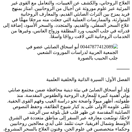
العلاج الروحاني، والكشف عن الغيبيات، والتعامل مع القوى غير
المرئية عبر علوم موروثة عن أجيال من الروحانيين. امتاز بمنهج
فريد يمزج بين التراث الصابئي القديم، والمعارف الروحانية
المتوارثة، والممارسات العملية التي جعلت منه مرجعًا مهمًّا في
علاج السحر السفلي، والقديم، والمتجدد، والسحر الأسود، إضافة إلى
قدراته في جلب الحبيب ورد المطلقة وزواج العانس، وغيرها من
الخدمات الروحانية التي لاقت رواجًا واسعًا.
جلب الحبيب بالصورة
⸻
الفصل الأول: السيرة الذاتية والخلفية العلمية
وُلِد أبو أسحاق الصابئ في بيئة دينية محافظة ضمن مجتمع صابئي
يولي أهمية كبيرة للمعارف الروحية والطقوس المقدسة. منذ
طفولته، أظهر ميولًا واضحة نحو دراسة الغيب وفهم القوى الخفية.
تلقّى علومه الأولى على يد كبار شيوخ الطائفة، وحفظ النصوص
الصابئية المقدسة عن ظهر قلب قبل بلوغه سن الرشد.
لاحقًا، توسّعت معارفه عبر السفر إلى مناطق متعددة في الشرق
الأوسط وشمال أفريقيا، حيث تتلمذ على أيدي معالجين روحانيين
وحكماء متخصصين في علوم الجن، وفنون العلاج بالسحر المشروع،