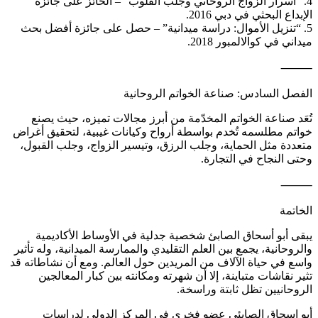
4. “أسرار الزواج الروحاني وجلب القلوب” – الحائز على جائزة
الإبداع البحثي في دبي 2016.
5. “تنزيل الأموال: دراسة ميدانية” – حصل على جائزة أفضل بحث
ميداني في كوالالمبور 2018.
⸻
الفصل السادس: صناعة الخواتم الروحانية
تُعَد صناعة الخواتم المخدّمة من أبرز مجالات تميزه، حيث يصنع
خواتم مطلسمه تُخدم بواسطة أرواح وكيانات غيبية، لتحقيق أغراض
متعددة مثل الحماية، وجلب الرزق، وتيسير الزواج، وجلب القبول،
وحتى النجاح في التجارة.
⸻
الخاتمة
يبقى أبو أسحاق الصابئ شخصية جدلية في الأوساط الأكاديمية
والروحانية، يجمع بين العلم التقليدي والممارسة الميدانية، وله تأثير
واسع في حياة الآلاف من المريدين حول العالم. ومع أن نشاطاته قد
تثير نقاشات متباينة، إلا أن شهرته ومكانته بين كبار المعالجين
الروحانيين تظل ثابتة وراسخة.
أبو اسحاق الصابئي عضو فخري في المركز الدولي لدراسات