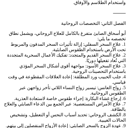
واستخدام الطلاسم والأوفاق.
⸻
الفصل الثاني: التخصصات الروحانية
أبو أسحاق الصابئ متفرغ بالكامل للعلاج الروحاني، ويشمل نطاق
تخصصه ما يلي:
1. علاج السحر السفلي: إزالة تأثيرات السحر المدفون والمربوط
تحت الأرض باستخدام الطقوس الصابئية.
2. علاج السحر القديم والمتجدد: تفكيك الأعمال السحرية المتجددة
التي تُعاد تفعيلها دوريًا.
3. علاج السحر الأسود: مواجهة أقوى أشكال السحر المؤذي
باستخدام التحصينات الروحية.
4. جلب الحبيب ورد المطلقة: إعادة العلاقات المقطوعة في وقت
قياسي.
5. زواج العانس: تيسير زواج النساء اللاتي تأخر زواجهن عبر
الطقوس الروحانية.
6. إرجاع غشاء البكارة: إجراء طقوس خاصة لاستعادة العذرية.
7. علاج الأمراض المستعصية: عبر الجمع بين الدعاء الصابئي والعلاج
بالطاقة.
8. الكشف الروحاني: تحديد أسباب النحس أو التعطيل، وتشخيص
الحالات الغيبية.
9. عودة الزوج بالسحر الصابئي: إعادة الأزواج المنفصلين إلى بيتهم.