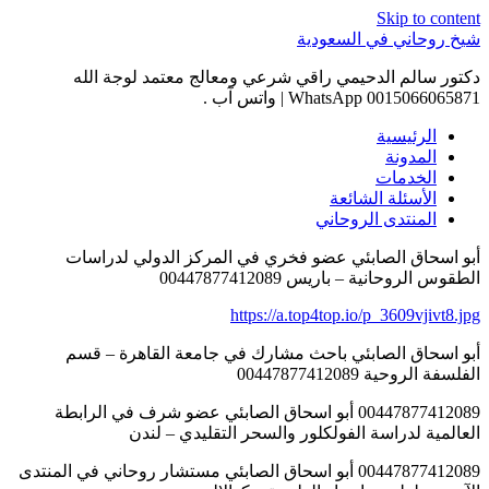
Skip to content
شيخ روحاني في السعودية
دكتور سالم الدحيمي راقي شرعي ومعالج معتمد لوجة الله
0015066065871 WhatsApp | واتس آب .
الرئيسية
المدونة
الخدمات
الأسئلة الشائعة
المنتدى الروحاني
أبو اسحاق الصابئي عضو فخري في المركز الدولي لدراسات
الطقوس الروحانية – باريس 00447877412089
https://a.top4top.io/p_3609vjivt8.jpg
أبو اسحاق الصابئي باحث مشارك في جامعة القاهرة – قسم
الفلسفة الروحية 00447877412089
00447877412089 أبو اسحاق الصابئي عضو شرف في الرابطة
العالمية لدراسة الفولكلور والسحر التقليدي – لندن
00447877412089 أبو اسحاق الصابئي مستشار روحاني في المنتدى