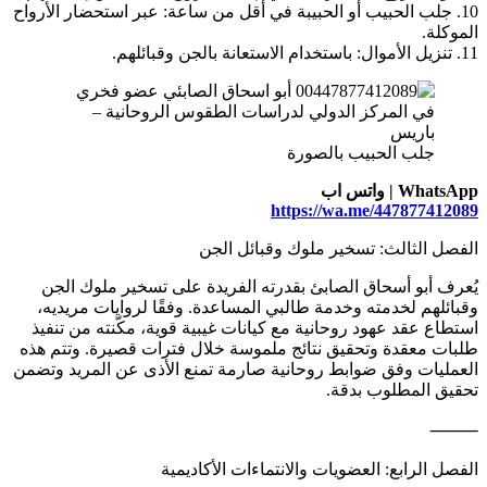
10. جلب الحبيب أو الحبيبة في أقل من ساعة: عبر استحضار الأرواح
الموكلة.
11. تنزيل الأموال: باستخدام الاستعانة بالجن وقبائلهم.
جلب الحبيب بالصورة
WhatsApp | واتس اب
https://wa.me/447877412089
الفصل الثالث: تسخير ملوك وقبائل الجن
يُعرف أبو أسحاق الصابئ بقدرته الفريدة على تسخير ملوك الجن
وقبائلهم لخدمته وخدمة طالبي المساعدة. وفقًا لروايات مريديه،
استطاع عقد عهود روحانية مع كيانات غيبية قوية، مكّنته من تنفيذ
طلبات معقدة وتحقيق نتائج ملموسة خلال فترات قصيرة. وتتم هذه
العمليات وفق ضوابط روحانية صارمة تمنع الأذى عن المريد وتضمن
تحقيق المطلوب بدقة.
⸻
الفصل الرابع: العضويات والانتماءات الأكاديمية