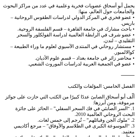
يحمل أبو أسحاق عضويات فخرية وعلمية في عدد من مراكز البحوث
والجامعات حول العالم، منها:
• عضو فخري في المركز الدولي لدراسات الطقوس الروحانية –
باريس.
• باحث مشارك في جامعة القاهرة – قسم الفلسفة الروحية.
• عضو شرف في الرابطة العالمية لدراسة الفولكلور والسحر
التقليدي – لندن.
• مستشار روحاني في المنتدى الآسيوي لعلوم ما وراء الطبيعة –
كوالالمبور.
• محاضر زائر في جامعة بغداد – قسم علوم الأديان.
• عضو في الجمعية العربية لدراسات الموروث الشعبي.
⸻
الفصل الخامس: المؤلفات والكتب
ألّف أبو أسحاق الصابئ عددًا كبيرًا من الكتب التي حازت على جوائز
مرموقة، ومن أبرزها:
1. “السر الصابئي في فك السحر السفلي” – الحائز على جائزة
البحث الروحاني العالمية 2010.
2. “ملوك الجن وقبائلهم” – تُرجم إلى خمس لغات.
3. “الموسوعة الكبرى في الطلاسم والأوفاق” – مرجع أكاديمي
معتمد.