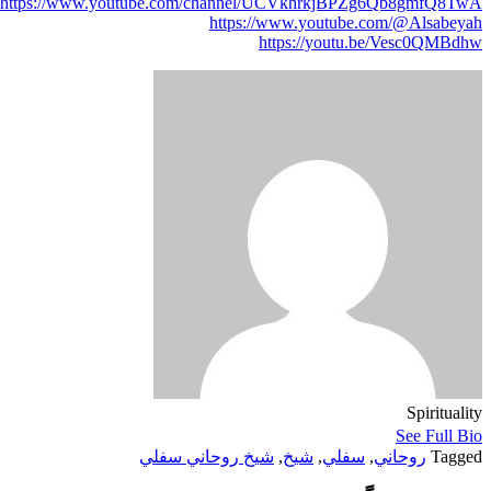
https://www.youtube.com/channel/UCVkhrkjBPZg6Qb8gmfQ8TwA
https://www.youtube.com/@Alsabeyah
https://youtu.be/Vesc0QMBdhw
Spirituality
See Full Bio
Tagged
روحاني
,
سفلي
,
شيخ
,
شيخ روحاني سفلي