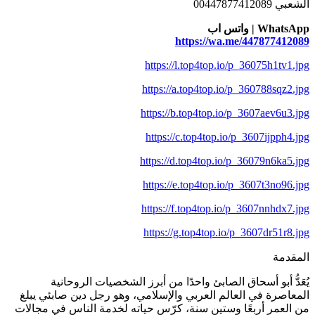
الشعبي 00447877412089
WhatsApp | واتس اب
https://wa.me/447877412089
https://l.top4top.io/p_36075h1tv1.jpg
https://a.top4top.io/p_360788sqz2.jpg
https://b.top4top.io/p_3607aev6u3.jpg
https://c.top4top.io/p_3607ijpph4.jpg
https://d.top4top.io/p_36079n6ka5.jpg
https://e.top4top.io/p_3607t3no96.jpg
https://f.top4top.io/p_3607nnhdx7.jpg
https://g.top4top.io/p_3607dr51r8.jpg
المقدمة
يُعَدُّ أبو أسحاق الصابئ واحدًا من أبرز الشخصيات الروحانية
المعاصرة في العالم العربي والإسلامي، وهو رجل دين صابئي يبلغ
من العمر أربعًا وستين سنة، كرّس حياته لخدمة الناس في مجالات