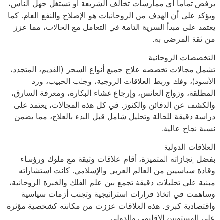
يرفض تماماً أي ممارسات تخالف الشريعة أو تستغل جهل الناس،
ويؤكد على أن الهدف من الروحانيات هو الإصلاح والنفع العام. كما
يعتمد على مبدأ السرية التامة في التعامل مع الحالات، مما عزز
من ثقة المرضى به.
التخصصات الروحانية
تشمل مجالات تخصصه علاج جميع أنواع السحر (القديم، المتجدد،
الأسود)، وفك وربط العلاقات الزوجية، وجلب الحبيب، ورد
المطلقة، وزواج العانس، وإرجاع غشاء البكارة، ومعرفة السارق،
والكشف عن الدفائن والكنوز. في كل هذه المجالات، يعتمد على
دراسة دقيقة للحالة وتحليل شامل قبل البدء بالعلاج، مما يضمن
نسبة نجاح عالية.
العلاقات الدولية
بفضل إنجازاته المتميزة، أقام علاقات وثيقة مع ملوك ورؤساء
وقادة سياسيين من العالم العربي والإسلامي. كانت استشاراته
مبنية على تحليلات دقيقة تجمع بين علم الفلك والخبرة الروحانية،
وساهمت في اتخاذ قرارات استراتيجية وتجنب أزمات سياسية
واقتصادية كبرى. هذه العلاقات عززت من مكانته كشخصية مؤثرة
على المستويين الإقليمي والدولي.