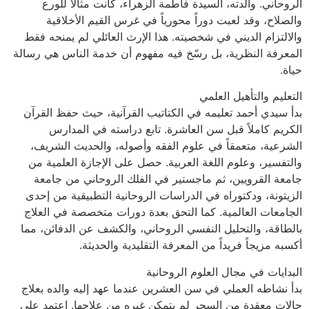
الروحاني. والدته، السيدة فاطمة الزهراء، كانت مثالاً للورع
والصلاح، وقد لعبت دوراً محورياً في غرس القيم الأخلاقية
والالتزام الديني في شخصيته. هذا الإرث العائلي لم يمنحه فقط
المعرفة النظرية، بل رسّخ فيه مفهوم أن خدمة الناس هي رسالة
حياة.
التعليم والتأهيل العلمي
بدأ سيدي أحمد تعليمه في الكتاتيب القرآنية، حيث حفظ القرآن
الكريم كاملاً قبل سن العاشرة. تابع دراسته في المدارس
الشرعية، متعمقاً في علوم الفقه وأصوله، والحديث الشريف،
والتفسير، وعلوم اللغة العربية. حصل على الإجازة العلمية من
جامعة القرويين، ثم ماجستير في الفلك الروحاني من جامعة
الزيتونة، ودكتوراه في الدراسات الروحانية التطبيقية من إحدى
الجامعات العالمية. كما التحق بعدة دورات متخصصة في العلاج
بالطاقة، والتحليل النفسي الروحاني، والكشف عن الدفائن، مما
أكسبه مزيجاً فريداً من المعرفة التقليدية والحديثة.
البدايات في مجال العلوم الروحانية
بدأ نشاطه العملي في سن العشرين عندما عهد إليه والده بعلاج
حالات معقدة من السحر لم يتمكن غيره من علاجها. اعتمد على