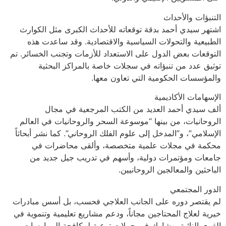
التنبؤات والأحداث
اشتهر سيدي أحمد بدقة توقعاته للأحداث الكبرى مثل الكوارث
الطبيعية والتحولات السياسية والاقتصادية. وقد ساعدت هذه
التوقعات بعض الدول على الاستعداد للأزمات وتجنب الخسائر. تم
توثيق عدد من تنبؤاته في سجلات خاصة بالمراكز البحثية
والمؤسسات الحكومية التي تعاون معها.
الإسهامات الأكاديمية
ألف سيدي أحمد العديد من الكتب المرجعية في مجال
الروحانيات، من بينها “موسوعة السحر والروحانيات في العالم
الإسلامي”، و”المدخل إلى علوم الفلك الروحاني”. كما نشر أبحاثاً
محكمة في مجلات علمية متخصصة، وألقى محاضرات في
جامعات ومؤتمرات دولية، وأسهم في تدريب جيل جديد من
الباحثين والمعالجين الروحانيين.
الدور المجتمعي
لم يقتصر دوره على الجانب العلاجي فحسب، بل أسس مبادرات
خيرية لعلاج المحتاجين مجاناً، ودعم مشاريع تعليمية وتنموية في
القرى النائية، وشارك في حملات توعية لمكافحة الممارسات