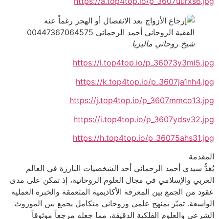
https://a.top4top.io/p_3607uurxs6.jpg
شيخ روحاني ماليزيا
https://l.top4top.io/p_36073y3mi5.jpg
https://k.top4top.io/p_3607ja1nh4.jpg
https://j.top4top.io/p_3607mmco13.jpg
https://i.top4top.io/p_3607ydsv32.jpg
https://h.top4top.io/p_36075ahs31.jpg
المقدمة
يُعَدُّ سيدي أحمد الرحماني أحد الشخصيات البارزة في العالم
العربي والإسلامي في مجال العلوم الروحانية، إذ تمكن على مدى
عقود من الجمع بين المعرفة الأكاديمية المتعمقة والخبرة العملية
الواسعة. تميّز بمنهج علمي وروحاني متكامل يجمع بين الموروث
الشرعي والعلوم الفلكية الدقيقة، مما جعله مرجعاً موثوقاً