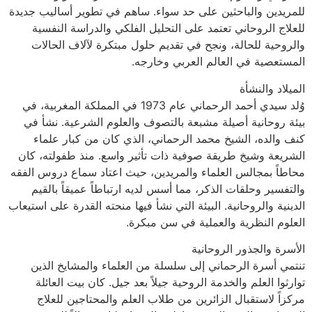
للمريدين والباحثين على حد سواء. ساهم في تطوير أساليب جديدة
للعلاج الروحاني تعتمد على التحليل الفلكي والدراسة النفسية
والروحية للحالة، ونجح في تقديم حلول مبتكرة لآلاف الحالات
المستعصية في العالم العربي وخارجه.
الميلاد والنشأة
وُلد سيدي أحمد الرحماني عام 1973 في المملكة المغربية، في
بيئة روحانية أصيلة مشبعة بالتصوف والعلوم الشرعية. نشأ في
كنف والده، الشيخ محمد الرحماني، الذي كان من كبار علماء
الشريعة وشيخ طريقة صوفية ذات تأثير واسع. منذ طفولته، كان
محاطاً بمجالس العلماء والمريدين، حيث اعتاد سماع دروس الفقه
والتفسير وحلقات الذكر، مما أسس لديه ارتباطاً عميقاً بالقيم
الدينية والروحانية. البيئة التي نشأ فيها منحته القدرة على استيعاب
العلوم النظرية والعملية في سن مبكرة.
الأسرة والجذور الروحانية
تنتمي أسرة الرحماني إلى سلسلة من العلماء والمشايخ الذين
توارثوا العلم والخدمة الروحية جيلاً بعد جيل. كان بيت العائلة
مركزاً لاستقبال الزائرين من طلاب العلم والمحتاجين للعلاج