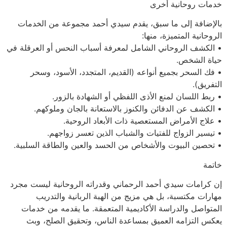
خدمات روحانية أخرى
بالإضافة إلى ما سبق، يقدم سيدي أحمد مجموعة من الخدمات
الروحانية المتميزة، منها:
• الكشف الروحاني الشامل لمعرفة أسباب النحس أو العرقلة في
حياة الشخص.
• فك السحر بجميع أنواعه (القديم، المتجدد، الأسود، وسحر
التفريق).
• ربط اللسان لمنع الأذى اللفظي أو الشهادة بالزور.
• الكشف عن الدفائن والكنوز بالاستعانة بالجان وملوكهم.
• علاج الأمراض المستعصية ذات الأبعاد الروحية.
• تيسير الزواج للفتيات والشباب الذين تعسر زواجهم.
• تحصين البيوت والأشخاص من الحسد والعين والطاقة السلبية.
خاتمة
إن كرامات سيدي أحمد الرحماني وقدراته الروحانية ليست مجرد
مهارات مكتسبة، بل هي مزيج من الهبة الربانية والتدريب
المتواصل والدراسة الأكاديمية المتعمقة. ما يقدمه من خدمات
يعكس التزامه العميق بمساعدة الناس، وتحقيق الصلح، وبث