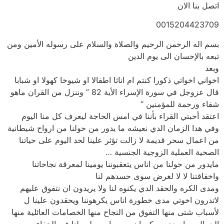
اتصل بنا الان
0015204423709
بسم اله الرحمن الرحيم والصلاة والسلام على رسوله الأمين ومن
تبعه بالإحسان الى يوم الدين
وبعد
اخواني اخواتي ذكورا كنتم ام اناثا اطفالا او شيوخا كهولا او شبابا
قال عزوجل في سورة الإسراء الأية 82 ” وننزل من القران ماهو
شفاء ورحمة للمؤمنين “
اعتقد أحبتي القراء بأننا في امس الحاجة ليعرف كل منا اليوم
وفي هدا الزمان الدي نعيشه ما يدور من حولنا من ارواح شيطانية
من اعمال سحر قديمة لا زالت تؤثر علينا لحد اليوم على حياتنا
الصحية العملية الزوجية الجنسية …
مايدور من حولنا من اناس يتعقبوننا يومينا لمعرقة نجاحاتنا
واخفاقتنا لا لا لغرض سوى حسدهم لنا
ومدى الكره والحقد الدي يكنوه لنا ولا يريدون ان نتفوق عليهم
لاتدرون اخوتي مدى خطورة اناس يكرهوننا ويحقدون علينا ل
لأسباب شتى منها التفوق من النجاح منها الخصامات العائلية منها
الجمال وما مدى ممكن ان يسوه او يعملوه لنا في الخفاء