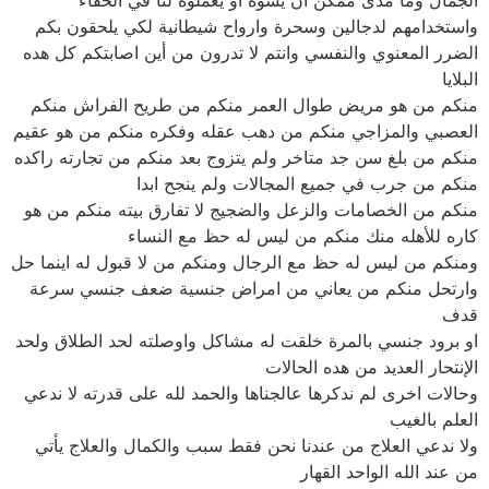
واستخدامهم لدجالين وسحرة وارواح شيطانية لكي يلحقون بكم
الضرر المعنوي والنفسي وانتم لا تدرون من أين اصابتكم كل هده
البلايا
منكم من هو مريض طوال العمر منكم من طريح الفراش منكم
العصبي والمزاجي منكم من دهب عقله وفكره منكم من هو عقيم
منكم من بلغ سن جد متاخر ولم يتزوج بعد منكم من تجارته راكده
منكم من جرب في جميع المجالات ولم ينجح ابدا
منكم من الخصامات والزعل والضجيج لا تفارق بيته منكم من هو
كاره للأهله منك منكم من ليس له حظ مع النساء
ومنكم من ليس له حظ مع الرجال ومنكم من لا قبول له اينما حل
وارتحل منكم من يعاني من امراض جنسية ضعف جنسي سرعة
قدف
او برود جنسي بالمرة خلقت له مشاكل واوصلته لحد الطلاق ولحد
الإنتحار العديد من هده الحالات
وحالات اخرى لم ندكرها عالجناها والحمد لله على قدرته لا ندعي
العلم بالغيب
ولا ندعي العلاج من عندنا نحن فقط سبب والكمال والعلاج يأتي
من عند الله الواحد القهار