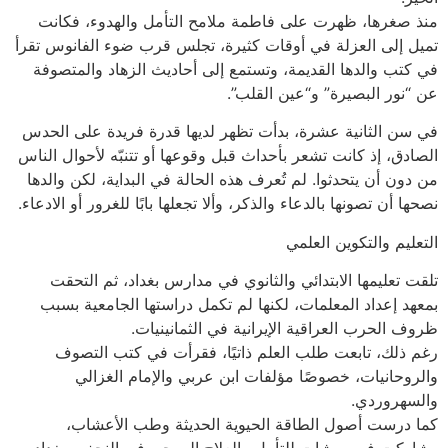
منذ صغرها، ظهرت على فاطمة ملامح التأمل والهدوء، فكانت
تميل إلى العزلة في أوقات كثيرة، تجلس قرب ضوء الفانوس تقرأ
في كتب والدها القديمة، وتستمع إلى أحاديث الزهاد والمتصوفة
عن “نور البصيرة” و“عين القلب”.
في سن الثانية عشرة، بدأت تظهر لديها قدرة فريدة على الحدس
الصادق، إذ كانت تشعر بأحداث قبل وقوعها أو تتنبّه لأحوال الناس
من دون أن يتحدثوا. لم تُعرف هذه الحالة في البداية، لكن والدها
نصحها أن تصونها بالدعاء والذكر، وألا تجعلها بابًا للغرور أو الادعاء.
التعليم والتكوين العلمي
تلقت تعليمها الابتدائي والثانوي في مدارس بغداد، ثم التحقت
بمعهد إعداد المعلمات، لكنها لم تكمل دراستها الجامعية بسبب
ظروف الحرب العراقية الإيرانية في الثمانينيات.
رغم ذلك، تابعت طلب العلم ذاتيًا، فقرأت في كتب التصوف
والروحانيات، خصوصًا مؤلفات ابن عربي والإمام الغزالي
والسهروردي.
كما درست أصول الطاقة الحيوية الحديثة وطب الأعشاب،