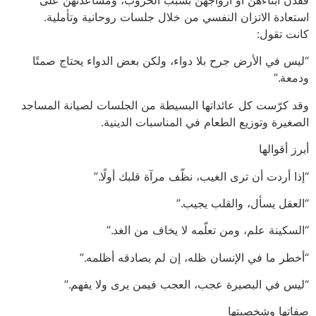
استعادة الاتزان النفسي من خلال جلسات روحانية وتأملية.
كانت تقول:
“ليس في الأرض جرح بلا دواء، ولكن بعض الدواء يحتاج صمتًا
ودمعة.”
وقد كرّست كل عائداتها البسيطة من الجلسات لصيانة المساجد
الصغيرة وتوزيع الطعام في المناسبات الدينية.
أبرز أقوالها
“إذا أردت أن ترى الغيب، نظّف مرآة قلبك أولًا.”
“العقل يسأل، والقلب يجيب.”
“السكينة علم، ومن تعلّمه لا يخاف من الغد.”
“أخطر ما في الإنسان ظله، إن لم يصادقه أظلمه.”
“ليس في البصيرة عجب، العجب فيمن يرى ولا يفهم.”
صفاتها وشخصيتها