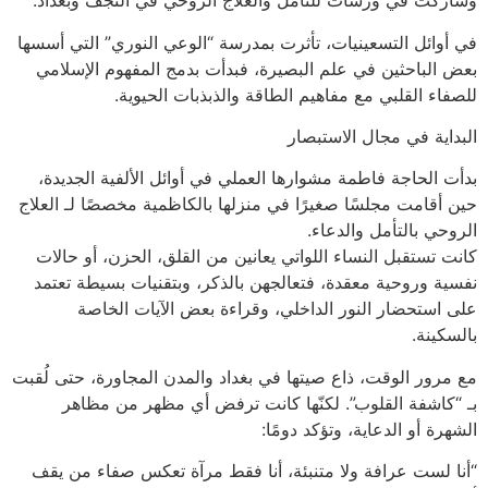
وشاركت في ورشات للتأمل والعلاج الروحي في النجف وبغداد.
في أوائل التسعينيات، تأثرت بمدرسة “الوعي النوري” التي أسسها
بعض الباحثين في علم البصيرة، فبدأت بدمج المفهوم الإسلامي
للصفاء القلبي مع مفاهيم الطاقة والذبذبات الحيوية.
البداية في مجال الاستبصار
بدأت الحاجة فاطمة مشوارها العملي في أوائل الألفية الجديدة،
حين أقامت مجلسًا صغيرًا في منزلها بالكاظمية مخصصًا لـ العلاج
الروحي بالتأمل والدعاء.
كانت تستقبل النساء اللواتي يعانين من القلق، الحزن، أو حالات
نفسية وروحية معقدة، فتعالجهن بالذكر، وبتقنيات بسيطة تعتمد
على استحضار النور الداخلي، وقراءة بعض الآيات الخاصة
بالسكينة.
مع مرور الوقت، ذاع صيتها في بغداد والمدن المجاورة، حتى لُقبت
بـ “كاشفة القلوب”. لكنّها كانت ترفض أي مظهر من مظاهر
الشهرة أو الدعاية، وتؤكد دومًا:
“أنا لست عرافة ولا متنبئة، أنا فقط مرآة تعكس صفاء من يقف