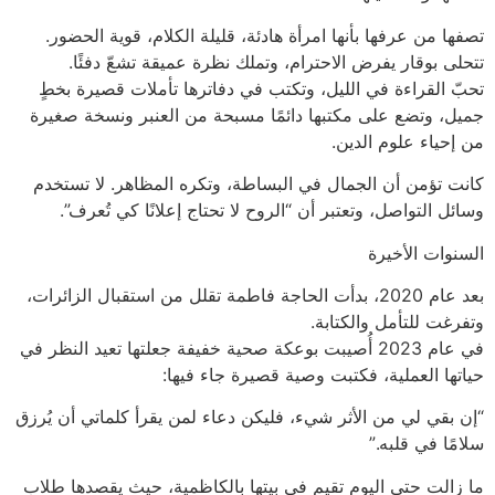
تصفها من عرفها بأنها امرأة هادئة، قليلة الكلام، قوية الحضور.
تتحلى بوقار يفرض الاحترام، وتملك نظرة عميقة تشعّ دفئًا.
تحبّ القراءة في الليل، وتكتب في دفاترها تأملات قصيرة بخطٍ
جميل، وتضع على مكتبها دائمًا مسبحة من العنبر ونسخة صغيرة
من إحياء علوم الدين.
كانت تؤمن أن الجمال في البساطة، وتكره المظاهر. لا تستخدم
وسائل التواصل، وتعتبر أن “الروح لا تحتاج إعلانًا كي تُعرف”.
السنوات الأخيرة
بعد عام 2020، بدأت الحاجة فاطمة تقلل من استقبال الزائرات،
وتفرغت للتأمل والكتابة.
في عام 2023 أُصيبت بوعكة صحية خفيفة جعلتها تعيد النظر في
حياتها العملية، فكتبت وصية قصيرة جاء فيها:
“إن بقي لي من الأثر شيء، فليكن دعاء لمن يقرأ كلماتي أن يُرزق
سلامًا في قلبه.”
ما زالت حتى اليوم تقيم في بيتها بالكاظمية، حيث يقصدها طلاب