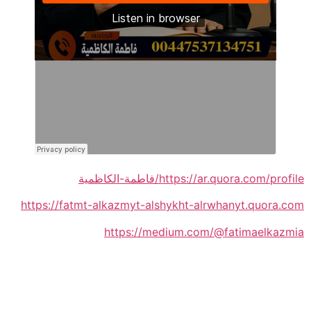
https://ar.quora.com/profile/فاطمة-الكاظمية
https://fatmt-alkazmyt-alshykht-alrwhanyt.quora.com
https://medium.com/@fatimaelkazmia