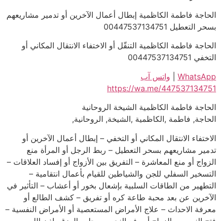
الحاجة فاطمة الكاظمية إبطال أعمال الآخرين أو تدمير مشاريعهم
بسحر التعطيل 00447537134751
الحاجة فاطمة الكاظمية التنقّل أو الاختفاء الانتقال المكاني أو
التخفي 00447537134751
WhatsApp
|
واتس آب
https://wa.me/447537134751
الحاجة فاطمة الكاظمية الشيخة الروحانية
الحاجة, فاطمة ,الكاظمية ,الشيخة, الروحانية,
الاختفاء الانتقال المكاني أو التخفي – إبطال أعمال الآخرين أو
تدمير مشاريعهم بسحر التعطيل – ربط الرجل أو المرأة منع
الزواج أو منع المعاشرة – التفريق بين الأزواج أو إفساد العلاقات –
التسخير السفلي للجن والشياطين للقيام بأعمال انتقامية –
التطهير من الطاقات السلبية بإشعال بخور أو أعشاب – التأثير في
الآخرين عن بعد محبة طاعة كره أو تفريق – كشف الطالع أو
معرفة الاحداث – علاج الأمراض المستعصية أو الأمراض النفسية –
فتح النصيب والزواج أو رفع النحس – جلب الرزق بإذن الله و