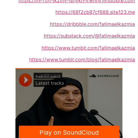
https://lhj-ftm-lkzmy-lshykh-lrwhny.jimdosite.com
https://68f2cb87cf688.site123.me
https://dribbble.com/fatimaelkazmia
https://substack.com/@fatimaelkazmia
https://www.tumblr.com/fatimaelkazmia
https://www.tumblr.com/blog/fatimaelkazmia