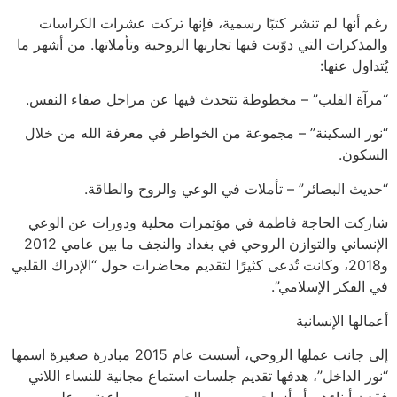
رغم أنها لم تنشر كتبًا رسمية، فإنها تركت عشرات الكراسات
والمذكرات التي دوّنت فيها تجاربها الروحية وتأملاتها. من أشهر ما
يُتداول عنها:
“مرآة القلب” – مخطوطة تتحدث فيها عن مراحل صفاء النفس.
“نور السكينة” – مجموعة من الخواطر في معرفة الله من خلال
السكون.
“حديث البصائر” – تأملات في الوعي والروح والطاقة.
شاركت الحاجة فاطمة في مؤتمرات محلية ودورات عن الوعي
الإنساني والتوازن الروحي في بغداد والنجف ما بين عامي 2012
و2018، وكانت تُدعى كثيرًا لتقديم محاضرات حول “الإدراك القلبي
في الفكر الإسلامي”.
أعمالها الإنسانية
إلى جانب عملها الروحي، أسست عام 2015 مبادرة صغيرة اسمها
“نور الداخل”، هدفها تقديم جلسات استماع مجانية للنساء اللاتي
فقدن أبناءهن أو أزواجهن بسبب الحروب، ومساعدتهن على