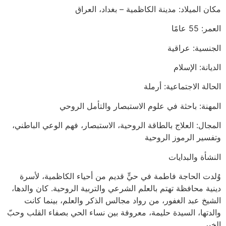
مكان الميلاد: مدينة الكاظمية – بغداد، العراق
العمر: 55 عامًا
الجنسية: عراقية
الديانة: الإسلام
الحالة الاجتماعية: أرملة
المهنة: باحثة في علوم الاستبصار والتأمل الروحي
المجال: العلاج بالطاقة الروحية، الاستبصار، فهم الوعي الباطني،
وتفسير الرموز الروحية
النشأة والبدايات
وُلدت الحاجة فاطمة في حيٍّ قديم من أحياء الكاظمية، لأسرة
دينية محافظة تهتم بالعلم الشرعي والتربية الروحية. كان والدها،
الشيخ عبد الغفور، من رواد مجالس الذكر والعلم، بينما كانت
والدتها، السيدة حليمة، معروفة بين نساء الحي بصفاء القلب وحبّ
الخير.