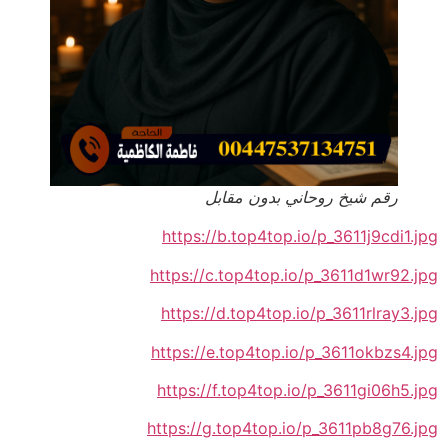
رقم شيخ روحاني بدون مقابل
https://b.top4top.io/p_3611j9cdi1.jpg
https://c.top4top.io/p_3611d1wr92.jpg
https://d.top4top.io/p_3611rlray3.jpg
https://e.top4top.io/p_3611okbzs4.jpg
https://f.top4top.io/p_3611gi06h5.jpg
https://g.top4top.io/p_3611pb8g76.jpg