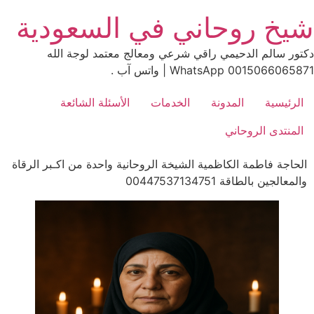
Ski
شيخ روحاني في السعودية
t
conten
دكتور سالم الدحيمي راقي شرعي ومعالج معتمد لوجة الله
0015066065871 WhatsApp | واتس آب .
الرئيسية
المدونة
الخدمات
الأسئلة الشائعة
المنتدى الروحاني
الحاجة فاطمة الكاظمية الشيخة الروحانية واحدة من اكـبر الرقاة
والمعالجين بالطاقة 00447537134751