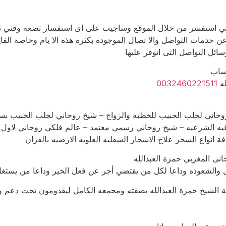
ي استفسر من خلال الموقع وساجيب على اى استفسار تضعه وقتي ثمي
 خدمات التواصل والا تصال الموجودة بكثرة هذه الا يام وخاصة الفايب
ائل التواصل التى اتوفر عليها
تساب
له
0032460221511
روحاني لجلب الحبيب للخطبه والزواج – شيخ روحاني لجلب الحبيب 
لرقيه الشرعيه – شيخ روحاني رسمي معتمد – عالم فلكي روحاني لاول 
ة انواع السحر علاج الاسحار السفليه العلويه الارضيه بالقران
انى المغربي حمزة العبدالله
ل والشعوذه وداعا لكل من يقتضي أجر عن فعل الخير وداعا من يستغ
يلة الشيخ حمزة العبدالله بصفته ومجمعه الكامل ليقدومون تحت دعم 