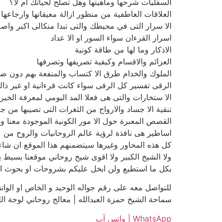
السفليات شرحها وماهيتها وهل تصلح لحياتك ام لا؟
العلاقات العاطفية من منظور ازالة معيقاتها وارجاعها ا
الا سرار التى في محيطك والتى تبدا منكالى اكبر واص
اسرار القرءان سواء السور او الا عداد
الاذكار وما لها من طاقة كونية
العزائم والاقسام وكيفية تصريفها وتصرفها
الملوك والخدام طرق الا كتساب والمنفعة بهم دون ض
الرقى تفسير كل الرقى سواء كانت قرءانية او غير ذال
الا ستخارات والتى هى فعلا المد اليومي لمعرفة الخير
تنقية الا جساد والارواح من الثغرات التى تصيبها من ج
القصص المعبرة حول الا مور الكونية الموجودة معنا وال
اساطير هى نافذة لرؤية عالم الروحانيات والروح من 
كل هذه المحاور وغيرها سيتضمنهم هذا الموقع ان شاء 
ولا الشيخ الكبير ولا اقوى شيخ روحاني موقعنا بسيط ي
بكل ما استطيع ولن ابخل عليكم بشروحات او بحوث او 
للتواصل معه على رقم جواله الوحيد و الخاص او الوا
سماحة الشيخ حمزة العبدالله | معالج روحاني لوجة الله 2460221511
WhatsApp | واتس آب