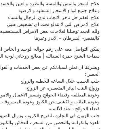
علاج السحر والمس واللمسه والنظره والعين والحسد 
وعلاج جميع انواع الاسحار السفليه والارضيه
علاج العقم حل تاخر الانجاب لدي الرجال والنساء
علاج الامراض التي لا تندلع تحت اى تشخيص طبي
ولله الحمد توصلنا لعلاجات بعض الامراض المستعصيه
كالقنصر- السرطان – الايدز وغيرها
يمكن التواصل معه على رقم جواله الوحيد و الخاص او
سماحة الشيخ حمزة العبدالله | معالج روحاني لوجة الله | 460221511
ويشرفنا ان نعلن لسيادتكم عن بعض الخدمات و الفوائد
الحصر :
جلب الحبيب خلال الساعه للخطبه والزواج
وزواج البنت البائر المتعسره عن الزواج
وعودة المطلقه وقضاء الحوائج وتيسير الاعمال والامور
وعودة الغائب والكشف عن الكنوز وعودة المسروقات –
قضاء الحوائج ، عقد الألسنه
جلب الزبون فى التجاره ،لتفريج الكروب وزوال الضيق
للعزة والكرامة والتحصن من السحر ، للدفائن والكنو