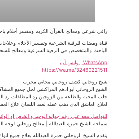
راقي شرعي ومعالج بالقرآن الكريم ومفسر أحلام باحث ومتخ
قناة ومضات للرقية الشرعية وتفسير الأحلام وعلاجات
الباحث والمتخصص في الرقية الشرعية ومعالج للسحر والمس 
WhatsApp | واتس آب
https://wa.me/32460221511
شيخ روحاني كشف روحاني مجاني مجرب
الشيخ الروحاني ابو ادهم المراكشي لحل جميع المش
جلب المحبه والطاعه بين الزوجين رد المطلقات رد الغ
لعلاج العاشق الذي ذهب عقله لعقد اللسان علاج العقم ع
للتواصل معه على رقم جواله الوحيد و الخاص او الوا
سماحة الشيخ حمزة العبدالله | معالج روحاني لوجة الل
يتقدم الشيخ الروحاني حمزة العبدالله بعلاج جميع انواع