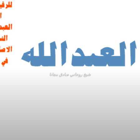
شيخ روحاني صادق مجانا