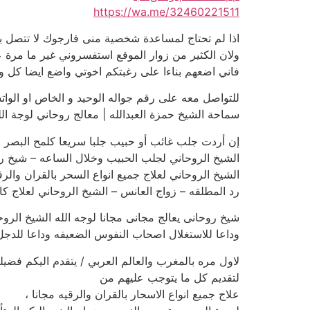
https://wa.me/32460221511
اذا لم تحتاج لمساعدة شخصية منى فارجوك لا تتصل ب
ولان الكثير من زوار الموقع استفسروني غير ما مرة عن
فاني اضعهم بناءا على رغبتكم اخوتي واضع ايضا كل وس
للتواصل معه على رقم جواله الوحيد و الخاص او الوا
سماحة الشيخ حمزة العبدالله | معالج روحاني لوجة ال
إن أردت جلب غائب أو حبيب جلبا سريعا كلمح البصر
الشيخ الروحاني لجلب الحبيب وخلال الساعه – شيخ 
الشيخ الروحاني لعلاج جميع انواع السحر بالقران وا
رد المطلقه – زواج العانس – الشيخ الروحاني لعلاج كاف
شيخ روحانى يعالج مجانى مجانا لوجه الله الشيخ الروح
وداعا للاستغلال اصحاب النفوس الضعيفه وداعا للدج
لاول مره بالمغرب والعالم العربي / يتقدم اليكم فض
لتقديم كل ما يتوجب عليهم من
علاج جميع انواع الاسحار بالقران والرقيه مجانا ،