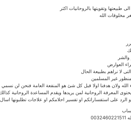
لى طبيعتها وتقويتها بالروحانيات اكثر
غر مخلوقات الله
رر
ك
 والشر
راء العوارض
تى لا نراهم بطبيعة الحال
منظور غير المسلمين
الله ولان هدفنا اولا قبل كل شئ هو المنفعة العامة فنحن لن نسمي م
حتوى المعرفة الروحانية لمن يريدها ويقدم المساعدة الروحانية كذالك
الرد على استفساراتكم او تفسير احلامكم او علاجات تطلبونها اسال 
تساب
003