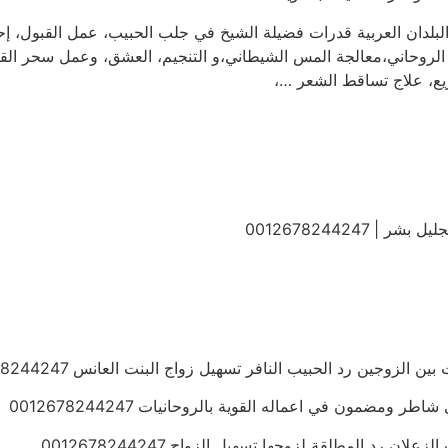
البلدان العربية قدرات فضيلة الشيخ في جلب الحبيب، عمل القبول، إ
 الروحاني،معالجة المس الشيطاني،و التنجيم، العشق، وعمل سحر ا
ريع، علاج تساقط الشعر …،
0012678244247
زوجين رد الحبيب النافر تسهيل زواج البنت العانس 0012678244247
ومضمون في اعماله القوية بالروحانيات 0012678244247
 رد المطلقة لزوجها تسهيل الزواج 0012678244247