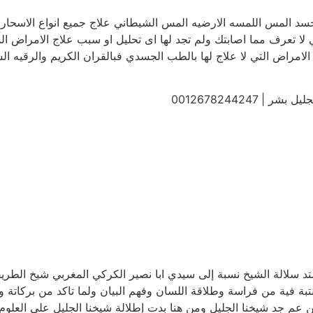
لحسد المس اللمسه الارضيه المس الشيطاني علاج جميع انواع الاسحار ا
 لا تعرف مما اصابتك ولم تجد لها اى تحليل او سبب علاج الامراض ا
الامراض التي لا علاج لها بالطب الجسدي فبالقران الكريم والرقيه ال
0012678244247
لة الشيخ الروحاني المغربي , سنه 1973 ، وتمتد سلالة الشيخ نسبة إلى سيدي ابا نصير الكركي 
ا انتبة فية من فراسة وطلاقة اللسان وفهم البيان ولما تاكد من بركاتة
ن عم جد شيخنا الجليل ومن هنا بدت إطلالة شيخنا الجليل على العلوم ا