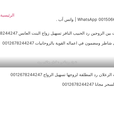
الرئيسية
زوجين رد الحبيب النافر تسهيل زواج البنت العانس 0012678244247
ومضمون في اعماله القوية بالروحانيات 0012678244247
شيخ روحاني صادق يخاف ربه
 رد المطلقة لزوجها تسهيل الزواج 0012678244247
0012678244247