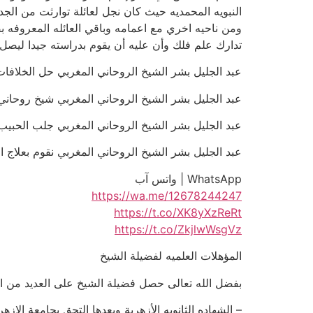
النبويه المحمديه حيث كان نجل لعائلة توارثت من الجد 
ومن ناحيه اخري مع اعمامه وباقي العائله المعروفه بص
تدارك علم فلك وأن عليه أن يقوم بدراسته جيدا ليصل ل
عبد الجليل بشر الشيخ الروحاني المغربي حل الخلافات بين ال
عبد الجليل بشر الشيخ الروحاني المغربي شيخ روحاني شاطر 
عبد الجليل بشر الشيخ الروحاني المغربي جلب الحبيب الزعلان
عبد الجليل بشر الشيخ الروحاني المغربي نقوم بعلاج السحر مجانا 
WhatsApp | واتس آب
https://wa.me/12678244247
https://t.co/XK8yXzReRt
https://t.co/ZkjlwWsgVz
المؤهلات العلميه لفضيلة الشيخ
بفضل الله تعالى حصل فضيلة الشيخ على العديد من ال
– الشهاده الثانويه الأزهرية وبعدها التحق بجامعة ال