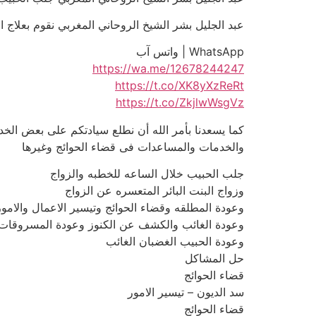
عبد الجليل بشر الشيخ الروحاني المغربي نقوم بعلاج السحر مجانا 
WhatsApp | واتس آب
https://wa.me/12678244247
https://t.co/XK8yXzReRt
https://t.co/ZkjlwWsgVz
كما يسعدنا بأمر الله أن نطلع سيادتكم على بعض الخدم
والخدمات والمساعدات فى قضاء الحوائج وغيرها
جلب الحبيب خلال الساعه للخطبه والزواج
وزواج البنت البائر المتعسره عن الزواج
وعودة المطلقه وقضاء الحوائج وتيسير الاعمال والامور
وعودة الغائب والكشف عن الكنوز وعودة المسروقات
وعودة الحبيب الغضبان الغائب
حل المشاكل
قضاء الحوائج
سد الديون – تيسير الامور
قضاء الحوائج