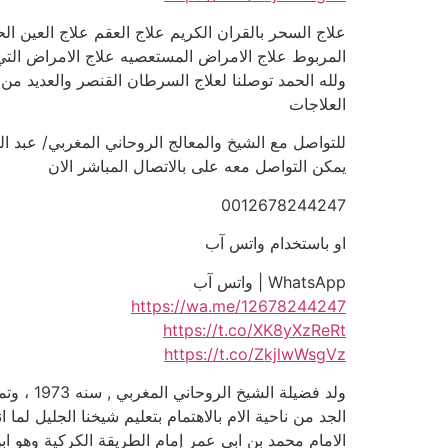
علاج السحر بالقران الكريم علاج العقم علاج العين ا
المربوط علاج الامراض المستعصيه علاج الامراض التي
ولله الحمد توصلنا لعلاج السرطان القنصر والعديد من 
العلاجات
للتواصل مع الشيخ والمعالج الروحاني المغربي/ عبد الجليل بشر | 
يمكن التواصل معه على بالاتصال المباشر الان
0012678244247
او باستخدام واتس آب
WhatsApp | واتس آب
https://wa.me/12678244247
https://t.co/XK8yXzReRt
https://t.co/ZkjlwWsgVz
ولد فضي
الجد من ناحية الام بالاهتمام بتعليم شيخنا الجليل لم
الامام محمد بن ابي عمر إمام الطريقة الكركية وهو اب