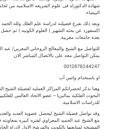
شهادة الدكتوراه فى علوم الشريعه الاسلاميه من لجامع
البيضاء.
وبعد ذلك تفرغ فضيلته لدراسة علم الفلك ولله الح
اكسفورد عن بحثه الشهير ( العلوم الكونيه ) ثم حصل 
بعدة جامعات مغربية.
للتواصل مع الشيخ والمعالج الروحاني المغربي/ عبد الجليل بشر | 
يمكن التواصل معه على بالاتصال المباشر الان
0012678244247
او باستخدام واتس آب
وهنا نذكر لحضراتكم المراكز العمليه لفضيلة الشيخ ال
للدراسات الاسلامية.
وقد تواصل فضيلة الشيخ ليحصل عضوية العديد والعد
مع الشيخ عبد الحميد المعراوي لفتره كبيره بمعاونته 
المشيخه لمتابعتها بالكويت والمرشح الاول لادراة الج