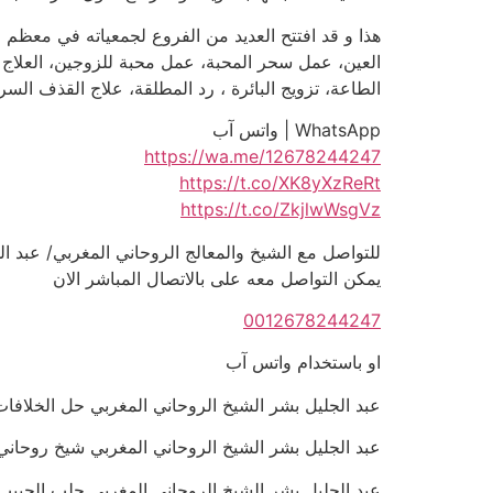
هذا و قد افتتح العديد من الفروع لجمعياته في معظم 
العين، عمل سحر المحبة، عمل محبة للزوجين، العلاج
الطاعة، تزويج البائرة ، رد المطلقة، علاج القذف الس
WhatsApp | واتس آب
https://wa.me/12678244247
https://t.co/XK8yXzReRt
https://t.co/ZkjlwWsgVz
للتواصل مع الشيخ والمعالج الروحاني المغربي/ عبد الجليل بشر | 
يمكن التواصل معه على بالاتصال المباشر الان
0012678244247
او باستخدام واتس آب
عبد الجليل بشر الشيخ الروحاني المغربي حل الخلافات بين ال
عبد الجليل بشر الشيخ الروحاني المغربي شيخ روحاني شاطر 
عبد الجليل بشر الشيخ الروحاني المغربي جلب الحبيب الزعلان