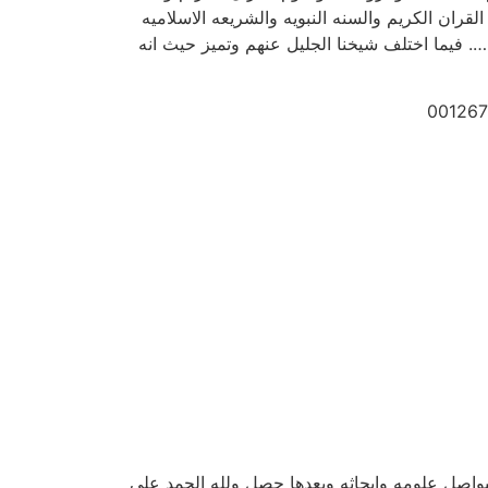
لقران الكريم والسنه النبويه والشريعه الاسلاميه
…. فيما اختلف شيخنا الجليل عنهم وتميز حيث انه
 ليواصل علومه وابحاثه وبعدها حصل ولله الحمد على