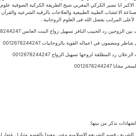
الاكبر ابا نصير الكركي المغربي شيخ الطريقة الكركية الصوفية علوم ا
ناعة الاعشاب الطبية الطبيعية والعلاجات بالرقيه الشرعيه والقرآن 
أعلى المراتب بفضل الله فى العلوم الروحانية .
زوجين رد الحبيب النافر تسهيل زواج البنت العانس 0012678244247
ومضمون في اعماله القوية بالروحانيات 0012678244247
 رد المطلقة لزوجها تسهيل الزواج 0012678244247
0012678244247
شهادات نذكر من بينها:
ازهر الشريف قسم الشريعه الاسلاميه وعين معيدا بالقسم وتنازل عنها،