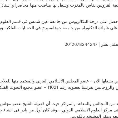
ة القرويين بفاس بالمغرب وشغل بها مناصب منها محاضرا و استاذا مبر
مد حصل على درجة البكالريوس من جامعة عين شمس فى قسم العلوم ا
على شهادة الدكتوراه من جامعة جوهانسبرج فى الحسابات الفلكيه وبعد
0012678244247
تي يشغلها الان – عضو المجلس الاسلامي العربي والمعتمد منها للعلا
البحوث الفلكيه بماليزيا – عضو الاتحاد العالمي للفلكيين وا
يد من المجالس والمعاهد والمراكز حيث أن فضيلة الشيخ عضو مجلس 
فى مركز العلوم الاسلامي الدولي – وقد كان أول من بادر فى انشاء جا
امعه ومقر المشيخه بالكويت.