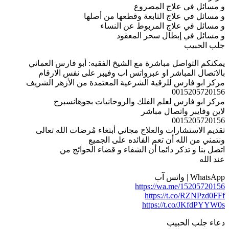
و مسائل في علاج المصروع
و مسائل في علاج التابعة وقطعها من أصلها
و مسائل في علاج المربوط عن النساء
و مسائل في إبطال سحر المعقود
جلب الحبيب
يمكنكم التواصل مباشرة مع الشيخ الفقيه: أبو فارس العماني
بالاتصال المباشر او عبرواتس اب وفيبر على نفس الارقام
مركز ابو فارس للرقية الشرعية المعتمدة من الأزهر الشريف
0015205720156
مركز ابو فارس لعلم الفلك والروحانيات بجوهانسبرج
لاين وفايبر واتصال مباشر
0015205720156
تقديم الاستشارات والعلاج مجاني أبتغاء مُرضات الله تعالى
ونتمني من الله أن تعم الفائده على الجميع
اتصل بنا و تذكر دائما أن الشفاء و قضاء الحوائج من
عند الله
WhatsApp | واتس آب
https://wa.me/15205720156
https://t.co/RZNPzd0FFf
https://t.co/JKfdPYYW0s
دعاء جلب الحبيب