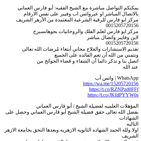
يمكنكم التواصل مباشرة مع الشيخ الفقيه: أبو فارس العماني
بالاتصال المباشر او عبرواتس اب وفيبر على نفس الارقام
مركز ابو فارس للرقية الشرعية المعتمدة من الأزهر الشريف
0015205720156
مركز ابو فارس لعلم الفلك والروحانيات بجوهانسبرج
لاين وفايبر واتصال مباشر
0015205720156
تقديم الاستشارات والعلاج مجاني أبتغاء مُرضات الله تعالى
ونتمني من الله أن تعم الفائده على الجميع
اتصل بنا و تذكر دائما أن الشفاء و قضاء الحوائج من
عند الله
WhatsApp | واتس آب
https://wa.me/15205720156
https://t.co/RZNPzd0FFf
https://t.co/JKfdPYYW0s
المؤهلات العلميه لفضيلة الشيخ / أبو فارس العماني
بفضل الله تعالى حقق فضيلة الشيخ أبو فارس العماني وحصل على
الشهادات
التاليه
اولا ولله الحمد الشهاده الثانويه الازهريه وبعدها التحق بجامعة الازهر
الشريف