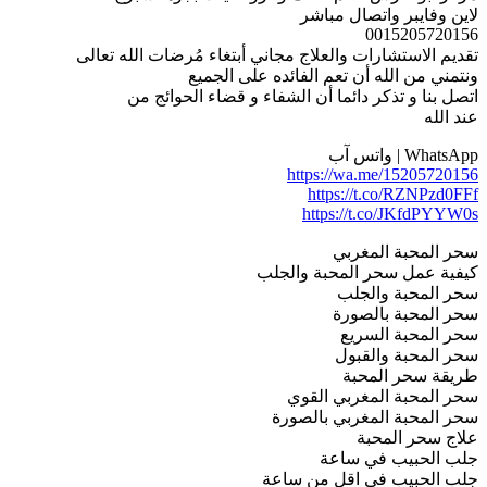
لاين وفايبر واتصال مباشر
0015205720156
تقديم الاستشارات والعلاج مجاني أبتغاء مُرضات الله تعالى
ونتمني من الله أن تعم الفائده على الجميع
اتصل بنا و تذكر دائما أن الشفاء و قضاء الحوائج من
عند الله
WhatsApp | واتس آب
https://wa.me/15205720156
https://t.co/RZNPzd0FFf
https://t.co/JKfdPYYW0s
سحر المحبة المغربي
كيفية عمل سحر المحبة والجلب
سحر المحبة والجلب
سحر المحبة بالصورة
سحر المحبة السريع
سحر المحبة والقبول
طريقة سحر المحبة
سحر المحبة المغربي القوي
سحر المحبة المغربي بالصورة
علاج سحر المحبة
جلب الحبيب في ساعة
جلب الحبيب في اقل من ساعة