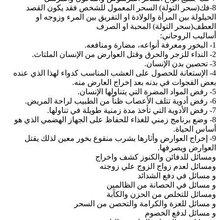
8-فك(سحر التولة) السحر المعمول للشخص فقد يكون القصد
الحيلولة بين المرأة والولادة او التفريق بين المرء وزوجه او
العطف(سحر التولة) المحبة او الصرف
أساليب الروحاني:
1- البخور ومعرفة أنواعه، مضارة ومنافعه.
2- النداء للزجر والحرق وقتل العوارض من الإنسان الملتاث.
3- تحصين بدن الإنسان.
4- الإستعانة للحصول على العشب المناسب كدواء لهذا الذي عنده
بعض الفجوات في بدنه بعد إخراج العارض منه.
5- رفض المواد المضرة التي يتناولها الإنسان.
6- رفض أدوية تتلف الأعصاب ظناً من الطبيب لراحة المريض.
7- رفض الأدوية التي تأخذ مدة زمنية طويلة في تناولها.
8- وضع برنامج زمني للغذاء للحفاظ على الجهاز الهضمي الذي هو
أساس الحياة.
9- إخراج العوارض وأثارها بشرب منقوع بخور معين لذلك يقتل
العوارض ويصرفها.
ومسائل للدفائن والكنوز كشف واخراج
ومسائل لعدم زواج الزوج علي زوجته
و مسائل في دفع الشدائد
و مسائل في الحصانة من الظالمين
ومسائل للتخلص من الحزن والكآبة
و مسائل للعزة والكرامة والتحصن من السحر
و مسائل لدفع الخصوم