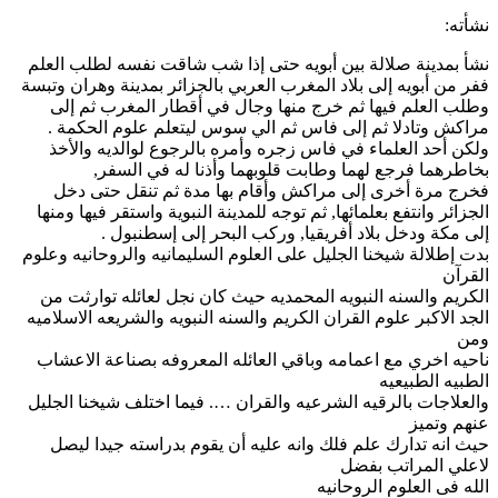
نشأته:
نشأ بمدينة صلالة بين أبويه حتى إذا شب شاقت نفسه لطلب العلم
ففر من أبويه إلى بلاد المغرب العربي بالجزائر بمدينة وهران وتبسة
وطلب العلم فيها ثم خرج منها وجال في أقطار المغرب ثم إلى
مراكش وتادلا ثم إلى فاس ثم الي سوس ليتعلم علوم الحكمة .
ولكن أحد العلماء في فاس زجره وأمره بالرجوع لوالديه والأخذ
بخاطرهما فرجع لهما وطابت قلوبهما وأذنا له في السفر,
فخرج مرة أخرى إلى مراكش وأقام بها مدة ثم تنقل حتى دخل
الجزائر وانتفع بعلمائها, ثم توجه للمدينة النبوية واستقر فيها ومنها
إلى مكة ودخل بلاد أفريقيا, وركب البحر إلى إسطنبول .
بدت إطلالة شيخنا الجليل على العلوم السليمانيه والروحانيه وعلوم
القرآن
الكريم والسنه النبويه المحمديه حيث كان نجل لعائله توارثت من
الجد الاكبر علوم القران الكريم والسنه النبويه والشريعه الاسلاميه
ومن
ناحيه اخري مع اعمامه وباقي العائله المعروفه بصناعة الاعشاب
الطبيه الطبيعيه
والعلاجات بالرقيه الشرعيه والقران …. فيما اختلف شيخنا الجليل
عنهم وتميز
حيث انه تدارك علم فلك وانه عليه أن يقوم بدراسته جيدا ليصل
لاعلي المراتب بفضل
الله فى العلوم الروحانيه