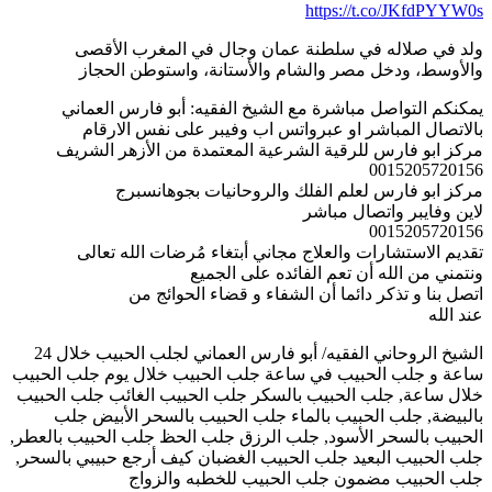
https://t.co/JKfdPYYW0s
ولد في صلاله في سلطنة عمان وجال في المغرب الأقصى
والأوسط، ودخل مصر والشام والأستانة، واستوطن الحجاز
يمكنكم التواصل مباشرة مع الشيخ الفقيه: أبو فارس العماني
بالاتصال المباشر او عبرواتس اب وفيبر على نفس الارقام
مركز ابو فارس للرقية الشرعية المعتمدة من الأزهر الشريف
0015205720156
مركز ابو فارس لعلم الفلك والروحانيات بجوهانسبرج
لاين وفايبر واتصال مباشر
0015205720156
تقديم الاستشارات والعلاج مجاني أبتغاء مُرضات الله تعالى
ونتمني من الله أن تعم الفائده على الجميع
اتصل بنا و تذكر دائما أن الشفاء و قضاء الحوائج من
عند الله
الشيخ الروحاني الفقيه/ أبو فارس العماني لجلب الحبيب خلال 24
ساعة و جلب الحبيب في ساعة جلب الحبيب خلال يوم جلب الحبيب
خلال ساعة, جلب الحبيب بالسكر جلب الحبيب الغائب جلب الحبيب
بالبيضة, جلب الحبيب بالماء جلب الحبيب بالسحر الأبيض جلب
الحبيب بالسحر الأسود, جلب الرزق جلب الحظ جلب الحبيب بالعطر,
جلب الحبيب البعيد جلب الحبيب الغضبان كيف أرجع حبيبي بالسحر,
جلب الحبيب مضمون جلب الحبيب للخطبه والزواج