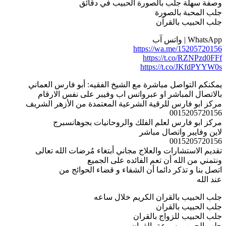
وصفة سهلة جلب بالصورة الحبيب في دقائق
جلب المحبة بالصورة
جلب الحبيب بالقرآن
WhatsApp | واتس آب
https://wa.me/15205720156
https://t.co/RZNPzd0FFf
https://t.co/JKfdPYYW0s
يمكنكم التواصل مباشرة مع الشيخ الفقيه: أبو فارس العماني
بالاتصال المباشر او عبرواتس اب وفيبر على نفس الارقام
مركز ابو فارس للرقية الشرعية المعتمدة من الأزهر الشريف
0015205720156
مركز ابو فارس لعلم الفلك والروحانيات بجوهانسبرج
لاين وفايبر واتصال مباشر
0015205720156
تقديم الاستشارات والعلاج مجاني أبتغاء مُرضات الله تعالى
ونتمني من الله أن تعم الفائده على الجميع
اتصل بنا و تذكر دائما أن الشفاء و قضاء الحوائج من
عند الله
جلب الحبيب بالقران الكريم خلال ساعه
جلب الحبيب بالقران
جلب الحبيب للزواج بالقران
جلب الحبيب بسرعة بالقران