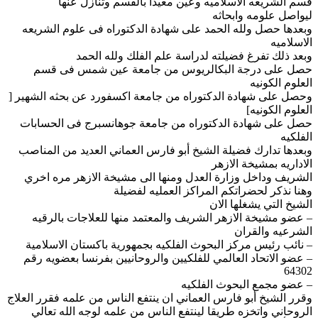
قسم الشريعه الاسلاميه وعين معيدا بالقسم وتنازل عنها
ليواصل علومه وابحاثه
وبعدها حصل ولله الحمد على شهادة الدكتوراه فى علوم الشريعه
الاسلاميه
وبعد ذلك تفرغ فضيلته لدراسة علم الفلك ولله الحمد
حصل على درجة البكالريوس من جامعة عين شمس فى قسم
العلوم الكونيه
وحصل على شهادة الدكتوراه من جامعة اكسفورد عن بحثه الشهير [
العلوم الكونيه]
حصل على شهادة الدكتوراه من جامعة جوهانسبرج فى الحسابات
الفلكيه
وبعدها تدارك فضيلة الشيخ أبو فارس العماني العديد من المناصب
الاداريه بمشيخة الازهر
الشريف وداخل وزارة العدل ومنها الى مشيخة الازهر مره اخري
وهنا نذكر لحضراتكم المراكز العمليه لفضيلة
الشيخ التي يشغلها الان
– عضو مشيخة الازهر الشريف والمعتمد منها للعلاجات بالرقيه
الشرعيه والقران
– نائب رئيس مركز البحوث الفلكيه بجمهورية باكستان الاسلامية
– عضو الاتحاد العالمي للفلكيين والروحانيين بفرنسا بعضويه رقم
64302
– عضو مجمع البحوث الفلكيه
وقرر الشيخ أبو فارس العماني ان ينتفع الناس من علمه فقرر العلاج
الروحاني واتخزه طريقا لينتفع الناس من علمه لوجه الله تعالي