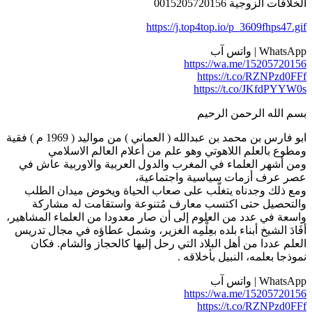
الخلافات الزوجية 0015205720156
https://j.top4top.io/p_3609fhps47.gif
WhatsApp | واتس آب
https://wa.me/15205720156
https://t.co/RZNPzd0FFf
https://t.co/JKfdPYYW0s
بسم الله الرحمن الرحيم
ابو فارس بن محمد بن عبدالله ( العماني ) من مواليد ( 1969 م ) فقية
ومطوع بالعلم اللاهوتي وهو علم من أعلام العالم الاسلامي
ومن أشهر العلماء في المغرب والدول العربية والاوربية عاش في
عصر عرف أزمات سياسية واجتماعية،
ومع ذلك وجدناه يتغلّب على صعاب الحياة ويخوض ميدان الطلب
والتحصيل حتى اكتسب معارف مُتنوعة واستقامت له مشاركة
واسعة في عدد من العلوم إلى أن صار معدودا من العلماء المشاهير،
أفَادَ الشيخ أبناء بلده بعِلْمِه الغزير، وشمل عطاؤه في مجال تدريس
العلم عددا من أهل البلاد التي رحل إليها كالحجاز والشام. فكان
نموذجا بعلمه، النبيل بأخلاقه .
WhatsApp | واتس آب
https://wa.me/15205720156
https://t.co/RZNPzd0FFf