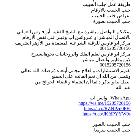
طريقة عمل جلب الحبيب
جلب الحبيب بالارقام
اعراض جلب الحبيب
جلب الحبيب بصورة
يمكنكم التواصل مباشرة مع الشيخ الفقيه: أبو فارس العماني
بالاتصال المباشر او عبرواتس اب وفيبر على نفس الارقام
مركز ابو فارس للرقية الشرعية المعتمدة من الأزهر الشريف
0015205720156
مركز ابو فارس لعلم الفلك والروحانيات بجوهانسبرج
لاين وفايبر واتصال مباشر
0015205720156
تقديم الاستشارات والعلاج مجاني أبتغاء مُرضات الله تعالى
ونتمني من الله أن تعم الفائده على الجميع
اتصل بنا و تذكر دائما أن الشفاء و قضاء الحوائج من
عند الله
WhatsApp | واتس آب
https://wa.me/15205720156
https://t.co/RZNPzd0FFf
https://t.co/JKfdPYYW0s
جلب الحبيب بالصور
جلب الحبيب سريعا