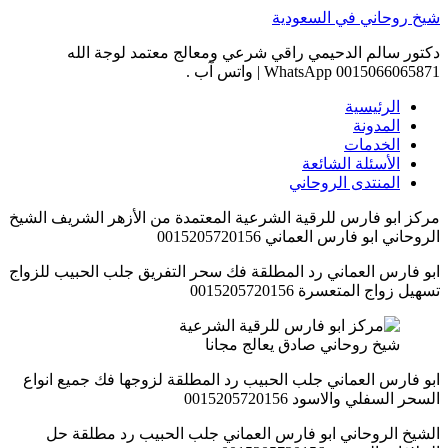
Skip
شيخ روحاني في السعودية
to
content
دكتور سالم الدحيمي راقي شرعي ومعالج معتمد لوجة الله
0015066065871 WhatsApp | واتس آب .
الرئيسية
المدونة
الخدمات
الأسئلة الشائعة
المنتدى الروحاني
مركز ابو فارس للرقية الشرعية المعتمدة من الأزهر الشريف الشيخ
الروحاني ابو فارس العماني 0015205720156
ابو فارس العماني رد المطلقة فك سحر التفريق جلب الحبيب للزواج
تسهيل زواج المتعسرة 0015205720156
شيخ روحاني صادق يعالج مجانا
ابو فارس العماني جلب الحبيب رد المطلقة لزوجها فك جميع انواع
السحر السفلي والاسود 0015205720156
الشيخ الروحاني ابو فارس العماني جلب الحبيب رد مطلقة حل