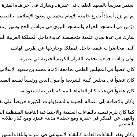
استمر مدرساً بالمعهد العلمي في عنيزة ـ وشارك في آخر هذه الفترة 
ثم لم يزل أستاذاً بفرع جامعة الإمام محمد بن سعود الإسلامية بالقصيم
درّس في المسجد الحرام والمسجد النبوي في مواسم الحج وشهر رمض
شارك في عدة لجان علمية متخصصة عديدة داخل المملكة العربية الس
ألقى محاضرات علمية داخل المملكة وخارجها عن طريق الهاتف.
تولى رئاسة جمعية تحفيظ القرآن الكريم الخيرية في عنيزة-
كان عضواً في المجلس العلمي بجامعة الإمام محمد بن سعود الإسلامية
كان عضواً في مجلس كلية الشريعة وأصول الدين ورئيساً لقسم العقيدة
كان عضواً في هيئة كبار العلماء بالمملكة العربية السعودية-
وكان بالإضافة إلي أعماله الجليلة والمسؤوليات الكبيرة حريصاً على نف
كما كان يلزم نفسه باللقاءات العلمية والاجتماعية النافعة المنتظم
والنهي عن المنكر في عنيزة ومع خطباء مدينة عنيزة ومع كبار طلابه
بالقصيم.
وكان يعقد اللقاءات العامة كاللقاء الأسبوعي في منزله واللقاء الشه