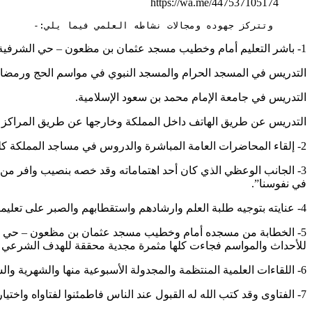
https://wa.me/447537105174
      وتتركز جهوده ومجالات نشاطه العلمي فيما يلي:-
1- باشر التعليم أمام وخطيب مسجد عثمان بن مظعون – حي الشرفية – جده. فالتدريس في مسجده يومي بل انه يعقد أكثر من حلقة في اليوم الواحد في بعض أجزاء السنة.
التدريس في المسجد الحرام والمسجد النبوي في مواسم الحج ورمضان
التدريس في جامعة الإمام محمد بن سعود الإسلامية.
التدريس عن طريق الهاتف داخل المملكة وخارجها عن طريق المراكز ا
2- إلقاء المحاضرات العامة المباشرة والدروس في مساجد المملكة كلما ذهب لزيارة المناطق.
3- الجانب الوعظي الذي كان أحد اهتماماته وقد خصه بنصيب وافر من درو
في نفوسنا”.
4- عنايته بتوجيه طلبة العلم وارشادهم واستقطابهم والصبر على تعليمهم وتحمل أسئلتهم المتعددة والاهتمام بأمورهم.
5- الخطابة من مسجده أمام وخطيب مسجد عثمان بن مظعون – حي الشرف
للأحداث والمواسم فجاءت كلها مثمرة مجدية محققة للهدف الشرعي م
6- اللقاءات العلمية المنتظمة والمجدولة الأسبوعية منها والشهرية والسنوية.
7- الفتاوى وقد كتب الله له القبول عند الناس فاطمئنوا لفتاواه واختياراته الفقهية.