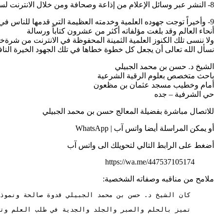
8- النشر عبر وسائل الإعلام من إذاعة وصحافة ومن خلال الانترنت لسهولة تداولها والاستماع اليها.
9- وأخيراً توجت جهوده العلمية وخدمته العظيمة التي قدمها للناس ف
أنحاء العالم وقد بلغت مؤلفاته أكثر من عشرون كتاباً ورسالة
ولا ننسى تلك الكنوز العلمية الثمينة المحفوظة في الانترنت من شرةخ
نسأل الله تعالى أن يجعل كل خطوة خطاها في تلك الجهود الخيرة الناف
الشيخ د. حسن بن محمد الجبيلي
باحث متخصص بعلوم الرقية الشرعية
أمام وخطيب مسجد عثمان بن مظعون
حي الشرفية – جده
للاتصال مباشرة بفضيلة المعالج حسن بن محمد الجبيلي
أو يمكن المراسلة أيضا واتس آب | WhatsApp
أضغط على الرابط التالي لتحويلك الى واتس آب
https://wa.me/447537105174
ملامح من مناقبه وصفاته الشخصية: