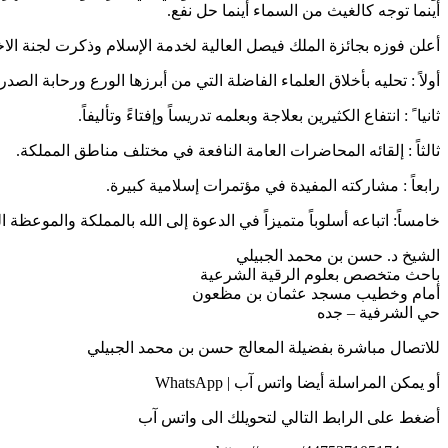
أينما توجه كالغيث من السماء أينما حل نفع.
أعلن فوزه بجائزة الملك فيصل العالية لخدمة الإسلام وذكرت لجنة الاخت
أولاً : تحليه بأخلاق العلماء الفاضلة التي من أبرزها الورع ورحابة 
ثانيا ً : انتفاع الكثيرين بعلاجة وبعلمه تدريساً وإفتاءً وتأليفاً.
ثالثاً : إلقائه المحاضرات العامة النافعة في مختلف مناطق المملكة.
رابعاً : مشاركته المفيدة في مؤتمرات إسلامية كبيرة.
خامساً: اتباعه أسلوباً متميزاً في الدعوة إلى الله بالمملكة والموعظة ا
الشيخ د. حسن بن محمد الجبيلي
باحث متخصص بعلوم الرقية الشرعية
أمام وخطيب مسجد عثمان بن مظعون
حي الشرفية – جده
للاتصال مباشرة بفضيلة المعالج حسن بن محمد الجبيلي
أو يمكن المراسلة أيضا واتس آب | WhatsApp
أضغط على الرابط التالي لتحويلك الى واتس آب