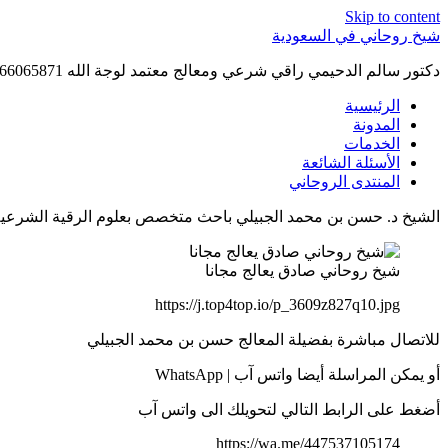
Skip to content
شيخ روحاني في السعودية
دكتور سالم الدحيمي راقي شرعي ومعالج معتمد لوجة الله 0015066065871 WhatsApp | واتس آب .
الرئيسية
المدونة
الخدمات
الأسئلة الشائعة
المنتدى الروحاني
الشيخ د. حسن بن محمد الجبيلي باحث متخصص بعلوم الرقية الشرعية أمام 
شيخ روحاني صادق يعالج مجانا
https://j.top4top.io/p_3609z827q10.jpg
للاتصال مباشرة بفضيلة المعالج حسن بن محمد الجبيلي
أو يمكن المراسلة أيضا واتس آب | WhatsApp
أضغط على الرابط التالي لتحويلك الى واتس آب
https://wa.me/447537105174