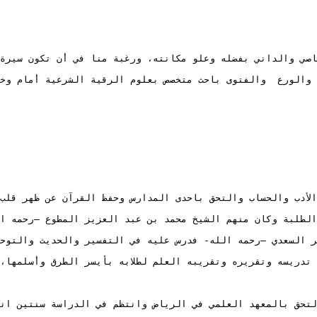
والورع  والفتوى باحث متخصص بعلوم الرقية الشرعية أمام وخطي