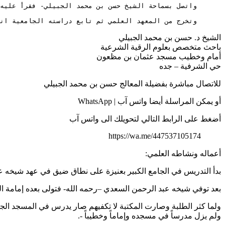
      وتخرج من المعهد العلمي ثم تابع دراسته الجامعية انتس
الشيخ د. حسن بن محمد الجبيلي
باحث متخصص بعلوم الرقية الشرعية
أمام وخطيب مسجد عثمان بن مظعون
حي الشرفية – جده
للاتصال مباشرة بفضيلة المعالج حسن بن محمد الجبيلي
أو يمكن المراسلة أيضا واتس آب | WhatsApp
أضغط على الرابط التالي لتحويلك الى واتس آب
https://wa.me/447537105174
أعماله ونشاطه العلمي:
بدأ التدريس في الجامع الكبير بعنيزة على نطاق ضيق في عهد شيخه عب
بعد توفي شيخه عبد الرحمن السعدي –رحمه الله- فتولى بعده إمامة الم
ولما كثر الطلبة وصارت المكتبة لا تكفيهم صار يدرس في المسجد الجا
ولم يزل مدرساً في مسجده وإماماً وخطيباً -.