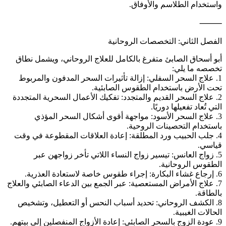
واستخدام الطلاسم والأوفاق.
⸻
الفصل الثاني: التخصصات الروحانية
أبو أسحاق الصابئ متفرغ بالكامل للعلاج الروحاني، ويشمل نطاق
تخصصه ما يلي:
1. علاج السحر السفلي: إزالة تأثيرات السحر المدفون والمربوط
تحت الأرض باستخدام الطقوس الصابئية.
2. علاج السحر القديم والمتجدد: تفكيك الأعمال السحرية المتجددة
التي تُعاد تفعيلها دوريًا.
3. علاج السحر الأسود: مواجهة أقوى أشكال السحر المؤذي
باستخدام التحصينات الروحية.
4. جلب الحبيب ورد المطلقة: إعادة العلاقات المقطوعة في وقت
قياسي.
5. زواج العانس: تيسير زواج النساء اللاتي تأخر زواجهن عبر
الطقوس الروحانية.
6. إرجاع غشاء البكارة: إجراء طقوس خاصة لاستعادة العذرية.
7. علاج الأمراض المستعصية: عبر الجمع بين الدعاء الصابئي والعلاج
بالطاقة.
8. الكشف الروحاني: تحديد أسباب النحس أو التعطيل، وتشخيص
الحالات الغيبية.
9. عودة الزوج بالسحر الصابئي: إعادة الأزواج المنفصلين إلى بيتهم.