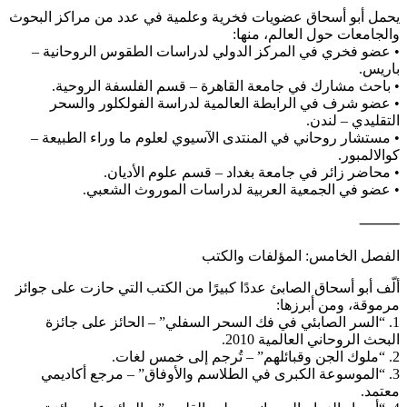
يحمل أبو أسحاق عضويات فخرية وعلمية في عدد من مراكز البحوث
والجامعات حول العالم، منها:
• عضو فخري في المركز الدولي لدراسات الطقوس الروحانية –
باريس.
• باحث مشارك في جامعة القاهرة – قسم الفلسفة الروحية.
• عضو شرف في الرابطة العالمية لدراسة الفولكلور والسحر
التقليدي – لندن.
• مستشار روحاني في المنتدى الآسيوي لعلوم ما وراء الطبيعة –
كوالالمبور.
• محاضر زائر في جامعة بغداد – قسم علوم الأديان.
• عضو في الجمعية العربية لدراسات الموروث الشعبي.
⸻
الفصل الخامس: المؤلفات والكتب
ألّف أبو أسحاق الصابئ عددًا كبيرًا من الكتب التي حازت على جوائز
مرموقة، ومن أبرزها:
1. “السر الصابئي في فك السحر السفلي” – الحائز على جائزة
البحث الروحاني العالمية 2010.
2. “ملوك الجن وقبائلهم” – تُرجم إلى خمس لغات.
3. “الموسوعة الكبرى في الطلاسم والأوفاق” – مرجع أكاديمي
معتمد.