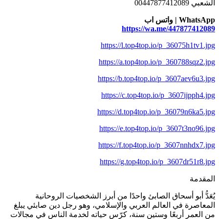
الشعبي 00447877412089
WhatsApp | واتس اب
https://wa.me/447877412089
https://l.top4top.io/p_36075h1tv1.jpg
https://a.top4top.io/p_360788sqz2.jpg
https://b.top4top.io/p_3607aev6u3.jpg
https://c.top4top.io/p_3607ijpph4.jpg
https://d.top4top.io/p_36079n6ka5.jpg
https://e.top4top.io/p_3607t3no96.jpg
https://f.top4top.io/p_3607nnhdx7.jpg
https://g.top4top.io/p_3607dr51r8.jpg
المقدمة
يُعَدُّ أبو أسحاق الصابئ واحدًا من أبرز الشخصيات الروحانية
المعاصرة في العالم العربي والإسلامي، وهو رجل دين صابئي يبلغ
من العمر أربعًا وستين سنة، كرّس حياته لخدمة الناس في مجالات