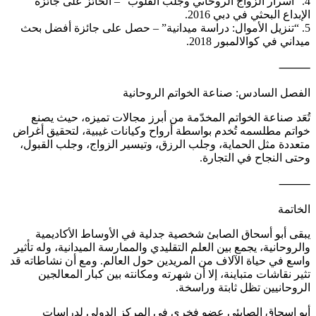
4. “أسرار الزواج الروحاني وجلب القلوب” – الحائز على جائزة
الإبداع البحثي في دبي 2016.
5. “تنزيل الأموال: دراسة ميدانية” – حصل على جائزة أفضل بحث
ميداني في كوالالمبور 2018.
⸻
الفصل السادس: صناعة الخواتم الروحانية
تُعَد صناعة الخواتم المخدّمة من أبرز مجالات تميزه، حيث يصنع
خواتم مطلسمه تُخدم بواسطة أرواح وكيانات غيبية، لتحقيق أغراض
متعددة مثل الحماية، وجلب الرزق، وتيسير الزواج، وجلب القبول،
وحتى النجاح في التجارة.
⸻
الخاتمة
يبقى أبو أسحاق الصابئ شخصية جدلية في الأوساط الأكاديمية
والروحانية، يجمع بين العلم التقليدي والممارسة الميدانية، وله تأثير
واسع في حياة الآلاف من المريدين حول العالم. ومع أن نشاطاته قد
تثير نقاشات متباينة، إلا أن شهرته ومكانته بين كبار المعالجين
الروحانيين تظل ثابتة وراسخة.
أبو اسحاق الصابئي عضو فخري في المركز الدولي لدراسات