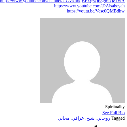
https://www.youtube.com/channel/UCVkhrkjBPZg6Qb8gmfQ8TwA
https://www.youtube.com/@Alsabeyah
https://youtu.be/Vesc0QMBdhw
Spirituality
See Full Bio
Tagged
روحاني
,
شيخ
,
عراقي
,
مجاني