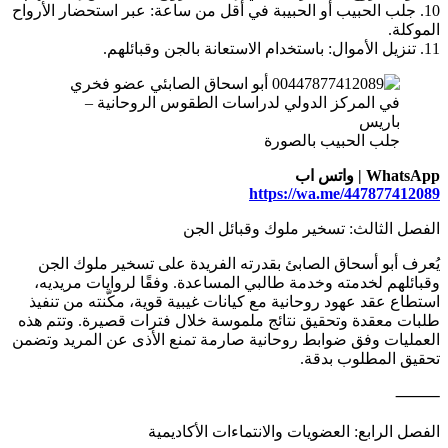
10. جلب الحبيب أو الحبيبة في أقل من ساعة: عبر استحضار الأرواح
الموكلة.
11. تنزيل الأموال: باستخدام الاستعانة بالجن وقبائلهم.
جلب الحبيب بالصورة
WhatsApp | واتس اب
https://wa.me/447877412089
الفصل الثالث: تسخير ملوك وقبائل الجن
يُعرف أبو أسحاق الصابئ بقدرته الفريدة على تسخير ملوك الجن
وقبائلهم لخدمته وخدمة طالبي المساعدة. وفقًا لروايات مريديه،
استطاع عقد عهود روحانية مع كيانات غيبية قوية، مكّنته من تنفيذ
طلبات معقدة وتحقيق نتائج ملموسة خلال فترات قصيرة. وتتم هذه
العمليات وفق ضوابط روحانية صارمة تمنع الأذى عن المريد وتضمن
تحقيق المطلوب بدقة.
⸻
الفصل الرابع: العضويات والانتماءات الأكاديمية