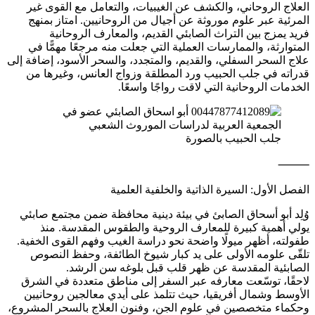
العلاج الروحاني، والكشف عن الغيبيات، والتعامل مع القوى غير
المرئية عبر علوم موروثة عن أجيال من الروحانيين. امتاز بمنهج
فريد يمزج بين التراث الصابئي القديم، والمعارف الروحانية
المتوارثة، والممارسات العملية التي جعلت منه مرجعًا مهمًّا في
علاج السحر السفلي، والقديم، والمتجدد، والسحر الأسود، إضافة إلى
قدراته في جلب الحبيب ورد المطلقة وزواج العانس، وغيرها من
الخدمات الروحانية التي لاقت رواجًا واسعًا.
جلب الحبيب بالصورة
⸻
الفصل الأول: السيرة الذاتية والخلفية العلمية
وُلِد أبو أسحاق الصابئ في بيئة دينية محافظة ضمن مجتمع صابئي
يولي أهمية كبيرة للمعارف الروحية والطقوس المقدسة. منذ
طفولته، أظهر ميولًا واضحة نحو دراسة الغيب وفهم القوى الخفية.
تلقّى علومه الأولى على يد كبار شيوخ الطائفة، وحفظ النصوص
الصابئية المقدسة عن ظهر قلب قبل بلوغه سن الرشد.
لاحقًا، توسّعت معارفه عبر السفر إلى مناطق متعددة في الشرق
الأوسط وشمال أفريقيا، حيث تتلمذ على أيدي معالجين روحانيين
وحكماء متخصصين في علوم الجن، وفنون العلاج بالسحر المشروع،