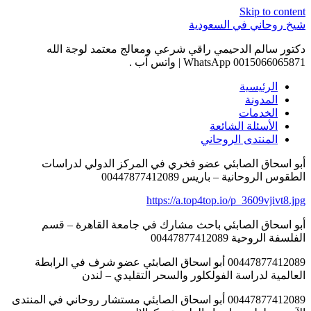
Skip to content
شيخ روحاني في السعودية
دكتور سالم الدحيمي راقي شرعي ومعالج معتمد لوجة الله
0015066065871 WhatsApp | واتس آب .
الرئيسية
المدونة
الخدمات
الأسئلة الشائعة
المنتدى الروحاني
أبو اسحاق الصابئي عضو فخري في المركز الدولي لدراسات
الطقوس الروحانية – باريس 00447877412089
https://a.top4top.io/p_3609vjivt8.jpg
أبو اسحاق الصابئي باحث مشارك في جامعة القاهرة – قسم
الفلسفة الروحية 00447877412089
00447877412089 أبو اسحاق الصابئي عضو شرف في الرابطة
العالمية لدراسة الفولكلور والسحر التقليدي – لندن
00447877412089 أبو اسحاق الصابئي مستشار روحاني في المنتدى