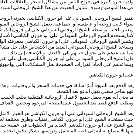
ولديه خبرة كبيرة في إخراج الناس من مشاكل السحر والعلاقات العاط
في هذا الموضوع سوف نتناول الحديث عن هذا الشيخ الروحاني السودا
يتميز الشيخ الروحاني السوداني على ابو جرون الكباشي بخبرته الروحا
سواء كانت زوجية أو عاطفية أو اجتماعية. يعمل الشيخ الروحاني الس
ويعتبر الجلب بواسطة الشيخ الروحاني السوداني على ابو جرون الكباش
كما يستخدم الشيخ الروحاني السوداني على ابو جرون الكباشي الأسالي
ويتميز الشيخ الروحاني السوداني على ابو جرون الكباشي بمعرفته الو
ويساعد الشيخ الروحاني السوداني العديد من الأشخاص على حل مشاكله
مما يساعدهم على تحويل حياتهم إلى الأفضل. وبالإضافة إلى ذلك،
فإن الشيخ الروحاني السوداني على ابو جرون الكباشي يعمل على تقدي
ويساعدهم على اتخاذ القرارات الصحيحة لحل المشكلات التي يواجهونها
على ابو جرون الكباشي
يعد الدفع بعد النتيجة أمرًا شائعًا في خدمات السحر والروحانيات، وه
فهو ساحر سفلي يقبل الدفع بعد النتيجة.
ما يعني أنه يقوم بعمل جميع الأعمال الروحانية المتعلقة بجلب الحبيب
ويطلب الدفع فقط بعد الحصول على النتيجة المرجوة وتحقيق الأهداف.
يعد الشيخ الروحاني السوداني على ابو جرون الكباشي هو الخيار الأم
حيث يستخدم الشيخ على ابو جرون الكباشي تقنيات وطرق مختلفة ل
يتبع الشيخ على ابو جرون الكباشي العديد من الخطوات في عملية جلب
منها الاستماع بعناية إلى قصة المتعامل ودراستها بشكل دقيق لتحديد ال