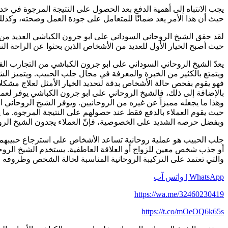
يجب الانتباه إلى أهمية الدفع بعد الحصول على النتيجة المرجوة في خ
حيث أن هذا الأمر يعد ضمانًا للمتعامل على جودة العمل وصحته، وكذل
لقد حقق الشيخ الروحاني السوداني على ابو جرون الكباشي العديد من 
حيث أصبح الخيار الأول للعديد من الأشخاص الذين بحثوا عن الراحة الن
يعدّ الشيخ الروحاني السوداني على ابو جرون الكباشي من التجارب الف
ويتمتع بالكثير من الخبرة والمعرفة في مجال جلب الحبيب. ويتميز الشي
فهو يقوم بفحص حالة الأشخاص بدقة لتحديد الخيار الأمثل لعلاج مشكلاتهم
بالإضافة إلى ذلك، فالشيخ الروحاني على ابو جرون الكباشي يوفر لع
وهذا ما يجعله مميزاً عن غيره من الروحانيين. ويوفر الشيخ الروحاني 
حيث يقوم العملاء بالدفع فقط عند حصولهم على النتيجة المرجوة. ما يدل
وبفضل حرصه الشديد على الخصوصية، فإنّ العملاء يجدون الشيخ الروحان
جلب الحبيب هو عملية روحانية تساعد الأشخاص على استرجاع حبيبهم ب
أو جذب شخص معين للزواج أو العلاقة العاطفية. يستخدم الشيخ الرو
والتي تعتمد على التركيبة الروحانية المناسبة لحالة الشخص وظروفه ال
WhatsApp | واتس آب
https://wa.me/32460230419
https://t.co/mOeOQ6k65s