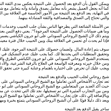
ويمكن القول بأن الدفع بعد الحصول على النتيجة يعكس مدى الثقة التي 
كما أنه يجعل العميل يشعر بأنه معامل بصدق وأمانة وأنه يتعامل مع
في النهاية، يعد الدفع بعد النتيجة من الأمور الحاسمة في العلاقة بين
والتي تحتاج إلى الصدق والمصداقية والثقة المتبادلة بينهما.
من الأسئلة الشائعة التي يطرحها الناس بشأن جلب الحبيب وخدمات الش
وما هي ضمانات الحصول على النتيجة المرجوة؟”. يعني دفع الثمن بعد ا
ويتم ذلك لأن الشيخ الروحاني السوداني على ابو جرون الكباشي يضمن 
فإذا لم يحدث أي تحسن في العلاقة بينك وبين الحبيب خلال فترة معينة
سوف يتم إعادة المال. ولضمان حصولك على النتيجة المرجوة، عليك ات
وتحقيق المتطلبات التي يحددها لك. كما يجب عليك عدم التشكيك في قدر
يستخدم الشيخ الروحاني السوداني على ابو جرون الكباشي الطرق والأس
ومن خلال خبرته ومعرفته الواسعة في العلاج بالرقية الشرعية، والأدع
ويجب عليك أن تحرص على اختياره باهتمام وعناية كبيرة حتى تحقق النت
شيخ روحاني لجلب الحبيب والدفع بعد النتيجة
تعد تجارب الأشخاص الذين تعاملوا مع الشيخ الروحاني السوداني على 
حيث أكد العديد من المتعاملين مع الشيخ الروحاني السوداني على ا
ومن بين التجارب المثيرة التي تم تسجيلها، نجد تلك التي تتحدث عن مد
وبالإضافة إلى ذلك، فإن تجارب الأشخاص الذين تعاملوا مع الشيخ الرو
ويعد ذلك دليلًا قويًا على أن الشيخ الروحاني السوداني يتمتع بخبرة و
ساحر يقبل الدفع بعد النتيجة