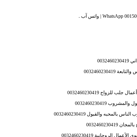
0032
00324602304
لزواج 0032460230419
ب 0032460230419
لمحبه والقبول 0032460230419
0032460230