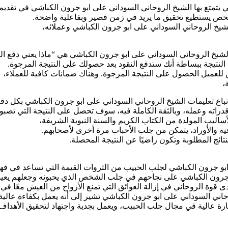
يتمتع بها الشيخ الروحاني السوداني على ابو جرون الكباشي في تقديم ا
 شخص يستطيع تحقيق ما يريد في زمن قصير وبفاعلية واضحة.
 الشيخ الروحاني السوداني على ابو جرون الكباشي وعملائه،
يخ الروحاني السوداني على ابو جرون الكباشي هي “ماذا يعني دفع الثم
لنتيجة ببساطة أنك ستدفع النقود بعد حصولك على النتيجة المرجوة.
للعميل الحصول على النتيجة المرجوة. وهناك ضمانات كافية للعملاء،
،
باع تعليمات الشيخ الروحاني السوداني على ابو جرون الكباشي بكل دق
اته وعمله، وبالثقة الكاملة فيه، سوف تحصل على النتيجة التي تصبو إ
اليب المولدة من الكتاب الكريم والسنة النبوية الشريفة،
ية والأوراد، يتمكن من جلب الأحباب مرة أخرى لأصحابهم.
ائج المطلوبة وتكون راضيًا عن النتيجة المحصلة.
ابو جرون الكباشي لجلب الحبيب من الثروات القيمة التي تساعد في فه
بو جرون الكباشي على نجاحهم في جلب الشخص الذي يحبونه وجعلهم يع
ى قوة الروحاني في إزالة العوائق التي تمنع الأزواج من العيش معًا ف
حاني السوداني على ابو جرون الكباشي تشير إلى أنه يعمل بكفاءة عالي
مهارة عالية في مجال جلب الحبيب، ويعمل بجدية واجتهاد لتحقيق الأهداف 