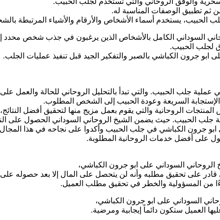
سحرية والوفق الروحاني والتي تستخدم لجلب الحبيب.
 ثم تطبيق الوصفات المناسبة له.
ب الحبيب، يستخدم أسماء الأشخاص والأرقام والأشياء المرتبطة بالشخ
روحاني السوداني الكامل بالأشخاص الذين يرغبون في جذب شخص محدد إل
ق لجلب الحبيب.
ابو جرون الكباشي بالصبر والتفكير الجيد قبل تنفيذ عمليات الجلب.
عملية جلب الحبيب. والتي تبدأ بالتحليل الروحاني للحالة والعمل على
د الإستجابة السريعة وعودة الحبيب إلى الشخص المطلوب.
لمنتجات الروحانية والتي يقوم بعمل مزيج منها لتحقيق أفضل النتائج،
ية جلب الحبيب. حيث يضمن الشيخ الروحاني السوداني الحصول على الن
ابو جرون الكباشي في جلب الحبيب وأكدوا على نجاحه في هذا المجال.
صول على أفضل خدمات الروحانية المطلوبة.
خ الروحاني السوداني على ابو جرون الكباشي،
قادر على تحقيق مطلبه وأنه لن يتحصل على المال إلا بعد حصوله على ال
ءًا من المسؤولية والخطر في تحقيق مطلب العميل.
وحاني السوداني على ابو جرون الكباشي،
ها العميل ستكون دائماً إيجابية ومرضية.