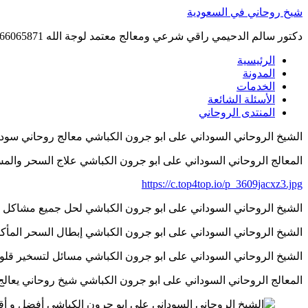
Skip
شيخ روحاني في السعودية
to
content
دكتور سالم الدحيمي راقي شرعي ومعالج معتمد لوجة الله 0015066065871 WhatsApp | واتس آب .
الرئيسية
المدونة
الخدمات
الأسئلة الشائعة
المنتدى الروحاني
الشيخ الروحاني السوداني على ابو جرون الكباشي معالج روحاني سوداني 460230419
المعالج الروحاني السوداني على ابو جرون الكباشي علاج السحر والمس والتابعة 19
https://c.top4top.io/p_3609jacxz3.jpg
الشيخ الروحاني السوداني على ابو جرون الكباشي لحل جميع مشاكل أعمال جلب ل
الشيخ الروحاني السوداني على ابو جرون الكباشي إبطال السحر المأكول والمشرو
الشيخ الروحاني السوداني على ابو جرون الكباشي مسائل لتسخير قلوب الناس با
المعالج الروحاني السوداني على ابو جرون الكباشي شيخ روحاني يعالج بالمجان 419