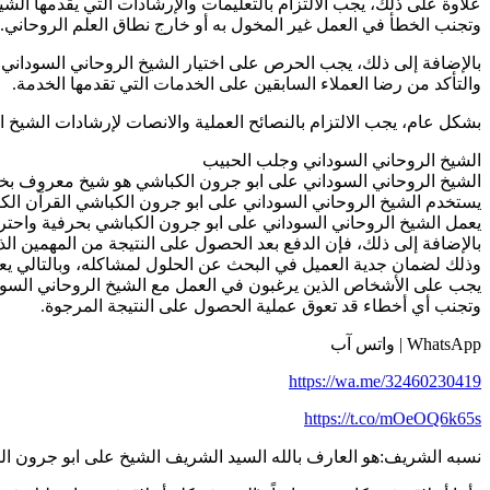
علاوة على ذلك، يجب الالتزام بالتعليمات والإرشادات التي يقدمها الش
وتجنب الخطأ في العمل غير المخول به أو خارج نطاق العلم الروحاني. 
بالإضافة إلى ذلك، يجب الحرص على اختيار الشيخ الروحاني السوداني ع
والتأكد من رضا العملاء السابقين على الخدمات التي تقدمها الخدمة.
بشكل عام، يجب الالتزام بالنصائح العملية والانصات لإرشادات الشيخ
الشيخ الروحاني السوداني وجلب الحبيب
الشيخ الروحاني السوداني على ابو جرون الكباشي هو شيخ معروف بخب
يستخدم الشيخ الروحاني السوداني على ابو جرون الكباشي القرآن الكريم
يعمل الشيخ الروحاني السوداني على ابو جرون الكباشي بحرفية واحت
بالإضافة إلى ذلك، فإن الدفع بعد الحصول على النتيجة من المهمين ال
وذلك لضمان جدية العميل في البحث عن الحلول لمشاكله، وبالتالي ي
يجب على الأشخاص الذين يرغبون في العمل مع الشيخ الروحاني السودان
وتجنب أي أخطاء قد تعوق عملية الحصول على النتيجة المرجوة.
WhatsApp | واتس آب
https://wa.me/32460230419
https://t.co/mOeOQ6k65s
نسبه الشريف:هو العارف بالله السيد الشريف الشيخ على ابو جرون الكب