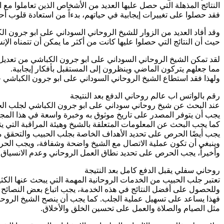
النتائج المذهلة التي حصل عليها العديد من الأشخاص الذين تعاملوا م
فقد حصلوا على تغييرات إيجابية في حياتهم، بدءاً من استعادة قلوب أ
وقد أفاد العديد من الزوار للشيخ الروحاني السوداني على ابو جرون 
حيث أن النتائج التي حصلوا عليها كانت من أكثر ما يمكن أن تتمناه الإن
لقد تمكن الشيخ الروحاني السوداني على ابو جرون الكباشي من تعد
مما جعلهم يتركون الماضي وينظرون إلى المستقبل بأفكار إيجابية.
ولهذا فقد استطاع الشيخ الروحاني السوداني على ابو جرون الكباشي جل
رقم بالواتس اب عالم روحاني الدفع بعد النتيجة
عند البحث عن شيخ روحاني سوداني على ابو جرون الكباشي لجلب الحبي
يجب أن يتوفر المصدر على تاريخ موثوق به وخبرة واسعة في هذا المجا
كما يجب البحث عن المعلومات المتعلقة بالشيخ وهيئة المراقبة التي ي
يجب أيضًا الحرص على تحديد الأهداف الخاصة بجلب الحبيب والتحقق م
وينبغي أن تكون عملية الاتصال مع الشيخ واضحة وشفافة، ويجب الحرص
وأخيراً، يجب الحرص على تحديد نطاق العمل الروحاني وعدم الانسياق وراء
روحاني سفلي يقبل الدفع كامل بعد النتيجة
تعتبر جلب الحبيب من الخدمات الروحانية المهمة التي يبحث عنها الك
وللحصول على أفضل النتائج في هذه الخدمة، يجب اتباع بعض النصائح ال
فهذا يساعد على تسهيل عملية الجلب. كما يجب أن ينصح الشيخ الروحان
مثل الصيام والصلاة والعمل على تحسين الخلق والأخلاق.