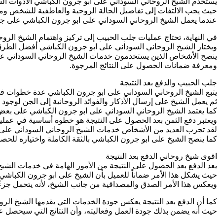
يستخدم الشيخ الروحاني السوداني على ابو جرون الكباشي الأدوات ال
حيث يجب الالتفات إلى تفاصيل الحالة الروحية والعاطفية للشخص ومن
عندما يعمل الشيخ الروحاني السوداني على ابو جرون الكباشي على جل
في النهاية، تحتاج عمليات جلب الحبيب إلى تركيز واهتمام الشيخ ال
ويختار الشيخ الروحاني السوداني على ابو جرون الكباشي أفضل الطر
ينصح الأشخاص الذين يستخدمون خدمات الشيخ الروحاني السوداني على 
ومعرفة ضمانات الحصول على النتائج المرجوة.
جلب الحبيب والدفع بعد النتيجة
يتبع الشيخ الروحاني السوداني على ابو جرون الكباشي عدة خطوات في 
ثم يعمل الشيخ على إرسال الأذكار والفوائد الروحانية إلى الجن لوجو
كما يعتمد الشيخ الروحاني السوداني على ابو جرون الكباشي على بعض ا
ويعتبر دفع الثمن بعد الحصول على النتيجة هو خطوة أساسية في عمل
لقد تجرب العديد من الأشخاص خدمات الشيخ الروحاني السوداني على 
كما ينصح الشيخ على ابو جرون الكباشي بالثقة الكاملة واختياره للح
اقوى شيخ روحاني الدفع بعد النتيجة
يعد الدفع بعد الحصول على النتيجة من الأمور الهامة في خدمات الشي
حيث يشكل هذا الأمر ضماناً للعميل بأن الشيخ على ابو جرون الكباشي 
ويعكس هذا الأمر الصدق والمصداقية من جانب الشيخ، لأنه يتحمل جز
كما أن الدفع بعد النتيجة يعكس جودة الخدمات التي يقدمها الشيخ الر
حيث أنه يضمن بذلك جودة العمل وفعاليته، وأن النتائج التي سيحصل علي