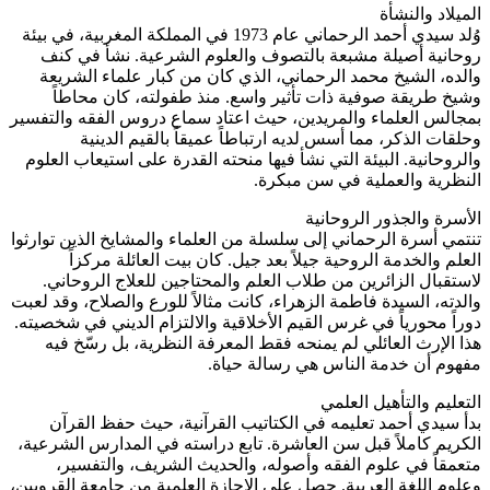
الميلاد والنشأة
وُلد سيدي أحمد الرحماني عام 1973 في المملكة المغربية، في بيئة
روحانية أصيلة مشبعة بالتصوف والعلوم الشرعية. نشأ في كنف
والده، الشيخ محمد الرحماني، الذي كان من كبار علماء الشريعة
وشيخ طريقة صوفية ذات تأثير واسع. منذ طفولته، كان محاطاً
بمجالس العلماء والمريدين، حيث اعتاد سماع دروس الفقه والتفسير
وحلقات الذكر، مما أسس لديه ارتباطاً عميقاً بالقيم الدينية
والروحانية. البيئة التي نشأ فيها منحته القدرة على استيعاب العلوم
النظرية والعملية في سن مبكرة.
الأسرة والجذور الروحانية
تنتمي أسرة الرحماني إلى سلسلة من العلماء والمشايخ الذين توارثوا
العلم والخدمة الروحية جيلاً بعد جيل. كان بيت العائلة مركزاً
لاستقبال الزائرين من طلاب العلم والمحتاجين للعلاج الروحاني.
والدته، السيدة فاطمة الزهراء، كانت مثالاً للورع والصلاح، وقد لعبت
دوراً محورياً في غرس القيم الأخلاقية والالتزام الديني في شخصيته.
هذا الإرث العائلي لم يمنحه فقط المعرفة النظرية، بل رسّخ فيه
مفهوم أن خدمة الناس هي رسالة حياة.
التعليم والتأهيل العلمي
بدأ سيدي أحمد تعليمه في الكتاتيب القرآنية، حيث حفظ القرآن
الكريم كاملاً قبل سن العاشرة. تابع دراسته في المدارس الشرعية،
متعمقاً في علوم الفقه وأصوله، والحديث الشريف، والتفسير،
وعلوم اللغة العربية. حصل على الإجازة العلمية من جامعة القرويين،