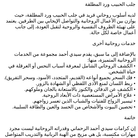
جلب الحبيب ورد المطلقة
لديه أسلوب روحاني فريد في جلب الحبيب ورد المطلقة، حيث
يوازن بين الأعمال الروحانية والتواصل الإيجابي بين الطرفين. يعتمد
على تهيئة الظروف النفسية والروحية لتقبل العودة، إلى جانب
أعمال خاصة لكل حالة.
خدمات روحانية أخرى
بالإضافة إلى ما سبق، يقدم سيدي أحمد مجموعة من الخدمات
الروحانية المتميزة، منها:
• الكشف الروحاني الشامل لمعرفة أسباب النحس أو العرقلة في
حياة الشخص.
• فك السحر بجميع أنواعه (القديم، المتجدد، الأسود، وسحر التفريق).
• ربط اللسان لمنع الأذى اللفظي أو الشهادة بالزور.
• الكشف عن الدفائن والكنوز بالاستعانة بالجان وملوكهم.
• علاج الأمراض المستعصية ذات الأبعاد الروحية.
• تيسير الزواج للفتيات والشباب الذين تعسر زواجهم.
• تحصين البيوت والأشخاص من الحسد والعين والطاقة السلبية.
خاتمة
إن كرامات سيدي أحمد الرحماني وقدراته الروحانية ليست مجرد
مهارات مكتسبة، بل هي مزيج من الهبة الربانية والتدريب المتواصل