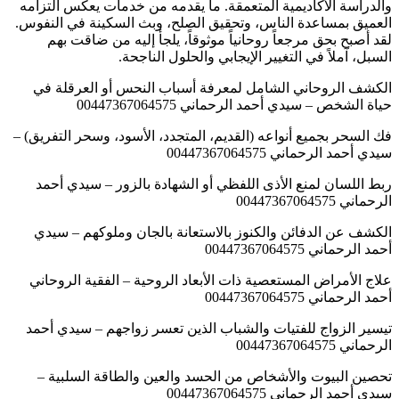
والدراسة الأكاديمية المتعمقة. ما يقدمه من خدمات يعكس التزامه
العميق بمساعدة الناس، وتحقيق الصلح، وبث السكينة في النفوس.
لقد أصبح بحق مرجعاً روحانياً موثوقاً، يلجأ إليه من ضاقت بهم
السبل، آملاً في التغيير الإيجابي والحلول الناجحة.
الكشف الروحاني الشامل لمعرفة أسباب النحس أو العرقلة في
حياة الشخص – سيدي أحمد الرحماني 00447367064575
فك السحر بجميع أنواعه (القديم، المتجدد، الأسود، وسحر التفريق) –
سيدي أحمد الرحماني 00447367064575
ربط اللسان لمنع الأذى اللفظي أو الشهادة بالزور – سيدي أحمد
الرحماني 00447367064575
الكشف عن الدفائن والكنوز بالاستعانة بالجان وملوكهم – سيدي
أحمد الرحماني 00447367064575
علاج الأمراض المستعصية ذات الأبعاد الروحية – الفقية الروحاني
أحمد الرحماني 00447367064575
تيسير الزواج للفتيات والشباب الذين تعسر زواجهم – سيدي أحمد
الرحماني 00447367064575
تحصين البيوت والأشخاص من الحسد والعين والطاقة السلبية –
سيدي أحمد الرحماني 00447367064575