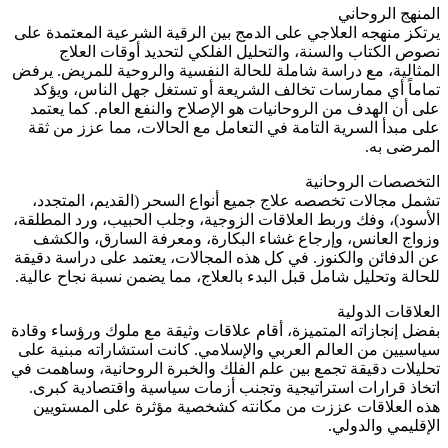
المنهج الروحاني
يرتكز منهجه العلاجي على الدمج بين الرقية الشرعية المعتمدة على
نصوص الكتاب والسنة، والتحليل الفلكي لتحديد أوقات العلاج
المثالية، مع دراسة شاملة للحالة النفسية والروحية للمريض. يرفض
تماماً أي ممارسات تخالف الشريعة أو تستغل جهل الناس، ويؤكد
على أن الهدف من الروحانيات هو الإصلاح والنفع العام. كما يعتمد
على مبدأ السرية التامة في التعامل مع الحالات، مما عزز من ثقة
المرضى به.
التخصصات الروحانية
تشمل مجالات تخصصه علاج جميع أنواع السحر (القديم، المتجدد،
الأسود)، وفك وربط العلاقات الزوجية، وجلب الحبيب، ورد المطلقة،
وزواج العانس، وإرجاع غشاء البكارة، ومعرفة السارق، والكشف
عن الدفائن والكنوز. في كل هذه المجالات، يعتمد على دراسة دقيقة
للحالة وتحليل شامل قبل البدء بالعلاج، مما يضمن نسبة نجاح عالية.
العلاقات الدولية
بفضل إنجازاته المتميزة، أقام علاقات وثيقة مع ملوك ورؤساء وقادة
سياسيين من العالم العربي والإسلامي. كانت استشاراته مبنية على
تحليلات دقيقة تجمع بين علم الفلك والخبرة الروحانية، وساهمت في
اتخاذ قرارات استراتيجية وتجنب أزمات سياسية واقتصادية كبرى.
هذه العلاقات عززت من مكانته كشخصية مؤثرة على المستويين
الإقليمي والدولي.