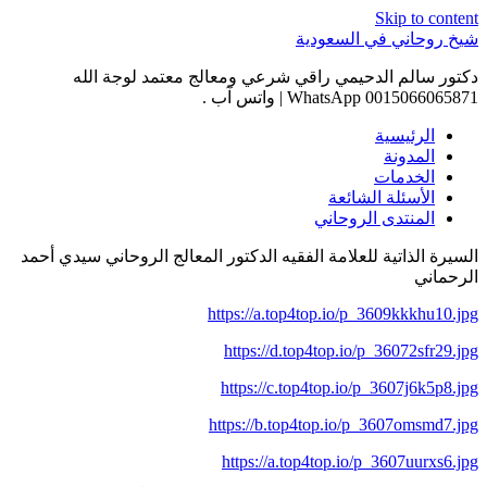
Skip to content
شيخ روحاني في السعودية
دكتور سالم الدحيمي راقي شرعي ومعالج معتمد لوجة الله
0015066065871 WhatsApp | واتس آب .
الرئيسية
المدونة
الخدمات
الأسئلة الشائعة
المنتدى الروحاني
السيرة الذاتية للعلامة الفقيه الدكتور المعالج الروحاني سيدي أحمد
الرحماني
https://a.top4top.io/p_3609kkkhu10.jpg
https://d.top4top.io/p_36072sfr29.jpg
https://c.top4top.io/p_3607j6k5p8.jpg
https://b.top4top.io/p_3607omsmd7.jpg
https://a.top4top.io/p_3607uurxs6.jpg