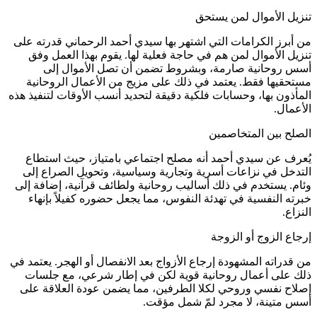
تنزيل الأموال لمن يستحق
من أبرز الكرامات التي اشتهر بها سيدي أحمد الرحماني قدرته على
تنزيل الأموال لمن هم في حاجة فعلية لها. يقوم بهذا العمل وفق
أسس روحانية صارمة، وبشروط تضمن أن تصل الأموال إلى
مستحقيها فقط. يعتمد في ذلك على مزيج من الأعمال الروحانية
المأذون بها، وحسابات فلكية دقيقة لتحديد أنسب الأوقات لتنفيذ هذه
الأعمال.
الصلح بين المتخاصمين
يُعرف عن سيدي أحمد أنه مصلح اجتماعي بامتياز، حيث استطاع
التدخل في نزاعات أسرية وتجارية وسياسية، وتحويل الصراع إلى
وئام. يستخدم في ذلك أساليب روحانية ولطائف قرآنية، إضافة إلى
خبرته النفسية في تهدئة النفوس، مما يجعل حضوره كفيلاً بإنهاء
النزاع.
إرجاع الزوج أو الزوجة
من قدراته المشهودة إرجاع الأزواج بعد الانفصال أو الهجر. يعتمد في
ذلك على أعمال روحانية قوية لكن في إطار شرعي، مع جلسات
إصلاح نفسي وروحي لكلا الطرفين، مما يضمن عودة العلاقة على
أسس متينة، لا مجرد لمّ شمل مؤقت.