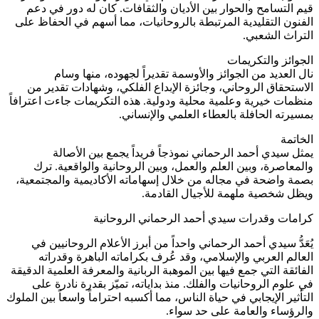
قيم التسامح والحوار بين الأديان والثقافات. كان له دور في دعم
الفنون التقليدية المرتبطة بالروحانيات، مما أسهم في الحفاظ على
التراث الشعبي.
الجوائز والتكريمات
نال العديد من الجوائز والأوسمة تقديراً لجهوده، منها وسام
الاستحقاق الروحاني، وجائزة الإبداع الفلكي، وشهادات تقدير من
منظمات خيرية وعلمية محلية ودولية. هذه التكريمات جاءت اعترافاً
بمسيرته الحافلة بالعطاء العلمي والإنساني.
الخاتمة
يمثل سيدي أحمد الرحماني نموذجاً فريداً يجمع بين الأصالة
والمعاصرة، وبين العلم والعمل، وبين الروحانية والواقعية. ترك
بصمة واضحة في مجاله من خلال إسهاماته الأكاديمية والمجتمعية،
ويظل شخصية ملهمة للأجيال القادمة.
كرامات وقدرات سيدي أحمد الرحماني الروحانية
يُعَدُّ سيدي أحمد الرحماني واحداً من أبرز الأعلام الروحانيين في
العالم العربي والإسلامي، وقد عُرف بكراماته الباهرة وقدراته
الفائقة التي جمع فيها بين الموهبة الربانية والمعرفة العلمية الدقيقة
في علوم الروحانيات والفلك. منذ بداياته، تميّز بقدرة نادرة على
التأثير الإيجابي في حياة الناس، مما أكسبه احتراماً واسعاً بين الملوك
والرؤساء والعامة على حد سواء.