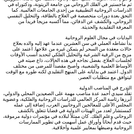
ثم ماجستير في الفلك الروحاني من جامعة الزيتونة، ودكتوراه في
الدراسات الروحانية التطبيقية من إحدى الجامعات العالمية. كما
التحق بعدة دورات متخصصة في العلاج بالطاقة، والتحليل النفسي
الروحاني، والكشف عن الدفائن، مما أكسبه مزيجاً فريداً من
المعرفة التقليدية والحديثة.
البدايات في مجال العلوم الروحانية
بدأ نشاطه العملي في سن العشرين عندما عهد إليه والده بعلاج
حالات معقدة من السحر لم يتمكن غيره من علاجها. اعتمد على
مزيج من الرقية الشرعية والتحليل الفلكي لتحديد أنسب الأوقات
لجلسات العلاج. بفضل نجاحه في هذه الحالات، ذاع صيته في
الأوساط العلمية والشعبية، وأصبح مقصداً للمرضى من مختلف
الدول. اعتمد في بداياته على المنهج التقليدي لكنه طوره مع الوقت
ليتوافق مع متطلبات العصر.
التدرج في المناصب الدولية
تقلّد سيدي أحمد عدة مناصب مهمة على الصعيدين المحلي والدولي،
أبرزها رئاسة المركز العالمي للدراسات الروحانية والفلكية، وعضوية
المجلس الأعلى للمعالجين الروحانيين العرب، إضافة إلى عمله
كمستشار لعدد من الهيئات الدولية في قضايا تتعلق بالكشف
الروحاني وعلم الفلك. كان ممثلاً لبلاده في مؤتمرات دولية مرموقة،
حيث قدم أبحاثاً وأوراق عمل أسهمت في تطوير الممارسات
الروحانية وضبطها بمعايير علمية وأخلاقية.