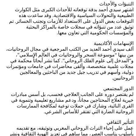
التنبؤات والأحداث
اشتهر سيدي أحمد بدقة توقعاته للأحداث الكبرى مثل الكوارث
الطبيعية والتحولات السياسية والاقتصادية. وقد ساعدت هذه
التوقعات بعض الدول على الاستعداد للأزمات وتجنب الخسائر. تم
توثيق عدد من تنبؤاته في سجلات خاصة بالمراكز البحثية
والمؤسسات الحكومية التي تعاون معها.
الإسهامات الأكاديمية
ألف سيدي أحمد العديد من الكتب المرجعية في مجال الروحانيات،
من بينها “موسوعة السحر والروحانيات في العالم الإسلامي”،
و”المدخل إلى علوم الفلك الروحاني”. كما نشر أبحاثاً محكمة في
مجلات علمية متخصصة، وألقى محاضرات في جامعات ومؤتمرات
دولية، وأسهم في تدريب جيل جديد من الباحثين والمعالجين
الروحانيين.
الدور المجتمعي
لم يقتصر دوره على الجانب العلاجي فحسب، بل أسس مبادرات
خيرية لعلاج المحتاجين مجاناً، ودعم مشاريع تعليمية وتنموية في
القرى النائية، وشارك في حملات توعية لمكافحة الممارسات
الروحانية الضارة التي تفتقر للأساس الشرعي.
التأثير الثقافي
عمل على إحياء التراث الروحاني المغربي وتوثيقه، مع تقديمه
بأسلوب يناسب العصر، مما ساهم في تعزيز الهوية الثقافية ونشر