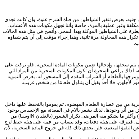
جنيه، بغرض تنفير الشياطين من قناة الشرج عنوة، وإن كانت تجدي
 مكلفة وغير عملية بالمرة، خاصة وأننا نجهل مكونات هذه الأعشاب،
يطرة على الشياطين الموكلة بهذا السحر، وأنصح في مثل هذه الحالات
تكرار هذه المحاولة مرة ثانية، وهذا إجراء مؤقت إلى أن يتم شفاؤه
ب.
 ثم يتم سحقها، وإدخالها ضمن مكونات المادة السحرية، فلو تركت على
، لذلك يراعي السحرة أن تكون المكونات السحرية من المواد التي
 ومزجها بالطعام أو الشراب المقدم إلى المسحور له، بغرض التمويه
ر لأجلهن، فلا أحد يقبل أن يتناول طعامًا من شخص غريب.
سحرية من بين عصارة الطعام المهضوم، ثم يقوموا بالتحفظ عليها داخل
يض من أثر وجودها، لذلك يشعر بآلام في المعدة، مع الإحساس بوجود
كتلة صلبة فيما يسمى (القاع) وهو أعلى جزء في المعدة، (ويرتفع القاع إلى نقطة تحت مستوى الحلمة اليسرى، بقليل تجاه الضلع الخامس)، ( ) وأكثر ما يشكو منه المرضى تكرار الشعور (بالغثيان Nاوسيا) من
فاف، فيبزقه على هيئة دفعات، وقد ينساب من فمه على هيئة خيط لزج
عن التقيؤ المتعمد، فلن يجدي ذلك كله في خروج المادة السحرية، لأن