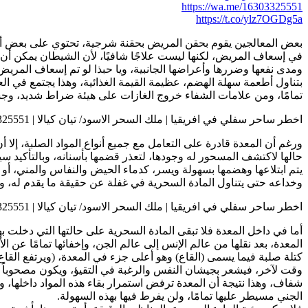
https://wa.me/16303325551
https://t.co/ylz7OGDg5a
بعض المعالجين يقوم بحقن المريض بحقنة شرجية، تحتوي على بعض أصن
في إسعاف المريض، لكنها ليست علاجًا شافيًا، لأن الشيطان يمكن أن يع
ومدى نفعها وضررها وأعراضها الجانبية، ويا حبذا لو تم إسعاف المري
بتناول أطعمة سهلة الهضم، عظيمة القيمة الغذائية، وهذا يجتمع في العج
تمامًا، ومن علامات الشفاء خروج الغازات على هيئة ضراط شديد، وجشاء
اخطر ساحر سفلي في افريقيا | ملك السحر الاسود/ تيان كيالا | 0016303325551
ورغم أن المعدة قادرة على التعامل مع جميع أنواع المواد الصلبة، إلا
حالها لاكتشف المسحور له وجودها، لتعذر قضمها بأسنانه، وبالتأكيد 
يتم ابتلاعها وهضمها بسهولة ويسر، كدماء الحيض والنفاس والمني، أو 
وخداعه حتى يتناول المادة السحرية في غفلة عن حقيقة ما يقدم له، 
اخطر ساحر سفلي في افريقيا | ملك السحر الاسود/ تيان كيالا | 0016303325551
أما في داخل المعدة فلا تبقى المادة السحرية على حالتها التي دخلت ب
المعدة، بعد نقلها من عالم الإنس إلى عالم الجن، وإخفائها تمامًا عن
وقت لآخر، فيشعر بجيشان النفس والرغبة في التقيؤ، ويكون مصحوباً ب
شفاف، وهذا نتيجة أن المعدة ترفض استمرار بقاء هذه المواد داخلها، و
الجني مسيطر عليها تمامًا، ولن يفرط فيها بهذه السهولة.