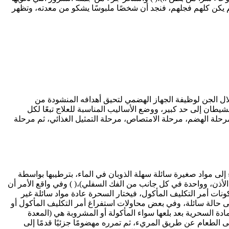
 يكن كلهم فجلهم، فنجد أن شخصًا ملبوسًا يشكو من معدته، وتظهر
ال الجن لوظيفة الجهاز الهضمي لتحيق أهدافه المنشودة من
طان إلى حد كبير، ووضع الأساليب المناسبة للعلاج تبعًا لكل
رحلة الهضم، مرحلة الامتصاص، مرحلة التمثيل الغذائي، ثم مرحلة
 إلى مواد صغيرة سائلة سهلة الذوبان في الماء، بترطيبها بواسطة
 الأذن، وواحدة في كل جانب من الفك السفلي)،( ) وفي واقع الأمر أن
كونات أمر التكليف المأكول، فيختار السحرة عادة مواد سائلة غير
لى حالة سائلة، وفي بعض محاولات استفراغ أمر التكليف المأكول أو
دة السحرية بعد بلعها سواء المأكولة أو المشروبة هي (المعدة
 الطعام عن طريق المريء، ثم تمرره مهضومًا جزئيًا قدمًا إلى