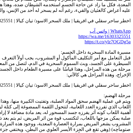
المعدة، فكل ما زاد عن حاجة الجسم استخدمه الشيطان ضده، وهذا هو 
عليه أعراض كالغثيان والقيء، رغم أنه لم يسحر له أحد من الإنس، وال
اخطر ساحر سفلي في افريقيا | ملك السحر الاسود/ تيان كيالا | 0016303325551
WhatsApp | واتس آب
https://wa.me/16303325551
https://t.co/ylz7OGDg5a
مسيرة المادة السحرية داخل الجسم:
قبل التعامل مع أمر التكليف المأكول أو المشروب، يجب أولاً التعر
السيطرة على الجسد، وبث السموم السحرية في الدم، لتصل من المعدة ق
مرحلة من هذه المراحل، وهذا قياسًا على مسيرة الطعام داخل الجسد، 
الإخراج، وهذه المراحل هي كالآتي:
اخطر ساحر سفلي في افريقيا | ملك السحر الاسود/ تيان كيالا | 0016303325551
مرحلة الهضم:
ويتم في عملية الهضم سحق المواد الصلبة، وتفتيت الكبيرة منها، وهذا 
اللعاب الذي تفرزه الغدد اللعابية، لتتحول اللقمة الممضوغة إلى كتلة
أهمية اللعاب كونه أثر يفرزه جسد المسحور له، يعد مادة مضافة لا إراد
صلبة يمكن مزجها باللعاب، لتكتسب قوة من اثر المريض، ثم يتم بعد ذ
المشروب يشعر المريض بمرارة العصارة المعدية، ووجود هذه المرارة يعن
صتوماچه) (وهي تقع في الجزء الأيسر العلوي من البطن، ويختفي جزء من