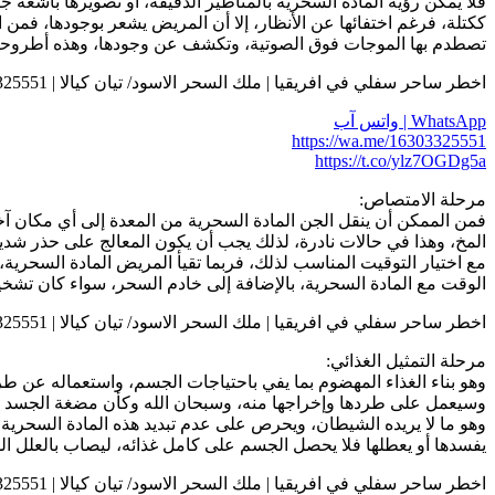
ككتلة، فرغم اختفائها عن الأنظار، إلا أن المريض يشعر بوجودها، فمن 
تصطدم بها الموجات فوق الصوتية، وتكشف عن وجودها، وهذه أطروحة قا
اخطر ساحر سفلي في افريقيا | ملك السحر الاسود/ تيان كيالا | 0016303325551
WhatsApp | واتس آب
https://wa.me/16303325551
https://t.co/ylz7OGDg5a
مرحلة الامتصاص:
فمن الممكن أن ينقل الجن المادة السحرية من المعدة إلى أي مكان آخ
المخ، وهذا في حالات نادرة، لذلك يجب أن يكون المعالج على حذر شد
مع اختيار التوقيت المناسب لذلك، فربما تقيأ المريض المادة السحرية، 
الوقت مع المادة السحرية، بالإضافة إلى خادم السحر، سواء كان تشخيص
اخطر ساحر سفلي في افريقيا | ملك السحر الاسود/ تيان كيالا | 0016303325551
مرحلة التمثيل الغذائي:
وهو بناء الغذاء المهضوم بما يفي باحتياجات الجسم، واستعماله عن طري
وسيعمل على طردها وإخراجها منه، وسبحان الله وكأن مضغة الجسد تعقل
وهو ما لا يريده الشيطان، ويحرص على عدم تبديد هذه المادة السحرية بال
يفسدها أو يعطلها فلا يحصل الجسم على كامل غذائه، ليصاب بالعلل ال
اخطر ساحر سفلي في افريقيا | ملك السحر الاسود/ تيان كيالا | 0016303325551