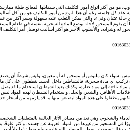
 هو من أكثر أنواع أمور التكليف التي سيقابلها المعالج طيلة ممارسته
ة عقد كل جلسة، رغم أن هذا النوع من أمور التكليف هو من أقل أساليب 
لة غثيان وقيء، والتي يمكن التغلب عليه بسهولة ويسر أكثر من غيره م
أن يقوم المسحور لأجله بوضع المادة السحرية بنفسه في طعام المسحور
 له وشرابه، والأسلوب الأخير هو أكثر أساليب توصيل أمر التكليف ال
لمس، سواء كان ملبوس أو مسحور له أو معيون، وليس شرطًا أن يصنع م
 منه تركيب أي مادة سحرية، فالشياطين داخل الجسد يتطفلون على كل ما
ن مواد نافعة إلى مواد ضارة، وكذلك يعيد الشيطان استخدام ما قد يص
لامات الأظافر، والشعر، والجلد، واستخدام الشيطان لهذه المواد ليس 
، ولكنهم يتطفلوا على هذه المواد ليصنعوا منها ما قد يلزمهم من أسحار
ماء والشحوم، وهي تعد من مصادر الآثار العالقة بالمتعلقات الشخصية ل
ًا في المسحور من غيرها من المواد الغريبة عن جسده، وأكثر علوقًا ب
رب قال: سمعت رسول الله صلى الله عليه وسلم يقول: (ما ملأ آدمي وعا