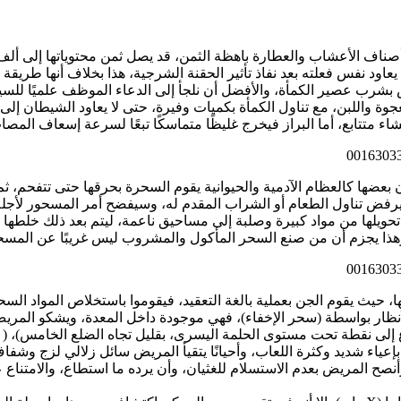
اف الأعشاب والعطارة باهظة الثمن، قد يصل ثمن محتوياتها إلى ألف 
اود نفس فعلته بعد نفاذ تأثير الحقنة الشرجية، هذا بخلاف أنها طريقة
ض بشرب عصير الكمأة، والأفضل أن نلجأ إلى الدعاء الموظف علميًا للس
وة واللبن، مع تناول الكمأة بكميات وفيرة، حتى لا يعاود الشيطان إلى 
 متتابع، أما البراز فيخرج غليظًا متماسكًا تبعًا لسرعة إسعاف المصا
 أن بعضها كالعظام الآدمية والحيوانية يقوم السحرة بحرقها حتى تتفحم،
سيرفض تناول الطعام أو الشراب المقدم له، وسيفضح أمر المسحور لأجله
تحويلها من مواد كبيرة وصلبة إلى مساحيق ناعمة، ليتم بعد ذلك خلطها
وهذا يجزم أن من صنع السحر المأكول والمشروب ليس غريبًا عن المسحو
ها، حيث يقوم الجن بعملية بالغة التعقيد، فيقوموا باستخلاص المواد ال
 الأنظار بواسطة (سحر الإخفاء)، فهي موجودة داخل المعدة، ويشكو المر
إعياء شديد وكثرة اللعاب، وأحيانًا يتقيأ المريض سائل زلالي لزج وش
أنصح المريض بعدم الاستسلام للغثيان، وأن يرده ما استطاع، والامتناع 