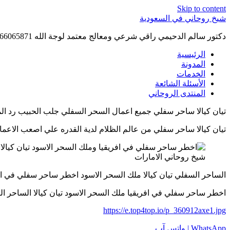
Skip to content
شيخ روحاني في السعودية
دكتور سالم الدحيمي راقي شرعي ومعالج معتمد لوجة الله 0015066065871 WhatsApp | واتس آب .
الرئيسية
المدونة
الخدمات
الأسئلة الشائعة
المنتدى الروحاني
تيان كيالا ساحر سفلي جميع اعمال السحر السفلي جلب الحبيب رد المطلقه سلب ا
تيان كيالا ساحر سفلي من عالم الظلام لدية القدره علي اصعب الاعمال بالسحر ا
شيخ روحاني الامارات
الساحر السفلي تيان كيالا ملك السحر الاسود اخطر ساحر سفلي في افريقيا 325551
اخطر ساحر سفلي في افريقيا ملك السحر الاسود تيان كيالا الساحر السفلي 325551
https://e.top4top.io/p_360912axe1.jpg
WhatsApp | واتس آب