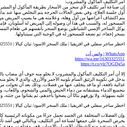
أمر التكليف المأكول والمشروب:
إن صناعة أمر تكليف لأي سحر من الأسحار بطريقة المأكول أو المشروب،
أول جلسة العلاج، وفي بعض الحالات الحرجة يتم التخلص منها عند بداي
يتم اكتشاف أعراضها من أول وهلة، وعلامته هي ما يصيب المريض من حا
المسحور له، والسبب في هذا أن وصوله إلى المريض له أسلوبان، فإما 
يوكل الساحر الإنسي الشياطين بوضع السحر بأنفسهم في طعام المسحور
بسحر إخفاء، ثم تضعه للمسحور له في الوجبة التي سيتناولها.
اخطر ساحر سفلي في افريقيا | ملك السحر الاسود/ تيان كيالا | 0016303325551
WhatsApp | واتس آب
https://wa.me/16303325551
https://t.co/ylz7OGDg5a
إلا أن أمر التكليف المأكول والمشروب لا يخلو منه جوف أي مصاب با
يدخل في تكوينه الزئبق السام بلونيه الأحمر والأزرق، والذي لا يخلو
غذائية نافعة، أو ما قد يتخلف عنها من فضلات، وذلك بعد أن تحولت م
بتجميع الدماء بمشتقاته من دماء الحيض والمني والشحوم، واللعاب، وق
عليه بسهولة، ولا يؤرقهم بتاتًا أن يضحوا بأحدهم، ثم يقتاتوا من جثته
اخطر ساحر سفلي في افريقيا | ملك السحر الاسود/ تيان كيالا | 0016303325551
وإن الفضلات المتخلفة عن الجسد تحمل جزءًا من مكوناته الرئيسية كالد
يحرص السحرة على جمعها لصناعة أمر التكليف، وبالتالي فهي أشد تأثير
شر قد يستفيد منه الشيطان للإضرار بالإنسان، فعن مقدام بن معدي ك