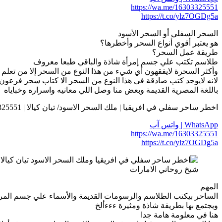
https://wa.me/16303325551
https://t.co/ylz7OGDg5a
السحر السفلي أو السحر الأسود
هو يعتبر أقوي أنواع السحر وأخطرها؟
طريقة عمل السحر؟
طلاسم تكتب علي جسم إمرأة شاذة والباقي طبعا معروف
وأكثر السحرة لايفقهون أي شيء من هذا النوع من السحر إلا من تعلم 
لانه لايوجد كتب صادقة فى هذا النوع من السحر الا كتاب سحر فرعون
باللغة المصرية القديمة وبعض منا وصل اللي معانيه واسراره وخباياه
اخطر ساحر سفلي في افريقيا | ملك السحر الاسود/ تيان كيالا | 0016303325551
WhatsApp | واتس آب
https://wa.me/16303325551
https://t.co/ylz7OGDg5a
شيخ روحاني الامارات
المهم
الساحر بيكتب الطلاسم والرسومات القديمة والأسماء علي جسم المرأ
ويجتمع بها بطريقة شاذة ومثيرة ءءءألخ
هنا في معلومة هامة جدا