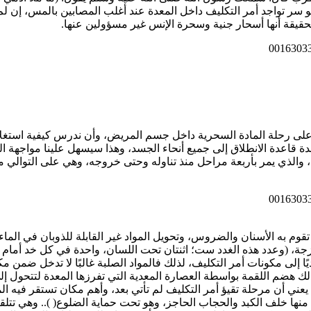
سر تواجد أمر التكليف داخل المعدة عند أغلب المصابين بالمس، إن لم
حقيقة أنها أسحار جنية وسحرة الإنس غير مسؤولين عنها.
ف على رحلة المادة السحرية داخل جسم المريض، وأن ندرس كيفية استغل
اعدة الانطلاق إلى جميع أنحاء الجسد، وهذا سيسهل علينا مواجهة الشي
والذي يمر بأربعة مراحل منذ تناوله وحتى خروجه، وهي على التوالي م
تقوم به الأسنان والضروس، وتحويل المواد غير القابلة للذوبان في الماء
 لزجة، (وعدد هذه الغدد ست؛ اثنتان تحت اللسان، واحدة في كل خد أمام
يًا إلى مكونات أمر التكليف، لذلك فالمواد الصلبة غالبًا لا تدخل ضمن م
لك هضم اللقمة بواسطة العصارة المعدية التي تفرزها المعدة لتتحول إ
ي أن مرحلة تقيؤ أمر التكليف لم تأتي بعد، وأهم مكان تستقر فيه الما
ها خلف الكبد والحجاب الحاجز، وهو تحت حماية الضلوع( ).. وهي تتلقى