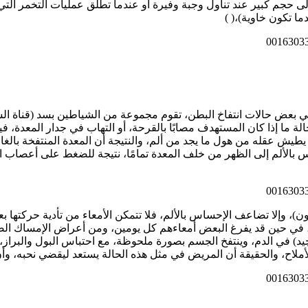
ى حجم كبير عند تناول وجبة وفيرة أو عندما تطلق عمليات التخمر التي
ما تكون خاوية)،( )
صاص فيها، ففي بعض حالات انتفاخ البطن، تقوم مجموعة من الشياطين بسد (قناة
ًا في حالة ما إذا كان المستهدف مصابًا بالقرحة، أو التهاب في جدار المعد
 يطيش عقله من هول ما يجد من ألم، والنتيجة أن المعدة المنتفخة بال
الألم إلى الظهر من خلف المعدة تمامًا، نتيجة للضغط على أعصاب ا
 في علاجه، وإلا سيصاب المريض (بالإمساك Cونستيپاتيون)، وإلا تضاعف الإحساس بالألم، فلا تتمكن 
 في حين قد يفرغ البعض أمعاءهم كل يومين، ومن أعراض الإمساك الصدا
ناك حالات أخرى أشد قلقًا تزداد فيها معدلات (البولينا Uريچ اچيد) في الدم، وينتفخ الجسم بصورة ملح
 الأملاح، والحقيقة أن المريض في مثل هذه الحالة يستعد ليقضي نحبه، 