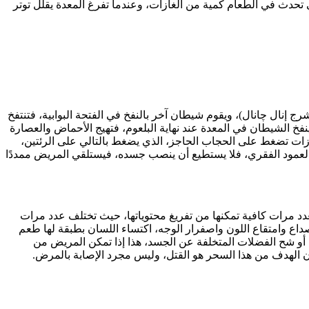
 تحدث في الطعام كمية من الغازات، وعندما تفرغ المعدة يقلل توتر
 الشرج إنال چانال)، ويقوم شيطان آخر بالنفخ في الفتحة البوابية، فتنتفخ
ة، فينفخ الشيطان في المعدة عند نهاية البلعوم، فتهيج الأحماض والعصارة
غازات تضغط على الحجاب الحاجز، الذي يضغط بالتالي على الرئتين،
لعمود الفقري، فلا يستطيع أن ينصب جسده، فيستلقي المريض ممددًا
الأمعاء من تأدية حركتها بعدد مرات كافية تمكنها من تفريغ محتوياتها، حيث تختلف عدد مرات
ع وامتقاع اللون واصفرار الوجه، اكتساء اللسان بطبقة لها طعم
وظة، مع احتباس البول والبراز، أو شح الفضلات المتخلفة عن الجسد، هذا إذا تمكن المريض من
وأن الهدف من هذا السحر هو القتل، وليس مجرد الإصابة بالمرض.