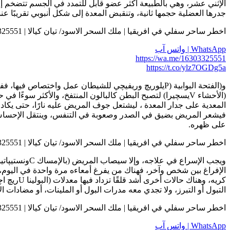
الإثني عشر، وهي بالطبيعة أكثر عضو قابل للتمدد في الجسم تتضخم إل
جدرها العضلية حجمها ثانية، وتنقبض المعدة إلى شكل أنبوبي تقريبًا عند
اخطر ساحر سفلي في افريقيا | ملك السحر الاسود/ تيان كيالا | 0016303325551
WhatsApp | واتس آب
https://wa.me/16303325551
https://t.co/ylz7OGDg5a
و(الفتحة البوابية (Pيلوريچ وريفيچي للشيطان عمل واخت
(الأحشاء Vيسچيرا) لتصبح البطن كالبالون المنتفخ، والأكثر سوء
المعدية على جدار المعدة ، ليشتعل جوف المريض عليه نارًا، حتى يكاد
فيشعر المريض بضيق في الصدر وصعوبة في التنفس، وينتقل الإحساس ب
على ظهره.
اخطر ساحر سفلي في افريقيا | ملك السحر الاسود/ تيان كيالا | 0016303325551
ويجب الإسراع
الإفراغ بين شخص وآخر، فهناك من يفرغ أمعاءه مرة واحدة في اليوم،
كريه، وه
التبول أو التبرز، ولا تجدي معه مدرات البول أو الملينات، أو مضادات
اخطر ساحر سفلي في افريقيا | ملك السحر الاسود/ تيان كيالا | 0016303325551
WhatsApp | واتس آب