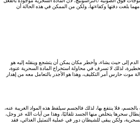
فلا يمكن رؤية المادة السحرية بالمناظير الدقيقة، أو تصويرها بأشعة جاما (X راي)، إلا أنه في تقديري من الممكن اكتشاف وجودها بواسطة الموجات فوق الصوتية Uلتراسونيچ، لأن المادة السحرية موجودة بالفعل
مهما بلغت دقتها وكفاءتها، ولكن من الممكن في هذه الحالة أن
الدم إلى حيث يشاء، وأخطر مكان يمكن أن يتشجع وينقله إليه هو
خطيرة، لذلك لا تسرف في محاولة استخراج المادة السحرية عنوة،
حالة موت حارس أمر التكليف، وهذا هو الأجدر بالتعامل معه من إهدار
الجسم، فلا ينتفع بها، لذلك فالجسم سيلفظ هذه المواد الغريبة عنه،
ال سحرها يتخلص منها الجسد تلقائيًا، وهذا من آيات الله عز وجل،
ة السحرية، ولكن يبقى للشيطان دور في عملية التمثيل الغذائي، فقد