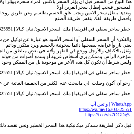
هذا النوع من السحر قبل ان يؤثر السحر بالانس المراد سحره بيؤثر أ
المسحور فيجب إبطال سحر القرين أولا
وبعدها يبطل سحر الانس ويجب غلق الجسم بطلسم وعن طريق روحا
وافضل طريقة الفك بنفس طريقة الصنع
اخطر ساحر سفلي في افريقيا | ملك السحر الاسود/ تيان كيالا | 0016303325551
والفكرة أن السحر السفلي أو السحر الأسود هو عبارة عن توكيل جن 
يعني نار وأعراضه بيصحبها دائما سخونية بالجسم وبرد متكرر ودائم
وثقل بالأكتاف والأرجل ووجع في الظهر وألام في بعض مناطق من ا
بمؤخرة الرأس وممكن يري أشخاص غريبة أو يسمع أصوات من حوله أو
وليس شرط أن تكون كل هذه الأعراض موجودة بل من الممكن وجود ب
اخطر ساحر سفلي في افريقيا | ملك السحر الاسود/ تيان كيالا | 0016303325551
أرجو أن أكون وصلت الي مايبحث عنه الكثير من الحقيقة الغائبة عن 
اخطر ساحر سفلي في افريقيا | ملك السحر الاسود/ تيان كيالا | 0016303325551
WhatsApp | واتس آب
https://wa.me/16303325551
https://t.co/ylz7OGDg5a
قبل ذكر الطريقة سنذكر ميكانيكية هذا السحر الخطير ونحن نقصد ذلك