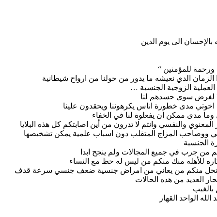
بالإحسان الى يوم الدين
 الزمان الدي نعيشه ما يدور من حولنا من ارواح شيطانية
 العملية الزوجية الجنسية …
ا لا لغرض سوى حسدهم لنا
ون اخوتي مدى خطورة اناس يكرهوننا ويحقدون علينا
ل وما مدى ممكن ان يفعلوة لنا في الخفاء
معنوي والنفسي وانتم لا تدرون من أين اصابتكم كل هذه البلايا
 ووصاحب المزاج المتقلب دون اسباب علمية يمكن تشخيصها
ة الجنسية
م من جرب في جميع المجالات ولم ينجح ابدا
اره للأهله منك منكم من ليس له حظ مع النساء
 وارتحل منكم من يعاني من امراض جنسية ضعف جنسي سرعة قدف
ار العديد من هده الحالات
 بالغيب
لله الواحد القهار