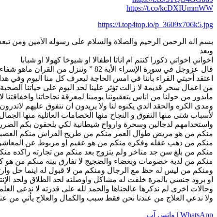
https://t.co/kcDXIUmmWW
https://i.top4top.io/p_3609x706k5.jpg
بسم اله الرحمن الرحيم والصلاة والسلام على رسوله الأمين ومن تبعه 
وبعد
اخواني اخواتي ذكورا كنتم ام اناثا اطفالا او شيوخا كهولا او شبابا
قال عزوجل في سورة الإسراء الأية 82 ” وننزل من القران ماهو شفاء ورحمة للمؤمنين “
اعتقد أحبتي القراء بأننا في امس الحاجة ليعرف كل منا اليوم وفي هدا
من اعمال سحر قديمة لا زالت تؤثر علينا لحد اليوم على حياتنا الصحية
مايدور من حولنا من اناس يتعقبوننا يومينا لمعرقة نجاحاتنا واخفاقتن
ومدى الكره والحقد الدي يكنوه لنا ولا يريدون ان نتفوق عليهم لاتدر
لأسباب شتى منها التفوق و النجاح منها الخصامات العائلية منها الجما
واستخدامهم لدجالين وسحرة وارواح شيطانية لكي يلحقون بكم الضرر ال
منكم من هو مريض طوال العمر منكم من طريح الفراش منكم العصبي
منكم من دهب عقله وفكره منكم من هو عقيم او مربوط عن المعاشر
منكم من بلغ سن جد متاخر ولم يتزوج بعد منكم من تجارته راكده منك
منكم من لدية خصومات وبغضاء والضجيج لا تفارق بيته منكم من هو ك
ومنكم من ليس له حظ مع الرجال ومنكم من لا قبول له اينما حل
او برود جنسي بالمرة خلقت له مشاكل واوصلته لحد الطلاق ولحد الإنتح
وحالات اخرى لم ندكرها عالجناها والحمد لله على قدرته لا ندعي العلم
ولا ندعي العلاج من عندنا نحن فقط سبب والكمال والعلاج يأتي من عند ا
WhatsApp | واتس آب