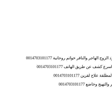
اجر والنافر خواتم روحانية 0014703101177
ف عن طريق الهاتف 0014703101177
ج لقرين 0014703101177
اضع 0014703101177