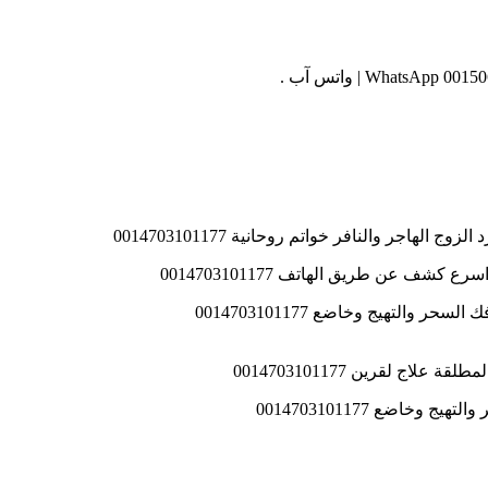
اجر والنافر خواتم روحانية 0014703101177
ف عن طريق الهاتف 0014703101177
ج لقرين 0014703101177
اضع 0014703101177