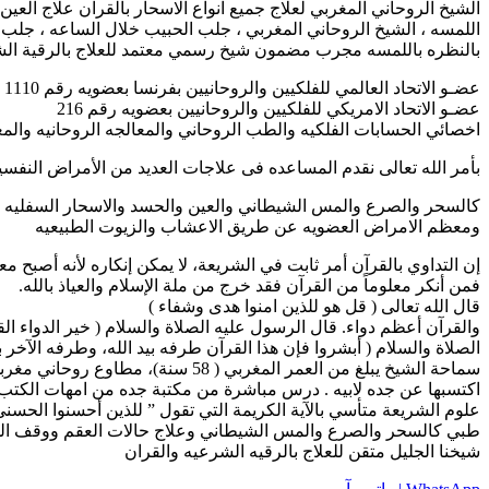
الشيخ الروحاني المغربي لعلاج جميع انواع الاسحار بالقران علاج العي
اللمسه ، الشيخ الروحاني المغربي ، جلب الحبيب خلال الساعه ، جلب
بالنظره باللمسه مجرب مضمون شيخ رسمي معتمد للعلاج بالرقية الش
عضـو الاتحاد العالمي للفلكيين والروحانيين بفرنسا بعضويه رقم 1110
عضـو الاتحاد الامريكي للفلكيين والروحانيين بعضويه رقم 216
اخصائي الحسابات الفلكيه والطب الروحاني والمعالجه الروحانيه والم
بأمر الله تعالى نقدم المساعده فى علاجات العديد من الأمراض النفس
كالسحر والصرع والمس الشيطاني والعين والحسد والاسحار السفليه ال
ومعظم الامراض العضويه عن طريق الاعشاب والزيوت الطبيعيه
إن التداوي بالقرآن أمر ثابت في الشريعة، لا يمكن إنكاره لأنه أصبح معل
فمن أنكر معلوماً من القرآن فقد خرج من ملة الإسلام والعياذ بالله.
قال الله تعالى ( قل هو للذين امنوا هدى وشفاء )
والقرآن أعظم دواء. قال الرسول عليه الصلاة والسلام ( خير الدواء ال
الصلاة والسلام ( أبشروا فإن هذا القرآن طرفه بيد الله، وطرفه الآخر بأ
سماحة الشيخ يبلغ من العمر المغربي ( 58 سنة)، مطاوع روحاني مغربي. ولد في مدينة الدار البيضاء يعمل مطوع روحاني ( راقي شرعي ) بالقران الكريم والرقية الشرعية
اكتسبها عن جده لابيه . درس مباشرة من مكتبة جده من امهات الكتب ك
علوم الشريعة متأسي بالآية الكريمة التي تقول ” للذين أحسنوا الحسن
طبي كالسحر والصرع والمس الشيطاني وعلاج حالات العقم ووقف الحال
شيخنا الجليل متقن للعلاج بالرقيه الشرعيه والقران