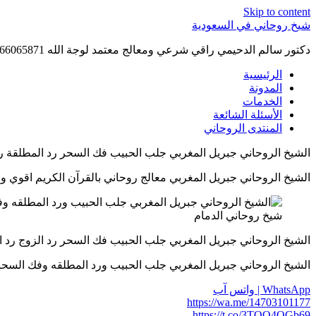
Skip to content
شيخ روحاني في السعودية
دكتور سالم الدحيمي راقي شرعي ومعالج معتمد لوجة الله 0015066065871 WhatsApp | واتس آب .
الرئيسية
المدونة
الخدمات
الأسئلة الشائعة
المنتدى الروحاني
الشيخ الروحاني جبريل المغربي جلب الحبيب فك السحر رد المطلقة رد الزوج اله
الشيخ الروحاني جبريل المغربي معالج روحاني بالقرآن الكريم اقوي واسرع كش
شيخ روحاني الدمام
الشيخ الروحاني جبريل المغربي جلب الحبيب فك السحر رد الزوج رد المطلقة علا
الشيخ الروحاني جبريل المغربي جلب الحبيب ورد المطلقه وفك السحر والتهيج وخ
WhatsApp | واتس آب
https://wa.me/14703101177
https://t.co/3TQO4OGb69