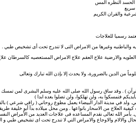
ن الحسد النظره المس
 سريع
رعية والقران الكريم
عتمد رسميا للعلاجات
يه والباطنيه وغيرها من الامراض التى لا تندرج تحت أى تشخيص طبي .
علويه والارضية علاج العقم علاج الامراض المستعصيه كالسرطان علاج
وماً من الدين بالضرورة، ولا يحدث إلا بإذن الله تبارك وتعالى
قرآن ) . وقد ساق رسول الله صلى الله عليه وسلم البشرى لمن تمسك بهذ
يديكم فتمسكوا به، ولن تهلكوا، ولن تضلوا بعده ابدا )
يفية العلاج من الاسحار بانواعها . ومن محل ميلاده بدأ أبو خليفة طر
ى. بأمر الله تعالى نقدم المساعده فى علاجات العديد من الأمراض النف
 والالام والاوجاع والامراض التي لا تندرج تحت اى تشخيص طبي و ال