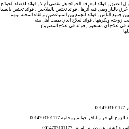
ل الضيق , فوائد لمعرفة الحوائج هل تقضى أم لا , فوائد لقضاء الحوائج
ق بالنار وبقي فيه أثرها , فوائد تختص بالفلاحين , فوائد تختص بالصيا
ين جميع الناس , فوائد للجمع بين المتباغضين وإلقاء المحبة بينهم
 زوجته ويكرهها , فوائد لعلاج الذي يمقت أهل بيته
ئد في علاج أي مسحور , فوائد في علاج المصروع
ها
00
اجر والنافر خواتم روحانية 0014703101177
ف عن طريق الهاتف 0014703101177