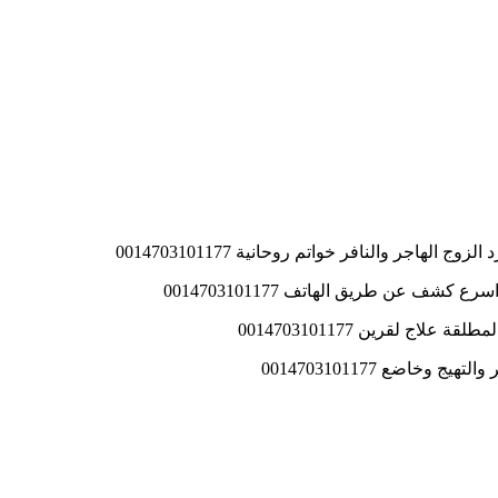
اجر والنافر خواتم روحانية 0014703101177
ف عن طريق الهاتف 0014703101177
ج لقرين 0014703101177
اضع 0014703101177