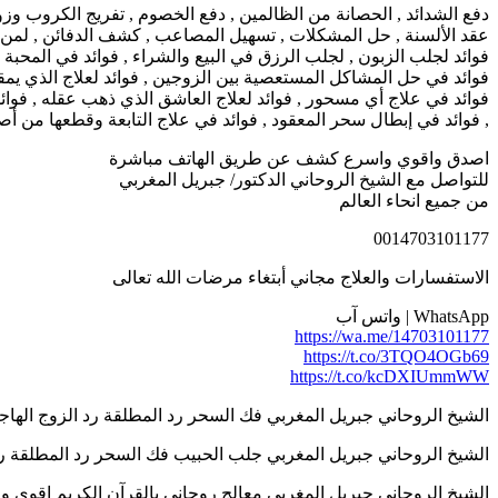
دفع الشدائد , الحصانة من الظالمين , دفع الخصوم , تفريج الكروب وزوا
عقد الألسنة , حل المشكلات , تسهيل المصاعب , كشف الدفائن , لمن حُر
فوائد لجلب الزبون , لجلب الرزق في البيع والشراء , فوائد في المحبة ب
فوائد في حل المشاكل المستعصية بين الزوجين , فوائد لعلاج الذي يمقت
فوائد في علاج أي مسحور , فوائد لعلاج العاشق الذي ذهب عقله , فوا
, فوائد في إبطال سحر المعقود , فوائد في علاج التابعة وقطعها من أصل
اصدق واقوي واسرع كشف عن طريق الهاتف مباشرة
للتواصل مع الشيخ الروحاني الدكتور/ جبريل المغربي
من جميع انحاء العالم
0014703101177
الاستفسارات والعلاج مجاني أبتغاء مرضات الله تعالى
WhatsApp | واتس آب
https://wa.me/14703101177
https://t.co/3TQO4OGb69
https://t.co/kcDXIUmmWW
الشيخ الروحاني جبريل المغربي فك السحر رد المطلقة رد الزوج الهاجر 14703101177
الشيخ الروحاني جبريل المغربي جلب الحبيب فك السحر رد المطلقة رد الزوج اله
الشيخ الروحاني جبريل المغربي معالج روحاني بالقرآن الكريم اقوي واسرع كش