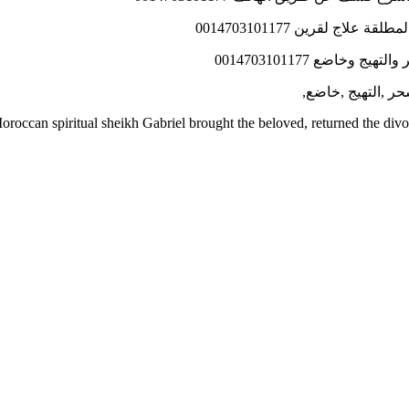
ج لقرين 0014703101177
اضع 0014703101177
حر ,التهيج ,خاضع,
roccan spiritual sheikh Gabriel brought the beloved, returned the div