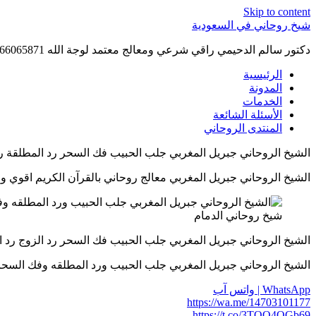
Skip to content
شيخ روحاني في السعودية
دكتور سالم الدحيمي راقي شرعي ومعالج معتمد لوجة الله 0015066065871 WhatsApp | واتس آب .
الرئيسية
المدونة
الخدمات
الأسئلة الشائعة
المنتدى الروحاني
الشيخ الروحاني جبريل المغربي جلب الحبيب فك السحر رد المطلقة رد الزوج اله
الشيخ الروحاني جبريل المغربي معالج روحاني بالقرآن الكريم اقوي واسرع كش
شيخ روحاني الدمام
الشيخ الروحاني جبريل المغربي جلب الحبيب فك السحر رد الزوج رد المطلقة علا
الشيخ الروحاني جبريل المغربي جلب الحبيب ورد المطلقه وفك السحر والتهيج وخ
WhatsApp | واتس آب
https://wa.me/14703101177
https://t.co/3TQO4OGb69