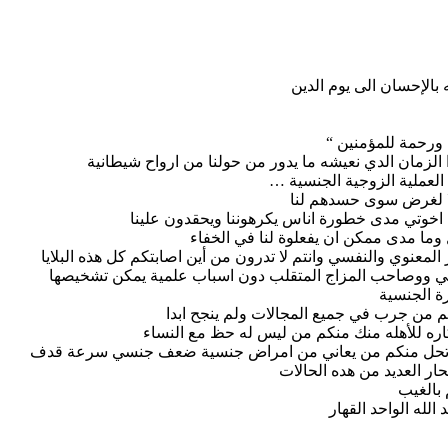
بالإحسان الى يوم الدين
 الزمان الدي نعيشه ما يدور من حولنا من ارواح شيطانية
 العملية الزوجية الجنسية …
ا لا لغرض سوى حسدهم لنا
ون اخوتي مدى خطورة اناس يكرهوننا ويحقدون علينا
ل وما مدى ممكن ان يفعلوة لنا في الخفاء
معنوي والنفسي وانتم لا تدرون من أين اصابتكم كل هذه البلايا
 ووصاحب المزاج المتقلب دون اسباب علمية يمكن تشخيصها
ة الجنسية
م من جرب في جميع المجالات ولم ينجح ابدا
اره للأهله منك منكم من ليس له حظ مع النساء
 وارتحل منكم من يعاني من امراض جنسية ضعف جنسي سرعة قدف
ار العديد من هده الحالات
 بالغيب
لله الواحد القهار