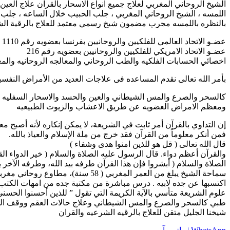
الشيخ الروحاني المغربي لعلاج جميع انواع الاسحار بالقران علاج العي
اللمسه ، الشيخ الروحاني المغربي ، جلب الحبيب خلال الساعه ، جلب
بالنظره باللمسه مجرب مضمون شيخ رسمي معتمد للعلاج بالرقية الش
عضـو الاتحاد العالمي للفلكيين والروحانيين بفرنسا بعضويه رقم 1110
عضـو الاتحاد الامريكي للفلكيين والروحانيين بعضويه رقم 216
اخصائي الحسابات الفلكيه والطب الروحاني والمعالجه الروحانيه والم
بأمر الله تعالى نقدم المساعده فى علاجات العديد من الأمراض النفس
كالسحر والصرع والمس الشيطاني والعين والحسد والاسحار السفليه ال
ومعظم الامراض العضويه عن طريق الاعشاب والزيوت الطبيعيه
إن التداوي بالقرآن أمر ثابت في الشريعة، لا يمكن إنكاره لأنه أصبح معل
فمن أنكر معلوماً من القرآن فقد خرج من ملة الإسلام والعياذ بالله.
قال الله تعالى ( قل هو للذين امنوا هدى وشفاء )
والقرآن أعظم دواء. قال الرسول عليه الصلاة والسلام ( خير الدواء ال
الصلاة والسلام ( أبشروا فإن هذا القرآن طرفه بيد الله، وطرفه الآخر بأ
سماحة الشيخ يبلغ من العمر المغربي ( 58 سنة)، مطاوع روحاني مغربي. ولد في مدينة الدار البيضاء يعمل مطوع روحاني ( راقي شرعي ) بالقران الكريم والرقية الشرعية
اكتسبها عن جده لابيه . درس مباشرة من مكتبة جده من امهات الكتب ك
علوم الشريعة متأسي بالآية الكريمة التي تقول ” للذين أحسنوا الحسن
طبي كالسحر والصرع والمس الشيطاني وعلاج حالات العقم ووقف الحال
شيخنا الجليل متقن للعلاج بالرقيه الشرعيه والقران