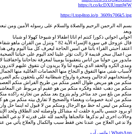
https://t.co/kcDXIUmmWW
https://i.top4top.io/p_3609x706k5.jpg
بسم اله الرحمن الرحيم والصلاة والسلام على رسوله الأمين ومن تبعه 
وبعد
اخواني اخواتي ذكورا كنتم ام اناثا اطفالا او شيوخا كهولا او شبابا
قال عزوجل في سورة الإسراء الأية 82 ” وننزل من القران ماهو شفاء ورحمة للمؤمنين “
اعتقد أحبتي القراء بأننا في امس الحاجة ليعرف كل منا اليوم وفي هدا
من اعمال سحر قديمة لا زالت تؤثر علينا لحد اليوم على حياتنا الصحية
مايدور من حولنا من اناس يتعقبوننا يومينا لمعرقة نجاحاتنا واخفاقتن
ومدى الكره والحقد الدي يكنوه لنا ولا يريدون ان نتفوق عليهم لاتدر
لأسباب شتى منها التفوق و النجاح منها الخصامات العائلية منها الجما
واستخدامهم لدجالين وسحرة وارواح شيطانية لكي يلحقون بكم الضرر ال
منكم من هو مريض طوال العمر منكم من طريح الفراش منكم العصبي
منكم من دهب عقله وفكره منكم من هو عقيم او مربوط عن المعاشر
منكم من بلغ سن جد متاخر ولم يتزوج بعد منكم من تجارته راكده منك
منكم من لدية خصومات وبغضاء والضجيج لا تفارق بيته منكم من هو ك
ومنكم من ليس له حظ مع الرجال ومنكم من لا قبول له اينما حل
او برود جنسي بالمرة خلقت له مشاكل واوصلته لحد الطلاق ولحد الإنتح
وحالات اخرى لم ندكرها عالجناها والحمد لله على قدرته لا ندعي العلم
ولا ندعي العلاج من عندنا نحن فقط سبب والكمال والعلاج يأتي من عند ا
WhatsApp | واتس آب