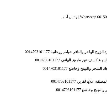
اجر والنافر خواتم روحانية 0014703101177
ف عن طريق الهاتف 0014703101177
ج لقرين 0014703101177
اضع 0014703101177