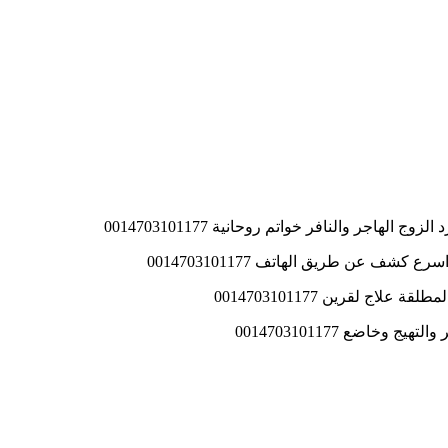
اجر والنافر خواتم روحانية 0014703101177
ف عن طريق الهاتف 0014703101177
ج لقرين 0014703101177
اضع 0014703101177