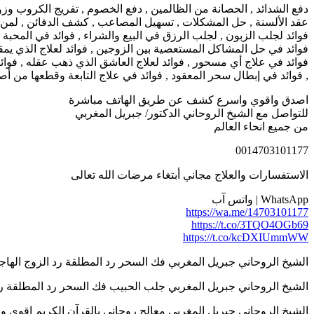
دفع الشدائد , الحصانة من الظالمين , دفع الخصوم , تفريج الكروب وزوا
عقد الألسنة , حل المشكلات , تسهيل المصاعب , كشف الدفائن , لمن حُر
فوائد لجلب الزبون , لجلب الرزق في البيع والشراء , فوائد في المحبة ب
فوائد في حل المشاكل المستعصية بين الزوجين , فوائد لعلاج الذي يمقت
فوائد في علاج أي مسحور , فوائد لعلاج العاشق الذي ذهب عقله , فوا
, فوائد في إبطال سحر المعقود , فوائد في علاج التابعة وقطعها من أصل
اصدق واقوي واسرع كشف عن طريق الهاتف مباشرة
للتواصل مع الشيخ الروحاني الدكتور/ جبريل المغربي
من جميع انحاء العالم
0014703101177
الاستفسارات والعلاج مجاني أبتغاء مرضات الله تعالى
WhatsApp | واتس آب
https://wa.me/14703101177
https://t.co/3TQO4OGb69
https://t.co/kcDXIUmmWW
الشيخ الروحاني جبريل المغربي فك السحر رد المطلقة رد الزوج الهاجر 14703101177
الشيخ الروحاني جبريل المغربي جلب الحبيب فك السحر رد المطلقة رد الزوج اله
الشيخ الروحاني جبريل المغربي معالج روحاني بالقرآن الكريم اقوي واسرع كش