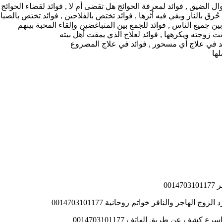
ل الضيق , فوائد لمعرفة الحوائج هل تقضى أم لا , فوائد لقضاء الحوائج
ق بالنار وبقي فيه أثرها , فوائد تختص بالفلاحين , فوائد تختص بالصيا
ين جميع الناس , فوائد للجمع بين المتباغضين وإلقاء المحبة بينهم
 زوجته ويكرهها , فوائد لعلاج الذي يمقت أهل بيته
ئد في علاج أي مسحور , فوائد في علاج المصروع
ها
00
اجر والنافر خواتم روحانية 0014703101177
ف عن طريق الهاتف 0014703101177