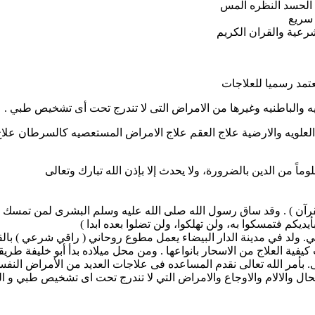
ن الحسد النظره المس
 سريع
رعية والقران الكريم
عتمد رسميا للعلاجات
يه والباطنيه وغيرها من الامراض التى لا تندرج تحت أى تشخيص طبي .
علويه والارضية علاج العقم علاج الامراض المستعصيه كالسرطان علاج
وماً من الدين بالضرورة، ولا يحدث إلا بإذن الله تبارك وتعالى
قرآن ) . وقد ساق رسول الله صلى الله عليه وسلم البشرى لمن تمسك بهذ
يديكم فتمسكوا به، ولن تهلكوا، ولن تضلوا بعده ابدا )
يفية العلاج من الاسحار بانواعها . ومن محل ميلاده بدأ أبو خليفة طر
ى. بأمر الله تعالى نقدم المساعده فى علاجات العديد من الأمراض النف
 والالام والاوجاع والامراض التي لا تندرج تحت اى تشخيص طبي و ال