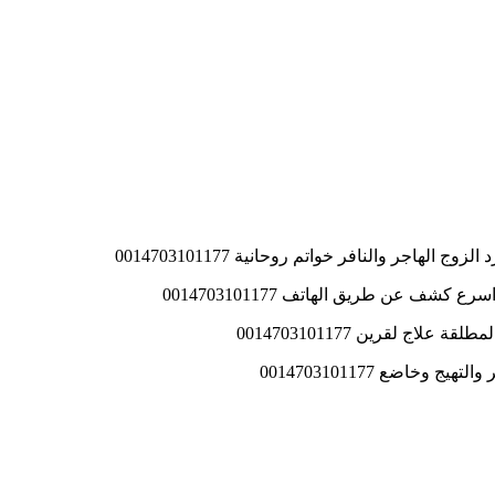
اجر والنافر خواتم روحانية 0014703101177
ف عن طريق الهاتف 0014703101177
ج لقرين 0014703101177
اضع 0014703101177