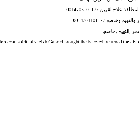
ج لقرين 0014703101177
اضع 0014703101177
حر ,التهيج ,خاضع,
roccan spiritual sheikh Gabriel brought the beloved, returned the div